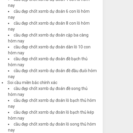
nay
cầu đẹp chốt xsmb dự đoán 6 con lô hôm
nay
cầu đẹp chốt xsmb dự đoán 8 con lô hôm
nay
cầu đẹp chốt xsmb dự đoán cặp ba càng
hôm nay
cầu đẹp chốt xsmb dự đoán dàn lô 10 con
hôm nay
cầu đẹp chốt xsmb dự đoán đề bạch thủ
hôm nay
cầu đẹp chốt xsmb dự đoán đề đầu đuôi hôm
nay
Soi cầu miền bắc chính xác
cầu đẹp chốt xsmb dự đoán đề song thủ
hôm nay
cầu đẹp chốt xsmb dự đoán lô bạch thủ hôm
nay
cầu đẹp chốt xsmb dự đoán lô bạch thủ kép
hôm nay
cầu đẹp chốt xsmb dự đoán lô song thủ hôm
nay