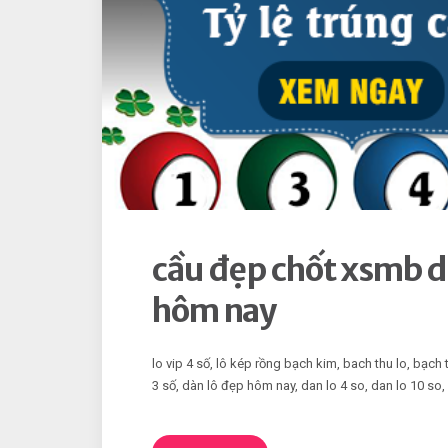
cầu đẹp chốt xsmb d
hôm nay
lo vip 4 số, lô kép rồng bạch kim, bach thu lo, bạch 
3 số, dàn lô đẹp hôm nay, dan lo 4 so, dan lo 10 so, 