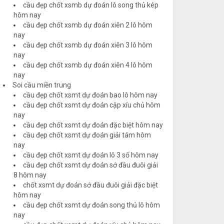
cầu đẹp chốt xsmb dự đoán lô song thủ kép
hôm nay
cầu đẹp chốt xsmb dự đoán xiên 2 lô hôm
nay
cầu đẹp chốt xsmb dự đoán xiên 3 lô hôm
nay
cầu đẹp chốt xsmb dự đoán xiên 4 lô hôm
nay
Soi cầu miền trung
cầu đẹp chốt xsmt dự đoán bao lô hôm nay
cầu đẹp chốt xsmt dự đoán cặp xíu chủ hôm
nay
cầu đẹp chốt xsmt dự đoán đặc biệt hôm nay
cầu đẹp chốt xsmt dự đoán giải tám hôm
nay
cầu đẹp chốt xsmt dự đoán lô 3 số hôm nay
cầu đẹp chốt xsmt dự đoán sớ đầu đuôi giải
8 hôm nay
chốt xsmt dự đoán sớ đầu đuôi giải đặc biệt
hôm nay
cầu đẹp chốt xsmt dự đoán song thủ lô hôm
nay