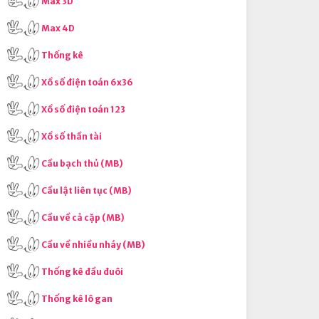
Max 3D
Max 4D
Thống kê
Xổ số điện toán 6x36
Xổ số điện toán 123
Xổ số thần tài
Cầu bạch thủ (MB)
Cầu lật liên tục (MB)
Cầu về cả cặp (MB)
Cầu về nhiều nháy (MB)
Thống kê đầu đuôi
Thống kê lô gan