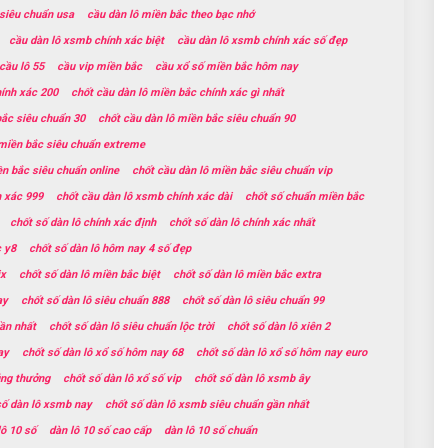
 siêu chuẩn usa
cầu dàn lô miền bắc theo bạc nhớ
cầu dàn lô xsmb chính xác biệt
cầu dàn lô xsmb chính xác số đẹp
cầu lô 55
cầu vip miền bắc
cầu xổ số miền bắc hôm nay
hính xác 200
chốt cầu dàn lô miền bắc chính xác gì nhất
bắc siêu chuẩn 30
chốt cầu dàn lô miền bắc siêu chuẩn 90
 miền bắc siêu chuẩn extreme
ền bắc siêu chuẩn online
chốt cầu dàn lô miền bắc siêu chuẩn vip
h xác 999
chốt cầu dàn lô xsmb chính xác dài
chốt số chuẩn miền bắc
chốt số dàn lô chính xác định
chốt số dàn lô chính xác nhất
c y8
chốt số dàn lô hôm nay 4 số đẹp
ix
chốt số dàn lô miền bắc biệt
chốt số dàn lô miền bắc extra
ay
chốt số dàn lô siêu chuẩn 888
chốt số dàn lô siêu chuẩn 99
gần nhất
chốt số dàn lô siêu chuẩn lộc trời
chốt số dàn lô xiên 2
ay
chốt số dàn lô xổ số hôm nay 68
chốt số dàn lô xổ số hôm nay euro
úng thưởng
chốt số dàn lô xổ số vip
chốt số dàn lô xsmb ây
số dàn lô xsmb nay
chốt số dàn lô xsmb siêu chuẩn gần nhất
lô 10 số
dàn lô 10 số cao cấp
dàn lô 10 số chuẩn