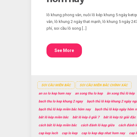
lô khung phong vân, nuôi lô kép khung 5 ngày ket
vân, lô khung 2 ngày that mạnh, lô khung 5 ngày 247
phí, soi cầu lô song […]
See More
SOI CẦU MIỀN BẮC
SOI CẦU MIỀN BẮC CHÍNH XÁC
an so lo kep hom nay
an song thu lo kep
ăn xong thủ lô kép
bach thu lo kep khung 2 ngay
bạch thủ lô kép khung 2 ngày n
bạch thủ lô kép miền bắc hôm nay
bạch thủ lô kép ngày hôm 
bắt lô kép miền bắc
bắt lô kép ở giải 7
bắt lô kép từ giải đặc 
cách bắt lô kép miền bắc
cách đánh lô kẹp giữa
cách đánh l
cap kep lech
cap lo kep
cap lo kep dep nhat hom nay
cap l