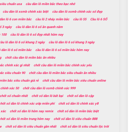
 siêu chuẩn usa
cầu dàn lô miền bắc theo bạc nhớ
cầu dàn lô xsmb chính xác biệt
cầu dàn lô xsmb chính xác số đẹp
dàn lô 6 con miền bắc
cầu lô 2 nháy miền bắc
cầu lô 55
Cầu lô 6 SỐ
số 3 ngày
cầu lô dàn lô 6 số ăn quanh năm
c 100
cầu lô dàn lô 6 số đẹp nhất hôm nay
cầu lô dàn lô 6 số khung 2 ngày
cầu lô dàn lô 6 số khung 3 ngày
ô dàn lô 6 số miền bắc
cầu lô dàn lô 6 số miền bắc hôm nay
g
chốt cầu dàn lô miền bắc ăn nhiều
ắc chính xác gì nhất
chốt cầu dàn lô miền bắc chính xác yếu
bắc siêu chuẩn 90
chốt cầu dàn lô miền bắc siêu chuẩn ăn nhiều
miền bắc siêu chuẩn giá rẻ
chốt cầu dàn lô miền bắc siêu chuẩn online
 chính xác 50
chốt cầu dàn lô xsmb chính xác 999
chốt số chuẩn nhất
chốt số dàn lô bất bại
chốt số dàn lô cặp
chốt số dàn lô chính xác ướp miễn phí
chốt số dàn lô chính xác y8
 xác
chốt số dàn lô hôm nay remix
chốt số dàn lô miền bắc biệt
chốt số dàn lô miền trung hôm nay
chốt số dàn lô siêu chuẩn 888
e
chốt số dàn lô siêu chuẩn gần nhất
chốt số dàn lô siêu chuẩn lộc trời