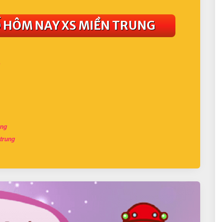
Ố HÔM NAY XS MIỀN TRUNG
ung
trung