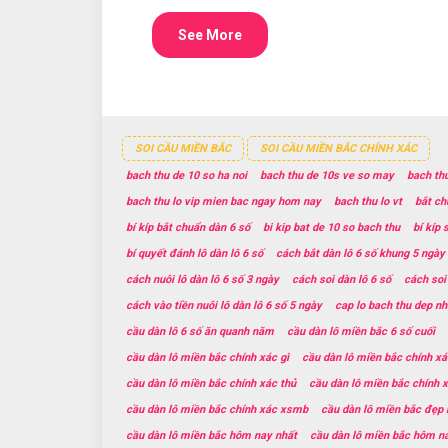
See More
SOI CẦU MIỀN BẮC
SOI CẦU MIỀN BẮC CHÍNH XÁC
bach thu de 10 so ha noi
bach thu de 10s ve so may
bach thu
bach thu lo vip mien bac ngay hom nay
bach thu lo vt
bắt ch
bí kíp bắt chuẩn dàn 6 số
bi kip bat de 10 so bach thu
bí kíp 
bí quyết đánh lô dàn lô 6 số
cách bắt dàn lô 6 số khung 5 ngày
cách nuôi lô dàn lô 6 số 3 ngày
cách soi dàn lô 6 số
cách soi
cách vào tiền nuôi lô dàn lô 6 số 5 ngày
cap lo bach thu dep n
cầu dàn lô 6 số ăn quanh năm
cầu dàn lô miền bắc 6 số cuối
cầu dàn lô miền bắc chính xác gì
cầu dàn lô miền bắc chính x
cầu dàn lô miền bắc chính xác thủ
cầu dàn lô miền bắc chính x
cầu dàn lô miền bắc chính xác xsmb
cầu dàn lô miền bắc đẹp
cầu dàn lô miền bắc hôm nay nhất
cầu dàn lô miền bắc hôm na