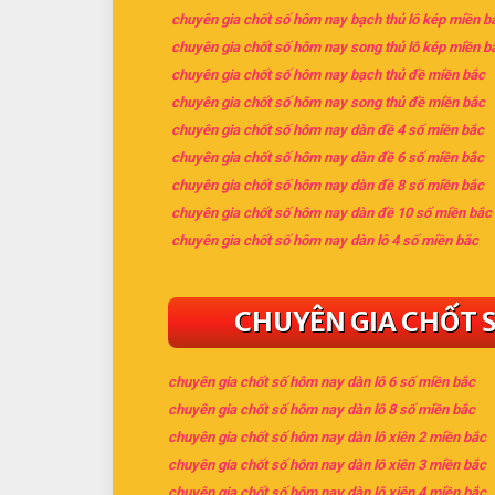
chuyên gia chốt số hôm nay bạch thủ lô kép miền b
chuyên gia chốt số hôm nay song thủ lô kép miền b
chuyên gia chốt số hôm nay bạch thủ đề miền bắc
chuyên gia chốt số hôm nay song thủ đề miền bắc
chuyên gia chốt số hôm nay dàn đề 4 số miền bắc
chuyên gia chốt số hôm nay dàn đề 6 số miền bắc
chuyên gia chốt số hôm nay dàn đề 8 số miền bắc
chuyên gia chốt số hôm nay dàn đề 10 số miền bắc
chuyên gia chốt số hôm nay dàn lô 4 số miền bắc
CHUYÊN GIA CHỐT 
chuyên gia chốt số hôm nay dàn lô 6 số miền bắc
chuyên gia chốt số hôm nay dàn lô 8 số miền bắc
chuyên gia chốt số hôm nay dàn lô xiên 2 miền bắc
chuyên gia chốt số hôm nay dàn lô xiên 3 miền bắc
chuyên gia chốt số hôm nay dàn lô xiên 4 miền bắc