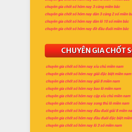
chuyên gia chốt số hôm nay 3 càng miền bắc
chuyên gia chốt số hôm nay dàn 3 càng 2 số miền b
chuyên gia chốt số hôm nay dàn lô 10 số miền bắc
chuyên gia chốt số hôm nay đề đầu đuôi miền bắc
CHUYÊN GIA CHỐT 
chuyên gia chốt số hôm nay xỉu chủ miền nam
chuyên gia chốt số hôm nay giải đặc biệt miền nam
chuyên gia chốt số hôm nay giải 8 miền nam
chuyên gia chốt số hôm nay bao lô miền nam
chuyên gia chốt số hôm nay cặp xỉu chủ miền nam
chuyên gia chốt số hôm nay song thủ lô miền nam
chuyên gia chốt số hôm nay đầu đuôi giải 8 miền n
chuyên gia chốt số hôm nay đầu đuôi đặc biệt miề
chuyên gia chốt số hôm nay lô 3 số miền nam