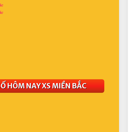
ắc
ắc
SỐ HÔM NAY XS MIỀN BẮC