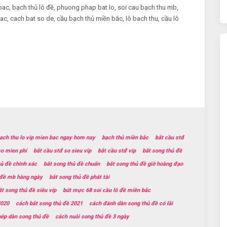
ac, bạch thủ lô đề, phuong phap bat lo, soi cau bạch thu mb,
bac, cach bat so de, cầu bạch thủ miền bắc, lô bach thu, cầu lô
ach thu lo vip mien bac ngay hom nay
bạch thủ miền bắc
bắt cầu stđ
so mien phí
bắt cầu stđ so sieu vip
bắt cầu stđ vip
bắt song thủ đề
hủ đề chính xác
bắt song thủ đề chuẩn
bắt song thủ đề giờ hoàng đạo
 đề mb hàng ngày
bắt song thủ đề phát tài
ắt song thủ đề siêu víp
bút mực 68 soi cầu lô đề miền bắc
2020
cách bắt song thủ đề 2021
cách đánh dàn song thủ đề có lãi
ép dàn song thủ đề
cách nuôi song thủ đề 3 ngày