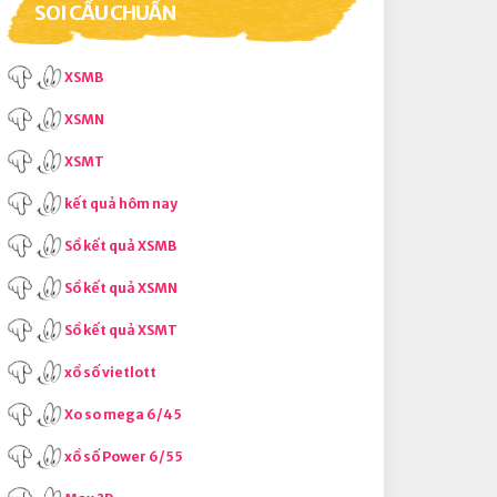
SOI CẦU CHUẨN
XSMB
XSMN
XSMT
kết quả hôm nay
Sổ kết quả XSMB
Sổ kết quả XSMN
Sổ kết quả XSMT
xổ số vietlott
Xo so mega 6/45
xổ số Power 6/55