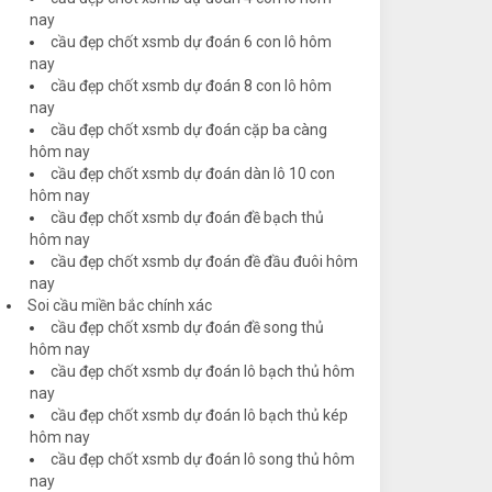
nay
cầu đẹp chốt xsmb dự đoán 6 con lô hôm
nay
cầu đẹp chốt xsmb dự đoán 8 con lô hôm
nay
cầu đẹp chốt xsmb dự đoán cặp ba càng
hôm nay
cầu đẹp chốt xsmb dự đoán dàn lô 10 con
hôm nay
cầu đẹp chốt xsmb dự đoán đề bạch thủ
hôm nay
cầu đẹp chốt xsmb dự đoán đề đầu đuôi hôm
nay
Soi cầu miền bắc chính xác
cầu đẹp chốt xsmb dự đoán đề song thủ
hôm nay
cầu đẹp chốt xsmb dự đoán lô bạch thủ hôm
nay
cầu đẹp chốt xsmb dự đoán lô bạch thủ kép
hôm nay
cầu đẹp chốt xsmb dự đoán lô song thủ hôm
nay