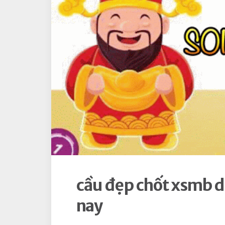
cầu đẹp chốt xsmb 
nay