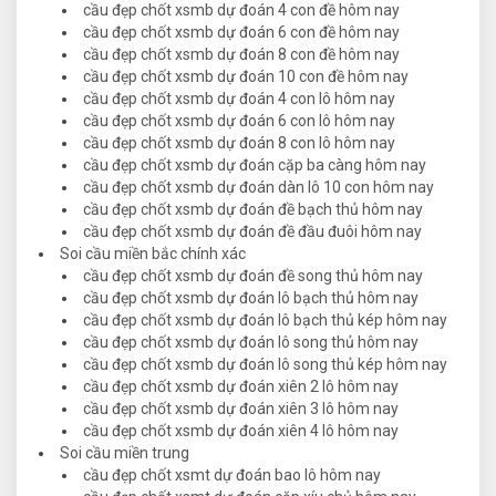
cầu đẹp chốt xsmb dự đoán 4 con đề hôm nay
cầu đẹp chốt xsmb dự đoán 6 con đề hôm nay
cầu đẹp chốt xsmb dự đoán 8 con đề hôm nay
cầu đẹp chốt xsmb dự đoán 10 con đề hôm nay
cầu đẹp chốt xsmb dự đoán 4 con lô hôm nay
cầu đẹp chốt xsmb dự đoán 6 con lô hôm nay
cầu đẹp chốt xsmb dự đoán 8 con lô hôm nay
cầu đẹp chốt xsmb dự đoán cặp ba càng hôm nay
cầu đẹp chốt xsmb dự đoán dàn lô 10 con hôm nay
cầu đẹp chốt xsmb dự đoán đề bạch thủ hôm nay
cầu đẹp chốt xsmb dự đoán đề đầu đuôi hôm nay
Soi cầu miền bắc chính xác
cầu đẹp chốt xsmb dự đoán đề song thủ hôm nay
cầu đẹp chốt xsmb dự đoán lô bạch thủ hôm nay
cầu đẹp chốt xsmb dự đoán lô bạch thủ kép hôm nay
cầu đẹp chốt xsmb dự đoán lô song thủ hôm nay
cầu đẹp chốt xsmb dự đoán lô song thủ kép hôm nay
cầu đẹp chốt xsmb dự đoán xiên 2 lô hôm nay
cầu đẹp chốt xsmb dự đoán xiên 3 lô hôm nay
cầu đẹp chốt xsmb dự đoán xiên 4 lô hôm nay
Soi cầu miền trung
cầu đẹp chốt xsmt dự đoán bao lô hôm nay