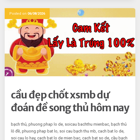
Posted on
06/08/2026
cầu đẹp chốt xsmb dự
đoán đề song thủ hôm nay
bạch thủ, phuong phap lo de, soicau bachthu mienbac, bạch thủ
lô đề, phuong phap bat lo, soi cau bạch thu mb, cach bat lo de,
soi cau lo hay, cach bat lo de mien bac, cach bat so de, cầu bạch