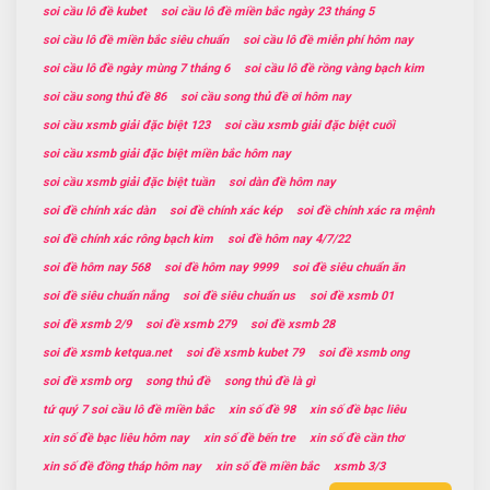
soi cầu lô đề kubet
soi cầu lô đề miền bắc ngày 23 tháng 5
soi cầu lô đề miền bắc siêu chuẩn
soi cầu lô đề miễn phí hôm nay
soi cầu lô đề ngày mùng 7 tháng 6
soi cầu lô đề rồng vàng bạch kim
soi cầu song thủ đề 86
soi cầu song thủ đề ơi hôm nay
soi cầu xsmb giải đặc biệt 123
soi cầu xsmb giải đặc biệt cuối
soi cầu xsmb giải đặc biệt miền bắc hôm nay
soi cầu xsmb giải đặc biệt tuần
soi dàn đề hôm nay
soi đề chính xác dàn
soi đề chính xác kép
soi đề chính xác ra mệnh
soi đề chính xác rông bạch kim
soi đề hôm nay 4/7/22
soi đề hôm nay 568
soi đề hôm nay 9999
soi đề siêu chuẩn ăn
soi đề siêu chuẩn nẵng
soi đề siêu chuẩn us
soi đề xsmb 01
soi đề xsmb 2/9
soi đề xsmb 279
soi đề xsmb 28
soi đề xsmb ketqua.net
soi đề xsmb kubet 79
soi đề xsmb ong
soi đề xsmb org
song thủ đề
song thủ đề là gì
tứ quý 7 soi cầu lô đề miền bắc
xin số đề 98
xin số đề bạc liêu
xin số đề bạc liêu hôm nay
xin số đề bến tre
xin số đề cần thơ
xin số đề đồng tháp hôm nay
xin số đề miền bắc
xsmb 3/3