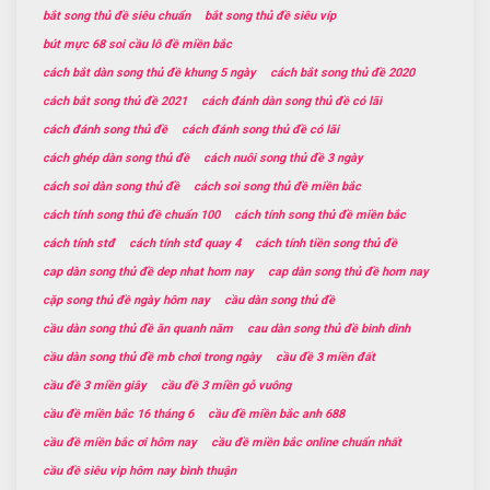
bắt song thủ đề siêu chuẩn
bắt song thủ đề siêu víp
bút mực 68 soi cầu lô đề miền bắc
cách bắt dàn song thủ đề khung 5 ngày
cách bắt song thủ đề 2020
cách bắt song thủ đề 2021
cách đánh dàn song thủ đề có lãi
cách đánh song thủ đề
cách đánh song thủ đề có lãi
cách ghép dàn song thủ đề
cách nuôi song thủ đề 3 ngày
cách soi dàn song thủ đề
cách soi song thủ đề miền bắc
cách tính song thủ đề chuẩn 100
cách tính song thủ đề miền bắc
cách tính stđ
cách tính stđ quay 4
cách tính tiền song thủ đề
cap dàn song thủ đề dep nhat hom nay
cap dàn song thủ đề hom nay
cặp song thủ đề ngày hôm nay
cầu dàn song thủ đề
cầu dàn song thủ đề ăn quanh năm
cau dàn song thủ đề binh dinh
cầu dàn song thủ đề mb chơi trong ngày
cầu đề 3 miền đất
cầu đề 3 miền giây
cầu đề 3 miền gỗ vuông
cầu đề miền bắc 16 tháng 6
cầu đề miền bắc anh 688
cầu đề miền bắc ơi hôm nay
cầu đề miền bắc online chuẩn nhất
cầu đề siêu vip hôm nay bình thuận