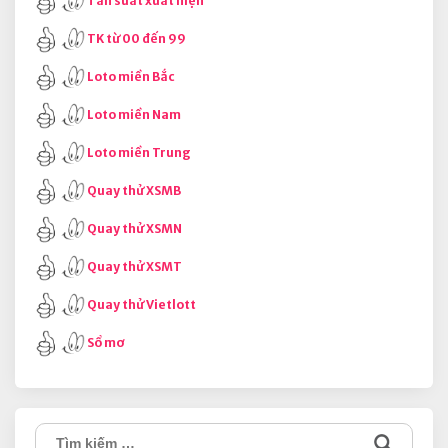
Tần suất xuất hiện
TK từ 00 đến 99
Loto miền Bắc
Loto miền Nam
Loto miền Trung
Quay thử XSMB
Quay thử XSMN
Quay thử XSMT
Quay thử Vietlott
Sổ mơ
Tìm