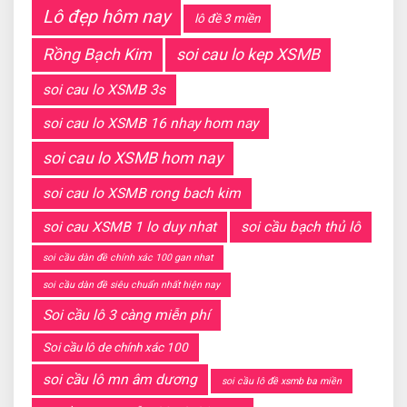
Lô đẹp hôm nay
lô đề 3 miền
Rồng Bạch Kim
soi cau lo kep XSMB
soi cau lo XSMB 3s
soi cau lo XSMB 16 nhay hom nay
soi cau lo XSMB hom nay
soi cau lo XSMB rong bach kim
soi cau XSMB 1 lo duy nhat
soi cầu bạch thủ lô
soi cầu dàn đề chính xác 100 gan nhat
soi cầu dàn đề siêu chuẩn nhất hiện nay
Soi cầu lô 3 càng miễn phí
Soi cầu lô de chính xác 100
soi cầu lô mn âm dương
soi cầu lô đề xsmb ba miền