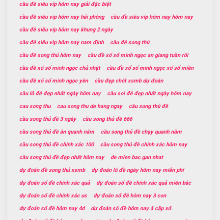
cầu đề siêu víp hôm nay giải đặc biệt
cầu đề siêu vip hôm nay hải phòng
cầu đề siêu víp hôm nay hôm nay
cầu đề siêu víp hôm nay khung 2 ngày
cầu đề siêu vip hôm nay nam định
cầu đề song thủ
cầu đề song thủ hôm nay
cầu đề xổ số minh ngọc an giang tuần rồi
cầu đề xổ số minh ngọc chủ nhật
cầu đề xổ số minh ngọc xổ số miền
cầu đề xổ số minh ngọc yên
cầu đẹp chốt xsmb dự đoán
cầu lô đề đẹp nhất ngày hôm nay
cầu soi đề đẹp nhất ngày hôm nay
cau song thu
cau song thu de hang ngay
cầu song thủ đề
cầu song thủ đề 3 ngày
cầu song thủ đề 666
cầu song thủ đề ăn quanh năm
cầu song thủ đề chạy quanh năm
cầu song thủ đề chính xác 100
cầu song thủ đề chính xác hôm nay
cầu song thủ đề đẹp nhất hôm nay
de mien bac gan nhat
dự đoán đề song thủ xsmb
dự đoán lô đề ngày hôm nay miễn phí
dự đoán số đề chính xác quả
dự đoán số đề chính xác quả miền bắc
dự đoán số đề chính xác us
dự đoán số đề hôm nay 3 con
dự đoán số đề hôm nay 4d
dự đoán số đề hôm nay ă cặp xổ