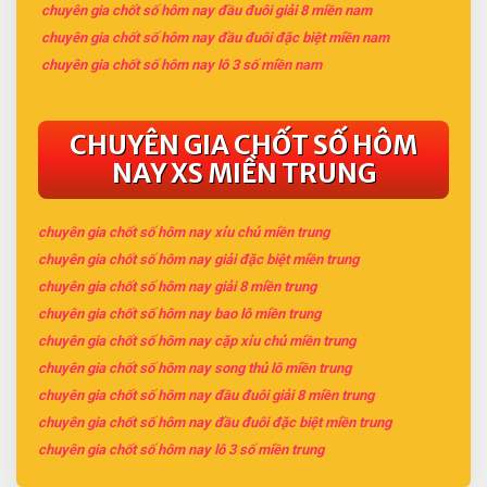
chuyên gia chốt số hôm nay đầu đuôi giải 8 miền nam
chuyên gia chốt số hôm nay đầu đuôi đặc biệt miền nam
chuyên gia chốt số hôm nay lô 3 số miền nam
CHUYÊN GIA CHỐT SỐ HÔM
NAY XS MIỀN TRUNG
chuyên gia chốt số hôm nay xỉu chủ miền trung
chuyên gia chốt số hôm nay giải đặc biệt miền trung
chuyên gia chốt số hôm nay giải 8 miền trung
chuyên gia chốt số hôm nay bao lô miền trung
chuyên gia chốt số hôm nay cặp xỉu chủ miền trung
chuyên gia chốt số hôm nay song thủ lô miền trung
chuyên gia chốt số hôm nay đầu đuôi giải 8 miền trung
chuyên gia chốt số hôm nay đầu đuôi đặc biệt miền trung
chuyên gia chốt số hôm nay lô 3 số miền trung