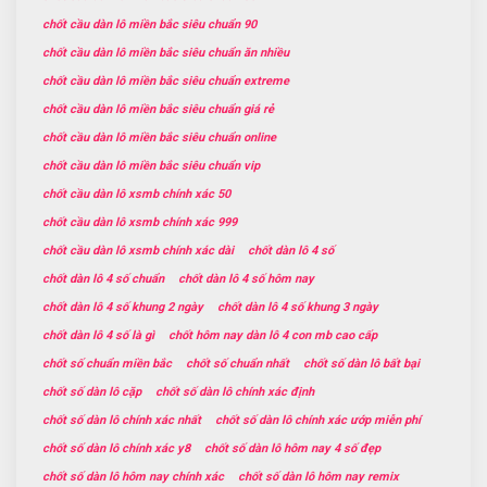
chốt cầu dàn lô miền bắc siêu chuẩn 90
chốt cầu dàn lô miền bắc siêu chuẩn ăn nhiều
chốt cầu dàn lô miền bắc siêu chuẩn extreme
chốt cầu dàn lô miền bắc siêu chuẩn giá rẻ
chốt cầu dàn lô miền bắc siêu chuẩn online
chốt cầu dàn lô miền bắc siêu chuẩn vip
chốt cầu dàn lô xsmb chính xác 50
chốt cầu dàn lô xsmb chính xác 999
chốt cầu dàn lô xsmb chính xác dài
chốt dàn lô 4 số
chốt dàn lô 4 số chuẩn
chốt dàn lô 4 số hôm nay
chốt dàn lô 4 số khung 2 ngày
chốt dàn lô 4 số khung 3 ngày
chốt dàn lô 4 số là gì
chốt hôm nay dàn lô 4 con mb cao cấp
chốt số chuẩn miền bắc
chốt số chuẩn nhất
chốt số dàn lô bất bại
chốt số dàn lô cặp
chốt số dàn lô chính xác định
chốt số dàn lô chính xác nhất
chốt số dàn lô chính xác ướp miễn phí
chốt số dàn lô chính xác y8
chốt số dàn lô hôm nay 4 số đẹp
chốt số dàn lô hôm nay chính xác
chốt số dàn lô hôm nay remix