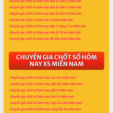
chuyên gia chốt số hôm nay dàn lô xiên 2 miền bắc
chuyên gia chốt số hôm nay dàn lô xiên 3 miền bắc
chuyên gia chốt số hôm nay dàn lô xiên 4 miền bắc
chuyên gia chốt số hôm nay 3 càng miền bắc
chuyên gia chốt số hôm nay dàn 3 càng 2 số miền bắc
chuyên gia chốt số hôm nay dàn lô 10 số miền bắc
chuyên gia chốt số hôm nay đề đầu đuôi miền bắc
CHUYÊN GIA CHỐT SỐ HÔM
NAY XS MIỀN NAM
chuyên gia chốt số hôm nay xỉu chủ miền nam
chuyên gia chốt số hôm nay giải đặc biệt miền nam
chuyên gia chốt số hôm nay giải 8 miền nam
chuyên gia chốt số hôm nay bao lô miền nam
chuyên gia chốt số hôm nay cặp xỉu chủ miền nam
chuyên gia chốt số hôm nay song thủ lô miền nam