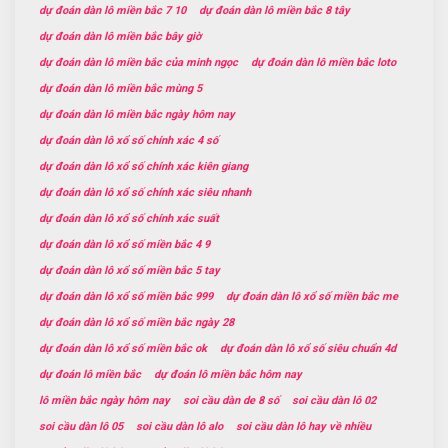
dự đoán dàn lô miền bắc 7 10
dự đoán dàn lô miền bắc 8 tây
dự đoán dàn lô miền bắc bây giờ
dự đoán dàn lô miền bắc của minh ngọc
dự đoán dàn lô miền bắc loto
dự đoán dàn lô miền bắc mùng 5
dự đoán dàn lô miền bắc ngày hôm nay
dự đoán dàn lô xổ số chính xác 4 số
dự đoán dàn lô xổ số chính xác kiên giang
dự đoán dàn lô xổ số chính xác siêu nhanh
dự đoán dàn lô xổ số chính xác suất
dự đoán dàn lô xổ số miền bắc 4 9
dự đoán dàn lô xổ số miền bắc 5 tay
dự đoán dàn lô xổ số miền bắc 999
dự đoán dàn lô xổ số miền bắc me
dự đoán dàn lô xổ số miền bắc ngày 28
dự đoán dàn lô xổ số miền bắc ok
dự đoán dàn lô xổ số siêu chuẩn 4d
dự đoán lô miền bắc
dự đoán lô miền bắc hôm nay
lô miền bắc ngày hôm nay
soi cầu dàn de 8 số
soi cầu dàn lô 02
soi cầu dàn lô 05
soi cầu dàn lô alo
soi cầu dàn lô hay về nhiều