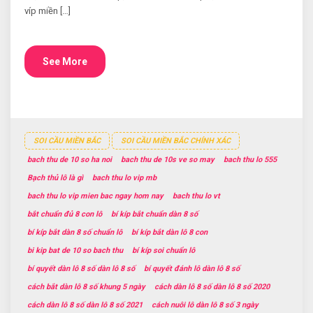
víp miền […]
See More
SOI CẦU MIỀN BẮC
SOI CẦU MIỀN BẮC CHÍNH XÁC
bach thu de 10 so ha noi
bach thu de 10s ve so may
bach thu lo 555
Bạch thủ lô là gì
bach thu lo vip mb
bach thu lo vip mien bac ngay hom nay
bach thu lo vt
bắt chuẩn đủ 8 con lô
bí kíp bắt chuẩn dàn 8 số
bí kíp bắt dàn 8 số chuẩn lô
bí kíp bắt dàn lô 8 con
bi kip bat de 10 so bach thu
bí kíp soi chuẩn lô
bí quyết dàn lô 8 số dàn lô 8 số
bí quyết đánh lô dàn lô 8 số
cách bắt dàn lô 8 số khung 5 ngày
cách dàn lô 8 số dàn lô 8 số 2020
cách dàn lô 8 số dàn lô 8 số 2021
cách nuôi lô dàn lô 8 số 3 ngày