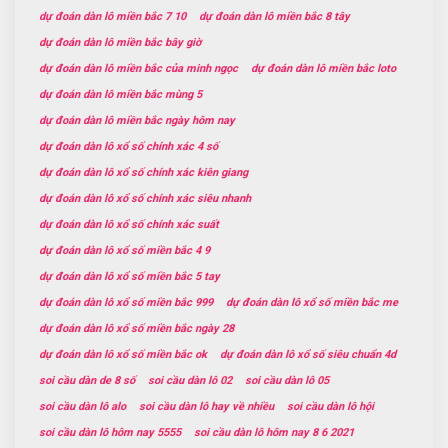
dự đoán dàn lô miền bắc 7 10
dự đoán dàn lô miền bắc 8 tây
dự đoán dàn lô miền bắc bây giờ
dự đoán dàn lô miền bắc của minh ngọc
dự đoán dàn lô miền bắc loto
dự đoán dàn lô miền bắc mùng 5
dự đoán dàn lô miền bắc ngày hôm nay
dự đoán dàn lô xổ số chính xác 4 số
dự đoán dàn lô xổ số chính xác kiên giang
dự đoán dàn lô xổ số chính xác siêu nhanh
dự đoán dàn lô xổ số chính xác suất
dự đoán dàn lô xổ số miền bắc 4 9
dự đoán dàn lô xổ số miền bắc 5 tay
dự đoán dàn lô xổ số miền bắc 999
dự đoán dàn lô xổ số miền bắc me
dự đoán dàn lô xổ số miền bắc ngày 28
dự đoán dàn lô xổ số miền bắc ok
dự đoán dàn lô xổ số siêu chuẩn 4d
soi cầu dàn de 8 số
soi cầu dàn lô 02
soi cầu dàn lô 05
soi cầu dàn lô alo
soi cầu dàn lô hay về nhiều
soi cầu dàn lô hội
soi cầu dàn lô hôm nay 5555
soi cầu dàn lô hôm nay 8 6 2021