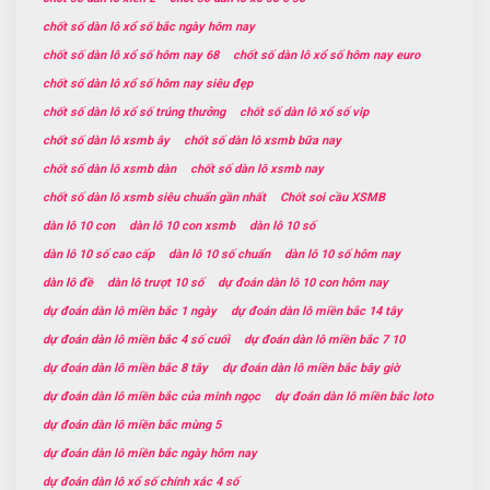
chốt số dàn lô xổ số bắc ngày hôm nay
chốt số dàn lô xổ số hôm nay 68
chốt số dàn lô xổ số hôm nay euro
chốt số dàn lô xổ số hôm nay siêu đẹp
chốt số dàn lô xổ số trúng thưởng
chốt số dàn lô xổ số vip
chốt số dàn lô xsmb ây
chốt số dàn lô xsmb bữa nay
chốt số dàn lô xsmb dàn
chốt số dàn lô xsmb nay
chốt số dàn lô xsmb siêu chuẩn gần nhất
Chốt soi cầu XSMB
dàn lô 10 con
dàn lô 10 con xsmb
dàn lô 10 số
dàn lô 10 số cao cấp
dàn lô 10 số chuẩn
dàn lô 10 số hôm nay
dàn lô đề
dàn lô trượt 10 số
dự đoán dàn lô 10 con hôm nay
dự đoán dàn lô miền bắc 1 ngày
dự đoán dàn lô miền bắc 14 tây
dự đoán dàn lô miền bắc 4 số cuối
dự đoán dàn lô miền bắc 7 10
dự đoán dàn lô miền bắc 8 tây
dự đoán dàn lô miền bắc bây giờ
dự đoán dàn lô miền bắc của minh ngọc
dự đoán dàn lô miền bắc loto
dự đoán dàn lô miền bắc mùng 5
dự đoán dàn lô miền bắc ngày hôm nay
dự đoán dàn lô xổ số chính xác 4 số