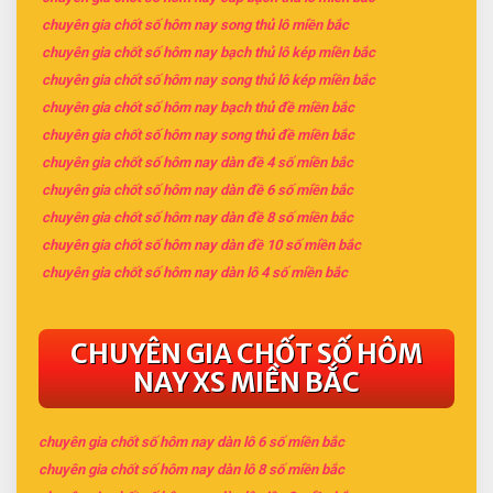
chuyên gia chốt số hôm nay song thủ lô miền bắc
chuyên gia chốt số hôm nay bạch thủ lô kép miền bắc
chuyên gia chốt số hôm nay song thủ lô kép miền bắc
chuyên gia chốt số hôm nay bạch thủ đề miền bắc
chuyên gia chốt số hôm nay song thủ đề miền bắc
chuyên gia chốt số hôm nay dàn đề 4 số miền bắc
chuyên gia chốt số hôm nay dàn đề 6 số miền bắc
chuyên gia chốt số hôm nay dàn đề 8 số miền bắc
chuyên gia chốt số hôm nay dàn đề 10 số miền bắc
chuyên gia chốt số hôm nay dàn lô 4 số miền bắc
CHUYÊN GIA CHỐT SỐ HÔM
NAY XS MIỀN BẮC
chuyên gia chốt số hôm nay dàn lô 6 số miền bắc
chuyên gia chốt số hôm nay dàn lô 8 số miền bắc