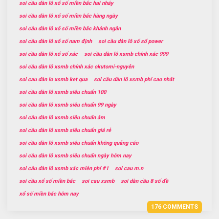
soi cầu dàn lô xổ số miền bắc hai nháy
soi cầu dàn lô xổ số miền bắc hàng ngày
soi cầu dàn lô xổ số miền bắc khánh ngân
soi cầu dàn lô xổ số nam định
soi cầu dàn lô xổ số power
soi cầu dàn lô xổ số xác
soi cầu dàn lô xsmb chính xác 999
soi cầu dàn lô xsmb chính xác okutomi-nguyễn
soi cau dàn lo xsmb ket qua
soi cầu dàn lô xsmb phí cao nhất
soi cầu dàn lô xsmb siêu chuẩn 100
soi cầu dàn lô xsmb siêu chuẩn 99 ngày
soi cầu dàn lô xsmb siêu chuẩn âm
soi cầu dàn lô xsmb siêu chuẩn giá rẻ
soi cầu dàn lô xsmb siêu chuẩn không quảng cáo
soi cầu dàn lô xsmb siêu chuẩn ngày hôm nay
soi cầu dàn lô xsmb xác miễn phí #1
soi cau m.n
soi cầu xổ số miền bắc
soi cau xsmb
soi dàn cầu 8 số đề
xổ số miền bắc hôm nay
176 COMMENTS