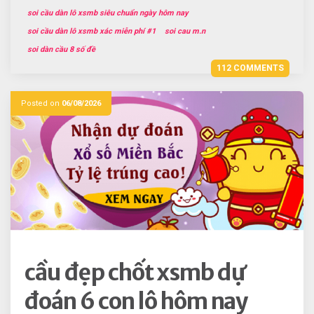
soi cầu dàn lô xsmb siêu chuẩn ngày hôm nay
soi cầu dàn lô xsmb xác miễn phí #1
soi cau m.n
soi dàn cầu 8 số đề
112 COMMENTS
Posted on
06/08/2026
cầu đẹp chốt xsmb dự
đoán 6 con lô hôm nay