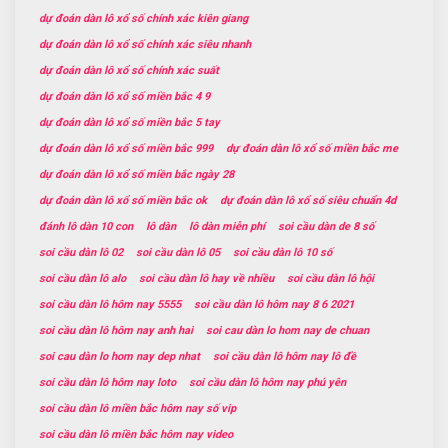
dự đoán dàn lô xổ số chính xác kiên giang
dự đoán dàn lô xổ số chính xác siêu nhanh
dự đoán dàn lô xổ số chính xác suất
dự đoán dàn lô xổ số miền bắc 4 9
dự đoán dàn lô xổ số miền bắc 5 tay
dự đoán dàn lô xổ số miền bắc 999
dự đoán dàn lô xổ số miền bắc me
dự đoán dàn lô xổ số miền bắc ngày 28
dự đoán dàn lô xổ số miền bắc ok
dự đoán dàn lô xổ số siêu chuẩn 4d
đánh lô dàn 10 con
lô dàn
lô dàn miễn phí
soi cầu dàn de 8 số
soi cầu dàn lô 02
soi cầu dàn lô 05
soi cầu dàn lô 10 số
soi cầu dàn lô alo
soi cầu dàn lô hay về nhiều
soi cầu dàn lô hội
soi cầu dàn lô hôm nay 5555
soi cầu dàn lô hôm nay 8 6 2021
soi cầu dàn lô hôm nay anh hai
soi cau dàn lo hom nay de chuan
soi cau dàn lo hom nay dep nhat
soi cầu dàn lô hôm nay lô đề
soi cầu dàn lô hôm nay loto
soi cầu dàn lô hôm nay phú yên
soi cầu dàn lô miền bắc hôm nay số vip
soi cầu dàn lô miền bắc hôm nay video