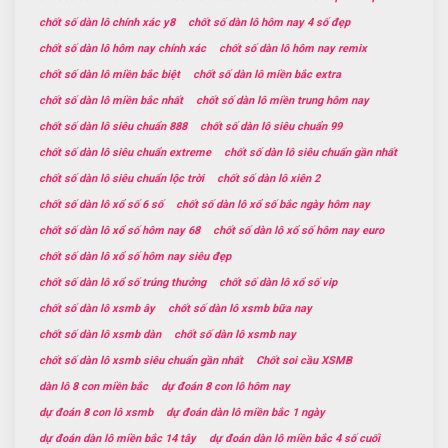
chốt số dàn lô chính xác y8
chốt số dàn lô hôm nay 4 số đẹp
chốt số dàn lô hôm nay chính xác
chốt số dàn lô hôm nay remix
chốt số dàn lô miền bắc biệt
chốt số dàn lô miền bắc extra
chốt số dàn lô miền bắc nhất
chốt số dàn lô miền trung hôm nay
chốt số dàn lô siêu chuẩn 888
chốt số dàn lô siêu chuẩn 99
chốt số dàn lô siêu chuẩn extreme
chốt số dàn lô siêu chuẩn gần nhất
chốt số dàn lô siêu chuẩn lộc trời
chốt số dàn lô xiên 2
chốt số dàn lô xổ số 6 số
chốt số dàn lô xổ số bắc ngày hôm nay
chốt số dàn lô xổ số hôm nay 68
chốt số dàn lô xổ số hôm nay euro
chốt số dàn lô xổ số hôm nay siêu đẹp
chốt số dàn lô xổ số trúng thưởng
chốt số dàn lô xổ số vip
chốt số dàn lô xsmb ây
chốt số dàn lô xsmb bữa nay
chốt số dàn lô xsmb dàn
chốt số dàn lô xsmb nay
chốt số dàn lô xsmb siêu chuẩn gần nhất
Chốt soi cầu XSMB
dàn lô 8 con miền bắc
dự đoán 8 con lô hôm nay
dự đoán 8 con lô xsmb
dự đoán dàn lô miền bắc 1 ngày
dự đoán dàn lô miền bắc 14 tây
dự đoán dàn lô miền bắc 4 số cuối