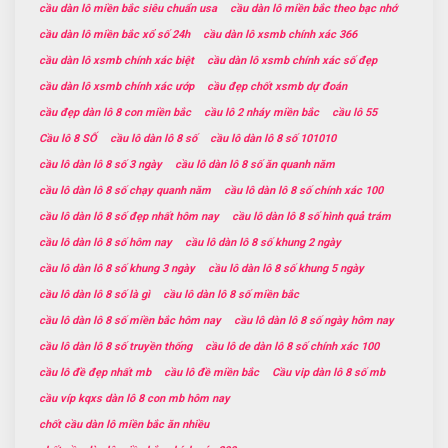
cầu dàn lô miền bắc siêu chuẩn usa
cầu dàn lô miền bắc theo bạc nhớ
cầu dàn lô miền bắc xổ số 24h
cầu dàn lô xsmb chính xác 366
cầu dàn lô xsmb chính xác biệt
cầu dàn lô xsmb chính xác số đẹp
cầu dàn lô xsmb chính xác ướp
cầu đẹp chốt xsmb dự đoán
cầu đẹp dàn lô 8 con miền bắc
cầu lô 2 nháy miền bắc
cầu lô 55
Cầu lô 8 SỐ
cầu lô dàn lô 8 số
cầu lô dàn lô 8 số 101010
cầu lô dàn lô 8 số 3 ngày
cầu lô dàn lô 8 số ăn quanh năm
cầu lô dàn lô 8 số chạy quanh năm
cầu lô dàn lô 8 số chính xác 100
cầu lô dàn lô 8 số đẹp nhất hôm nay
cầu lô dàn lô 8 số hình quả trám
cầu lô dàn lô 8 số hôm nay
cầu lô dàn lô 8 số khung 2 ngày
cầu lô dàn lô 8 số khung 3 ngày
cầu lô dàn lô 8 số khung 5 ngày
cầu lô dàn lô 8 số là gì
cầu lô dàn lô 8 số miền bắc
cầu lô dàn lô 8 số miền bắc hôm nay
cầu lô dàn lô 8 số ngày hôm nay
cầu lô dàn lô 8 số truyền thống
cầu lô de dàn lô 8 số chính xác 100
cầu lô đề đẹp nhất mb
cầu lô đề miền bắc
Cầu vip dàn lô 8 số mb
cầu víp kqxs dàn lô 8 con mb hôm nay
chốt cầu dàn lô miền bắc ăn nhiều