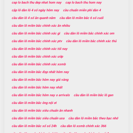
cap lo bach thu dep nhat hom nay
cap lo bach thu hom nay
cặp lô dàn lô 4 số ngày hôm nay
cầu chuẩn miễn phí dàn 4
cầu dàn lô 4 số ăn quanh năm
cầu dàn lô miền bắc 6 số cuối
cầu dàn lô miền bắc chính xác ăn nhiều
cầu dàn lô miền bắc chính xác gì
cầu dàn lô miền bắc chính xác om
cầu dàn lô miền bắc chính xác ptv
cầu dàn lô miền bắc chính xác thủ
cầu dàn lô miền bắc chính xác tối nay
cầu dàn lô miền bắc chính xác ướp
cầu dàn lô miền bắc chính xác xsmb
cầu dàn lô miền bắc đẹp nhất hôm nay
cầu dàn lô miền bắc hôm nay giá vàng
cầu dàn lô miền bắc hôm nay nhất
cầu dàn lô miền bắc hôm nay o arrivals
cầu dàn lô miền bắc lô gan
cầu dàn lô miền bắc ông nội ơi
cầu dàn lô miền bắc siêu chuẩn ăn nhanh
cầu dàn lô miền bắc siêu chuẩn usa
cầu dàn lô miền bắc theo bạc nhớ
cầu dàn lô miền bắc xổ số 24h
cầu dàn lô xsmb chính xác 366