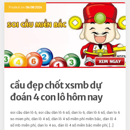
Posted on
06/08/2026
cầu đẹp chốt xsmb dự
đoán 4 con lô hôm nay
soi cầu dàn lô 6, soi cầu dàn lô 6 số, dan lo 6, dàn lô 6 số, dan lo 6
so mien phi, dàn lô 4 số, dàn lô 4 số miền phí miền bắc, dàn lô 4
số mb miễn phí, dan lo 4 so, dàn lô 4 số miền bắc miễn phí, […]