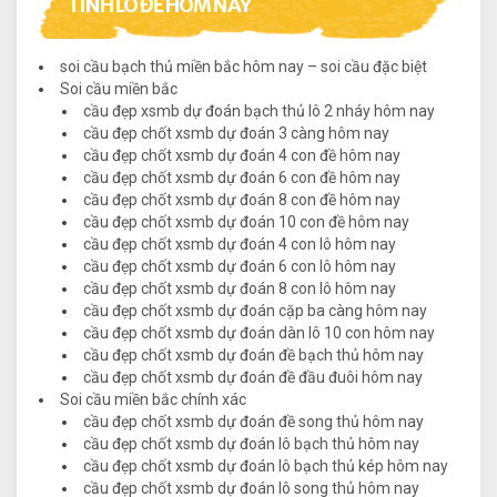
TÍNH LÔ ĐỀ HÔM NAY
soi cầu bạch thủ miền bắc hôm nay – soi cầu đặc biệt
Soi cầu miền bắc
cầu đẹp xsmb dự đoán bạch thủ lô 2 nháy hôm nay
cầu đẹp chốt xsmb dự đoán 3 càng hôm nay
cầu đẹp chốt xsmb dự đoán 4 con đề hôm nay
cầu đẹp chốt xsmb dự đoán 6 con đề hôm nay
cầu đẹp chốt xsmb dự đoán 8 con đề hôm nay
cầu đẹp chốt xsmb dự đoán 10 con đề hôm nay
cầu đẹp chốt xsmb dự đoán 4 con lô hôm nay
cầu đẹp chốt xsmb dự đoán 6 con lô hôm nay
cầu đẹp chốt xsmb dự đoán 8 con lô hôm nay
cầu đẹp chốt xsmb dự đoán cặp ba càng hôm nay
cầu đẹp chốt xsmb dự đoán dàn lô 10 con hôm nay
cầu đẹp chốt xsmb dự đoán đề bạch thủ hôm nay
cầu đẹp chốt xsmb dự đoán đề đầu đuôi hôm nay
Soi cầu miền bắc chính xác
cầu đẹp chốt xsmb dự đoán đề song thủ hôm nay
cầu đẹp chốt xsmb dự đoán lô bạch thủ hôm nay
cầu đẹp chốt xsmb dự đoán lô bạch thủ kép hôm nay
cầu đẹp chốt xsmb dự đoán lô song thủ hôm nay