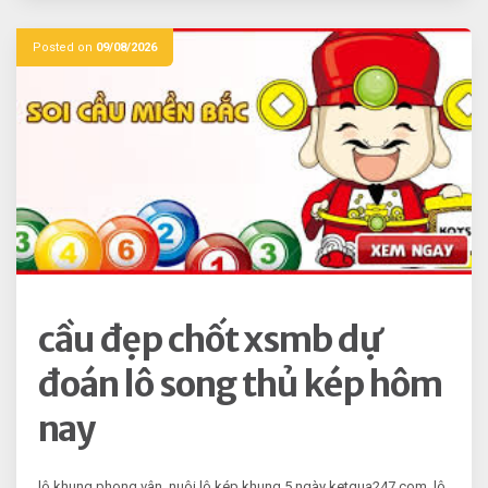
Posted on
09/08/2026
cầu đẹp chốt xsmb dự
đoán lô song thủ kép hôm
nay
lô khung phong vân, nuôi lô kép khung 5 ngày ketqua247 com, lô