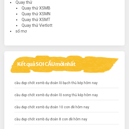
Quay thử
Quay thử XSMB
Quay thử XSMN
Quay thử XSMT
Quay thử Vietlott
sổ mơ
Kết quả SOI CẦU mới nhất
cầu đẹp chốt xsmb dự đoán lô bạch thủ kép hôm nay
cầu đẹp chốt xsmb dự đoán lô song thủ kép hôm nay
cầu đẹp chốt xsmb dự đoán 10 con đề hôm nay
cầu đẹp chốt xsmb dự đoán 8 con đề hôm nay