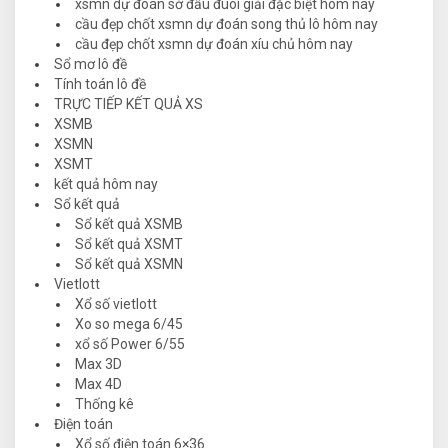
xsmn dự đoán sớ đầu đuôi giải đặc biệt hôm nay
cầu đẹp chốt xsmn dự đoán song thủ lô hôm nay
cầu đẹp chốt xsmn dự đoán xíu chủ hôm nay
Sổ mơ lô đề
Tính toán lô đề
TRỰC TIẾP KẾT QUẢ XS
XSMB
XSMN
XSMT
kết quả hôm nay
Sổ kết quả
Sổ kết quả XSMB
Sổ kết quả XSMT
Sổ kết quả XSMN
Vietlott
Xổ số vietlott
Xo so mega 6/45
xổ số Power 6/55
Max 3D
Max 4D
Thống kê
Điện toán
Xổ số điện toán 6×36