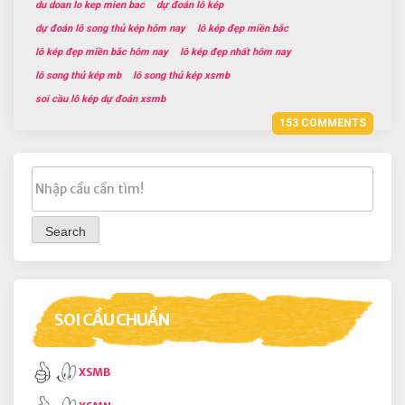
du doan lo kep mien bac
dự đoán lô kép
dự đoán lô song thủ kép hôm nay
lô kép đẹp miền bắc
lô kép đẹp miền bắc hôm nay
lô kép đẹp nhất hôm nay
lô song thủ kép mb
lô song thủ kép xsmb
soi cầu lô kép dự đoán xsmb
153 COMMENTS
Search
SOI CẦU CHUẨN
XSMB