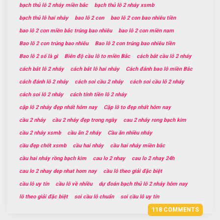
bạch thủ lô 2 nháy miền bắc
bạch thủ lô 2 nháy xsmb
bạch thủ lô hai nháy
bao lô 2 con
bao lô 2 con bao nhiêu tiền
bao lô 2 con miền bắc trúng bao nhiêu
bao lô 2 con miền nam
Bao lô 2 con trúng bao nhiêu
Bao lô 2 con trúng bao nhiêu tiền
Bao lô 2 số là gì
Biên độ cầu lô to miền Bắc
cách bắt cầu lô 2 nháy
cách bắt lô 2 nháy
cách bắt lô hai nháy
Cách đánh bao lô miền Bắc
cách đánh lô 2 nháy
cách soi cầu 2 nháy
cách soi cầu lô 2 nháy
cách soi lô 2 nháy
cách tính tiền lô 2 nháy
cặp lô 2 nháy đẹp nhất hôm nay
Cặp lô to đẹp nhất hôm nay
cầu 2 nháy
cầu 2 nháy đẹp trong ngày
cau 2 nháy rong bạch kim
cầu 2 nháy xsmb
cầu ăn 2 nháy
Cầu ăn nhiều nháy
cầu đẹp chốt xsmb
cầu hai nháy
cầu hai nháy miền bắc
cầu hai nháy rồng bạch kim
cau lo 2 nhay
cau lo 2 nhay 24h
cau lo 2 nhay dep nhat hom nay
cầu lô theo giải đặc biệt
cầu lô uy tín
cầu lô về nhiều
dự đoán bạch thủ lô 2 nháy hôm nay
lô theo giải đặc biệt
soi cầu lô chuẩn
soi cầu lô uy tín
118 COMMENTS