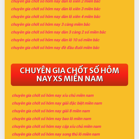
chuyên gia chốt số hôm nay dàn lô xiên 2 miền bắc
chuyên gia chốt số hôm nay dàn lô xiên 3 miền bắc
chuyên gia chốt số hôm nay dàn lô xiên 4 miền bắc
chuyên gia chốt số hôm nay 3 càng miền bắc
chuyên gia chốt số hôm nay dàn 3 càng 2 số miền bắc
chuyên gia chốt số hôm nay dàn lô 10 số miền bắc
chuyên gia chốt số hôm nay đề đầu đuôi miền bắc
CHUYÊN GIA CHỐT SỐ HÔM
NAY XS MIỀN NAM
chuyên gia chốt số hôm nay xỉu chủ miền nam
chuyên gia chốt số hôm nay giải đặc biệt miền nam
chuyên gia chốt số hôm nay giải 8 miền nam
chuyên gia chốt số hôm nay bao lô miền nam
chuyên gia chốt số hôm nay cặp xỉu chủ miền nam
chuyên gia chốt số hôm nay song thủ lô miền nam