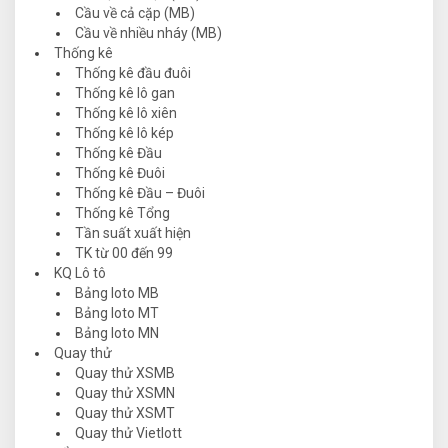
Cầu về cả cặp (MB)
Cầu về nhiều nháy (MB)
Thống kê
Thống kê đầu đuôi
Thống kê lô gan
Thống kê lô xiên
Thống kê lô kép
Thống kê Đầu
Thống kê Đuôi
Thống kê Đầu – Đuôi
Thống kê Tổng
Tần suất xuất hiện
TK từ 00 đến 99
KQ Lô tô
Bảng loto MB
Bảng loto MT
Bảng loto MN
Quay thử
Quay thử XSMB
Quay thử XSMN
Quay thử XSMT
Quay thử Vietlott