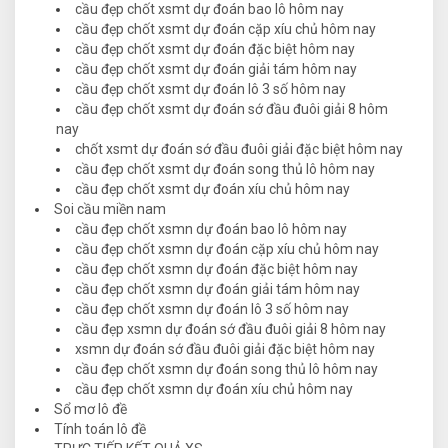
cầu đẹp chốt xsmt dự đoán bao lô hôm nay
cầu đẹp chốt xsmt dự đoán cặp xíu chủ hôm nay
cầu đẹp chốt xsmt dự đoán đặc biệt hôm nay
cầu đẹp chốt xsmt dự đoán giải tám hôm nay
cầu đẹp chốt xsmt dự đoán lô 3 số hôm nay
cầu đẹp chốt xsmt dự đoán sớ đầu đuôi giải 8 hôm
nay
chốt xsmt dự đoán sớ đầu đuôi giải đặc biệt hôm nay
cầu đẹp chốt xsmt dự đoán song thủ lô hôm nay
cầu đẹp chốt xsmt dự đoán xíu chủ hôm nay
Soi cầu miền nam
cầu đẹp chốt xsmn dự đoán bao lô hôm nay
cầu đẹp chốt xsmn dự đoán cặp xíu chủ hôm nay
cầu đẹp chốt xsmn dự đoán đặc biệt hôm nay
cầu đẹp chốt xsmn dự đoán giải tám hôm nay
cầu đẹp chốt xsmn dự đoán lô 3 số hôm nay
cầu đẹp xsmn dự đoán sớ đầu đuôi giải 8 hôm nay
xsmn dự đoán sớ đầu đuôi giải đặc biệt hôm nay
cầu đẹp chốt xsmn dự đoán song thủ lô hôm nay
cầu đẹp chốt xsmn dự đoán xíu chủ hôm nay
Sổ mơ lô đề
Tính toán lô đề