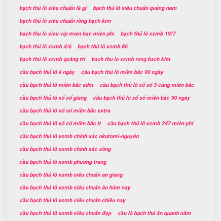
bạch thủ lô siêu chuẩn là gì
bạch thủ lô siêu chuẩn quảng nam
bạch thủ lô siêu chuẩn rồng bạch kim
bach thu lo sieu vip mien bac mien phi
bạch thủ lô xsmb 19/7
bạch thủ lô xsmb 4/6
bạch thủ lô xsmb 86
bạch thủ lô xsmb quảng trị
bach thu lo xsmb rong bach kim
cầu bạch thủ lô ê ngày
cầu bạch thủ lô miền bắc 90 ngày
cầu bạch thủ lô miền bắc edm
cầu bạch thủ lô xổ số 3 càng miền bắc
cầu bạch thủ lô xổ số giang
cầu bạch thủ lô xổ số miền bắc 90 ngày
cầu bạch thủ lô xổ số miền bắc extra
cầu bạch thủ lô xổ số miền bắc it
cầu bạch thủ lô xsmb 247 miễn phí
cầu bạch thủ lô xsmb chính xác okutomi-nguyễn
cầu bạch thủ lô xsmb chính xác sòng
cầu bạch thủ lô xsmb phương trang
cầu bạch thủ lô xsmb siêu chuẩn an giang
cầu bạch thủ lô xsmb siêu chuẩn ăn hôm nay
cầu bạch thủ lô xsmb siêu chuẩn chiều nay
cầu bạch thủ lô xsmb siêu chuẩn đẹp
cầu lô bạch thủ ăn quanh năm