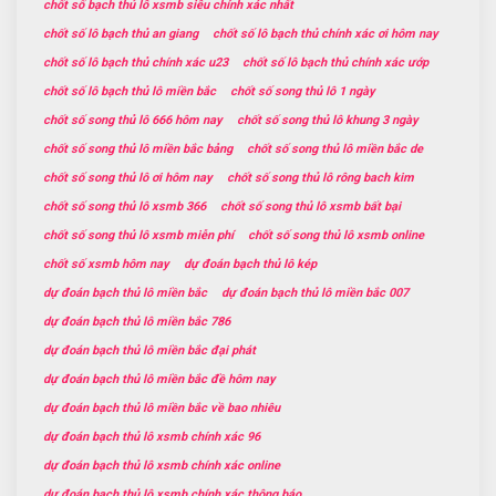
chốt số bạch thủ lô xsmb siêu chính xác nhất
chốt số lô bạch thủ an giang
chốt số lô bạch thủ chính xác ơi hôm nay
chốt số lô bạch thủ chính xác u23
chốt số lô bạch thủ chính xác ướp
chốt số lô bạch thủ lô miền bắc
chốt số song thủ lô 1 ngày
chốt số song thủ lô 666 hôm nay
chốt số song thủ lô khung 3 ngày
chốt số song thủ lô miền bắc bảng
chốt số song thủ lô miền bắc de
chốt số song thủ lô ơi hôm nay
chốt số song thủ lô rông bach kim
chốt số song thủ lô xsmb 366
chốt số song thủ lô xsmb bất bại
chốt số song thủ lô xsmb miễn phí
chốt số song thủ lô xsmb online
chốt số xsmb hôm nay
dự đoán bạch thủ lô kép
dự đoán bạch thủ lô miền bắc
dự đoán bạch thủ lô miền bắc 007
dự đoán bạch thủ lô miền bắc 786
dự đoán bạch thủ lô miền bắc đại phát
dự đoán bạch thủ lô miền bắc đề hôm nay
dự đoán bạch thủ lô miền bắc về bao nhiêu
dự đoán bạch thủ lô xsmb chính xác 96
dự đoán bạch thủ lô xsmb chính xác online
dự đoán bạch thủ lô xsmb chính xác thông báo