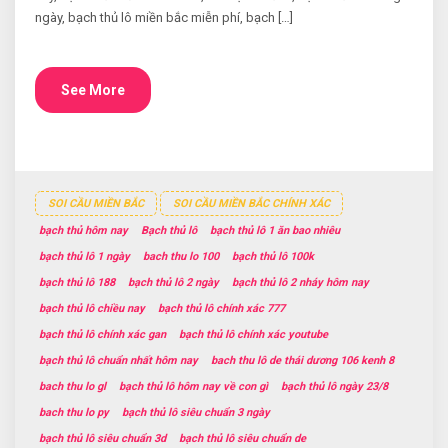
ngày, bạch thủ lô miền bắc miễn phí, bạch […]
See More
SOI CẦU MIỀN BẮC
SOI CẦU MIỀN BẮC CHÍNH XÁC
bạch thủ hôm nay
Bạch thủ lô
bạch thủ lô 1 ăn bao nhiêu
bạch thủ lô 1 ngày
bach thu lo 100
bạch thủ lô 100k
bạch thủ lô 188
bạch thủ lô 2 ngày
bạch thủ lô 2 nháy hôm nay
bạch thủ lô chiều nay
bạch thủ lô chính xác 777
bạch thủ lô chính xác gan
bạch thủ lô chính xác youtube
bạch thủ lô chuẩn nhất hôm nay
bach thu lô de thái dương 106 kenh 8
bach thu lo gl
bạch thủ lô hôm nay về con gì
bạch thủ lô ngày 23/8
bach thu lo py
bạch thủ lô siêu chuẩn 3 ngày
bạch thủ lô siêu chuẩn 3d
bạch thủ lô siêu chuẩn de