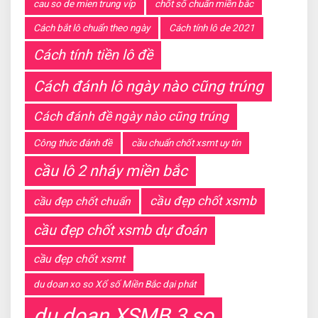
cau so de mien trung víp
chốt số chuẩn miền bắc
Cách bắt lô chuẩn theo ngày
Cách tính lô de 2021
Cách tính tiền lô đề
Cách đánh lô ngày nào cũng trúng
Cách đánh đề ngày nào cũng trúng
Công thức đánh đề
cầu chuẩn chốt xsmt uy tín
cầu lô 2 nháy miền bắc
cầu đẹp chốt xsmb
cầu đẹp chốt chuẩn
cầu đẹp chốt xsmb dự đoán
cầu đẹp chốt xsmt
du doan xo so Xổ số Miền Bắc dại phát
du doan XSMB 3 so