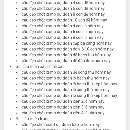
cầu đẹp chốt xsmb dự đoán 4 con đề hôm nay
cầu đẹp chốt xsmb dự đoán 6 con đề hôm nay
cầu đẹp chốt xsmb dự đoán 8 con đề hôm nay
cầu đẹp chốt xsmb dự đoán 10 con đề hôm nay
cầu đẹp chốt xsmb dự đoán 4 con lô hôm nay
cầu đẹp chốt xsmb dự đoán 6 con lô hôm nay
cầu đẹp chốt xsmb dự đoán 8 con lô hôm nay
cầu đẹp chốt xsmb dự đoán cặp ba càng hôm nay
cầu đẹp chốt xsmb dự đoán dàn lô 10 con hôm nay
cầu đẹp chốt xsmb dự đoán đề bạch thủ hôm nay
cầu đẹp chốt xsmb dự đoán đề đầu đuôi hôm nay
Soi cầu miền bắc chính xác
cầu đẹp chốt xsmb dự đoán đề song thủ hôm nay
cầu đẹp chốt xsmb dự đoán lô bạch thủ hôm nay
cầu đẹp chốt xsmb dự đoán lô bạch thủ kép hôm nay
cầu đẹp chốt xsmb dự đoán lô song thủ hôm nay
cầu đẹp chốt xsmb dự đoán lô song thủ kép hôm nay
cầu đẹp chốt xsmb dự đoán xiên 2 lô hôm nay
cầu đẹp chốt xsmb dự đoán xiên 3 lô hôm nay
cầu đẹp chốt xsmb dự đoán xiên 4 lô hôm nay
Soi cầu miền trung
cầu đẹp chốt xsmt dự đoán bao lô hôm nay