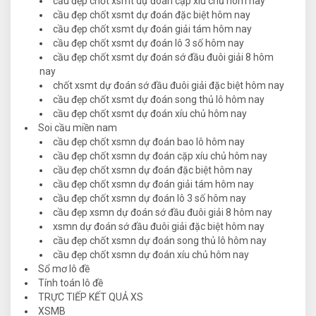
cầu đẹp chốt xsmt dự đoán cặp xíu chủ hôm nay
cầu đẹp chốt xsmt dự đoán đặc biệt hôm nay
cầu đẹp chốt xsmt dự đoán giải tám hôm nay
cầu đẹp chốt xsmt dự đoán lô 3 số hôm nay
cầu đẹp chốt xsmt dự đoán sớ đầu đuôi giải 8 hôm
nay
chốt xsmt dự đoán sớ đầu đuôi giải đặc biệt hôm nay
cầu đẹp chốt xsmt dự đoán song thủ lô hôm nay
cầu đẹp chốt xsmt dự đoán xíu chủ hôm nay
Soi cầu miền nam
cầu đẹp chốt xsmn dự đoán bao lô hôm nay
cầu đẹp chốt xsmn dự đoán cặp xíu chủ hôm nay
cầu đẹp chốt xsmn dự đoán đặc biệt hôm nay
cầu đẹp chốt xsmn dự đoán giải tám hôm nay
cầu đẹp chốt xsmn dự đoán lô 3 số hôm nay
cầu đẹp xsmn dự đoán sớ đầu đuôi giải 8 hôm nay
xsmn dự đoán sớ đầu đuôi giải đặc biệt hôm nay
cầu đẹp chốt xsmn dự đoán song thủ lô hôm nay
cầu đẹp chốt xsmn dự đoán xíu chủ hôm nay
Sổ mơ lô đề
Tính toán lô đề
TRỰC TIẾP KẾT QUẢ XS
XSMB