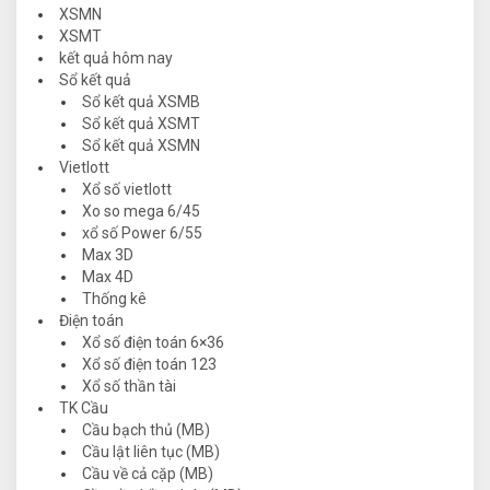
XSMN
XSMT
kết quả hôm nay
Sổ kết quả
Sổ kết quả XSMB
Sổ kết quả XSMT
Sổ kết quả XSMN
Vietlott
Xổ số vietlott
Xo so mega 6/45
xổ số Power 6/55
Max 3D
Max 4D
Thống kê
Điện toán
Xổ số điện toán 6×36
Xổ số điện toán 123
Xổ số thần tài
TK Cầu
Cầu bạch thủ (MB)
Cầu lật liên tục (MB)
Cầu về cả cặp (MB)