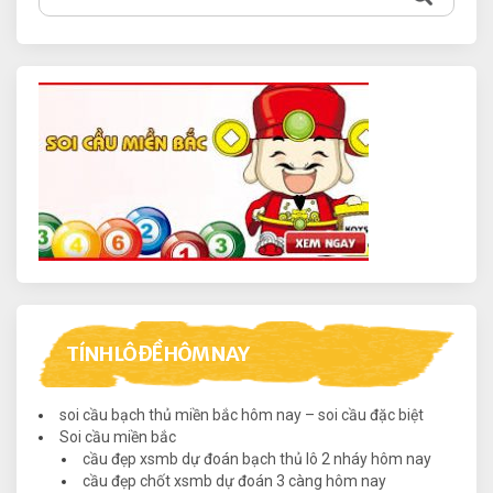
kiếm
cho:
TÍNH LÔ ĐỀ HÔM NAY
soi cầu bạch thủ miền bắc hôm nay – soi cầu đặc biệt
Soi cầu miền bắc
cầu đẹp xsmb dự đoán bạch thủ lô 2 nháy hôm nay
cầu đẹp chốt xsmb dự đoán 3 càng hôm nay