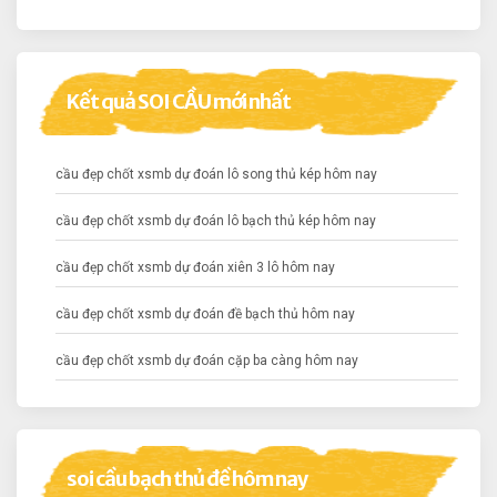
Kết quả SOI CẦU mới nhất
cầu đẹp chốt xsmb dự đoán lô song thủ kép hôm nay
cầu đẹp chốt xsmb dự đoán lô bạch thủ kép hôm nay
cầu đẹp chốt xsmb dự đoán xiên 3 lô hôm nay
cầu đẹp chốt xsmb dự đoán đề bạch thủ hôm nay
cầu đẹp chốt xsmb dự đoán cặp ba càng hôm nay
soi cầu bạch thủ đề hôm nay