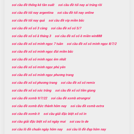
soi cầu đề thống kê tần suất
soi cầu đề tối nay ai trúng rồi
soi cầu đề tối nay argentina
soi cầu đề tối nay online
soi cầu đề tối nay quả
soi cầu đề vip miền bắc
soi cầu đề xổ số 3 càng
soi cầu đề xổ số 5/7
soi cầu đề xổ số â tháng 3
soi cầu đề xổ số ê miền win888
soi cầu đề xổ số minh ngọc 7 tuần
soi cầu đề xổ số minh ngọc 8/7/2
soi cầu đề xổ số minh ngọc đài miền bắc
soi cầu đề xổ số minh ngọc êm nhất
soi cầu đề xổ số minh ngọc phú yên
soi cầu đề xổ số minh ngọc phương trang
soi cầu đề xổ số phương trang
soi cầu đề xổ số remix
soi cầu đề xổ số sóc trăng
soi cầu đề xổ số tiền giang
soi cầu đề xsmb 9/7/22
soi cầu đề xsmb atrungroi
soi cầu đề xsmb đức thành hôm nay
soi cầu đề xsmb extra
soi cầu đề xsmb it
soi cầu giải đặc biệt xổ số in
soi cầu giải đặc biệt xổ số ngày mai
soi cau lo de
soi cầu lô đề chuẩn ngày hôm nay
soi cầu lô đề đẹp hôm nay