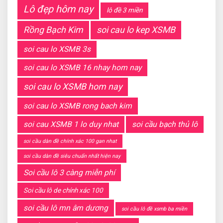
Lô đẹp hôm nay
lô đề 3 miền
Rồng Bạch Kim
soi cau lo kep XSMB
soi cau lo XSMB 3s
soi cau lo XSMB 16 nhay hom nay
soi cau lo XSMB hom nay
soi cau lo XSMB rong bach kim
soi cau XSMB 1 lo duy nhat
soi cầu bạch thủ lô
soi cầu dàn đề chính xác 100 gan nhat
soi cầu dàn đề siêu chuẩn nhất hiện nay
Soi cầu lô 3 càng miễn phí
Soi cầu lô de chính xác 100
soi cầu lô mn âm dương
soi cầu lô đề xsmb ba miền