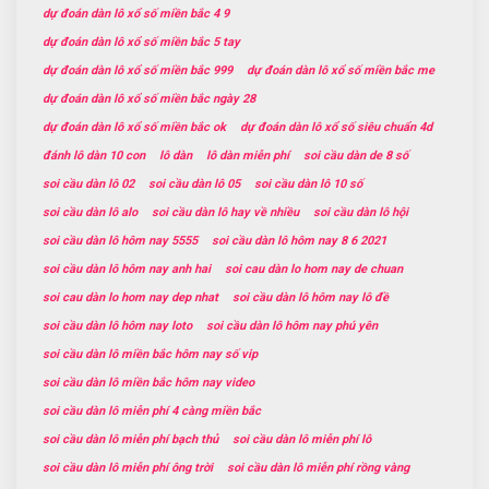
dự đoán dàn lô xổ số miền bắc 4 9
dự đoán dàn lô xổ số miền bắc 5 tay
dự đoán dàn lô xổ số miền bắc 999
dự đoán dàn lô xổ số miền bắc me
dự đoán dàn lô xổ số miền bắc ngày 28
dự đoán dàn lô xổ số miền bắc ok
dự đoán dàn lô xổ số siêu chuẩn 4d
đánh lô dàn 10 con
lô dàn
lô dàn miễn phí
soi cầu dàn de 8 số
soi cầu dàn lô 02
soi cầu dàn lô 05
soi cầu dàn lô 10 số
soi cầu dàn lô alo
soi cầu dàn lô hay về nhiều
soi cầu dàn lô hội
soi cầu dàn lô hôm nay 5555
soi cầu dàn lô hôm nay 8 6 2021
soi cầu dàn lô hôm nay anh hai
soi cau dàn lo hom nay de chuan
soi cau dàn lo hom nay dep nhat
soi cầu dàn lô hôm nay lô đề
soi cầu dàn lô hôm nay loto
soi cầu dàn lô hôm nay phú yên
soi cầu dàn lô miền bắc hôm nay số vip
soi cầu dàn lô miền bắc hôm nay video
soi cầu dàn lô miễn phí 4 càng miền bắc
soi cầu dàn lô miễn phí bạch thủ
soi cầu dàn lô miễn phí lô
soi cầu dàn lô miễn phí ông trời
soi cầu dàn lô miễn phí rồng vàng