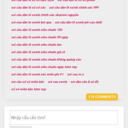
soi cầu dàn lô xổ số nam định
soi cầu dàn lô xổ số power
soi cầu dàn lô xổ số xác
soi cầu dàn lô xsmb chính xác 999
soi cầu dàn lô xsmb chính xác okutomi-nguyễn
soi cau dàn lo xsmb ket qua
soi cầu dàn lô xsmb phí cao nhất
soi cầu dàn lô xsmb siêu chuẩn 100
soi cầu dàn lô xsmb siêu chuẩn 99 ngày
soi cầu dàn lô xsmb siêu chuẩn âm
soi cầu dàn lô xsmb siêu chuẩn giá rẻ
soi cầu dàn lô xsmb siêu chuẩn không quảng cáo
soi cầu dàn lô xsmb siêu chuẩn ngày hôm nay
soi cầu dàn lô xsmb xác miễn phí #1
soi cau m.n
soi cầu xổ số miền bắc
soi cau xsmb
soi dàn cầu 8 số đề
xổ số miền bắc hôm nay
176 COMMENTS