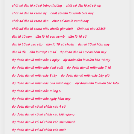
chốt số dàn lô xổ số trúng thưởng
chốt số dàn lô xổ số vip
chốt số dàn lô xsmb ây
chốt số dàn lô xsmb bữa nay
chốt số dàn lô xsmb dàn
chốt số dàn lô xsmb nay
chốt số dàn lô xsmb siêu chuẩn gần nhất
Chốt soi cầu XSMB
dàn lô 10 con
dàn lô 10 con xsmb
dàn lô 10 số
dàn lô 10 số cao cấp
dàn lô 10 số chuẩn
dàn lô 10 số hôm nay
dàn lô đề
dàn lô trượt 10 số
dự đoán dàn lô 10 con hôm nay
dự đoán dàn lô miền bắc 1 ngày
dự đoán dàn lô miền bắc 14 tây
dự đoán dàn lô miền bắc 4 số cuối
dự đoán dàn lô miền bắc 7 10
dự đoán dàn lô miền bắc 8 tây
dự đoán dàn lô miền bắc bây giờ
dự đoán dàn lô miền bắc của minh ngọc
dự đoán dàn lô miền bắc loto
dự đoán dàn lô miền bắc mùng 5
dự đoán dàn lô miền bắc ngày hôm nay
dự đoán dàn lô xổ số chính xác 4 số
dự đoán dàn lô xổ số chính xác kiên giang
dự đoán dàn lô xổ số chính xác siêu nhanh
dự đoán dàn lô xổ số chính xác suất