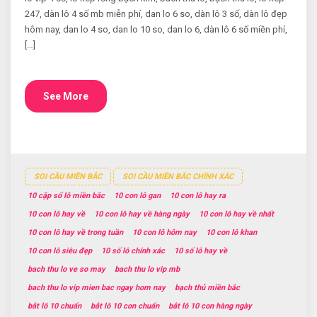
247, dàn lô 4 số mb miễn phí, dan lo 6 so, dàn lô 3 số, dàn lô đẹp
hôm nay, dan lo 4 so, dan lo 10 so, dan lo 6, dàn lô 6 số miền phí,
[…]
See More
SOI CẦU MIỀN BẮC
SOI CẦU MIỀN BẮC CHÍNH XÁC
10 cặp số lô miền bắc
10 con lô gan
10 con lô hay ra
10 con lô hay về
10 con lô hay về hàng ngày
10 con lô hay về nhất
10 con lô hay về trong tuần
10 con lô hôm nay
10 con lô khan
10 con lô siêu đẹp
10 số lô chính xác
10 số lô hay về
bach thu lo ve so may
bach thu lo vip mb
bach thu lo vip mien bac ngay hom nay
bạch thủ miền bắc
bắt lô 10 chuẩn
bắt lô 10 con chuẩn
bắt lô 10 con hàng ngày