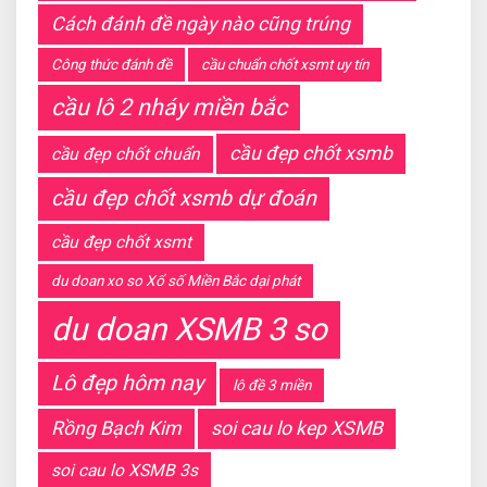
Cách đánh đề ngày nào cũng trúng
Công thức đánh đề
cầu chuẩn chốt xsmt uy tín
cầu lô 2 nháy miền bắc
cầu đẹp chốt xsmb
cầu đẹp chốt chuẩn
cầu đẹp chốt xsmb dự đoán
cầu đẹp chốt xsmt
du doan xo so Xổ số Miền Bắc dại phát
du doan XSMB 3 so
Lô đẹp hôm nay
lô đề 3 miền
Rồng Bạch Kim
soi cau lo kep XSMB
soi cau lo XSMB 3s