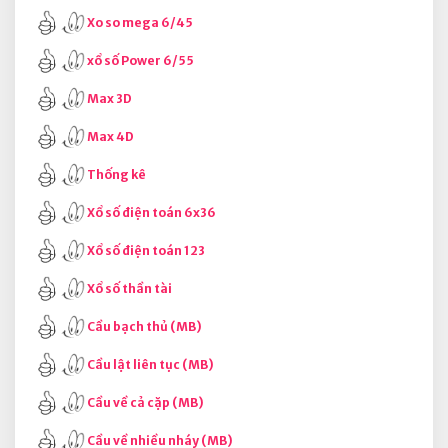
Xo so mega 6/45
xổ số Power 6/55
Max 3D
Max 4D
Thống kê
Xổ số điện toán 6x36
Xổ số điện toán 123
Xổ số thần tài
Cầu bạch thủ (MB)
Cầu lật liên tục (MB)
Cầu về cả cặp (MB)
Cầu về nhiều nháy (MB)