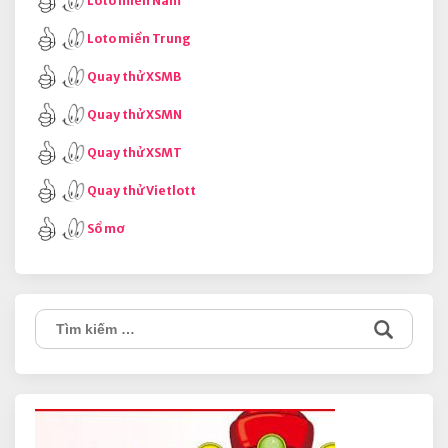
Loto miền Nam
Loto miền Trung
Quay thử XSMB
Quay thử XSMN
Quay thử XSMT
Quay thử Vietlott
Sổ mơ
Tìm
kiếm
cho: