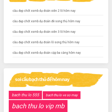
cầu đẹp chốt xsmb dự đoán xiên 2 lô hôm nay
cầu đẹp chốt xsmb dự đoán đề song thủ hôm nay
cầu đẹp chốt xsmb dự đoán xiên 3 lô hôm nay
cầu đẹp chốt xsmb dự đoán lô song thủ hôm nay
cầu đẹp chốt xsmb dự đoán cặp ba càng hôm nay
soi cầu bạch thủ đề hôm nay
bach thu lo 555
bach thu lo ve so may
bach thu lo vip mb