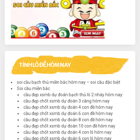
TÍNH LÔ ĐỀ HÔM NAY
soi cầu bạch thủ miền bắc hôm nay – soi cầu đặc biệt
Soi cầu miền bắc
cầu đẹp xsmb dự đoán bạch thủ lô 2 nháy hôm nay
cầu đẹp chốt xsmb dự đoán 3 càng hôm nay
cầu đẹp chốt xsmb dự đoán 4 con đề hôm nay
cầu đẹp chốt xsmb dự đoán 6 con đề hôm nay
cầu đẹp chốt xsmb dự đoán 8 con đề hôm nay
cầu đẹp chốt xsmb dự đoán 10 con đề hôm nay
cầu đẹp chốt xsmb dự đoán 4 con lô hôm nay
cầu đẹp chốt xsmb dự đoán 6 con lô hôm nay