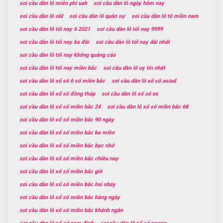
soi cầu dàn lô miễn phí uah
soi cầu dàn lô ngày hôm nay
soi cầu dàn lô old
soi cầu dàn lô quân sự
soi cầu dàn lô tô miền nam
soi cầu dàn lô tối nay 6 2021
soi cầu dàn lô tối nay 9999
soi cầu dàn lô tối nay ba đài
soi cầu dàn lô tối nay dài nhất
soi cầu dàn lô tối nay không quảng cáo
soi cầu dàn lô tối nay miền bắc
soi cầu dàn lô uy tín nhất
soi cầu dàn lô xổ số 6 số miền bắc
soi cầu dàn lô xổ số asiad
soi cầu dàn lô xổ số đồng tháp
soi cầu dàn lô xổ số es
soi cầu dàn lô xổ số miền bắc 24
soi cầu dàn lô xổ số miền bắc 68
soi cầu dàn lô xổ số miền bắc 90 ngày
soi cầu dàn lô xổ số miền bắc ba miền
soi cầu dàn lô xổ số miền bắc bạc nhớ
soi cầu dàn lô xổ số miền bắc chiều nay
soi cầu dàn lô xổ số miền bắc giờ
soi cầu dàn lô xổ số miền bắc hai nháy
soi cầu dàn lô xổ số miền bắc hàng ngày
soi cầu dàn lô xổ số miền bắc khánh ngân