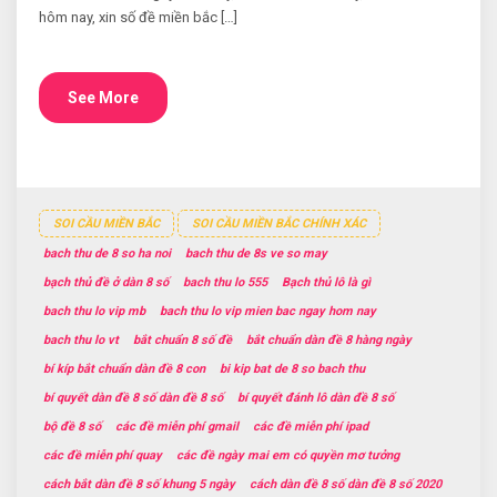
hôm nay, xin số đề miền bắc […]
See More
SOI CẦU MIỀN BẮC
SOI CẦU MIỀN BẮC CHÍNH XÁC
bach thu de 8 so ha noi
bach thu de 8s ve so may
bạch thủ đề ở dàn 8 số
bach thu lo 555
Bạch thủ lô là gì
bach thu lo vip mb
bach thu lo vip mien bac ngay hom nay
bach thu lo vt
bắt chuẩn 8 số đề
bắt chuẩn dàn đề 8 hàng ngày
bí kíp bắt chuẩn dàn đề 8 con
bi kip bat de 8 so bach thu
bí quyết dàn đề 8 số dàn đề 8 số
bí quyết đánh lô dàn đề 8 số
bộ đề 8 số
các đề miễn phí gmail
các đề miễn phí ipad
các đề miễn phí quay
các đề ngày mai em có quyền mơ tưởng
cách bắt dàn đề 8 số khung 5 ngày
cách dàn đề 8 số dàn đề 8 số 2020