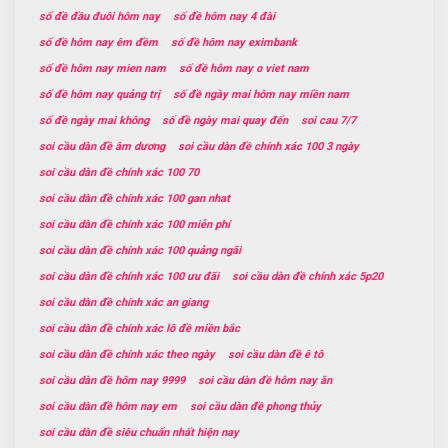
số đề đầu đuôi hôm nay
số đề hôm nay 4 đài
số đề hôm nay êm đềm
số đề hôm nay eximbank
số đề hôm nay mien nam
số đề hôm nay o viet nam
số đề hôm nay quảng trị
số đề ngày mai hôm nay miền nam
số đề ngày mai không
số đề ngày mai quay đến
soi cau 7/7
soi cầu dàn đề âm dương
soi cầu dàn đề chính xác 100 3 ngày
soi cầu dàn đề chính xác 100 70
soi cầu dàn đề chính xác 100 gan nhat
soi cầu dàn đề chính xác 100 miễn phí
soi cầu dàn đề chính xác 100 quảng ngãi
soi cầu dàn đề chính xác 100 ưu đãi
soi cầu dàn đề chính xác 5p20
soi cầu dàn đề chính xác an giang
soi cầu dàn đề chính xác lô đề miền bắc
soi cầu dàn đề chính xác theo ngày
soi cầu dàn đề ê tô
soi cầu dàn đề hôm nay 9999
soi cầu dàn đề hôm nay ăn
soi cầu dàn đề hôm nay em
soi cầu dàn đề phong thủy
soi cầu dàn đề siêu chuẩn nhất hiện nay