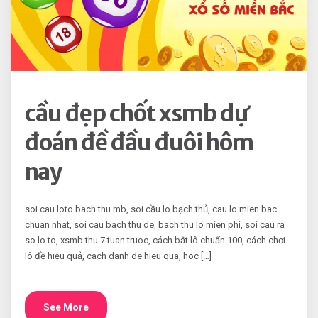
cầu đẹp chốt xsmb dự
đoán đề đầu đuôi hôm
nay
soi cau loto bach thu mb, soi cầu lo bạch thủ, cau lo mien bac
chuan nhat, soi cau bach thu de, bach thu lo mien phi, soi cau ra
so lo to, xsmb thu 7 tuan truoc, cách bắt lô chuẩn 100, cách chơi
lô đề hiệu quả, cach danh de hieu qua, hoc […]
See More