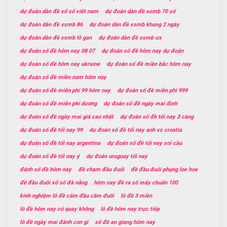
dự đoán dàn đề xổ số việt nam
dự đoán dàn đề xsmb 70 số
dự đoán dàn đề xsmb 86
dự đoán dàn đề xsmb khung 2 ngày
dự đoán dàn đề xsmb lô gan
dự đoán dàn đề xsmb ưx
dự đoán số đề hôm nay 08 07
dự đoán số đề hôm nay dự đoán
dự đoán số đề hôm nay ukraine
dự đoán số đề miền bắc hôm nay
dự đoán số đề miền nam hôm nay
dự đoán số đề miễn phí 99 hôm nay
dự đoán số đề miễn phí 999
dự đoán số đề miễn phí dương
dự đoán số đề ngày mai định
dự đoán số đề ngày mai giá cao nhất
dự đoán số đề tối nay 3 càng
dự đoán số đề tối nay 99
dự đoán số đề tối nay anh vs croatia
dự đoán số đề tối nay argentina
dự đoán số đề tối nay soi cầu
dự đoán số đề tối nay ý
dự đoán uruguay tối nay
đánh số đề hôm nay
đề chạm đầu đuôi
đề đầu đuôi phụng loe hoe
đề đầu đuôi xổ số đà nẵng
hôm nay đề ra số mấy chuẩn 100
kinh nghiệm lô đề câm đầu câm đuôi
lô đề 3 miền
lô đề hôm nay có quay không
lô đề hôm nay trực tiếp
lô đề ngày mai đánh con gì
số đề an giang hôm nay