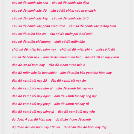
cầu số đề chính xác anh
cầu số đề chính xác dịnh
cầu số đề chính xác độ
cầu số đề chính xác in english
cầu số đề chính xác kép
cầu số đề chính xác ô tô
cầu số đề chính xác phần mềm tính
cầu số đề chính xác quảng bình
cầu số đề miền bắc en
cầu số đề miễn phí 4 số cuối
cầu số đề miễn phí dương
chốt số đề miền bắc
chốt số đề miền bắc hôm nay
chốt số đề miễn phí -
chốt số lô đề
coi số đề hôm nay
dan de dau duoi mien bac
dàn đề 20 số ngày mai
dàn đề 38 số hôm nay
dàn đề 4 con miền bắc h
dàn đề miền bắc ăn bao nhiêu
dàn đề miền bắc youtube hôm nay
dàn đề xsmb tối nay 25
dàn đề xsmb tối nay ăn
dàn đề xsmb tối nay làm gì
dàn đề xsmb tối nay nay
dàn đề xsmb tối nay ngon
dàn đề xsmb tối nay ông nội
dàn đề xsmb tối nay phap
dàn đề xsmb tối nay tử
dàn đề xsmb tối nay uống gì
dàn đề xsmb tối nay yêu
dự đoán 4 con đề hôm nay
dự đoán 4 con đề xsmb
dự đoán dàn đề hôm nay 100 số
dự đoán dàn đề hôm nay đẹp