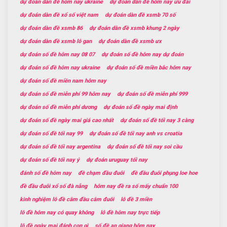
dự đoán dàn đề hôm nay ukraine
dự đoán dàn đề hôm nay ưu đãi
dự đoán dàn đề xổ số việt nam
dự đoán dàn đề xsmb 70 số
dự đoán dàn đề xsmb 86
dự đoán dàn đề xsmb khung 2 ngày
dự đoán dàn đề xsmb lô gan
dự đoán dàn đề xsmb ưx
dự đoán số đề hôm nay 08 07
dự đoán số đề hôm nay dự đoán
dự đoán số đề hôm nay ukraine
dự đoán số đề miền bắc hôm nay
dự đoán số đề miền nam hôm nay
dự đoán số đề miễn phí 99 hôm nay
dự đoán số đề miễn phí 999
dự đoán số đề miễn phí dương
dự đoán số đề ngày mai định
dự đoán số đề ngày mai giá cao nhất
dự đoán số đề tối nay 3 càng
dự đoán số đề tối nay 99
dự đoán số đề tối nay anh vs croatia
dự đoán số đề tối nay argentina
dự đoán số đề tối nay soi cầu
dự đoán số đề tối nay ý
dự đoán uruguay tối nay
đánh số đề hôm nay
đề chạm đầu đuôi
đề đầu đuôi phụng loe hoe
đề đầu đuôi xổ số đà nẵng
hôm nay đề ra số mấy chuẩn 100
kinh nghiệm lô đề câm đầu câm đuôi
lô đề 3 miền
lô đề hôm nay có quay không
lô đề hôm nay trực tiếp
lô đề ngày mai đánh con gì
số đề an giang hôm nay