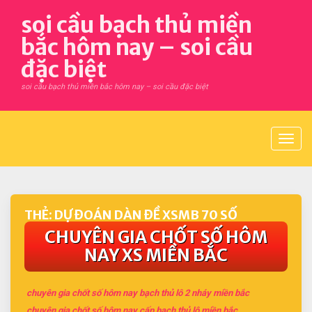
Skip
soi cầu bạch thủ miền
to
content
bắc hôm nay – soi cầu
đặc biệt
soi cầu bạch thủ miền bắc hôm nay – soi cầu đặc biệt
THẺ:
DỰ ĐOÁN DÀN ĐỀ XSMB 70 SỐ
CHUYÊN GIA CHỐT SỐ HÔM
NAY XS MIỀN BẮC
chuyên gia chốt số hôm nay bạch thủ lô 2 nháy miền bắc
chuyên gia chốt số hôm nay cấp bạch thủ lô miền bắc