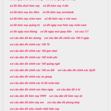
số đề đầu đuôi hôm nay
số đề hôm nay 4 đài
số đề hôm nay êm đềm
số đề hôm nay eximbank
số đề hôm nay mien nam
số đề hôm nay o viet nam
số đề hôm nay quảng trị
số đề ngày mai hôm nay miền nam
số đề ngày mai không
số đề ngày mai quay đến
soi cau 7/7
soi cầu dàn đề âm dương
soi cầu dàn đề chính xác 100 3 ngày
soi cầu dàn đề chính xác 100 70
soi cầu dàn đề chính xác 100 gan nhat
soi cầu dàn đề chính xác 100 miễn phí
soi cầu dàn đề chính xác 100 quảng ngãi
soi cầu dàn đề chính xác 100 ưu đãi
soi cầu dàn đề chính xác 5p20
soi cầu dàn đề chính xác an giang
soi cầu dàn đề chính xác lô đề miền bắc
soi cầu dàn đề chính xác theo ngày
soi cầu dàn đề ê tô
soi cầu dàn đề hôm nay 9999
soi cầu dàn đề hôm nay ăn
soi cầu dàn đề hôm nay em
soi cầu dàn đề phong thủy
soi cầu dàn đề siêu chuẩn nhất hiện nay