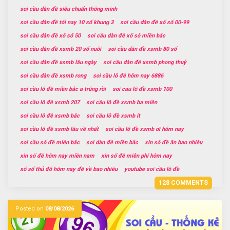
soi cầu dàn đề siêu chuẩn thông minh
soi cầu dàn đề tối nay 10 số khung 3
soi cầu dàn đề xổ số 00-99
soi cầu dàn đề xổ số 50
soi cầu dàn đề xổ số miền bắc
soi cầu dàn đề xsmb 20 số nuôi
soi cầu dàn đề xsmb 80 số
soi cầu dàn đề xsmb lâu ngày
soi cầu dàn đề xsmb phong thuỷ
soi cầu dàn đề xsmb rong
soi cầu lô đề hôm nay 6886
soi cầu lô đề miền bắc a trúng rồi
soi cau lô đề xsmb 100
soi cầu lô đề xsmb 207
soi cầu lô đề xsmb ba miền
soi cầu lô đề xsmb bắc
soi cầu lô đề xsmb it
soi cầu lô đề xsmb lâu về nhất
soi cầu lô đề xsmb ơi hôm nay
soi cầu số đề miền bắc
soi dàn đề miền bắc
xin số đề ăn bao nhiêu
xin số đề hôm nay miền nam
xin số đề miễn phí hôm nay
xổ số thủ đô hôm nay đề về bao nhiêu
youtube soi cầu lô đề
128 COMMENTS
Posted on
08/08/2026