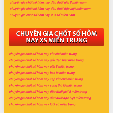
chuyên gia chốt số hôm nay đầu đuôi giải 8 miền nam
chuyên gia chốt số hôm nay đầu đuôi đặc biệt miền nam
chuyên gia chốt số hôm nay lô 3 số miền nam
CHUYÊN GIA CHỐT SỐ HÔM
NAY XS MIỀN TRUNG
chuyên gia chốt số hôm nay xỉu chủ miền trung
chuyên gia chốt số hôm nay giải đặc biệt miền trung
chuyên gia chốt số hôm nay giải 8 miền trung
chuyên gia chốt số hôm nay bao lô miền trung
chuyên gia chốt số hôm nay cặp xỉu chủ miền trung
chuyên gia chốt số hôm nay song thủ lô miền trung
chuyên gia chốt số hôm nay đầu đuôi giải 8 miền trung
chuyên gia chốt số hôm nay đầu đuôi đặc biệt miền trung
chuyên gia chốt số hôm nay lô 3 số miền trung