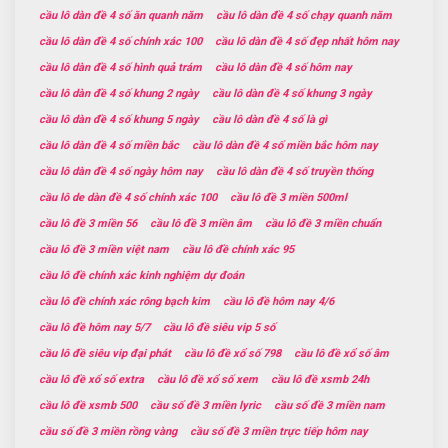
cầu lô dàn đề 4 số ăn quanh năm
cầu lô dàn đề 4 số chạy quanh năm
cầu lô dàn đề 4 số chính xác 100
cầu lô dàn đề 4 số đẹp nhất hôm nay
cầu lô dàn đề 4 số hình quả trám
cầu lô dàn đề 4 số hôm nay
cầu lô dàn đề 4 số khung 2 ngày
cầu lô dàn đề 4 số khung 3 ngày
cầu lô dàn đề 4 số khung 5 ngày
cầu lô dàn đề 4 số là gì
cầu lô dàn đề 4 số miền bắc
cầu lô dàn đề 4 số miền bắc hôm nay
cầu lô dàn đề 4 số ngày hôm nay
cầu lô dàn đề 4 số truyền thống
cầu lô de dàn đề 4 số chính xác 100
cầu lô đề 3 miền 500ml
cầu lô đề 3 miền 56
cầu lô đề 3 miền âm
cầu lô đề 3 miền chuẩn
cầu lô đề 3 miền việt nam
cầu lô đề chính xác 95
cầu lô đề chính xác kinh nghiệm dự đoán
cầu lô đề chính xác rông bạch kim
cầu lô đề hôm nay 4/6
cầu lô đề hôm nay 5/7
cầu lô đề siêu vip 5 số
cầu lô đề siêu vip đại phát
cầu lô đề xổ số 798
cầu lô đề xổ số âm
cầu lô đề xổ số extra
cầu lô đề xổ số xem
cầu lô đề xsmb 24h
cầu lô đề xsmb 500
cầu số đề 3 miền lyric
cầu số đề 3 miền nam
cầu số đề 3 miền rồng vàng
cầu số đề 3 miền trực tiếp hôm nay