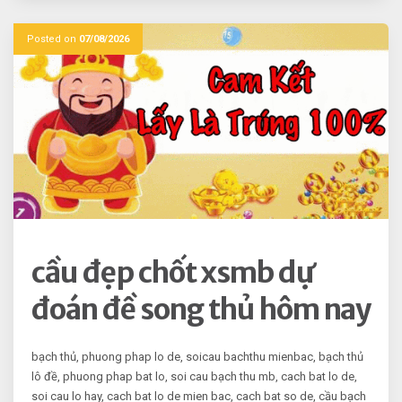
Posted on
07/08/2026
cầu đẹp chốt xsmb dự
đoán đề song thủ hôm nay
bạch thủ, phuong phap lo de, soicau bachthu mienbac, bạch thủ
lô đề, phuong phap bat lo, soi cau bạch thu mb, cach bat lo de,
soi cau lo hay, cach bat lo de mien bac, cach bat so de, cầu bạch