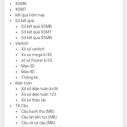
XSMN
XSMT
kết quả hôm nay
Sổ kết quả
Sổ kết quả XSMB
Sổ kết quả XSMT
Sổ kết quả XSMN
Vietlott
Xổ số vietlott
Xo so mega 6/45
xổ số Power 6/55
Max 3D
Max 4D
Thống kê
Điện toán
Xổ số điện toán 6×36
Xổ số điện toán 123
Xổ số thần tài
TK Cầu
Cầu bạch thủ (MB)
Cầu lật liên tục (MB)
Cầu về cả cặp (MB)