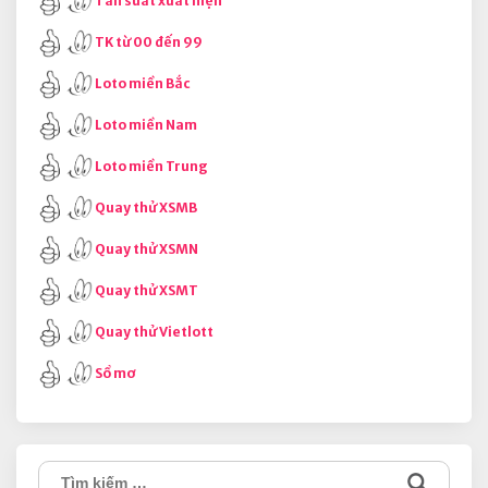
Tần suất xuất hiện
TK từ 00 đến 99
Loto miền Bắc
Loto miền Nam
Loto miền Trung
Quay thử XSMB
Quay thử XSMN
Quay thử XSMT
Quay thử Vietlott
Sổ mơ
Tìm