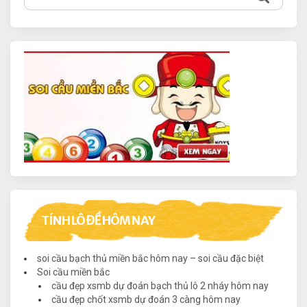
kiếm
cho:
TÍNH LÔ ĐỀ HÔM NAY
soi cầu bạch thủ miền bắc hôm nay – soi cầu đặc biệt
Soi cầu miền bắc
cầu đẹp xsmb dự đoán bạch thủ lô 2 nháy hôm nay
cầu đẹp chốt xsmb dự đoán 3 càng hôm nay