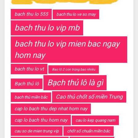
bach thu lo 555
bach thu lo ve so may
bach thu lo vip mb
bach thu lo vip mien bac ngay
hom nay
bach thu lo vt
Bao lô 2 con trúng bao nhiêu
Bạch thủ lô là gì
Bạch thủ lô
Cao thủ chốt số miền Trung
bạch thủ miền bắc
cap lo bach thu dep nhat hom nay
cap lo bach thu hom nay
cau lo kep quang nam
cau so de mien trung víp
chốt số chuẩn miền bắc