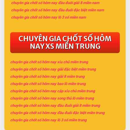
chuyên gia chốt số hôm nay đầu đuôi giải 8 miền nam
chuyên gia chốt số hôm nay đầu đuôi đặc biệt miền nam
chuyên gia chốt số hôm nay lô 3 số miền nam
CHUYÊN GIA CHỐT SỐ HÔM
NAY XS MIỀN TRUNG
chuyên gia chốt số hôm nay xỉu chủ miền trung
chuyên gia chốt số hôm nay giải đặc biệt miền trung
chuyên gia chốt số hôm nay giải 8 miền trung
chuyên gia chốt số hôm nay bao lô miền trung
chuyên gia chốt số hôm nay cặp xỉu chủ miền trung
chuyên gia chốt số hôm nay song thủ lô miền trung
chuyên gia chốt số hôm nay đầu đuôi giải 8 miền trung
chuyên gia chốt số hôm nay đầu đuôi đặc biệt miền trung
chuyên gia chốt số hôm nay lô 3 số miền trung