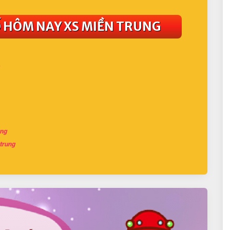
Ố HÔM NAY XS MIỀN TRUNG
ung
trung