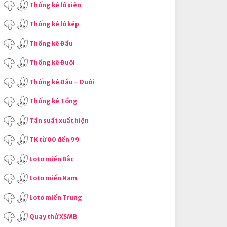
Thống kê lô xiên
Thống kê lô kép
Thống kê Đầu
Thống kê Đuôi
Thống kê Đầu – Đuôi
Thống kê Tổng
Tần suất xuất hiện
TK từ 00 đến 99
Loto miền Bắc
Loto miền Nam
Loto miền Trung
Quay thử XSMB