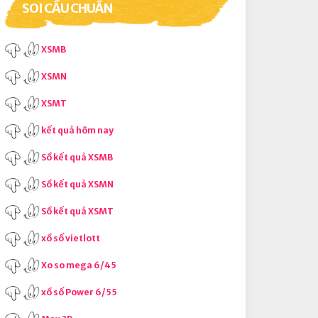
SOI CẦU CHUẨN
XSMB
XSMN
XSMT
kết quả hôm nay
Sổ kết quả XSMB
Sổ kết quả XSMN
Sổ kết quả XSMT
xổ số vietlott
Xo so mega 6/45
xổ số Power 6/55