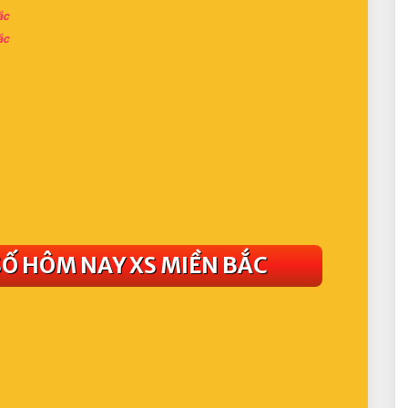
ắc
ắc
SỐ HÔM NAY XS MIỀN BẮC