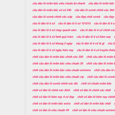
cầu dàn lô miền bắc siêu chuẩn ăn nhanh
cầu dàn lô miền bắc
cầu dàn lô miền bắc xổ số 24h
cầu dàn lô xsmb chính xác 366
cầu dàn lô xsmb chính xác ướp
cầu đẹp chốt xsmb
cầu đẹp 
cầu lô dàn lô 6 số
cầu lô dàn lô 6 số 101010
cầu lô dàn lô 6 
cầu lô dàn lô 6 số chạy quanh năm
cầu lô dàn lô 6 số chính xá
cầu lô dàn lô 6 số hình quả trám
cầu lô dàn lô 6 số hôm nay
cầu lô dàn lô 6 số khung 5 ngày
cầu lô dàn lô 6 số là gì
cầu l
cầu lô dàn lô 6 số ngày hôm nay
cầu lô dàn lô 6 số truyền thốn
chốt cầu dàn lô miền bắc chính xác 200
chốt cầu dàn lô miền b
chốt cầu dàn lô miền bắc siêu chuẩn 30
chốt cầu dàn lô miền 
chốt cầu dàn lô miền bắc siêu chuẩn extreme
chốt cầu dàn lô 
chốt cầu dàn lô miền bắc siêu chuẩn vip
chốt cầu dàn lô xsmb
chốt cầu dàn lô xsmb chính xác dài
chốt số chuẩn miền bắc
chốt số dàn lô chính xác định
chốt số dàn lô chính xác nhất
chốt số dàn lô hôm nay 4 số đẹp
chốt số dàn lô hôm nay chính
chốt số dàn lô miền bắc extra
chốt số dàn lô miền bắc nhất
chốt số dàn lô siêu chuẩn 99
chốt số dàn lô siêu chuẩn extrem