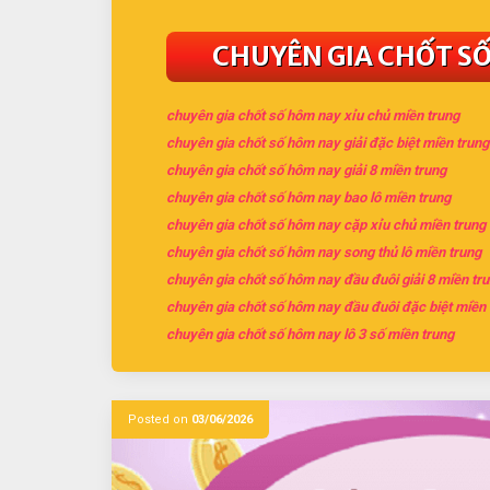
CHUYÊN GIA CHỐT S
chuyên gia chốt số hôm nay xỉu chủ miền trung
chuyên gia chốt số hôm nay giải đặc biệt miền trung
chuyên gia chốt số hôm nay giải 8 miền trung
chuyên gia chốt số hôm nay bao lô miền trung
chuyên gia chốt số hôm nay cặp xỉu chủ miền trung
chuyên gia chốt số hôm nay song thủ lô miền trung
chuyên gia chốt số hôm nay đầu đuôi giải 8 miền tr
chuyên gia chốt số hôm nay đầu đuôi đặc biệt miền 
chuyên gia chốt số hôm nay lô 3 số miền trung
Posted on
03/06/2026