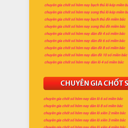
chuyên gia chốt số hôm nay bạch thủ lô kép miền b
chuyên gia chốt số hôm nay song thủ lô kép miền b
chuyên gia chốt số hôm nay bạch thủ đề miền bắc
chuyên gia chốt số hôm nay song thủ đề miền bắc
chuyên gia chốt số hôm nay dàn đề 4 số miền bắc
chuyên gia chốt số hôm nay dàn đề 6 số miền bắc
chuyên gia chốt số hôm nay dàn đề 8 số miền bắc
chuyên gia chốt số hôm nay dàn đề 10 số miền bắc
chuyên gia chốt số hôm nay dàn lô 4 số miền bắc
CHUYÊN GIA CHỐT 
chuyên gia chốt số hôm nay dàn lô 6 số miền bắc
chuyên gia chốt số hôm nay dàn lô 8 số miền bắc
chuyên gia chốt số hôm nay dàn lô xiên 2 miền bắc
chuyên gia chốt số hôm nay dàn lô xiên 3 miền bắc
chuyên gia chốt số hôm nay dàn lô xiên 4 miền bắc