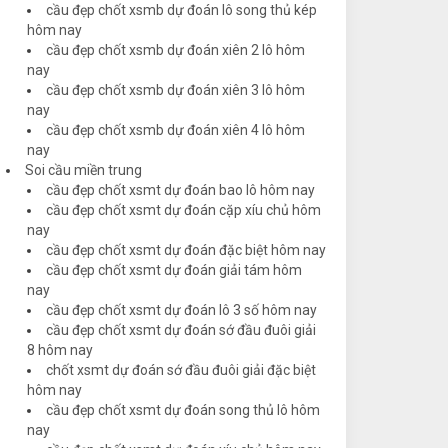
cầu đẹp chốt xsmb dự đoán lô song thủ kép
hôm nay
cầu đẹp chốt xsmb dự đoán xiên 2 lô hôm
nay
cầu đẹp chốt xsmb dự đoán xiên 3 lô hôm
nay
cầu đẹp chốt xsmb dự đoán xiên 4 lô hôm
nay
Soi cầu miền trung
cầu đẹp chốt xsmt dự đoán bao lô hôm nay
cầu đẹp chốt xsmt dự đoán cặp xíu chủ hôm
nay
cầu đẹp chốt xsmt dự đoán đặc biệt hôm nay
cầu đẹp chốt xsmt dự đoán giải tám hôm
nay
cầu đẹp chốt xsmt dự đoán lô 3 số hôm nay
cầu đẹp chốt xsmt dự đoán sớ đầu đuôi giải
8 hôm nay
chốt xsmt dự đoán sớ đầu đuôi giải đặc biệt
hôm nay
cầu đẹp chốt xsmt dự đoán song thủ lô hôm
nay