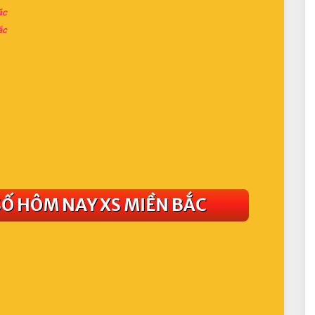
ắc
ắc
SỐ HÔM NAY XS MIỀN BẮC