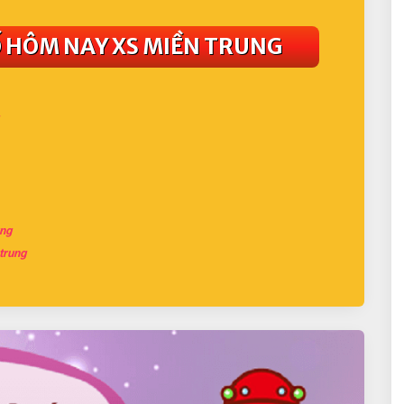
Ố HÔM NAY XS MIỀN TRUNG
ung
trung