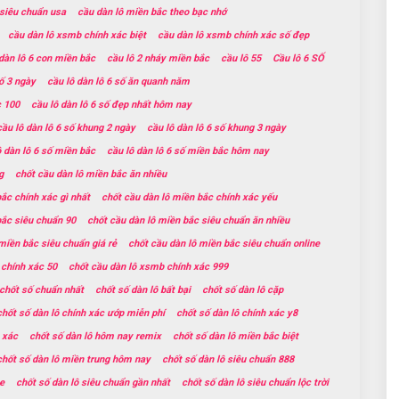
 siêu chuẩn usa
cầu dàn lô miền bắc theo bạc nhớ
cầu dàn lô xsmb chính xác biệt
cầu dàn lô xsmb chính xác số đẹp
dàn lô 6 con miền bắc
cầu lô 2 nháy miền bắc
cầu lô 55
Cầu lô 6 SỐ
số 3 ngày
cầu lô dàn lô 6 số ăn quanh năm
c 100
cầu lô dàn lô 6 số đẹp nhất hôm nay
cầu lô dàn lô 6 số khung 2 ngày
cầu lô dàn lô 6 số khung 3 ngày
ô dàn lô 6 số miền bắc
cầu lô dàn lô 6 số miền bắc hôm nay
g
chốt cầu dàn lô miền bắc ăn nhiều
ắc chính xác gì nhất
chốt cầu dàn lô miền bắc chính xác yếu
bắc siêu chuẩn 90
chốt cầu dàn lô miền bắc siêu chuẩn ăn nhiều
miền bắc siêu chuẩn giá rẻ
chốt cầu dàn lô miền bắc siêu chuẩn online
 chính xác 50
chốt cầu dàn lô xsmb chính xác 999
chốt số chuẩn nhất
chốt số dàn lô bất bại
chốt số dàn lô cặp
chốt số dàn lô chính xác ướp miễn phí
chốt số dàn lô chính xác y8
 xác
chốt số dàn lô hôm nay remix
chốt số dàn lô miền bắc biệt
chốt số dàn lô miền trung hôm nay
chốt số dàn lô siêu chuẩn 888
e
chốt số dàn lô siêu chuẩn gần nhất
chốt số dàn lô siêu chuẩn lộc trời