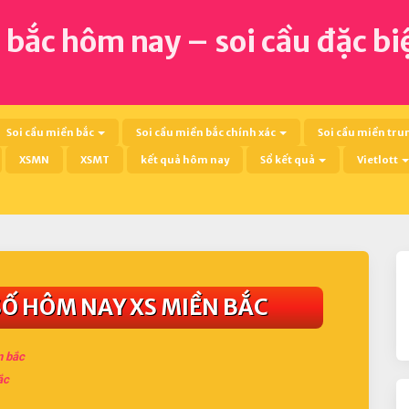
 bắc hôm nay – soi cầu đặc bi
Soi cầu miền bắc
Soi cầu miền bắc chính xác
Soi cầu miền tr
XSMN
XSMT
kết quả hôm nay
Sổ kết quả
Vietlott
SỐ HÔM NAY XS MIỀN BẮC
n bắc
ắc