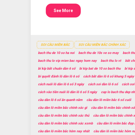
See More
SOI CẦU MIỀN BẮC
SOI CẦU MIỀN BẮC CHÍNH XÁC
bach thu de 10 so ha noi
bach thu de 10s ve so may
bach thu
bach thu lo vip mien bac ngay hom nay
bach thu lo vt
bắt ch
bí kíp bắt chuẩn dàn 6 số
bi kip bat de 10 so bach thu
bí kíp 
bí quyết đánh lô dàn lô 6 số
cách bắt dàn lô 6 số khung 5 ngày
cách nuôi lô dàn lô 6 số 3 ngày
cách soi dàn lô 6 số
cách soi
cách vào tiền nuôi lô dàn lô 6 số 5 ngày
cap lo bach thu dep n
cầu dàn lô 6 số ăn quanh năm
cầu dàn lô miền bắc 6 số cuối
cầu dàn lô miền bắc chính xác gì
cầu dàn lô miền bắc chính x
cầu dàn lô miền bắc chính xác thủ
cầu dàn lô miền bắc chính x
cầu dàn lô miền bắc chính xác xsmb
cầu dàn lô miền bắc đẹp
cầu dàn lô miền bắc hôm nay nhất
cầu dàn lô miền bắc hôm na