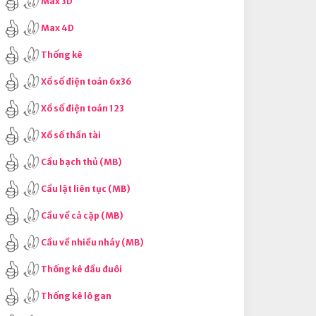
Max 3D
Max 4D
Thống kê
Xổ số điện toán 6x36
Xổ số điện toán 123
Xổ số thần tài
Cầu bạch thủ (MB)
Cầu lật liên tục (MB)
Cầu về cả cặp (MB)
Cầu về nhiều nháy (MB)
Thống kê đầu đuôi
Thống kê lô gan