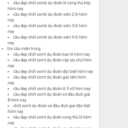
cầu đẹp chốt xsmb dự đoán lô song thủ kép
hôm nay
cầu đẹp chốt xsmb dự đoán xiên 2 lô hôm
nay
cầu đẹp chốt xsmb dự đoán xiên 3 lô hôm
nay
cầu đẹp chốt xsmb dự đoán xiên 4 lô hôm
nay
Soi cầu miền trung
cầu đẹp chốt xsmt dự đoán bao lô hôm nay
cầu đẹp chốt xsmt dự đoán cặp xíu chủ hôm
nay
cầu đẹp chốt xsmt dự đoán đặc biệt hôm nay
cầu đẹp chốt xsmt dự đoán giải tám hôm
nay
cầu đẹp chốt xsmt dự đoán lô 3 số hôm nay
cầu đẹp chốt xsmt dự đoán sớ đầu đuôi giải
8 hôm nay
chốt xsmt dự đoán sớ đầu đuôi giải đặc biệt
hôm nay
cầu đẹp chốt xsmt dự đoán song thủ lô hôm
nay