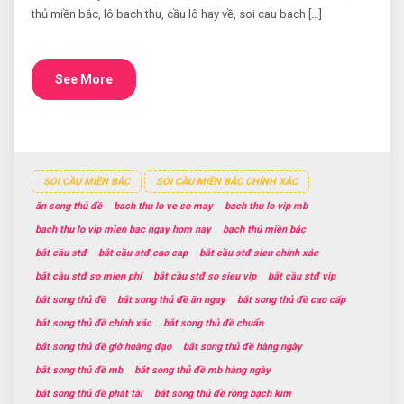
thủ miền bắc, lô bach thu, cầu lô hay về, soi cau bach […]
See More
SOI CẦU MIỀN BẮC
SOI CẦU MIỀN BẮC CHÍNH XÁC
ăn song thủ đề
bach thu lo ve so may
bach thu lo vip mb
bach thu lo vip mien bac ngay hom nay
bạch thủ miền bắc
bắt cầu stđ
bắt cầu stđ cao cap
bắt cầu stđ sieu chính xác
bắt cầu stđ so mien phí
bắt cầu stđ so sieu vip
bắt cầu stđ vip
bắt song thủ đề
bắt song thủ đề ăn ngay
bắt song thủ đề cao cấp
bắt song thủ đề chính xác
bắt song thủ đề chuẩn
bắt song thủ đề giờ hoàng đạo
bắt song thủ đề hàng ngày
bắt song thủ đề mb
bắt song thủ đề mb hàng ngày
bắt song thủ đề phát tài
bắt song thủ đề rồng bạch kim