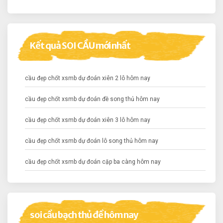
Kết quả SOI CẦU mới nhất
cầu đẹp chốt xsmb dự đoán xiên 2 lô hôm nay
cầu đẹp chốt xsmb dự đoán đề song thủ hôm nay
cầu đẹp chốt xsmb dự đoán xiên 3 lô hôm nay
cầu đẹp chốt xsmb dự đoán lô song thủ hôm nay
cầu đẹp chốt xsmb dự đoán cặp ba càng hôm nay
soi cầu bạch thủ đề hôm nay