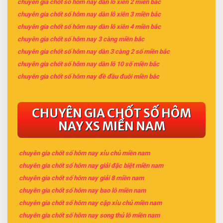
chuyên gia chốt số hôm nay dàn lô xiên 2 miền bắc
chuyên gia chốt số hôm nay dàn lô xiên 3 miền bắc
chuyên gia chốt số hôm nay dàn lô xiên 4 miền bắc
chuyên gia chốt số hôm nay 3 càng miền bắc
chuyên gia chốt số hôm nay dàn 3 càng 2 số miền bắc
chuyên gia chốt số hôm nay dàn lô 10 số miền bắc
chuyên gia chốt số hôm nay đề đầu đuôi miền bắc
CHUYÊN GIA CHỐT SỐ HÔM
NAY XS MIỀN NAM
chuyên gia chốt số hôm nay xỉu chủ miền nam
chuyên gia chốt số hôm nay giải đặc biệt miền nam
chuyên gia chốt số hôm nay giải 8 miền nam
chuyên gia chốt số hôm nay bao lô miền nam
chuyên gia chốt số hôm nay cặp xỉu chủ miền nam
chuyên gia chốt số hôm nay song thủ lô miền nam