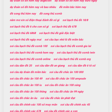
dự đoán số đề hôm nay dogecoin
dự đoán số đề hôm nay euro ngày
dự đoán số đề hôm nay về bao nhiêu
đề miền bắc hôm nay
đề song thủ hôm nay
đề song thủ xsmb
nằm mơ xin số điện thoại đánh đề số gì
soi bạch thủ đề 18/8
soi bạch thủ đề 6 cho con số gì
soi bạch thủ đề 678
soi bạch thủ đề 6868
soi bạch thủ đề giải đặc biệt
soi bạch thủ đề ngày mai
soi cầu bạc nhớ lô đề miền bắc
soi cầu bạch thủ đề xsmb 100
soi cầu bạch thủ đề xsmb gia lai
soi cầu bạch thủ đề xsmb hom nay
soi cầu bạch thủ đề xsmb iwin
soi cầu bạch thủ đề xsmb online
soi cầu bạch thủ đề xsmb org
soi cầu dàn đề 20
soi cầu dàn đề an giang
soi cầu dàn đề ê tô số
soi cầu dự đoán đề miền bắc
soi cầu đề chắc ăn 100 000
soi cầu đề chắc ăn 100 49
soi cầu đề chắc ăn 100 ampoule
soi cầu đề chắc ăn 100 iu
soi cầu đề chắc ăn 100 sáng
soi cầu đề chắc ăn 100 thông
soi cầu đề chắc ăn 99 ngày
soi cầu đề chắc ăn âu
soi cầu đề chắc ăn phát đạt
soi cầu đề chính xác 100 số may mắn
soi cầu đề chính xác 45
soi cầu đề chính xác 678
soi cầu đề chính xác e con