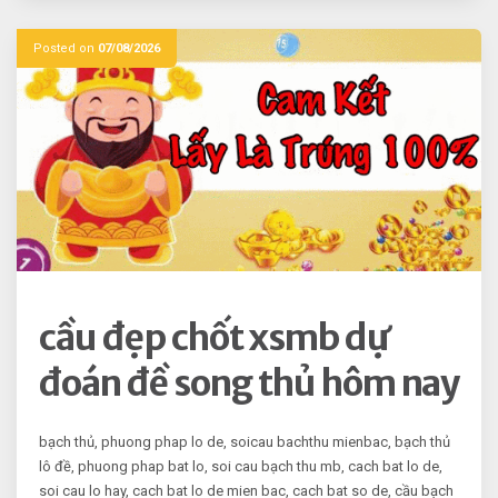
Posted on
07/08/2026
cầu đẹp chốt xsmb dự
đoán đề song thủ hôm nay
bạch thủ, phuong phap lo de, soicau bachthu mienbac, bạch thủ
lô đề, phuong phap bat lo, soi cau bạch thu mb, cach bat lo de,
soi cau lo hay, cach bat lo de mien bac, cach bat so de, cầu bạch