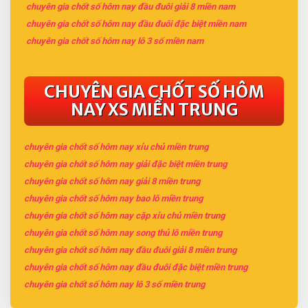
chuyên gia chốt số hôm nay đầu đuôi giải 8 miền nam
chuyên gia chốt số hôm nay đầu đuôi đặc biệt miền nam
chuyên gia chốt số hôm nay lô 3 số miền nam
CHUYÊN GIA CHỐT SỐ HÔM
NAY XS MIỀN TRUNG
chuyên gia chốt số hôm nay xỉu chủ miền trung
chuyên gia chốt số hôm nay giải đặc biệt miền trung
chuyên gia chốt số hôm nay giải 8 miền trung
chuyên gia chốt số hôm nay bao lô miền trung
chuyên gia chốt số hôm nay cặp xỉu chủ miền trung
chuyên gia chốt số hôm nay song thủ lô miền trung
chuyên gia chốt số hôm nay đầu đuôi giải 8 miền trung
chuyên gia chốt số hôm nay đầu đuôi đặc biệt miền trung
chuyên gia chốt số hôm nay lô 3 số miền trung