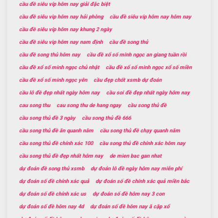
cầu đề siêu víp hôm nay giải đặc biệt
cầu đề siêu vip hôm nay hải phòng
cầu đề siêu víp hôm nay hôm nay
cầu đề siêu víp hôm nay khung 2 ngày
cầu đề siêu vip hôm nay nam định
cầu đề song thủ
cầu đề song thủ hôm nay
cầu đề xổ số minh ngọc an giang tuần rồi
cầu đề xổ số minh ngọc chủ nhật
cầu đề xổ số minh ngọc xổ số miền
cầu đề xổ số minh ngọc yên
cầu đẹp chốt xsmb dự đoán
cầu lô đề đẹp nhất ngày hôm nay
cầu soi đề đẹp nhất ngày hôm nay
cau song thu
cau song thu de hang ngay
cầu song thủ đề
cầu song thủ đề 3 ngày
cầu song thủ đề 666
cầu song thủ đề ăn quanh năm
cầu song thủ đề chạy quanh năm
cầu song thủ đề chính xác 100
cầu song thủ đề chính xác hôm nay
cầu song thủ đề đẹp nhất hôm nay
de mien bac gan nhat
dự đoán đề song thủ xsmb
dự đoán lô đề ngày hôm nay miễn phí
dự đoán số đề chính xác quả
dự đoán số đề chính xác quả miền bắc
dự đoán số đề chính xác us
dự đoán số đề hôm nay 3 con
dự đoán số đề hôm nay 4d
dự đoán số đề hôm nay ă cặp xổ