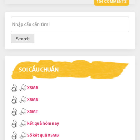
154 COMMENTS
Search
SOI CẦU CHUẨN
XSMB
XSMN
XSMT
kết quả hôm nay
Sổ kết quả XSMB