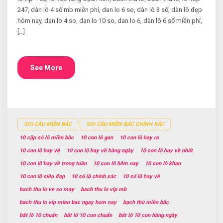
247, dàn lô 4 số mb miễn phí, dan lo 6 so, dàn lô 3 số, dàn lô đẹp
hôm nay, dan lo 4 so, dan lo 10 so, dan lo 6, dàn lô 6 số miền phí,
[…]
See More
SOI CẦU MIỀN BẮC
SOI CẦU MIỀN BẮC CHÍNH XÁC
10 cặp số lô miền bắc
10 con lô gan
10 con lô hay ra
10 con lô hay về
10 con lô hay về hàng ngày
10 con lô hay về nhất
10 con lô hay về trong tuần
10 con lô hôm nay
10 con lô khan
10 con lô siêu đẹp
10 số lô chính xác
10 số lô hay về
bach thu lo ve so may
bach thu lo vip mb
bach thu lo vip mien bac ngay hom nay
bạch thủ miền bắc
bắt lô 10 chuẩn
bắt lô 10 con chuẩn
bắt lô 10 con hàng ngày