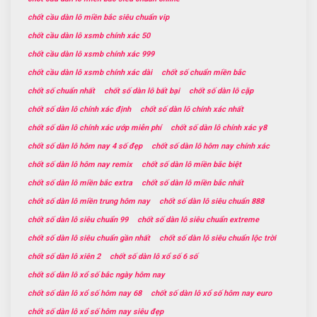
chốt cầu dàn lô miền bắc siêu chuẩn vip
chốt cầu dàn lô xsmb chính xác 50
chốt cầu dàn lô xsmb chính xác 999
chốt cầu dàn lô xsmb chính xác dài
chốt số chuẩn miền bắc
chốt số chuẩn nhất
chốt số dàn lô bất bại
chốt số dàn lô cặp
chốt số dàn lô chính xác định
chốt số dàn lô chính xác nhất
chốt số dàn lô chính xác ướp miễn phí
chốt số dàn lô chính xác y8
chốt số dàn lô hôm nay 4 số đẹp
chốt số dàn lô hôm nay chính xác
chốt số dàn lô hôm nay remix
chốt số dàn lô miền bắc biệt
chốt số dàn lô miền bắc extra
chốt số dàn lô miền bắc nhất
chốt số dàn lô miền trung hôm nay
chốt số dàn lô siêu chuẩn 888
chốt số dàn lô siêu chuẩn 99
chốt số dàn lô siêu chuẩn extreme
chốt số dàn lô siêu chuẩn gần nhất
chốt số dàn lô siêu chuẩn lộc trời
chốt số dàn lô xiên 2
chốt số dàn lô xổ số 6 số
chốt số dàn lô xổ số bắc ngày hôm nay
chốt số dàn lô xổ số hôm nay 68
chốt số dàn lô xổ số hôm nay euro
chốt số dàn lô xổ số hôm nay siêu đẹp