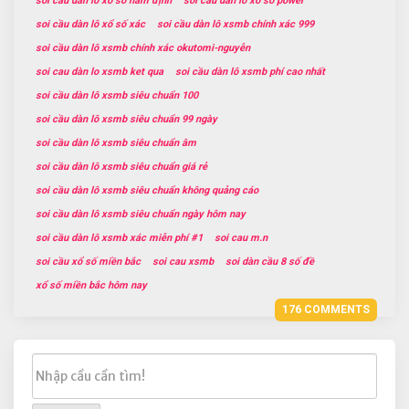
soi cầu dàn lô xổ số nam định
soi cầu dàn lô xổ số power
soi cầu dàn lô xổ số xác
soi cầu dàn lô xsmb chính xác 999
soi cầu dàn lô xsmb chính xác okutomi-nguyễn
soi cau dàn lo xsmb ket qua
soi cầu dàn lô xsmb phí cao nhất
soi cầu dàn lô xsmb siêu chuẩn 100
soi cầu dàn lô xsmb siêu chuẩn 99 ngày
soi cầu dàn lô xsmb siêu chuẩn âm
soi cầu dàn lô xsmb siêu chuẩn giá rẻ
soi cầu dàn lô xsmb siêu chuẩn không quảng cáo
soi cầu dàn lô xsmb siêu chuẩn ngày hôm nay
soi cầu dàn lô xsmb xác miễn phí #1
soi cau m.n
soi cầu xổ số miền bắc
soi cau xsmb
soi dàn cầu 8 số đề
xổ số miền bắc hôm nay
176 COMMENTS