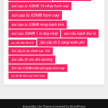
soi cau lo XSMB 16 nhay hom nay
soi cau lo XSMB hom nay
soi cau lo XSMB rong bach kim
soi cau XSMB 1 lo duy nhat
soi cầu bạch thủ lô
Soi cầu lô 3 càng miễn phí
soi cầu dàn đề ê tô
Soi cầu lô de chính xác 100
soi cầu lô mn âm dương
Soi cầu XSMB miễn phí ngày hôm nay
xin số đề hôm nay miền nam
Aquarella Lite Theme
powered by
WordPress