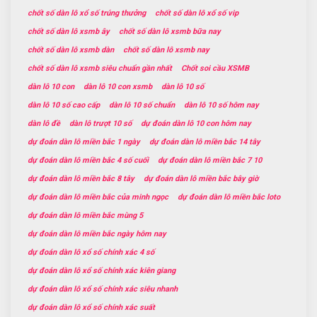
chốt số dàn lô xổ số trúng thưởng
chốt số dàn lô xổ số vip
chốt số dàn lô xsmb ây
chốt số dàn lô xsmb bữa nay
chốt số dàn lô xsmb dàn
chốt số dàn lô xsmb nay
chốt số dàn lô xsmb siêu chuẩn gần nhất
Chốt soi cầu XSMB
dàn lô 10 con
dàn lô 10 con xsmb
dàn lô 10 số
dàn lô 10 số cao cấp
dàn lô 10 số chuẩn
dàn lô 10 số hôm nay
dàn lô đề
dàn lô trượt 10 số
dự đoán dàn lô 10 con hôm nay
dự đoán dàn lô miền bắc 1 ngày
dự đoán dàn lô miền bắc 14 tây
dự đoán dàn lô miền bắc 4 số cuối
dự đoán dàn lô miền bắc 7 10
dự đoán dàn lô miền bắc 8 tây
dự đoán dàn lô miền bắc bây giờ
dự đoán dàn lô miền bắc của minh ngọc
dự đoán dàn lô miền bắc loto
dự đoán dàn lô miền bắc mùng 5
dự đoán dàn lô miền bắc ngày hôm nay
dự đoán dàn lô xổ số chính xác 4 số
dự đoán dàn lô xổ số chính xác kiên giang
dự đoán dàn lô xổ số chính xác siêu nhanh
dự đoán dàn lô xổ số chính xác suất