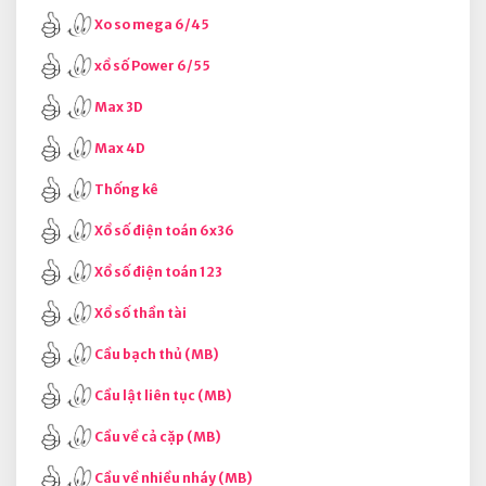
Xo so mega 6/45
xổ số Power 6/55
Max 3D
Max 4D
Thống kê
Xổ số điện toán 6x36
Xổ số điện toán 123
Xổ số thần tài
Cầu bạch thủ (MB)
Cầu lật liên tục (MB)
Cầu về cả cặp (MB)
Cầu về nhiều nháy (MB)