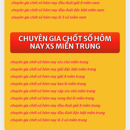
chuyên gia chốt số hôm nay đầu đuôi giải 8 miền nam
chuyên gia chốt số hôm nay đầu đuôi đặc biệt miền nam
chuyên gia chốt số hôm nay lô 3 số miền nam
CHUYÊN GIA CHỐT SỐ HÔM
NAY XS MIỀN TRUNG
chuyên gia chốt số hôm nay xỉu chủ miền trung
chuyên gia chốt số hôm nay giải đặc biệt miền trung
chuyên gia chốt số hôm nay giải 8 miền trung
chuyên gia chốt số hôm nay bao lô miền trung
chuyên gia chốt số hôm nay cặp xỉu chủ miền trung
chuyên gia chốt số hôm nay song thủ lô miền trung
chuyên gia chốt số hôm nay đầu đuôi giải 8 miền trung
chuyên gia chốt số hôm nay đầu đuôi đặc biệt miền trung
chuyên gia chốt số hôm nay lô 3 số miền trung