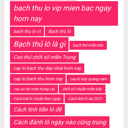
bach thu lo vip mien bac ngay
hom nay
bach thu lo vt
Bạch thủ lô
Bạch thủ lô là gì
bạch thủ miền bắc
Cao thủ chốt số miền Trung
cap lo bach thu dep nhat hom nay
cap lo bach thu hom nay
cau lo kep quang nam
cau so de mien trung víp
chốt số chuẩn miền bắc
Cách bắt lô chuẩn theo ngày
Cách tính lô de 2021
Cách tính tiền lô đề
Cách đánh lô ngày nào cũng trúng