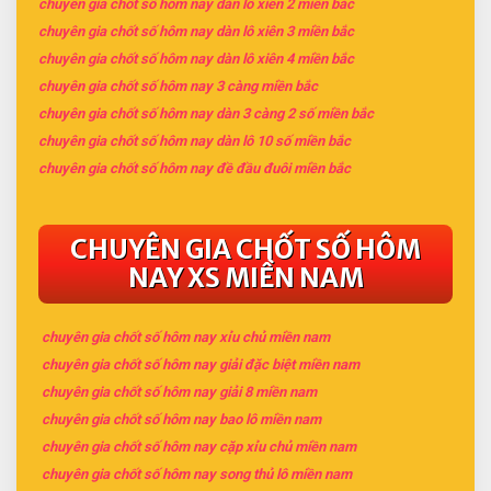
chuyên gia chốt số hôm nay dàn lô xiên 2 miền bắc
chuyên gia chốt số hôm nay dàn lô xiên 3 miền bắc
chuyên gia chốt số hôm nay dàn lô xiên 4 miền bắc
chuyên gia chốt số hôm nay 3 càng miền bắc
chuyên gia chốt số hôm nay dàn 3 càng 2 số miền bắc
chuyên gia chốt số hôm nay dàn lô 10 số miền bắc
chuyên gia chốt số hôm nay đề đầu đuôi miền bắc
CHUYÊN GIA CHỐT SỐ HÔM
NAY XS MIỀN NAM
chuyên gia chốt số hôm nay xỉu chủ miền nam
chuyên gia chốt số hôm nay giải đặc biệt miền nam
chuyên gia chốt số hôm nay giải 8 miền nam
chuyên gia chốt số hôm nay bao lô miền nam
chuyên gia chốt số hôm nay cặp xỉu chủ miền nam
chuyên gia chốt số hôm nay song thủ lô miền nam