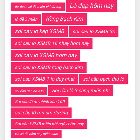
Lô đẹp hôm nay
dự đoán số đề miễn phí dương
Rồng Bạch Kim
lô đề 3 miền
soi cau lo kep XSMB
soi cau lo XSMB 3s
soi cau lo XSMB 16 nhay hom nay
soi cau lo XSMB hom nay
soi cau lo XSMB rong bach kim
soi cau XSMB 1 lo duy nhat
soi cầu bạch thủ lô
Soi cầu lô 3 càng miễn phí
soi cầu dàn đề ê tô
Soi cầu lô de chính xác 100
soi cầu lô mn âm dương
Soi cầu XSMB miễn phí ngày hôm nay
xin số đề hôm nay miền nam