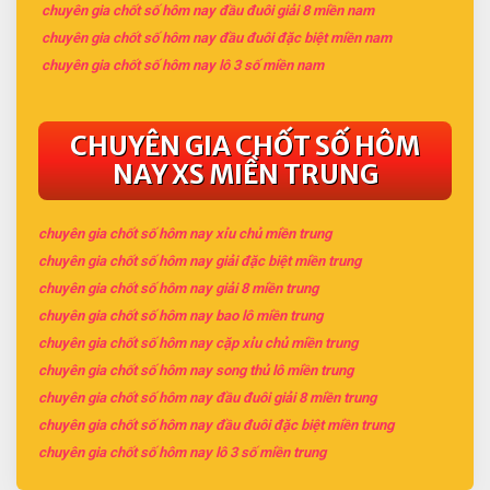
chuyên gia chốt số hôm nay đầu đuôi giải 8 miền nam
chuyên gia chốt số hôm nay đầu đuôi đặc biệt miền nam
chuyên gia chốt số hôm nay lô 3 số miền nam
CHUYÊN GIA CHỐT SỐ HÔM
NAY XS MIỀN TRUNG
chuyên gia chốt số hôm nay xỉu chủ miền trung
chuyên gia chốt số hôm nay giải đặc biệt miền trung
chuyên gia chốt số hôm nay giải 8 miền trung
chuyên gia chốt số hôm nay bao lô miền trung
chuyên gia chốt số hôm nay cặp xỉu chủ miền trung
chuyên gia chốt số hôm nay song thủ lô miền trung
chuyên gia chốt số hôm nay đầu đuôi giải 8 miền trung
chuyên gia chốt số hôm nay đầu đuôi đặc biệt miền trung
chuyên gia chốt số hôm nay lô 3 số miền trung