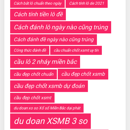
Cách bắt lô chuẩn theo ngày
Cách tính lô de 2021
Cách tính tiền lô đề
Cách đánh lô ngày nào cũng trúng
Cách đánh đề ngày nào cũng trúng
Công thức đánh đề
cầu chuẩn chốt xsmt uy tín
cầu lô 2 nháy miền bắc
cầu đẹp chốt xsmb
cầu đẹp chốt chuẩn
cầu đẹp chốt xsmb dự đoán
cầu đẹp chốt xsmt
du doan xo so Xổ số Miền Bắc dại phát
du doan XSMB 3 so