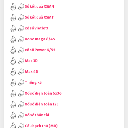
Sổ kết quả XSMN
Sổ kết quả XSMT
xổ số vietlott
Xo so mega 6/45
xổ số Power 6/55
Max 3D
Max 4D
Thống kê
Xổ số điện toán 6x36
Xổ số điện toán 123
Xổ số thần tài
Cầu bạch thủ (MB)