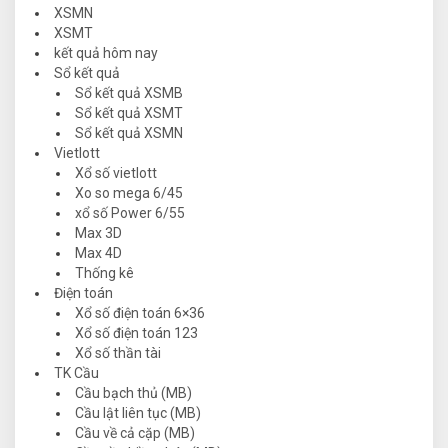
XSMN
XSMT
kết quả hôm nay
Sổ kết quả
Sổ kết quả XSMB
Sổ kết quả XSMT
Sổ kết quả XSMN
Vietlott
Xổ số vietlott
Xo so mega 6/45
xổ số Power 6/55
Max 3D
Max 4D
Thống kê
Điện toán
Xổ số điện toán 6×36
Xổ số điện toán 123
Xổ số thần tài
TK Cầu
Cầu bạch thủ (MB)
Cầu lật liên tục (MB)
Cầu về cả cặp (MB)