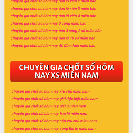
chuyên gia chốt số hôm nay dàn lô xiên 2 miền bắc
chuyên gia chốt số hôm nay dàn lô xiên 3 miền bắc
chuyên gia chốt số hôm nay dàn lô xiên 4 miền bắc
chuyên gia chốt số hôm nay 3 càng miền bắc
chuyên gia chốt số hôm nay dàn 3 càng 2 số miền bắc
chuyên gia chốt số hôm nay dàn lô 10 số miền bắc
chuyên gia chốt số hôm nay đề đầu đuôi miền bắc
CHUYÊN GIA CHỐT SỐ HÔM
NAY XS MIỀN NAM
chuyên gia chốt số hôm nay xỉu chủ miền nam
chuyên gia chốt số hôm nay giải đặc biệt miền nam
chuyên gia chốt số hôm nay giải 8 miền nam
chuyên gia chốt số hôm nay bao lô miền nam
chuyên gia chốt số hôm nay cặp xỉu chủ miền nam
chuyên gia chốt số hôm nay song thủ lô miền nam