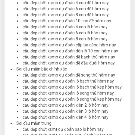
cầu đẹp chốt xsmb dự đoán 4 con đề hôm nay
cầu đẹp chốt xsmb dự đoán 6 con đề hôm nay
cầu đẹp chốt xsmb dự đoán 8 con đề hôm nay
cầu đẹp chốt xsmb dự đoán 10 con đề hôm nay
cầu đẹp chốt xsmb dự đoán 4 con lô hôm nay
cầu đẹp chốt xsmb dự đoán 6 con lô hôm nay
cầu đẹp chốt xsmb dự đoán 8 con lô hôm nay
cầu đẹp chốt xsmb dự đoán cặp ba càng hôm nay
cầu đẹp chốt xsmb dự đoán dàn lô 10 con hôm nay
cầu đẹp chốt xsmb dự đoán đề bạch thủ hôm nay
cầu đẹp chốt xsmb dự đoán đề đầu đuôi hôm nay
Soi cầu miền bắc chính xác
cầu đẹp chốt xsmb dự đoán đề song thủ hôm nay
cầu đẹp chốt xsmb dự đoán lô bạch thủ hôm nay
cầu đẹp chốt xsmb dự đoán lô bạch thủ kép hôm nay
cầu đẹp chốt xsmb dự đoán lô song thủ hôm nay
cầu đẹp chốt xsmb dự đoán lô song thủ kép hôm nay
cầu đẹp chốt xsmb dự đoán xiên 2 lô hôm nay
cầu đẹp chốt xsmb dự đoán xiên 3 lô hôm nay
cầu đẹp chốt xsmb dự đoán xiên 4 lô hôm nay
Soi cầu miền trung
cầu đẹp chốt xsmt dự đoán bao lô hôm nay