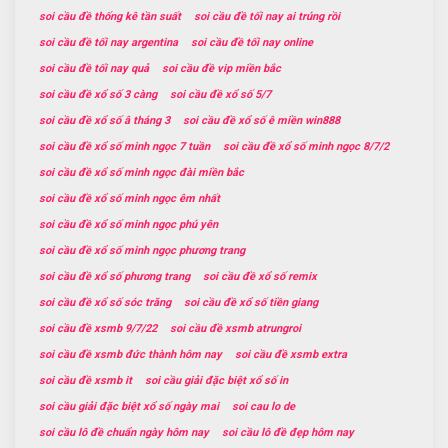
soi cầu đề thống kê tần suất
soi cầu đề tối nay ai trúng rồi
soi cầu đề tối nay argentina
soi cầu đề tối nay online
soi cầu đề tối nay quả
soi cầu đề vip miền bắc
soi cầu đề xổ số 3 càng
soi cầu đề xổ số 5/7
soi cầu đề xổ số â tháng 3
soi cầu đề xổ số ê miền win888
soi cầu đề xổ số minh ngọc 7 tuần
soi cầu đề xổ số minh ngọc 8/7/2
soi cầu đề xổ số minh ngọc đài miền bắc
soi cầu đề xổ số minh ngọc êm nhất
soi cầu đề xổ số minh ngọc phú yên
soi cầu đề xổ số minh ngọc phương trang
soi cầu đề xổ số phương trang
soi cầu đề xổ số remix
soi cầu đề xổ số sóc trăng
soi cầu đề xổ số tiền giang
soi cầu đề xsmb 9/7/22
soi cầu đề xsmb atrungroi
soi cầu đề xsmb đức thành hôm nay
soi cầu đề xsmb extra
soi cầu đề xsmb it
soi cầu giải đặc biệt xổ số in
soi cầu giải đặc biệt xổ số ngày mai
soi cau lo de
soi cầu lô đề chuẩn ngày hôm nay
soi cầu lô đề đẹp hôm nay