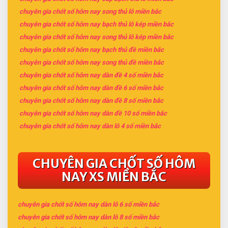
chuyên gia chốt số hôm nay song thủ lô miền bắc
chuyên gia chốt số hôm nay bạch thủ lô kép miền bắc
chuyên gia chốt số hôm nay song thủ lô kép miền bắc
chuyên gia chốt số hôm nay bạch thủ đề miền bắc
chuyên gia chốt số hôm nay song thủ đề miền bắc
chuyên gia chốt số hôm nay dàn đề 4 số miền bắc
chuyên gia chốt số hôm nay dàn đề 6 số miền bắc
chuyên gia chốt số hôm nay dàn đề 8 số miền bắc
chuyên gia chốt số hôm nay dàn đề 10 số miền bắc
chuyên gia chốt số hôm nay dàn lô 4 số miền bắc
CHUYÊN GIA CHỐT SỐ HÔM
NAY XS MIỀN BẮC
chuyên gia chốt số hôm nay dàn lô 6 số miền bắc
chuyên gia chốt số hôm nay dàn lô 8 số miền bắc