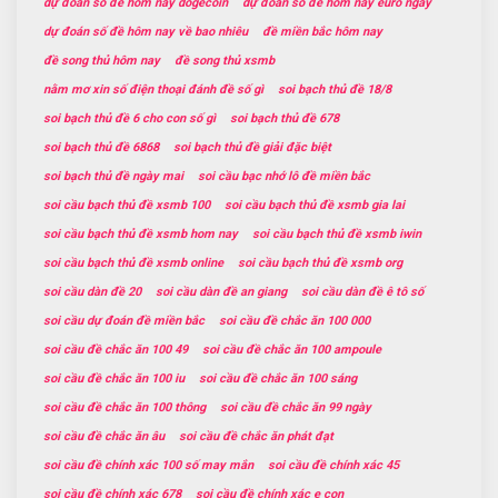
dự đoán số đề hôm nay dogecoin
dự đoán số đề hôm nay euro ngày
dự đoán số đề hôm nay về bao nhiêu
đề miền bắc hôm nay
đề song thủ hôm nay
đề song thủ xsmb
nằm mơ xin số điện thoại đánh đề số gì
soi bạch thủ đề 18/8
soi bạch thủ đề 6 cho con số gì
soi bạch thủ đề 678
soi bạch thủ đề 6868
soi bạch thủ đề giải đặc biệt
soi bạch thủ đề ngày mai
soi cầu bạc nhớ lô đề miền bắc
soi cầu bạch thủ đề xsmb 100
soi cầu bạch thủ đề xsmb gia lai
soi cầu bạch thủ đề xsmb hom nay
soi cầu bạch thủ đề xsmb iwin
soi cầu bạch thủ đề xsmb online
soi cầu bạch thủ đề xsmb org
soi cầu dàn đề 20
soi cầu dàn đề an giang
soi cầu dàn đề ê tô số
soi cầu dự đoán đề miền bắc
soi cầu đề chắc ăn 100 000
soi cầu đề chắc ăn 100 49
soi cầu đề chắc ăn 100 ampoule
soi cầu đề chắc ăn 100 iu
soi cầu đề chắc ăn 100 sáng
soi cầu đề chắc ăn 100 thông
soi cầu đề chắc ăn 99 ngày
soi cầu đề chắc ăn âu
soi cầu đề chắc ăn phát đạt
soi cầu đề chính xác 100 số may mắn
soi cầu đề chính xác 45
soi cầu đề chính xác 678
soi cầu đề chính xác e con