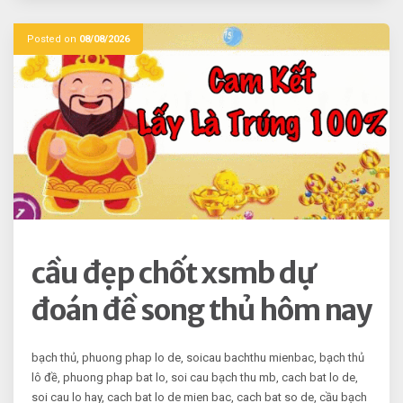
Posted on
08/08/2026
cầu đẹp chốt xsmb dự
đoán đề song thủ hôm nay
bạch thủ, phuong phap lo de, soicau bachthu mienbac, bạch thủ
lô đề, phuong phap bat lo, soi cau bạch thu mb, cach bat lo de,
soi cau lo hay, cach bat lo de mien bac, cach bat so de, cầu bạch