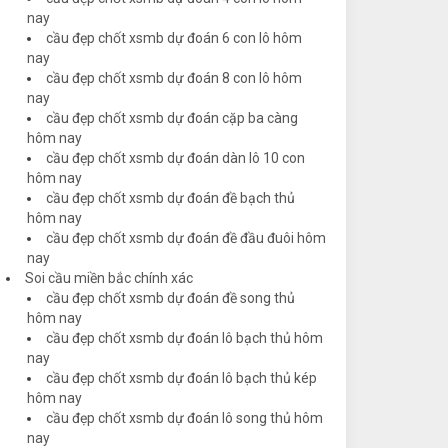
nay
cầu đẹp chốt xsmb dự đoán 6 con lô hôm
nay
cầu đẹp chốt xsmb dự đoán 8 con lô hôm
nay
cầu đẹp chốt xsmb dự đoán cặp ba càng
hôm nay
cầu đẹp chốt xsmb dự đoán dàn lô 10 con
hôm nay
cầu đẹp chốt xsmb dự đoán đề bạch thủ
hôm nay
cầu đẹp chốt xsmb dự đoán đề đầu đuôi hôm
nay
Soi cầu miền bắc chính xác
cầu đẹp chốt xsmb dự đoán đề song thủ
hôm nay
cầu đẹp chốt xsmb dự đoán lô bạch thủ hôm
nay
cầu đẹp chốt xsmb dự đoán lô bạch thủ kép
hôm nay
cầu đẹp chốt xsmb dự đoán lô song thủ hôm
nay