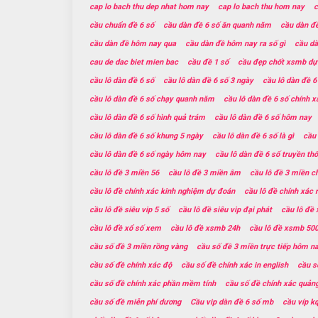
cap lo bach thu dep nhat hom nay
cap lo bach thu hom nay
c
cầu chuẩn đề 6 số
cầu dàn đề 6 số ăn quanh năm
cầu dàn đ
cầu dàn đề hôm nay qua
cầu dàn đề hôm nay ra số gì
cầu dà
cau de dac biet mien bac
cầu đề 1 số
cầu đẹp chốt xsmb dự
cầu lô dàn đề 6 số
cầu lô dàn đề 6 số 3 ngày
cầu lô dàn đề 6
cầu lô dàn đề 6 số chạy quanh năm
cầu lô dàn đề 6 số chính x
cầu lô dàn đề 6 số hình quả trám
cầu lô dàn đề 6 số hôm nay
cầu lô dàn đề 6 số khung 5 ngày
cầu lô dàn đề 6 số là gì
cầu 
cầu lô dàn đề 6 số ngày hôm nay
cầu lô dàn đề 6 số truyền th
cầu lô đề 3 miền 56
cầu lô đề 3 miền âm
cầu lô đề 3 miền c
cầu lô đề chính xác kinh nghiệm dự đoán
cầu lô đề chính xác 
cầu lô đề siêu vip 5 số
cầu lô đề siêu vip đại phát
cầu lô đề 
cầu lô đề xổ số xem
cầu lô đề xsmb 24h
cầu lô đề xsmb 50
cầu số đề 3 miền rồng vàng
cầu số đề 3 miền trực tiếp hôm n
cầu số đề chính xác độ
cầu số đề chính xác in english
cầu s
cầu số đề chính xác phần mềm tính
cầu số đề chính xác quảng
cầu số đề miễn phí dương
Cầu vip dàn đề 6 số mb
cầu víp k