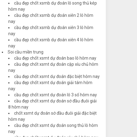
cầu đẹp chốt xsmb dự đoán lô song thủ kép
hôm nay
cầu đẹp chốt xsmb dự đoán xiên 2 lô hôm
nay
cầu đẹp chốt xsmb dự đoán xiên 3 lô hôm
nay
cầu đẹp chốt xsmb dự đoán xiên 4 lô hôm
nay
Soi cầu miền trung
cầu đẹp chốt xsmt dự đoán bao lô hôm nay
cầu đẹp chốt xsmt dự đoán cặp xíu chủ hôm
nay
cầu đẹp chốt xsmt dự đoán đặc biệt hôm nay
cầu đẹp chốt xsmt dự đoán giải tám hôm
nay
cầu đẹp chốt xsmt dự đoán lô 3 số hôm nay
cầu đẹp chốt xsmt dự đoán sớ đầu đuôi giải
8 hôm nay
chốt xsmt dự đoán sớ đầu đuôi giải đặc biệt
hôm nay
cầu đẹp chốt xsmt dự đoán song thủ lô hôm
nay