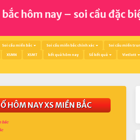
 bắc hôm nay – soi cầu đặc bi
Soi cầu miền bắc
Soi cầu miền bắc chính xác
Soi cầu miền tr
XSMN
XSMT
kết quả hôm nay
Sổ kết quả
Vietlott
SỐ HÔM NAY XS MIỀN BẮC
n bắc
ắc