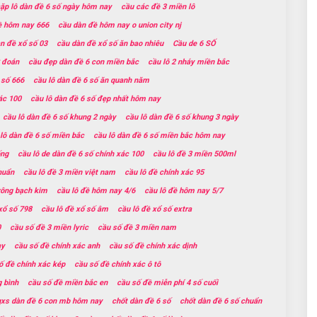
ặp lô dàn đề 6 số ngày hôm nay
cầu các đề 3 miền lô
ề hôm nay 666
cầu dàn đề hôm nay o union city nj
n đề xổ số 03
cầu dàn đề xổ số ăn bao nhiêu
Cầu de 6 SỐ
 đoán
cầu đẹp dàn đề 6 con miền bắc
cầu lô 2 nháy miền bắc
 số 666
cầu lô dàn đề 6 số ăn quanh năm
ác 100
cầu lô dàn đề 6 số đẹp nhất hôm nay
cầu lô dàn đề 6 số khung 2 ngày
cầu lô dàn đề 6 số khung 3 ngày
lô dàn đề 6 số miền bắc
cầu lô dàn đề 6 số miền bắc hôm nay
ống
cầu lô de dàn đề 6 số chính xác 100
cầu lô đề 3 miền 500ml
huẩn
cầu lô đề 3 miền việt nam
cầu lô đề chính xác 95
rông bạch kim
cầu lô đề hôm nay 4/6
cầu lô đề hôm nay 5/7
xổ số 798
cầu lô đề xổ số âm
cầu lô đề xổ số extra
0
cầu số đề 3 miền lyric
cầu số đề 3 miền nam
ay
cầu số đề chính xác anh
cầu số đề chính xác dịnh
ố đề chính xác kép
cầu số đề chính xác ô tô
 bình
cầu số đề miền bắc en
cầu số đề miễn phí 4 số cuối
qxs dàn đề 6 con mb hôm nay
chốt dàn đề 6 số
chốt dàn đề 6 số chuẩn