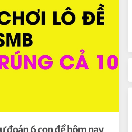
ự đoán 6 con đề hôm nay