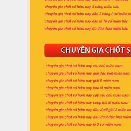
chuyên gia chốt số hôm nay 3 càng miền bắc
chuyên gia chốt số hôm nay dàn 3 càng 2 số miền b
chuyên gia chốt số hôm nay dàn lô 10 số miền bắc
chuyên gia chốt số hôm nay đề đầu đuôi miền bắc
CHUYÊN GIA CHỐT 
chuyên gia chốt số hôm nay xỉu chủ miền nam
chuyên gia chốt số hôm nay giải đặc biệt miền nam
chuyên gia chốt số hôm nay giải 8 miền nam
chuyên gia chốt số hôm nay bao lô miền nam
chuyên gia chốt số hôm nay cặp xỉu chủ miền nam
chuyên gia chốt số hôm nay song thủ lô miền nam
chuyên gia chốt số hôm nay đầu đuôi giải 8 miền n
chuyên gia chốt số hôm nay đầu đuôi đặc biệt miề
chuyên gia chốt số hôm nay lô 3 số miền nam