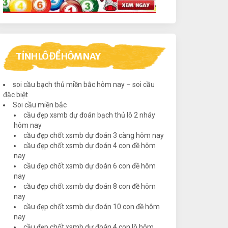
TÍNH LÔ ĐỀ HÔM NAY
soi cầu bạch thủ miền bắc hôm nay – soi cầu
đặc biệt
Soi cầu miền bắc
cầu đẹp xsmb dự đoán bạch thủ lô 2 nháy
hôm nay
cầu đẹp chốt xsmb dự đoán 3 càng hôm nay
cầu đẹp chốt xsmb dự đoán 4 con đề hôm
nay
cầu đẹp chốt xsmb dự đoán 6 con đề hôm
nay
cầu đẹp chốt xsmb dự đoán 8 con đề hôm
nay
cầu đẹp chốt xsmb dự đoán 10 con đề hôm
nay
cầu đẹp chốt xsmb dự đoán 4 con lô hôm