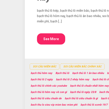
bạch thủ lô kép, bạch thủ lô miền bắc, bạch thủ lô n
bạch thủ lô hôm nay, bạch thủ lô ăn bao nhiêu, soi 
miễn phí, bạch […]
See More
SOI CẦU MIỀN BẮC
SOI CẦU MIỀN BẮC CHÍNH XÁC
bạch thủ hôm nay
Bạch thủ lô
bạch thủ lô 1 ăn bao nhiêu
b
bạch thủ lô 2 ngày
bạch thủ lô 2 nháy hôm nay
bạch thủ lô c
bạch thủ lô chính xác youtube
bạch thủ lô chuẩn nhất hôm nay
bạch thủ lô hôm nay về con gì
bạch thủ lô ngày 23/8
bach thu
bạch thủ lô siêu chuẩn de
bạch thủ lô siêu chuẩn là gì
bạch t
bach thu lo sieu vip mien bac mien phi
bạch thủ lô xsmb 19/7