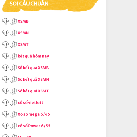
SOI CẦU CHUẨN
XSMB
XSMN
XSMT
kết quả hôm nay
Sổ kết quả XSMB
Sổ kết quả XSMN
Sổ kết quả XSMT
xổ số vietlott
Xo so mega 6/45
xổ số Power 6/55