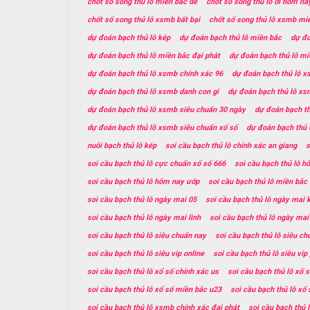
chốt số song thủ lô miền bắc de
chốt số song thủ lô ơi hôm na
chốt số song thủ lô xsmb bất bại
chốt số song thủ lô xsmb miễ
dự đoán bạch thủ lô kép
dự đoán bạch thủ lô miền bắc
dự đo
dự đoán bạch thủ lô miền bắc đại phát
dự đoán bạch thủ lô m
dự đoán bạch thủ lô xsmb chính xác 96
dự đoán bạch thủ lô x
dự đoán bạch thủ lô xsmb danh con gi
dự đoán bạch thủ lô x
dự đoán bạch thủ lô xsmb siêu chuẩn 30 ngày
dự đoán bạch th
dự đoán bạch thủ lô xsmb siêu chuẩn xổ số
dự đoán bạch thủ 
nuôi bạch thủ lô kép
soi cầu bạch thủ lô chính xác an giang
s
soi cầu bạch thủ lô cực chuẩn xổ số 666
soi cầu bạch thủ lô h
soi cầu bạch thủ lô hôm nay ướp
soi cầu bạch thủ lô miền bắ
soi cầu bạch thủ lô ngày mai 05
soi cầu bạch thủ lô ngày mai 
soi cầu bạch thủ lô ngày mai linh
soi cầu bạch thủ lô ngày mai
soi cầu bạch thủ lô siêu chuẩn nay
soi cầu bạch thủ lô siêu ch
soi cầu bạch thủ lô siêu vip online
soi cầu bạch thủ lô siêu vip 
soi cầu bạch thủ lô xổ số chính xác us
soi cầu bạch thủ lô xổ 
soi cầu bạch thủ lô xổ số miền bắc u23
soi cầu bạch thủ lô xổ
soi cầu bạch thủ lô xsmb chính xác đại phát
soi cầu bạch thủ