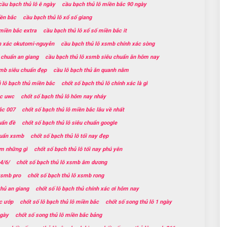
cầu bạch thủ lô ê ngày
cầu bạch thủ lô miền bắc 90 ngày
iền bắc
cầu bạch thủ lô xổ số giang
 miền bắc extra
cầu bạch thủ lô xổ số miền bắc it
h xác okutomi-nguyễn
cầu bạch thủ lô xsmb chính xác sòng
 chuẩn an giang
cầu bạch thủ lô xsmb siêu chuẩn ăn hôm nay
smb siêu chuẩn đẹp
cầu lô bạch thủ ăn quanh năm
ủ lô bạch thủ miền bắc
chốt số bạch thủ lô chính xác là gì
ác uwc
chốt số bạch thủ lô hôm nay nháy
ắc 007
chốt số bạch thủ lô miền bắc lâu về nhất
uẩn đề
chốt số bạch thủ lô siêu chuẩn google
huẩn xsmb
chốt số bạch thủ lô tối nay đẹp
ồm những gì
chốt số bạch thủ lô tối nay phú yên
4/6/
chốt số bạch thủ lô xsmb âm dương
xsmb pro
chốt số bạch thủ lô xsmb rong
thủ an giang
chốt số lô bạch thủ chính xác ơi hôm nay
ác ướp
chốt số lô bạch thủ lô miền bắc
chốt số song thủ lô 1 ngày
ngày
chốt số song thủ lô miền bắc bảng