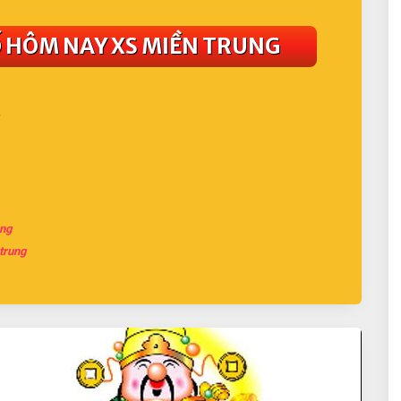
Ố HÔM NAY XS MIỀN TRUNG
ung
trung