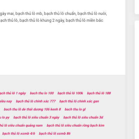
gày mai, bạch thủ lô mb, bạch thủ lô chuẩn, bạch thủ lô nuôi,
bạch thủ lô, bạch thủ lô khung 2 ngày, bạch thủ lô miền bắc
ạch thủ lô 1 ngày
bach thu lo 100
bạch thủ lô 100k
bạch thủ lô 188
hiều nay
bạch thủ lô chính xác 777
bạch thủ lô chính xác gan
bach thu lô de thái dương 106 kenh 8
bach thu lo gl
 lo py
bạch thủ lô siêu chuẩn 3 ngày
bạch thủ lô siêu chuẩn 3d
hủ lô siêu chuẩn quảng nam
bạch thủ lô siêu chuẩn rồng bạch kim
bạch thủ lô xsmb 4/6
bạch thủ lô xsmb 86