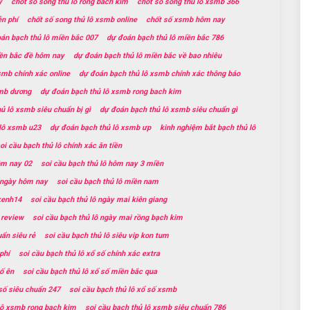
y
chốt số song thủ lô rông bach kim
chốt số song thủ lô xsmb 366
n phí
chốt số song thủ lô xsmb online
chốt số xsmb hôm nay
án bạch thủ lô miền bắc 007
dự đoán bạch thủ lô miền bắc 786
iền bắc đề hôm nay
dự đoán bạch thủ lô miền bắc về bao nhiêu
smb chính xác online
dự đoán bạch thủ lô xsmb chính xác thông báo
smb dương
dự đoán bạch thủ lô xsmb rong bach kim
ủ lô xsmb siêu chuẩn bị gì
dự đoán bạch thủ lô xsmb siêu chuẩn gì
lô xsmb u23
dự đoán bạch thủ lô xsmb ưp
kinh nghiệm bắt bạch thủ lô
oi cầu bạch thủ lô chính xác ăn tiền
ôm nay 02
soi cầu bạch thủ lô hôm nay 3 miền
c ngày hôm nay
soi cầu bạch thủ lô miền nam
kenh14
soi cầu bạch thủ lô ngày mai kiên giang
 review
soi cầu bạch thủ lô ngày mai rồng bạch kim
uẩn siêu rẻ
soi cầu bạch thủ lô siêu vip kon tum
phí
soi cầu bạch thủ lô xổ số chính xác extra
số ên
soi cầu bạch thủ lô xổ số miền bắc qua
 số siêu chuẩn 247
soi cầu bạch thủ lô xổ số xsmb
 lô xsmb rong bach kim
soi cầu bạch thủ lô xsmb siêu chuẩn 786