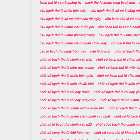
bạch thủ lô xsmb quảng trị
bach thu lo xsmb rong bach kim
cầu bạch thủ lô miền bắc edm
cầu bạch thủ lô xổ số 3 càng m
cầu bạch thủ lô xổ số miền bắc 90 ngày
cầu bạch thủ lô xổ số
cầu bạch thủ lô xsmb 247 miễn phí
cầu bạch thủ lô xsmb chín
cầu bạch thủ lô xsmb phương trang
cầu bạch thủ lô xsmb siêu
cầu bạch thủ lô xsmb siêu chuẩn chiều nay
cầu bạch thủ lô x
cầu lô bạch thủ ngày hôm nay
cầu lô bí mật
chốt số bạch th
chốt số bạch thủ lô chính xác ướp
chốt số bạch thủ lô chính x
chốt số bạch thủ lô hôm nay online
chốt số bạch thủ lô miền b
chốt số bạch thủ lô miền bắc uyên
chốt số bạch thủ lô siêu ch
chốt số bạch thủ lô siêu chuẩn khổ
chốt số bạch thủ lô siêu c
chốt số bạch thủ lô tối nay đoán
chốt số bạch thủ lô tối nay g
chốt số bạch thủ lô tối nay quay thử
chốt số bạch thủ lô xsmb 
chốt số bạch thủ lô xsmb online miễn phí
chốt số bạch thủ lô 
chốt số bạch thủ lô xsmb siêu chính xác nhất
chốt số lô bạch 
chốt số lô bạch thủ chính xác u23
chốt số lô bạch thủ chính x
chốt số song thủ lô 666 hôm nay
chốt số song thủ lô khung 3 