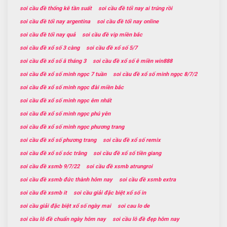
soi cầu đề thống kê tần suất
soi cầu đề tối nay ai trúng rồi
soi cầu đề tối nay argentina
soi cầu đề tối nay online
soi cầu đề tối nay quả
soi cầu đề vip miền bắc
soi cầu đề xổ số 3 càng
soi cầu đề xổ số 5/7
soi cầu đề xổ số â tháng 3
soi cầu đề xổ số ê miền win888
soi cầu đề xổ số minh ngọc 7 tuần
soi cầu đề xổ số minh ngọc 8/7/2
soi cầu đề xổ số minh ngọc đài miền bắc
soi cầu đề xổ số minh ngọc êm nhất
soi cầu đề xổ số minh ngọc phú yên
soi cầu đề xổ số minh ngọc phương trang
soi cầu đề xổ số phương trang
soi cầu đề xổ số remix
soi cầu đề xổ số sóc trăng
soi cầu đề xổ số tiền giang
soi cầu đề xsmb 9/7/22
soi cầu đề xsmb atrungroi
soi cầu đề xsmb đức thành hôm nay
soi cầu đề xsmb extra
soi cầu đề xsmb it
soi cầu giải đặc biệt xổ số in
soi cầu giải đặc biệt xổ số ngày mai
soi cau lo de
soi cầu lô đề chuẩn ngày hôm nay
soi cầu lô đề đẹp hôm nay