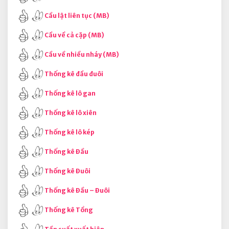
Cầu lật liên tục (MB)
Cầu về cả cặp (MB)
Cầu về nhiều nháy (MB)
Thống kê đầu đuôi
Thống kê lô gan
Thống kê lô xiên
Thống kê lô kép
Thống kê Đầu
Thống kê Đuôi
Thống kê Đầu – Đuôi
Thống kê Tổng