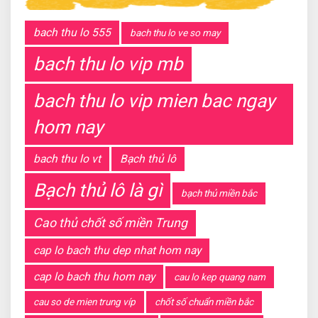
bach thu lo 555
bach thu lo ve so may
bach thu lo vip mb
bach thu lo vip mien bac ngay
hom nay
bach thu lo vt
Bạch thủ lô
Bạch thủ lô là gì
bạch thủ miền bắc
Cao thủ chốt số miền Trung
cap lo bach thu dep nhat hom nay
cap lo bach thu hom nay
cau lo kep quang nam
cau so de mien trung víp
chốt số chuẩn miền bắc