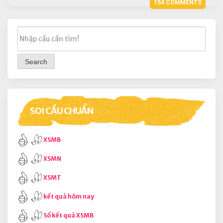
154 COMMENTS
Search
SOI CẦU CHUẨN
XSMB
XSMN
XSMT
kết quả hôm nay
Sổ kết quả XSMB