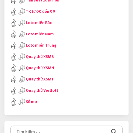
Tần suất xuất hiện
TK từ 00 đến 99
Loto miền Bắc
Loto miền Nam
Loto miền Trung
Quay thử XSMB
Quay thử XSMN
Quay thử XSMT
Quay thử Vietlott
Sổ mơ
Tìm