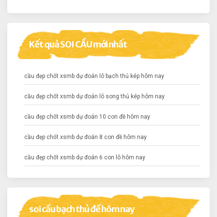
Kết quả SOI CẦU mới nhất
cầu đẹp chốt xsmb dự đoán lô bạch thủ kép hôm nay
cầu đẹp chốt xsmb dự đoán lô song thủ kép hôm nay
cầu đẹp chốt xsmb dự đoán 10 con đề hôm nay
cầu đẹp chốt xsmb dự đoán 8 con đề hôm nay
cầu đẹp chốt xsmb dự đoán 6 con lô hôm nay
soi cầu bạch thủ đề hôm nay