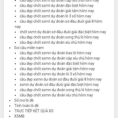
cầu đẹp chốt xsmt dự đoán cặp xíu chủ hôm nay
cầu đẹp chốt xsmt dự đoán đặc biệt hôm nay
cầu đẹp chốt xsmt dự đoán giải tám hôm nay
cầu đẹp chốt xsmt dự đoán lô 3 số hôm nay
cầu đẹp chốt xsmt dự đoán sớ đầu đuôi giải 8 hôm
nay
chốt xsmt dự đoán sớ đầu đuôi giải đặc biệt hôm nay
cầu đẹp chốt xsmt dự đoán song thủ lô hôm nay
cầu đẹp chốt xsmt dự đoán xíu chủ hôm nay
Soi cầu miền nam
cầu đẹp chốt xsmn dự đoán bao lô hôm nay
cầu đẹp chốt xsmn dự đoán cặp xíu chủ hôm nay
cầu đẹp chốt xsmn dự đoán đặc biệt hôm nay
cầu đẹp chốt xsmn dự đoán giải tám hôm nay
cầu đẹp chốt xsmn dự đoán lô 3 số hôm nay
cầu đẹp xsmn dự đoán sớ đầu đuôi giải 8 hôm nay
xsmn dự đoán sớ đầu đuôi giải đặc biệt hôm nay
cầu đẹp chốt xsmn dự đoán song thủ lô hôm nay
cầu đẹp chốt xsmn dự đoán xíu chủ hôm nay
Sổ mơ lô đề
Tính toán lô đề
TRỰC TIẾP KẾT QUẢ XS
XSMB