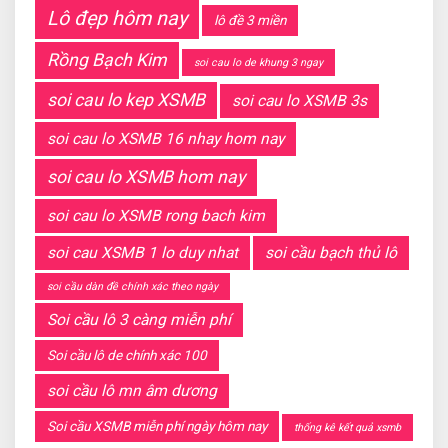
Lô đẹp hôm nay
lô đề 3 miền
Rồng Bạch Kim
soi cau lo de khung 3 ngay
soi cau lo kep XSMB
soi cau lo XSMB 3s
soi cau lo XSMB 16 nhay hom nay
soi cau lo XSMB hom nay
soi cau lo XSMB rong bach kim
soi cau XSMB 1 lo duy nhat
soi cầu bạch thủ lô
soi cầu dàn đề chính xác theo ngày
Soi cầu lô 3 càng miễn phí
Soi cầu lô de chính xác 100
soi cầu lô mn âm dương
Soi cầu XSMB miễn phí ngày hôm nay
thống kê kết quả xsmb