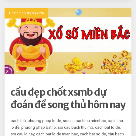
Posted on
09/08/2026
cầu đẹp chốt xsmb dự
đoán đề song thủ hôm nay
bạch thủ, phuong phap lo de, soicau bachthu mienbac, bạch thủ
lô đề, phuong phap bat lo, soi cau bạch thu mb, cach bat lo de,
soi cau lo hay, cach bat lo de mien bac, cach bat so de, cầu bạch