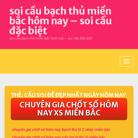
Skip
soi cầu bạch thủ miền
to
content
bắc hôm nay – soi cầu
đặc biệt
soi cầu bạch thủ miền bắc hôm nay – soi cầu đặc biệt
THẺ:
CẦU SOI ĐỀ ĐẸP NHẤT NGÀY HÔM NAY
CHUYÊN GIA CHỐT SỐ HÔM
NAY XS MIỀN BẮC
chuyên gia chốt số hôm nay bạch thủ lô 2 nháy miền bắc
chuyên gia chốt số hôm nay cấp bạch thủ lô miền bắc