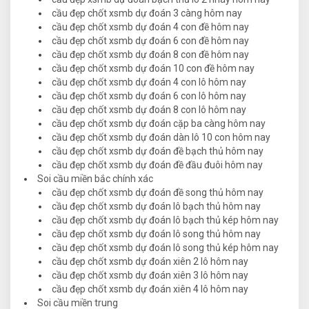
cầu đẹp chốt xsmb dự đoán 3 càng hôm nay
cầu đẹp chốt xsmb dự đoán 4 con đề hôm nay
cầu đẹp chốt xsmb dự đoán 6 con đề hôm nay
cầu đẹp chốt xsmb dự đoán 8 con đề hôm nay
cầu đẹp chốt xsmb dự đoán 10 con đề hôm nay
cầu đẹp chốt xsmb dự đoán 4 con lô hôm nay
cầu đẹp chốt xsmb dự đoán 6 con lô hôm nay
cầu đẹp chốt xsmb dự đoán 8 con lô hôm nay
cầu đẹp chốt xsmb dự đoán cặp ba càng hôm nay
cầu đẹp chốt xsmb dự đoán dàn lô 10 con hôm nay
cầu đẹp chốt xsmb dự đoán đề bạch thủ hôm nay
cầu đẹp chốt xsmb dự đoán đề đầu đuôi hôm nay
Soi cầu miền bắc chính xác
cầu đẹp chốt xsmb dự đoán đề song thủ hôm nay
cầu đẹp chốt xsmb dự đoán lô bạch thủ hôm nay
cầu đẹp chốt xsmb dự đoán lô bạch thủ kép hôm nay
cầu đẹp chốt xsmb dự đoán lô song thủ hôm nay
cầu đẹp chốt xsmb dự đoán lô song thủ kép hôm nay
cầu đẹp chốt xsmb dự đoán xiên 2 lô hôm nay
cầu đẹp chốt xsmb dự đoán xiên 3 lô hôm nay
cầu đẹp chốt xsmb dự đoán xiên 4 lô hôm nay
Soi cầu miền trung