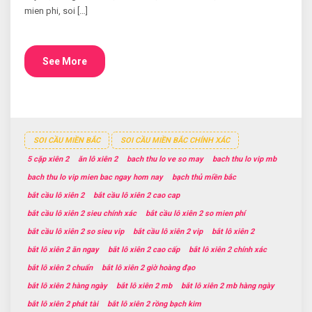
mien phi, soi […]
See More
SOI CẦU MIỀN BẮC
SOI CẦU MIỀN BẮC CHÍNH XÁC
5 cặp xiên 2
ăn lô xiên 2
bach thu lo ve so may
bach thu lo vip mb
bach thu lo vip mien bac ngay hom nay
bạch thủ miền bắc
bắt cầu lô xiên 2
bắt cầu lô xiên 2 cao cap
bắt cầu lô xiên 2 sieu chính xác
bắt cầu lô xiên 2 so mien phí
bắt cầu lô xiên 2 so sieu vip
bắt cầu lô xiên 2 vip
bắt lô xiên 2
bắt lô xiên 2 ăn ngay
bắt lô xiên 2 cao cấp
bắt lô xiên 2 chính xác
bắt lô xiên 2 chuẩn
bắt lô xiên 2 giờ hoàng đạo
bắt lô xiên 2 hàng ngày
bắt lô xiên 2 mb
bắt lô xiên 2 mb hàng ngày
bắt lô xiên 2 phát tài
bắt lô xiên 2 rồng bạch kim