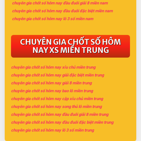
chuyên gia chốt số hôm nay đầu đuôi giải 8 miền nam
chuyên gia chốt số hôm nay đầu đuôi đặc biệt miền nam
chuyên gia chốt số hôm nay lô 3 số miền nam
CHUYÊN GIA CHỐT SỐ HÔM
NAY XS MIỀN TRUNG
chuyên gia chốt số hôm nay xỉu chủ miền trung
chuyên gia chốt số hôm nay giải đặc biệt miền trung
chuyên gia chốt số hôm nay giải 8 miền trung
chuyên gia chốt số hôm nay bao lô miền trung
chuyên gia chốt số hôm nay cặp xỉu chủ miền trung
chuyên gia chốt số hôm nay song thủ lô miền trung
chuyên gia chốt số hôm nay đầu đuôi giải 8 miền trung
chuyên gia chốt số hôm nay đầu đuôi đặc biệt miền trung
chuyên gia chốt số hôm nay lô 3 số miền trung