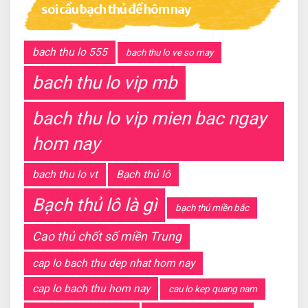
soi cầu bạch thủ đề hôm nay
bach thu lo 555
bach thu lo ve so may
bach thu lo vip mb
bach thu lo vip mien bac ngay
hom nay
bach thu lo vt
Bạch thủ lô
Bạch thủ lô là gì
bạch thủ miền bắc
Cao thủ chốt số miền Trung
cap lo bach thu dep nhat hom nay
cap lo bach thu hom nay
cau lo kep quang nam