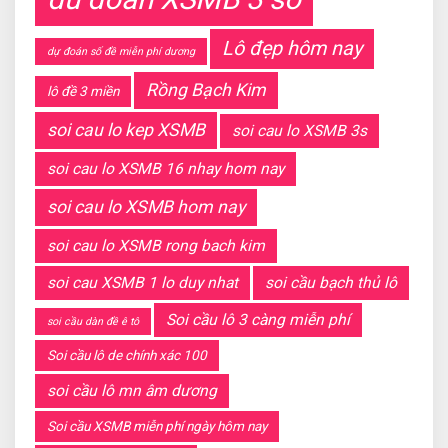
Lô đẹp hôm nay
dự đoán số đề miễn phí dương
Rồng Bạch Kim
lô đề 3 miền
soi cau lo kep XSMB
soi cau lo XSMB 3s
soi cau lo XSMB 16 nhay hom nay
soi cau lo XSMB hom nay
soi cau lo XSMB rong bach kim
soi cau XSMB 1 lo duy nhat
soi cầu bạch thủ lô
Soi cầu lô 3 càng miễn phí
soi cầu dàn đề ê tô
Soi cầu lô de chính xác 100
soi cầu lô mn âm dương
Soi cầu XSMB miễn phí ngày hôm nay