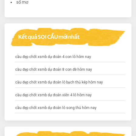
sổ mơ
Kết quả SOI CẦU mới nhất
cầu đẹp chốt xsmb dự đoán 4 con lô hôm nay
cầu đẹp chốt xsmb dự đoán 8 con đề hôm nay
cầu đẹp chốt xsmb dự đoán lô bạch thủ kép hôm nay
cầu đẹp chốt xsmb dự đoán xiên 4 lô hôm nay
cầu đẹp chốt xsmb dự đoán lô song thủ hôm nay