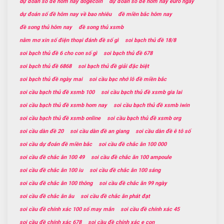
dự đoán số đề hôm nay dogecoin
dự đoán số đề hôm nay euro ngày
dự đoán số đề hôm nay về bao nhiêu
đề miền bắc hôm nay
đề song thủ hôm nay
đề song thủ xsmb
nằm mơ xin số điện thoại đánh đề số gì
soi bạch thủ đề 18/8
soi bạch thủ đề 6 cho con số gì
soi bạch thủ đề 678
soi bạch thủ đề 6868
soi bạch thủ đề giải đặc biệt
soi bạch thủ đề ngày mai
soi cầu bạc nhớ lô đề miền bắc
soi cầu bạch thủ đề xsmb 100
soi cầu bạch thủ đề xsmb gia lai
soi cầu bạch thủ đề xsmb hom nay
soi cầu bạch thủ đề xsmb iwin
soi cầu bạch thủ đề xsmb online
soi cầu bạch thủ đề xsmb org
soi cầu dàn đề 20
soi cầu dàn đề an giang
soi cầu dàn đề ê tô số
soi cầu dự đoán đề miền bắc
soi cầu đề chắc ăn 100 000
soi cầu đề chắc ăn 100 49
soi cầu đề chắc ăn 100 ampoule
soi cầu đề chắc ăn 100 iu
soi cầu đề chắc ăn 100 sáng
soi cầu đề chắc ăn 100 thông
soi cầu đề chắc ăn 99 ngày
soi cầu đề chắc ăn âu
soi cầu đề chắc ăn phát đạt
soi cầu đề chính xác 100 số may mắn
soi cầu đề chính xác 45
soi cầu đề chính xác 678
soi cầu đề chính xác e con