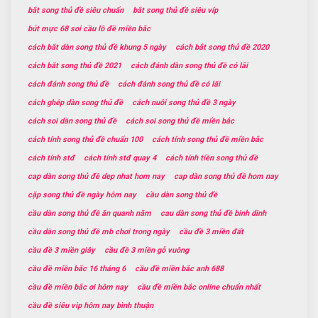
bắt song thủ đề siêu chuẩn
bắt song thủ đề siêu víp
bút mực 68 soi cầu lô đề miền bắc
cách bắt dàn song thủ đề khung 5 ngày
cách bắt song thủ đề 2020
cách bắt song thủ đề 2021
cách đánh dàn song thủ đề có lãi
cách đánh song thủ đề
cách đánh song thủ đề có lãi
cách ghép dàn song thủ đề
cách nuôi song thủ đề 3 ngày
cách soi dàn song thủ đề
cách soi song thủ đề miền bắc
cách tính song thủ đề chuẩn 100
cách tính song thủ đề miền bắc
cách tính stđ
cách tính stđ quay 4
cách tính tiền song thủ đề
cap dàn song thủ đề dep nhat hom nay
cap dàn song thủ đề hom nay
cặp song thủ đề ngày hôm nay
cầu dàn song thủ đề
cầu dàn song thủ đề ăn quanh năm
cau dàn song thủ đề binh dinh
cầu dàn song thủ đề mb chơi trong ngày
cầu đề 3 miền đất
cầu đề 3 miền giây
cầu đề 3 miền gỗ vuông
cầu đề miền bắc 16 tháng 6
cầu đề miền bắc anh 688
cầu đề miền bắc ơi hôm nay
cầu đề miền bắc online chuẩn nhất
cầu đề siêu vip hôm nay bình thuận