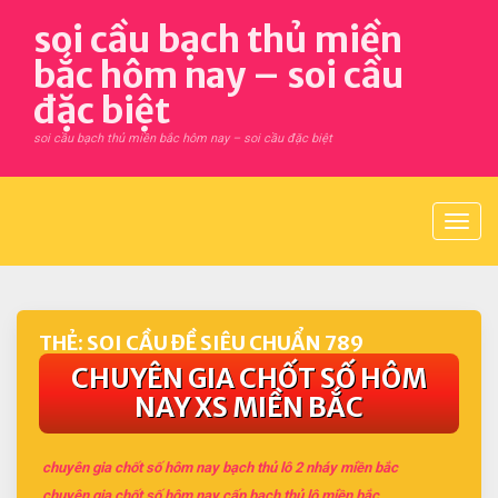
Skip
soi cầu bạch thủ miền
to
content
bắc hôm nay – soi cầu
đặc biệt
soi cầu bạch thủ miền bắc hôm nay – soi cầu đặc biệt
THẺ:
SOI CẦU ĐỀ SIÊU CHUẨN 789
CHUYÊN GIA CHỐT SỐ HÔM
NAY XS MIỀN BẮC
chuyên gia chốt số hôm nay bạch thủ lô 2 nháy miền bắc
chuyên gia chốt số hôm nay cấp bạch thủ lô miền bắc