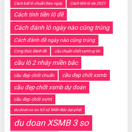
Cách bắt lô chuẩn theo ngày
Cách tính lô de 2021
Cách tính tiền lô đề
Cách đánh lô ngày nào cũng trúng
Cách đánh đề ngày nào cũng trúng
Công thức đánh đề
cầu chuẩn chốt xsmt uy tín
cầu lô 2 nháy miền bắc
cầu đẹp chốt xsmb
cầu đẹp chốt chuẩn
cầu đẹp chốt xsmb dự đoán
cầu đẹp chốt xsmt
du doan xo so Xổ số Miền Bắc dại phát
du doan XSMB 3 so