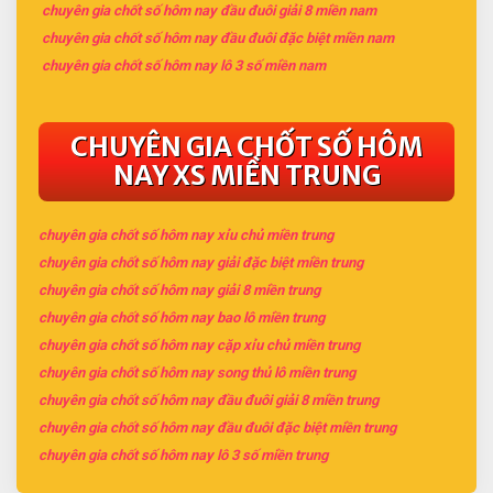
chuyên gia chốt số hôm nay đầu đuôi giải 8 miền nam
chuyên gia chốt số hôm nay đầu đuôi đặc biệt miền nam
chuyên gia chốt số hôm nay lô 3 số miền nam
CHUYÊN GIA CHỐT SỐ HÔM
NAY XS MIỀN TRUNG
chuyên gia chốt số hôm nay xỉu chủ miền trung
chuyên gia chốt số hôm nay giải đặc biệt miền trung
chuyên gia chốt số hôm nay giải 8 miền trung
chuyên gia chốt số hôm nay bao lô miền trung
chuyên gia chốt số hôm nay cặp xỉu chủ miền trung
chuyên gia chốt số hôm nay song thủ lô miền trung
chuyên gia chốt số hôm nay đầu đuôi giải 8 miền trung
chuyên gia chốt số hôm nay đầu đuôi đặc biệt miền trung
chuyên gia chốt số hôm nay lô 3 số miền trung