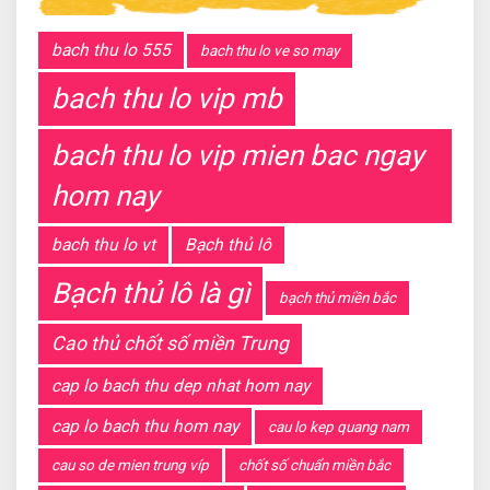
bach thu lo 555
bach thu lo ve so may
bach thu lo vip mb
bach thu lo vip mien bac ngay
hom nay
bach thu lo vt
Bạch thủ lô
Bạch thủ lô là gì
bạch thủ miền bắc
Cao thủ chốt số miền Trung
cap lo bach thu dep nhat hom nay
cap lo bach thu hom nay
cau lo kep quang nam
cau so de mien trung víp
chốt số chuẩn miền bắc