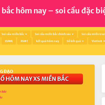
 bắc hôm nay – soi cầu đặc bi
Soi cầu miền bắc
Soi cầu miền bắc chính xác
Soi cầu miền tr
XSMN
XSMT
kết quả hôm nay
Sổ kết quả
Vietlott
NG ĐẠO
SỐ HÔM NAY XS MIỀN BẮC
n bắc
ắc