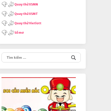
Quay thử XSMN
Quay thử XSMT
Quay thử Vietlott
Sổ mơ
Tìm
kiếm
cho: