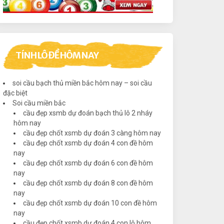
TÍNH LÔ ĐỀ HÔM NAY
soi cầu bạch thủ miền bắc hôm nay – soi cầu
đặc biệt
Soi cầu miền bắc
cầu đẹp xsmb dự đoán bạch thủ lô 2 nháy
hôm nay
cầu đẹp chốt xsmb dự đoán 3 càng hôm nay
cầu đẹp chốt xsmb dự đoán 4 con đề hôm
nay
cầu đẹp chốt xsmb dự đoán 6 con đề hôm
nay
cầu đẹp chốt xsmb dự đoán 8 con đề hôm
nay
cầu đẹp chốt xsmb dự đoán 10 con đề hôm
nay
cầu đẹp chốt xsmb dự đoán 4 con lô hôm