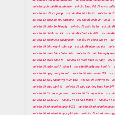
soi cầu bạch thủ đề xsmb iwin
soi cầu bạch thủ đề xsmb onlin
soi cầu dàn đề an giang
soi cầu dàn đề ê tô số
soi cầu dự đ
soi cầu đề chắc ăn 100 ampoule
soi cầu đề chắc ăn 100 iu
s
soi cầu đề chắc ăn 99 ngày
soi cầu đề chắc ăn âu
soi cầu đ
soi cầu đề chính xác 45
soi cầu đề chính xác 678
soi cầu đề
soi cầu đề chính xác quảng bình
soi cầu đề chính xác ye
soi
soi cầu đề hôm nay ê miền vip
soi cầu đề hôm nay êm
soi 
soi cầu đề miền bắc chuẩn nhất
soi cầu đề miền bắc ngày mai
soi cầu đề miễn phí ê tô
soi cầu đề minh ngọc 30 ngày
soi 
soi cầu đề ngày mai 7 tháng 3
soi cầu đề ngày mai kenh14
s
soi cầu đề ngày mai yêu anh
soi cầu đề siêu chuẩn 789
soi 
soi cầu đề siêu chuẩn vip miền bắc
soi cầu đề siêu víp 86
so
soi cầu đề siêu víp ô tô
soi cầu đề siêu vip rồng bạch kim 247
soi cầu đề tối nay argentina
soi cầu đề tối nay online
soi cầu
soi cầu đề xổ số 5/7
soi cầu đề xổ số â tháng 3
soi cầu đề x
soi cầu đề xổ số minh ngọc 8/7/2
soi cầu đề xổ số minh ngọc 
soi cầu đề xổ số minh ngọc phú yên
soi cầu đề xổ số minh ng