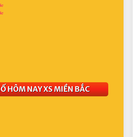
ắc
ắc
SỐ HÔM NAY XS MIỀN BẮC