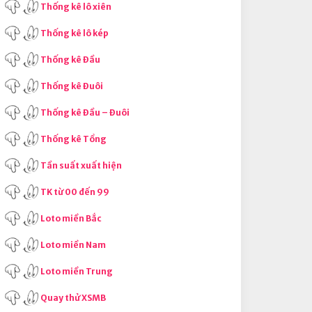
Thống kê lô xiên
Thống kê lô kép
Thống kê Đầu
Thống kê Đuôi
Thống kê Đầu – Đuôi
Thống kê Tổng
Tần suất xuất hiện
TK từ 00 đến 99
Loto miền Bắc
Loto miền Nam
Loto miền Trung
Quay thử XSMB