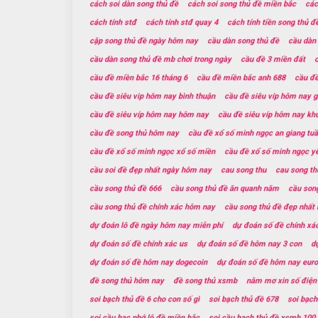
cách soi dàn song thủ đề
cách soi song thủ đề miền bắc
các
cách tính stđ
cách tính stđ quay 4
cách tính tiền song thủ đ
cặp song thủ đề ngày hôm nay
cầu dàn song thủ đề
cầu dàn
cầu dàn song thủ đề mb chơi trong ngày
cầu đề 3 miền đất
cầu đề miền bắc 16 tháng 6
cầu đề miền bắc anh 688
cầu đề
cầu đề siêu vip hôm nay bình thuận
cầu đề siêu víp hôm nay gi
cầu đề siêu víp hôm nay hôm nay
cầu đề siêu víp hôm nay kh
cầu đề song thủ hôm nay
cầu đề xổ số minh ngọc an giang tuầ
cầu đề xổ số minh ngọc xổ số miền
cầu đề xổ số minh ngọc y
cầu soi đề đẹp nhất ngày hôm nay
cau song thu
cau song th
cầu song thủ đề 666
cầu song thủ đề ăn quanh năm
cầu son
cầu song thủ đề chính xác hôm nay
cầu song thủ đề đẹp nhất
dự đoán lô đề ngày hôm nay miễn phí
dự đoán số đề chính xá
dự đoán số đề chính xác us
dự đoán số đề hôm nay 3 con
d
dự đoán số đề hôm nay dogecoin
dự đoán số đề hôm nay euro
đề song thủ hôm nay
đề song thủ xsmb
nằm mơ xin số điện 
soi bạch thủ đề 6 cho con số gì
soi bạch thủ đề 678
soi bạch
soi cầu bạc nhớ lô đề miền bắc
soi cầu bạch thủ đề xsmb 100