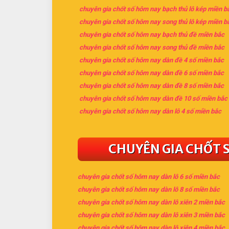
chuyên gia chốt số hôm nay bạch thủ lô kép miền b
chuyên gia chốt số hôm nay song thủ lô kép miền b
chuyên gia chốt số hôm nay bạch thủ đề miền bắc
chuyên gia chốt số hôm nay song thủ đề miền bắc
chuyên gia chốt số hôm nay dàn đề 4 số miền bắc
chuyên gia chốt số hôm nay dàn đề 6 số miền bắc
chuyên gia chốt số hôm nay dàn đề 8 số miền bắc
chuyên gia chốt số hôm nay dàn đề 10 số miền bắc
chuyên gia chốt số hôm nay dàn lô 4 số miền bắc
CHUYÊN GIA CHỐT 
chuyên gia chốt số hôm nay dàn lô 6 số miền bắc
chuyên gia chốt số hôm nay dàn lô 8 số miền bắc
chuyên gia chốt số hôm nay dàn lô xiên 2 miền bắc
chuyên gia chốt số hôm nay dàn lô xiên 3 miền bắc
chuyên gia chốt số hôm nay dàn lô xiên 4 miền bắc