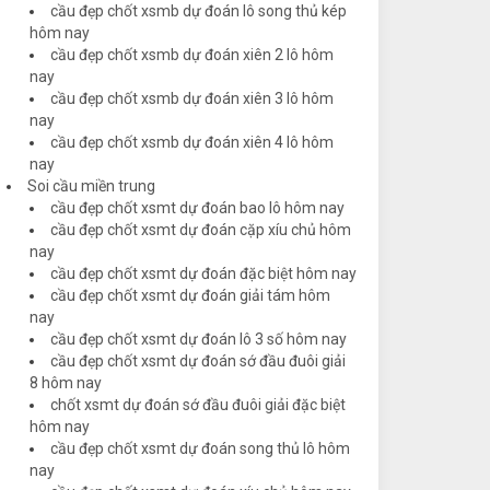
cầu đẹp chốt xsmb dự đoán lô song thủ kép
hôm nay
cầu đẹp chốt xsmb dự đoán xiên 2 lô hôm
nay
cầu đẹp chốt xsmb dự đoán xiên 3 lô hôm
nay
cầu đẹp chốt xsmb dự đoán xiên 4 lô hôm
nay
Soi cầu miền trung
cầu đẹp chốt xsmt dự đoán bao lô hôm nay
cầu đẹp chốt xsmt dự đoán cặp xíu chủ hôm
nay
cầu đẹp chốt xsmt dự đoán đặc biệt hôm nay
cầu đẹp chốt xsmt dự đoán giải tám hôm
nay
cầu đẹp chốt xsmt dự đoán lô 3 số hôm nay
cầu đẹp chốt xsmt dự đoán sớ đầu đuôi giải
8 hôm nay
chốt xsmt dự đoán sớ đầu đuôi giải đặc biệt
hôm nay
cầu đẹp chốt xsmt dự đoán song thủ lô hôm
nay