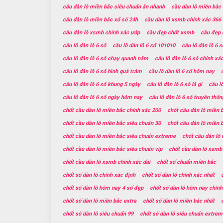
cầu dàn lô miền bắc siêu chuẩn ăn nhanh
cầu dàn lô miền bắc
cầu dàn lô miền bắc xổ số 24h
cầu dàn lô xsmb chính xác 366
cầu dàn lô xsmb chính xác ướp
cầu đẹp chốt xsmb
cầu đẹp 
cầu lô dàn lô 6 số
cầu lô dàn lô 6 số 101010
cầu lô dàn lô 6 
cầu lô dàn lô 6 số chạy quanh năm
cầu lô dàn lô 6 số chính xá
cầu lô dàn lô 6 số hình quả trám
cầu lô dàn lô 6 số hôm nay
cầu lô dàn lô 6 số khung 5 ngày
cầu lô dàn lô 6 số là gì
cầu l
cầu lô dàn lô 6 số ngày hôm nay
cầu lô dàn lô 6 số truyền thốn
chốt cầu dàn lô miền bắc chính xác 200
chốt cầu dàn lô miền b
chốt cầu dàn lô miền bắc siêu chuẩn 30
chốt cầu dàn lô miền 
chốt cầu dàn lô miền bắc siêu chuẩn extreme
chốt cầu dàn lô 
chốt cầu dàn lô miền bắc siêu chuẩn vip
chốt cầu dàn lô xsmb
chốt cầu dàn lô xsmb chính xác dài
chốt số chuẩn miền bắc
chốt số dàn lô chính xác định
chốt số dàn lô chính xác nhất
chốt số dàn lô hôm nay 4 số đẹp
chốt số dàn lô hôm nay chính
chốt số dàn lô miền bắc extra
chốt số dàn lô miền bắc nhất
chốt số dàn lô siêu chuẩn 99
chốt số dàn lô siêu chuẩn extrem