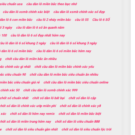
 siêu chuẩn usa
cầu dàn lô miền bắc theo bạc nhớ
cầu dàn lô xsmb chính xác biệt
cầu dàn lô xsmb chính xác số đẹp
dàn lô 6 con miền bắc
cầu lô 2 nháy miền bắc
cầu lô 55
Cầu lô 6 SỐ
số 3 ngày
cầu lô dàn lô 6 số ăn quanh năm
c 100
cầu lô dàn lô 6 số đẹp nhất hôm nay
cầu lô dàn lô 6 số khung 2 ngày
cầu lô dàn lô 6 số khung 3 ngày
ô dàn lô 6 số miền bắc
cầu lô dàn lô 6 số miền bắc hôm nay
g
chốt cầu dàn lô miền bắc ăn nhiều
ắc chính xác gì nhất
chốt cầu dàn lô miền bắc chính xác yếu
bắc siêu chuẩn 90
chốt cầu dàn lô miền bắc siêu chuẩn ăn nhiều
miền bắc siêu chuẩn giá rẻ
chốt cầu dàn lô miền bắc siêu chuẩn online
 chính xác 50
chốt cầu dàn lô xsmb chính xác 999
chốt số chuẩn nhất
chốt số dàn lô bất bại
chốt số dàn lô cặp
chốt số dàn lô chính xác ướp miễn phí
chốt số dàn lô chính xác y8
 xác
chốt số dàn lô hôm nay remix
chốt số dàn lô miền bắc biệt
chốt số dàn lô miền trung hôm nay
chốt số dàn lô siêu chuẩn 888
e
chốt số dàn lô siêu chuẩn gần nhất
chốt số dàn lô siêu chuẩn lộc trời