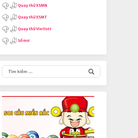
Quay thử XSMN
Quay thử XSMT
Quay thử Vietlott
Sổ mơ
Tìm
kiếm
cho: