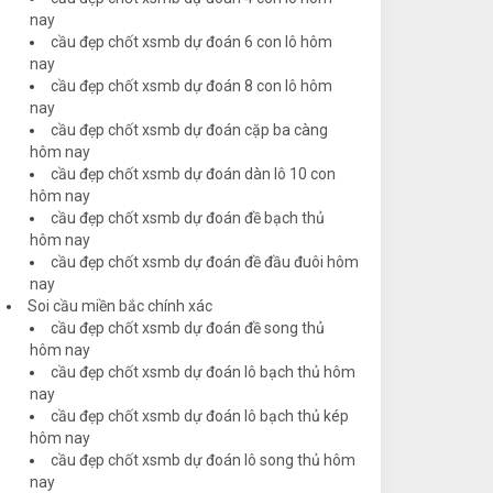
nay
cầu đẹp chốt xsmb dự đoán 6 con lô hôm
nay
cầu đẹp chốt xsmb dự đoán 8 con lô hôm
nay
cầu đẹp chốt xsmb dự đoán cặp ba càng
hôm nay
cầu đẹp chốt xsmb dự đoán dàn lô 10 con
hôm nay
cầu đẹp chốt xsmb dự đoán đề bạch thủ
hôm nay
cầu đẹp chốt xsmb dự đoán đề đầu đuôi hôm
nay
Soi cầu miền bắc chính xác
cầu đẹp chốt xsmb dự đoán đề song thủ
hôm nay
cầu đẹp chốt xsmb dự đoán lô bạch thủ hôm
nay
cầu đẹp chốt xsmb dự đoán lô bạch thủ kép
hôm nay
cầu đẹp chốt xsmb dự đoán lô song thủ hôm
nay