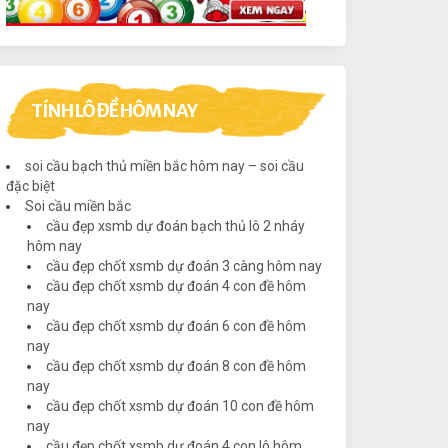
TÍNH LÔ ĐỀ HÔM NAY
soi cầu bạch thủ miền bắc hôm nay – soi cầu
đặc biệt
Soi cầu miền bắc
cầu đẹp xsmb dự đoán bạch thủ lô 2 nháy
hôm nay
cầu đẹp chốt xsmb dự đoán 3 càng hôm nay
cầu đẹp chốt xsmb dự đoán 4 con đề hôm
nay
cầu đẹp chốt xsmb dự đoán 6 con đề hôm
nay
cầu đẹp chốt xsmb dự đoán 8 con đề hôm
nay
cầu đẹp chốt xsmb dự đoán 10 con đề hôm
nay
cầu đẹp chốt xsmb dự đoán 4 con lô hôm