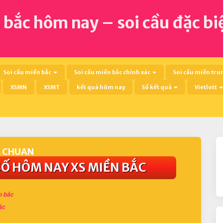
 bắc hôm nay – soi cầu đặc bi
Soi cầu miền bắc
Soi cầu miền bắc chính xác
Soi cầu miền tr
XSMN
XSMT
kết quả hôm nay
Sổ kết quả
Vietlott
E CHUAN
SỐ HÔM NAY XS MIỀN BẮC
n bắc
ắc