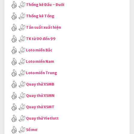
Thống kê Đầu – Đuôi
Thống kê Tổng
Tần suất xuất hiện
TK từ 00 đến 99
Loto miền Bắc
Loto miền Nam
Loto miền Trung
Quay thử XSMB
Quay thử XSMN
Quay thử XSMT
Quay thử Vietlott
Sổ mơ