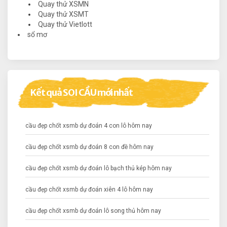
Quay thử XSMN
Quay thử XSMT
Quay thử Vietlott
sổ mơ
Kết quả SOI CẦU mới nhất
cầu đẹp chốt xsmb dự đoán 4 con lô hôm nay
cầu đẹp chốt xsmb dự đoán 8 con đề hôm nay
cầu đẹp chốt xsmb dự đoán lô bạch thủ kép hôm nay
cầu đẹp chốt xsmb dự đoán xiên 4 lô hôm nay
cầu đẹp chốt xsmb dự đoán lô song thủ hôm nay