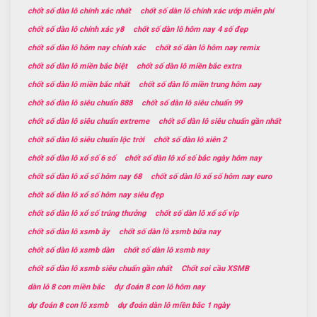
chốt số dàn lô chính xác nhất
chốt số dàn lô chính xác ướp miễn phí
chốt số dàn lô chính xác y8
chốt số dàn lô hôm nay 4 số đẹp
chốt số dàn lô hôm nay chính xác
chốt số dàn lô hôm nay remix
chốt số dàn lô miền bắc biệt
chốt số dàn lô miền bắc extra
chốt số dàn lô miền bắc nhất
chốt số dàn lô miền trung hôm nay
chốt số dàn lô siêu chuẩn 888
chốt số dàn lô siêu chuẩn 99
chốt số dàn lô siêu chuẩn extreme
chốt số dàn lô siêu chuẩn gần nhất
chốt số dàn lô siêu chuẩn lộc trời
chốt số dàn lô xiên 2
chốt số dàn lô xổ số 6 số
chốt số dàn lô xổ số bắc ngày hôm nay
chốt số dàn lô xổ số hôm nay 68
chốt số dàn lô xổ số hôm nay euro
chốt số dàn lô xổ số hôm nay siêu đẹp
chốt số dàn lô xổ số trúng thưởng
chốt số dàn lô xổ số vip
chốt số dàn lô xsmb ây
chốt số dàn lô xsmb bữa nay
chốt số dàn lô xsmb dàn
chốt số dàn lô xsmb nay
chốt số dàn lô xsmb siêu chuẩn gần nhất
Chốt soi cầu XSMB
dàn lô 8 con miền bắc
dự đoán 8 con lô hôm nay
dự đoán 8 con lô xsmb
dự đoán dàn lô miền bắc 1 ngày