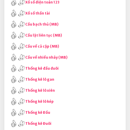
Xổ số điện toán 123
Xổ số thần tài
Cầu bạch thủ (MB)
Cầu lật liên tục (MB)
Cầu về cả cặp (MB)
Cầu về nhiều nháy (MB)
Thống kê đầu đuôi
Thống kê lô gan
Thống kê lô xiên
Thống kê lô kép
Thống kê Đầu
Thống kê Đuôi