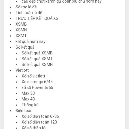
cầu đẹp chốt xsmn dự đoán xíu chủ hôm nay
Sổ mơ lô đề
Tính toán lô đề
TRỰC TIẾP KẾT QUẢ XS
XSMB
XSMN
XSMT
kết quả hôm nay
Sổ kết quả
Sổ kết quả XSMB
Sổ kết quả XSMT
Sổ kết quả XSMN
Vietlott
Xổ số vietlott
Xo so mega 6/45
xổ số Power 6/55
Max 3D
Max 4D
Thống kê
Điện toán
Xổ số điện toán 6×36
Xổ số điện toán 123
Xổ số thần tài