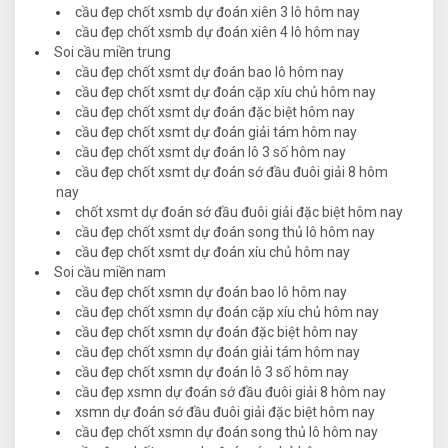
cầu đẹp chốt xsmb dự đoán xiên 3 lô hôm nay
cầu đẹp chốt xsmb dự đoán xiên 4 lô hôm nay
Soi cầu miền trung
cầu đẹp chốt xsmt dự đoán bao lô hôm nay
cầu đẹp chốt xsmt dự đoán cặp xíu chủ hôm nay
cầu đẹp chốt xsmt dự đoán đặc biệt hôm nay
cầu đẹp chốt xsmt dự đoán giải tám hôm nay
cầu đẹp chốt xsmt dự đoán lô 3 số hôm nay
cầu đẹp chốt xsmt dự đoán sớ đầu đuôi giải 8 hôm
nay
chốt xsmt dự đoán sớ đầu đuôi giải đặc biệt hôm nay
cầu đẹp chốt xsmt dự đoán song thủ lô hôm nay
cầu đẹp chốt xsmt dự đoán xíu chủ hôm nay
Soi cầu miền nam
cầu đẹp chốt xsmn dự đoán bao lô hôm nay
cầu đẹp chốt xsmn dự đoán cặp xíu chủ hôm nay
cầu đẹp chốt xsmn dự đoán đặc biệt hôm nay
cầu đẹp chốt xsmn dự đoán giải tám hôm nay
cầu đẹp chốt xsmn dự đoán lô 3 số hôm nay
cầu đẹp xsmn dự đoán sớ đầu đuôi giải 8 hôm nay
xsmn dự đoán sớ đầu đuôi giải đặc biệt hôm nay
cầu đẹp chốt xsmn dự đoán song thủ lô hôm nay