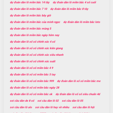
dự đoán dàn lô miền bắc 14 tây
dự đoán dàn lô miền bắc 4 số cuối
dự đoán dàn lô miền bắc 7 10
dự đoán dàn lô miền bắc 8 tây
dự đoán dàn lô miền bắc bây giờ
dự đoán dàn lô miền bắc của minh ngọc
dự đoán dàn lô miền bắc loto
dự đoán dàn lô miền bắc mùng 5
dự đoán dàn lô miền bắc ngày hôm nay
dự đoán dàn lô xổ số chính xác 4 số
dự đoán dàn lô xổ số chính xác kiên giang
dự đoán dàn lô xổ số chính xác siêu nhanh
dự đoán dàn lô xổ số chính xác suất
dự đoán dàn lô xổ số miền bắc 4 9
dự đoán dàn lô xổ số miền bắc 5 tay
dự đoán dàn lô xổ số miền bắc 999
dự đoán dàn lô xổ số miền bắc me
dự đoán dàn lô xổ số miền bắc ngày 28
dự đoán dàn lô xổ số miền bắc ok
dự đoán dàn lô xổ số siêu chuẩn 4d
soi cầu dàn de 8 số
soi cầu dàn lô 02
soi cầu dàn lô 05
soi cầu dàn lô alo
soi cầu dàn lô hay về nhiều
soi cầu dàn lô hội