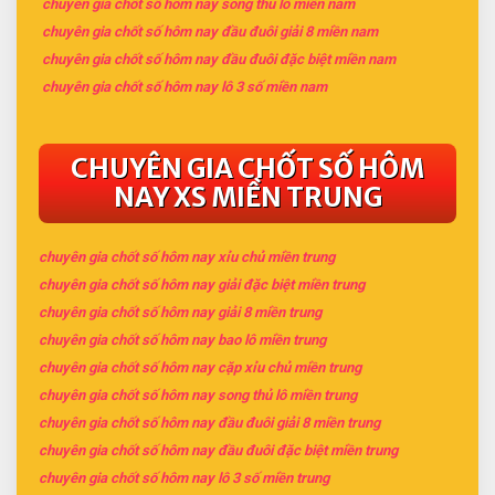
chuyên gia chốt số hôm nay song thủ lô miền nam
chuyên gia chốt số hôm nay đầu đuôi giải 8 miền nam
chuyên gia chốt số hôm nay đầu đuôi đặc biệt miền nam
chuyên gia chốt số hôm nay lô 3 số miền nam
CHUYÊN GIA CHỐT SỐ HÔM
NAY XS MIỀN TRUNG
chuyên gia chốt số hôm nay xỉu chủ miền trung
chuyên gia chốt số hôm nay giải đặc biệt miền trung
chuyên gia chốt số hôm nay giải 8 miền trung
chuyên gia chốt số hôm nay bao lô miền trung
chuyên gia chốt số hôm nay cặp xỉu chủ miền trung
chuyên gia chốt số hôm nay song thủ lô miền trung
chuyên gia chốt số hôm nay đầu đuôi giải 8 miền trung
chuyên gia chốt số hôm nay đầu đuôi đặc biệt miền trung
chuyên gia chốt số hôm nay lô 3 số miền trung