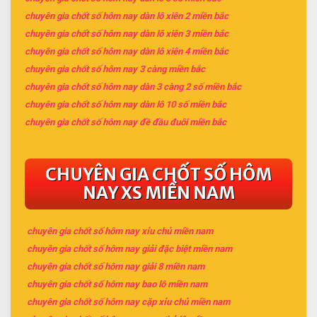
chuyên gia chốt số hôm nay dàn lô xiên 2 miền bắc
chuyên gia chốt số hôm nay dàn lô xiên 3 miền bắc
chuyên gia chốt số hôm nay dàn lô xiên 4 miền bắc
chuyên gia chốt số hôm nay 3 càng miền bắc
chuyên gia chốt số hôm nay dàn 3 càng 2 số miền bắc
chuyên gia chốt số hôm nay dàn lô 10 số miền bắc
chuyên gia chốt số hôm nay đề đầu đuôi miền bắc
CHUYÊN GIA CHỐT SỐ HÔM
NAY XS MIỀN NAM
chuyên gia chốt số hôm nay xỉu chủ miền nam
chuyên gia chốt số hôm nay giải đặc biệt miền nam
chuyên gia chốt số hôm nay giải 8 miền nam
chuyên gia chốt số hôm nay bao lô miền nam
chuyên gia chốt số hôm nay cặp xỉu chủ miền nam