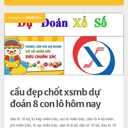
Posted on
08/08/2026
cầu đẹp chốt xsmb dự
đoán 8 con lô hôm nay
dàn lô 10 số, lô kép miền bắc, soi lô miền bắc, dàn lô 4 số miền
phí miền bắc, lô vip miền bắc, dàn lô 8 số, dàn lô 10 số, dan lo 10