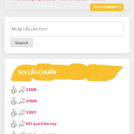
154 COMMENTS
Search
SOI CẦU CHUẨN
XSMB
XSMN
XSMT
kết quả hôm nay