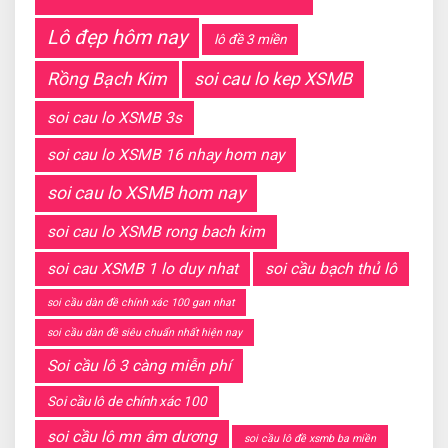
Lô đẹp hôm nay
lô đề 3 miền
Rồng Bạch Kim
soi cau lo kep XSMB
soi cau lo XSMB 3s
soi cau lo XSMB 16 nhay hom nay
soi cau lo XSMB hom nay
soi cau lo XSMB rong bach kim
soi cau XSMB 1 lo duy nhat
soi cầu bạch thủ lô
soi cầu dàn đề chính xác 100 gan nhat
soi cầu dàn đề siêu chuẩn nhất hiện nay
Soi cầu lô 3 càng miễn phí
Soi cầu lô de chính xác 100
soi cầu lô mn âm dương
soi cầu lô đề xsmb ba miền