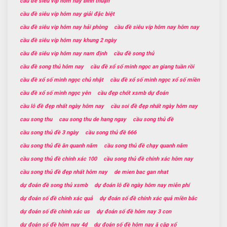
cầu đề siêu vip hôm nay bình thuận
cầu đề siêu víp hôm nay giải đặc biệt
cầu đề siêu vip hôm nay hải phòng
cầu đề siêu víp hôm nay hôm nay
cầu đề siêu víp hôm nay khung 2 ngày
cầu đề siêu vip hôm nay nam định
cầu đề song thủ
cầu đề song thủ hôm nay
cầu đề xổ số minh ngọc an giang tuần rồi
cầu đề xổ số minh ngọc chủ nhật
cầu đề xổ số minh ngọc xổ số miền
cầu đề xổ số minh ngọc yên
cầu đẹp chốt xsmb dự đoán
cầu lô đề đẹp nhất ngày hôm nay
cầu soi đề đẹp nhất ngày hôm nay
cau song thu
cau song thu de hang ngay
cầu song thủ đề
cầu song thủ đề 3 ngày
cầu song thủ đề 666
cầu song thủ đề ăn quanh năm
cầu song thủ đề chạy quanh năm
cầu song thủ đề chính xác 100
cầu song thủ đề chính xác hôm nay
cầu song thủ đề đẹp nhất hôm nay
de mien bac gan nhat
dự đoán đề song thủ xsmb
dự đoán lô đề ngày hôm nay miễn phí
dự đoán số đề chính xác quả
dự đoán số đề chính xác quả miền bắc
dự đoán số đề chính xác us
dự đoán số đề hôm nay 3 con
dự đoán số đề hôm nay 4d
dự đoán số đề hôm nay ă cặp xổ