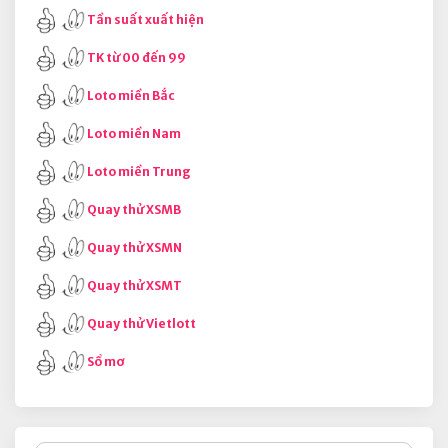
Tần suất xuất hiện
TK từ 00 đến 99
Loto miền Bắc
Loto miền Nam
Loto miền Trung
Quay thử XSMB
Quay thử XSMN
Quay thử XSMT
Quay thử Vietlott
Sổ mơ