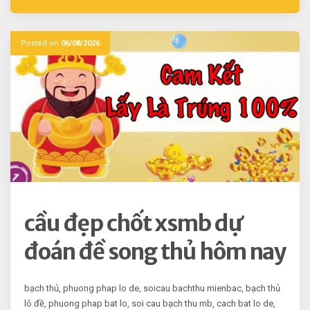
Posted on
06/08/2026
cầu đẹp chốt xsmb dự
đoán đề song thủ hôm nay
bạch thủ, phuong phap lo de, soicau bachthu mienbac, bạch thủ
lô đề, phuong phap bat lo, soi cau bạch thu mb, cach bat lo de,