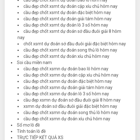
cầu đẹp chốt xsmt dự đoán cặp xíu chủ hôm nay
cầu đẹp chốt xsmt dự đoán đặc biệt hôm nay
cầu đẹp chốt xsmt dự đoán giải tám hôm nay
cầu đẹp chốt xsmt dự đoán lô 3 số hôm nay
cầu đẹp chốt xsmt dự đoán sớ đầu đuôi giải 8 hôm
nay
chốt xsmt dự đoán sớ đầu đuôi giải đặc biệt hôm nay
cầu đẹp chốt xsmt dự đoán song thủ lô hôm nay
cầu đẹp chốt xsmt dự đoán xíu chủ hôm nay
Soi cầu miền nam
cầu đẹp chốt xsmn dự đoán bao lô hôm nay
cầu đẹp chốt xsmn dự đoán cặp xíu chủ hôm nay
cầu đẹp chốt xsmn dự đoán đặc biệt hôm nay
cầu đẹp chốt xsmn dự đoán giải tám hôm nay
cầu đẹp chốt xsmn dự đoán lô 3 số hôm nay
cầu đẹp xsmn dự đoán sớ đầu đuôi giải 8 hôm nay
xsmn dự đoán sớ đầu đuôi giải đặc biệt hôm nay
cầu đẹp chốt xsmn dự đoán song thủ lô hôm nay
cầu đẹp chốt xsmn dự đoán xíu chủ hôm nay
Sổ mơ lô đề
Tính toán lô đề
TRỰC TIẾP KẾT QUẢ XS