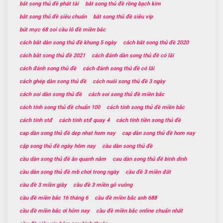
bắt song thủ đề phát tài
bắt song thủ đề rồng bạch kim
bắt song thủ đề siêu chuẩn
bắt song thủ đề siêu víp
bút mực 68 soi cầu lô đề miền bắc
cách bắt dàn song thủ đề khung 5 ngày
cách bắt song thủ đề 2020
cách bắt song thủ đề 2021
cách đánh dàn song thủ đề có lãi
cách đánh song thủ đề
cách đánh song thủ đề có lãi
cách ghép dàn song thủ đề
cách nuôi song thủ đề 3 ngày
cách soi dàn song thủ đề
cách soi song thủ đề miền bắc
cách tính song thủ đề chuẩn 100
cách tính song thủ đề miền bắc
cách tính stđ
cách tính stđ quay 4
cách tính tiền song thủ đề
cap dàn song thủ đề dep nhat hom nay
cap dàn song thủ đề hom nay
cặp song thủ đề ngày hôm nay
cầu dàn song thủ đề
cầu dàn song thủ đề ăn quanh năm
cau dàn song thủ đề binh dinh
cầu dàn song thủ đề mb chơi trong ngày
cầu đề 3 miền đất
cầu đề 3 miền giây
cầu đề 3 miền gỗ vuông
cầu đề miền bắc 16 tháng 6
cầu đề miền bắc anh 688
cầu đề miền bắc ơi hôm nay
cầu đề miền bắc online chuẩn nhất