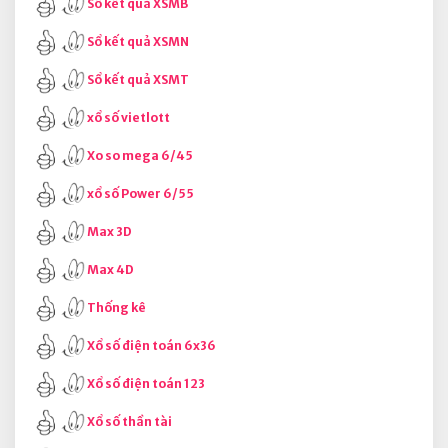
Sổ kết quả XSMB
Sổ kết quả XSMN
Sổ kết quả XSMT
xổ số vietlott
Xo so mega 6/45
xổ số Power 6/55
Max 3D
Max 4D
Thống kê
Xổ số điện toán 6x36
Xổ số điện toán 123
Xổ số thần tài