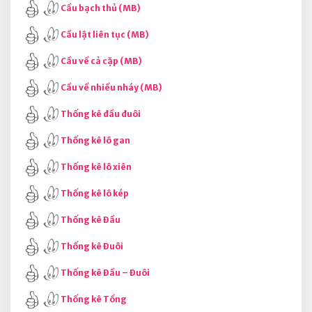
Cầu bạch thủ (MB)
Cầu lật liên tục (MB)
Cầu về cả cặp (MB)
Cầu về nhiều nháy (MB)
Thống kê đầu đuôi
Thống kê lô gan
Thống kê lô xiên
Thống kê lô kép
Thống kê Đầu
Thống kê Đuôi
Thống kê Đầu – Đuôi
Thống kê Tổng