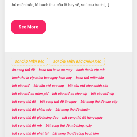
thủ miền bắc, lô bach thu, cầu lô hay về, soi cau bach […]
See More
SOI CẦU MIỀN BẮC
SOI CẦU MIỀN BẮC CHÍNH XÁC
ăn song thủ đề
bach thu lo ve so may
bach thu lo vip mb
bach thu lo vip mien bac ngay hom nay
bạch thủ miền bắc
bắt cầu stđ
bắt cầu stđ cao cap
bắt cầu stđ sieu chính xác
bắt cầu stđ so mien phí
bắt cầu stđ so sieu vip
bắt cầu stđ vip
bắt song thủ đề
bắt song thủ đề ăn ngay
bắt song thủ đề cao cấp
bắt song thủ đề chính xác
bắt song thủ đề chuẩn
bắt song thủ đề giờ hoàng đạo
bắt song thủ đề hàng ngày
bắt song thủ đề mb
bắt song thủ đề mb hàng ngày
bắt song thủ đề phát tài
bắt song thủ đề rồng bạch kim