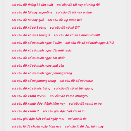
soi cầu đề thống kê tần suất
soi cầu đề tối nay ai trúng rồi
soi cầu đề tối nay argentina
soi cầu đề tối nay online
soi cầu đề tối nay quả
soi cầu đề vip miền bắc
soi cầu đề xổ số 3 càng
soi cầu đề xổ số 5/7
soi cầu đề xổ số â tháng 3
soi cầu đề xổ số ê miền win888
soi cầu đề xổ số minh ngọc 7 tuần
soi cầu đề xổ số minh ngọc 8/7/2
soi cầu đề xổ số minh ngọc đài miền bắc
soi cầu đề xổ số minh ngọc êm nhất
soi cầu đề xổ số minh ngọc phú yên
soi cầu đề xổ số minh ngọc phương trang
soi cầu đề xổ số phương trang
soi cầu đề xổ số remix
soi cầu đề xổ số sóc trăng
soi cầu đề xổ số tiền giang
soi cầu đề xsmb 9/7/22
soi cầu đề xsmb atrungroi
soi cầu đề xsmb đức thành hôm nay
soi cầu đề xsmb extra
soi cầu đề xsmb it
soi cầu giải đặc biệt xổ số in
soi cầu giải đặc biệt xổ số ngày mai
soi cau lo de
soi cầu lô đề chuẩn ngày hôm nay
soi cầu lô đề đẹp hôm nay