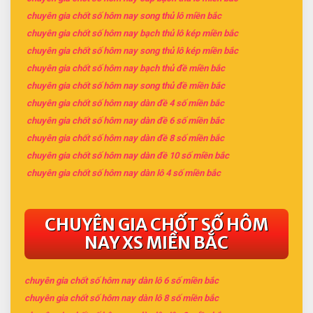
chuyên gia chốt số hôm nay song thủ lô miền bắc
chuyên gia chốt số hôm nay bạch thủ lô kép miền bắc
chuyên gia chốt số hôm nay song thủ lô kép miền bắc
chuyên gia chốt số hôm nay bạch thủ đề miền bắc
chuyên gia chốt số hôm nay song thủ đề miền bắc
chuyên gia chốt số hôm nay dàn đề 4 số miền bắc
chuyên gia chốt số hôm nay dàn đề 6 số miền bắc
chuyên gia chốt số hôm nay dàn đề 8 số miền bắc
chuyên gia chốt số hôm nay dàn đề 10 số miền bắc
chuyên gia chốt số hôm nay dàn lô 4 số miền bắc
CHUYÊN GIA CHỐT SỐ HÔM
NAY XS MIỀN BẮC
chuyên gia chốt số hôm nay dàn lô 6 số miền bắc
chuyên gia chốt số hôm nay dàn lô 8 số miền bắc