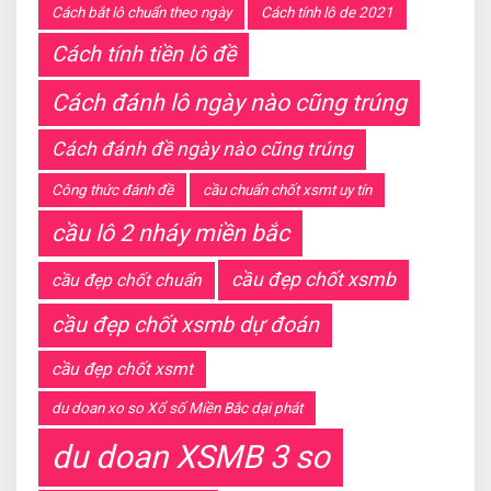
Cách bắt lô chuẩn theo ngày
Cách tính lô de 2021
Cách tính tiền lô đề
Cách đánh lô ngày nào cũng trúng
Cách đánh đề ngày nào cũng trúng
Công thức đánh đề
cầu chuẩn chốt xsmt uy tín
cầu lô 2 nháy miền bắc
cầu đẹp chốt xsmb
cầu đẹp chốt chuẩn
cầu đẹp chốt xsmb dự đoán
cầu đẹp chốt xsmt
du doan xo so Xổ số Miền Bắc dại phát
du doan XSMB 3 so