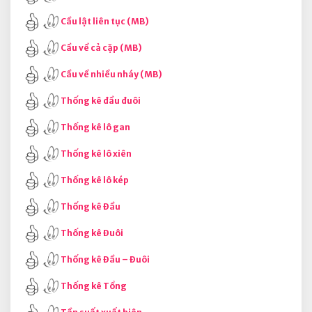
Cầu lật liên tục (MB)
Cầu về cả cặp (MB)
Cầu về nhiều nháy (MB)
Thống kê đầu đuôi
Thống kê lô gan
Thống kê lô xiên
Thống kê lô kép
Thống kê Đầu
Thống kê Đuôi
Thống kê Đầu – Đuôi
Thống kê Tổng