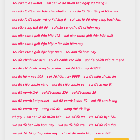
soi cầu lô đề kubet
soi cầu lô đề miền bắc ngày 23 tháng 5
soi cầu lô đề miền bắc siêu chuẩn
soi cầu lô đề miễn phí hôm nay
soi cầu lô đề ngày mùng 7 tháng 6
soi cầu lô đề rồng vàng bạch kim
soi cầu song thủ đề 86
soi cầu song thủ đề ơi hôm nay
soi cầu xsmb giải đặc biệt 123
soi cầu xsmb giải đặc biệt cuối
soi cầu xsmb giải đặc biệt miền bắc hôm nay
soi cầu xsmb giải đặc biệt tuần
soi dàn đề hôm nay
soi đề chính xác dàn
soi đề chính xác kép
soi đề chính xác ra mệnh
soi đề chính xác rông bạch kim
soi đề hôm nay 4/7/22
soi đề hôm nay 568
soi đề hôm nay 9999
soi đề siêu chuẩn ăn
soi đề siêu chuẩn nẵng
soi đề siêu chuẩn us
soi đề xsmb 01
soi đề xsmb 2/9
soi đề xsmb 279
soi đề xsmb 28
soi đề xsmb ketqua.net
soi đề xsmb kubet 79
soi đề xsmb ong
soi đề xsmb org
song thủ đề
song thủ đề là gì
tứ quý 7 soi cầu lô đề miền bắc
xin số đề 98
xin số đề bạc liêu
xin số đề bạc liêu hôm nay
xin số đề bến tre
xin số đề cần thơ
xin số đề đồng tháp hôm nay
xin số đề miền bắc
xsmb 3/3