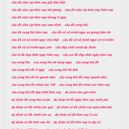
cầu đề siêu víp hôm nay giải đặc biệt
cầu đề siêu vip hôm nay hải phòng
cầu đề siêu víp hôm nay hôm nay
cầu đề siêu víp hôm nay khung 2 ngày
cầu đề siêu vip hôm nay nam định
cầu đề song thủ
cầu đề song thủ hôm nay
cầu đề xổ số minh ngọc an giang tuần rồi
cầu đề xổ số minh ngọc chủ nhật
cầu đề xổ số minh ngọc xổ số miền
cầu đề xổ số minh ngọc yên
cầu đẹp chốt xsmb dự đoán
cầu lô đề đẹp nhất ngày hôm nay
cầu soi đề đẹp nhất ngày hôm nay
cau song thu
cau song thu de hang ngay
cầu song thủ đề
cầu song thủ đề 3 ngày
cầu song thủ đề 666
cầu song thủ đề ăn quanh năm
cầu song thủ đề chạy quanh năm
cầu song thủ đề chính xác 100
cầu song thủ đề chính xác hôm nay
cầu song thủ đề đẹp nhất hôm nay
de mien bac gan nhat
dự đoán đề song thủ xsmb
dự đoán lô đề ngày hôm nay miễn phí
dự đoán số đề chính xác quả
dự đoán số đề chính xác quả miền bắc
dự đoán số đề chính xác us
dự đoán số đề hôm nay 3 con
dự đoán số đề hôm nay 4d
dự đoán số đề hôm nay ă cặp xổ