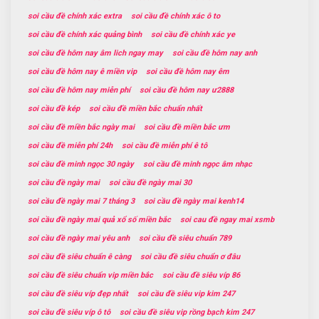
soi cầu đề chính xác extra
soi cầu đề chính xác ô to
soi cầu đề chính xác quảng bình
soi cầu đề chính xác ye
soi cầu đề hôm nay âm lich ngay may
soi cầu đề hôm nay anh
soi cầu đề hôm nay ê miền vip
soi cầu đề hôm nay êm
soi cầu đề hôm nay miễn phí
soi cầu đề hôm nay ư2888
soi cầu đề kép
soi cầu đề miền bắc chuẩn nhất
soi cầu đề miền bắc ngày mai
soi cầu đề miền bắc ưm
soi cầu đề miễn phí 24h
soi cầu đề miễn phí ê tô
soi cầu đề minh ngọc 30 ngày
soi cầu đề minh ngọc âm nhạc
soi cầu đề ngày mai
soi cầu đề ngày mai 30
soi cầu đề ngày mai 7 tháng 3
soi cầu đề ngày mai kenh14
soi cầu đề ngày mai quả xổ số miền bắc
soi cau đề ngay mai xsmb
soi cầu đề ngày mai yêu anh
soi cầu đề siêu chuẩn 789
soi cầu đề siêu chuẩn ê càng
soi cầu đề siêu chuẩn ơ đâu
soi cầu đề siêu chuẩn vip miền bắc
soi cầu đề siêu víp 86
soi cầu đề siêu víp đẹp nhất
soi cầu đề siêu vip kim 247
soi cầu đề siêu víp ô tô
soi cầu đề siêu vip rồng bạch kim 247