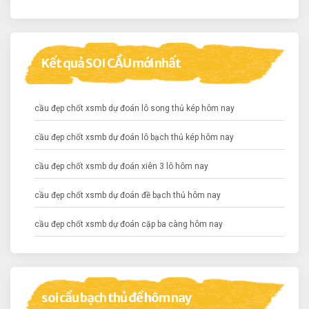
Kết quả SOI CẦU mới nhất
cầu đẹp chốt xsmb dự đoán lô song thủ kép hôm nay
cầu đẹp chốt xsmb dự đoán lô bạch thủ kép hôm nay
cầu đẹp chốt xsmb dự đoán xiên 3 lô hôm nay
cầu đẹp chốt xsmb dự đoán đề bạch thủ hôm nay
cầu đẹp chốt xsmb dự đoán cặp ba càng hôm nay
soi cầu bạch thủ đề hôm nay