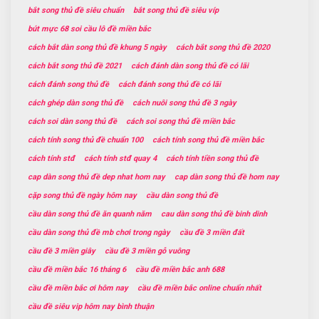
bắt song thủ đề siêu chuẩn
bắt song thủ đề siêu víp
bút mực 68 soi cầu lô đề miền bắc
cách bắt dàn song thủ đề khung 5 ngày
cách bắt song thủ đề 2020
cách bắt song thủ đề 2021
cách đánh dàn song thủ đề có lãi
cách đánh song thủ đề
cách đánh song thủ đề có lãi
cách ghép dàn song thủ đề
cách nuôi song thủ đề 3 ngày
cách soi dàn song thủ đề
cách soi song thủ đề miền bắc
cách tính song thủ đề chuẩn 100
cách tính song thủ đề miền bắc
cách tính stđ
cách tính stđ quay 4
cách tính tiền song thủ đề
cap dàn song thủ đề dep nhat hom nay
cap dàn song thủ đề hom nay
cặp song thủ đề ngày hôm nay
cầu dàn song thủ đề
cầu dàn song thủ đề ăn quanh năm
cau dàn song thủ đề binh dinh
cầu dàn song thủ đề mb chơi trong ngày
cầu đề 3 miền đất
cầu đề 3 miền giây
cầu đề 3 miền gỗ vuông
cầu đề miền bắc 16 tháng 6
cầu đề miền bắc anh 688
cầu đề miền bắc ơi hôm nay
cầu đề miền bắc online chuẩn nhất
cầu đề siêu vip hôm nay bình thuận