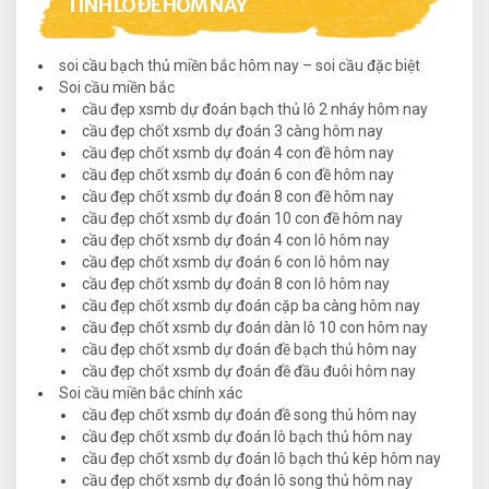
TÍNH LÔ ĐỀ HÔM NAY
soi cầu bạch thủ miền bắc hôm nay – soi cầu đặc biệt
Soi cầu miền bắc
cầu đẹp xsmb dự đoán bạch thủ lô 2 nháy hôm nay
cầu đẹp chốt xsmb dự đoán 3 càng hôm nay
cầu đẹp chốt xsmb dự đoán 4 con đề hôm nay
cầu đẹp chốt xsmb dự đoán 6 con đề hôm nay
cầu đẹp chốt xsmb dự đoán 8 con đề hôm nay
cầu đẹp chốt xsmb dự đoán 10 con đề hôm nay
cầu đẹp chốt xsmb dự đoán 4 con lô hôm nay
cầu đẹp chốt xsmb dự đoán 6 con lô hôm nay
cầu đẹp chốt xsmb dự đoán 8 con lô hôm nay
cầu đẹp chốt xsmb dự đoán cặp ba càng hôm nay
cầu đẹp chốt xsmb dự đoán dàn lô 10 con hôm nay
cầu đẹp chốt xsmb dự đoán đề bạch thủ hôm nay
cầu đẹp chốt xsmb dự đoán đề đầu đuôi hôm nay
Soi cầu miền bắc chính xác
cầu đẹp chốt xsmb dự đoán đề song thủ hôm nay
cầu đẹp chốt xsmb dự đoán lô bạch thủ hôm nay
cầu đẹp chốt xsmb dự đoán lô bạch thủ kép hôm nay
cầu đẹp chốt xsmb dự đoán lô song thủ hôm nay