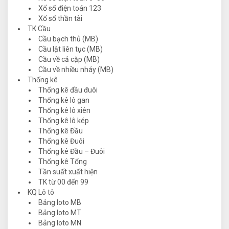
Xổ số điện toán 123
Xổ số thần tài
TK Cầu
Cầu bạch thủ (MB)
Cầu lật liên tục (MB)
Cầu về cả cặp (MB)
Cầu về nhiều nháy (MB)
Thống kê
Thống kê đầu đuôi
Thống kê lô gan
Thống kê lô xiên
Thống kê lô kép
Thống kê Đầu
Thống kê Đuôi
Thống kê Đầu – Đuôi
Thống kê Tổng
Tần suất xuất hiện
TK từ 00 đến 99
KQ Lô tô
Bảng loto MB
Bảng loto MT
Bảng loto MN