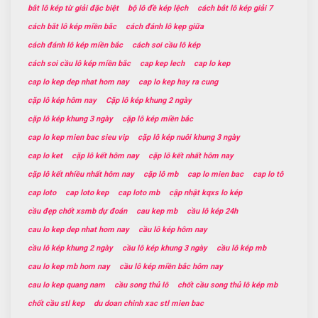
bắt lô kép từ giải đặc biệt
bộ lô đề kép lệch
cách bắt lô kép giải 7
cách bắt lô kép miền bắc
cách đánh lô kẹp giữa
cách đánh lô kép miền bắc
cách soi cầu lô kép
cách soi cầu lô kép miền bắc
cap kep lech
cap lo kep
cap lo kep dep nhat hom nay
cap lo kep hay ra cung
cặp lô kép hôm nay
Cặp lô kép khung 2 ngày
cặp lô kép khung 3 ngày
cặp lô kép miền bắc
cap lo kep mien bac sieu vip
cặp lô kép nuôi khung 3 ngày
cap lo ket
cặp lô kết hôm nay
cặp lô kết nhất hôm nay
cặp lô kết nhiều nhất hôm nay
cặp lô mb
cap lo mien bac
cap lo tô
cap loto
cap loto kep
cap loto mb
cập nhật kqxs lo kép
cầu đẹp chốt xsmb dự đoán
cau kep mb
cầu lô kép 24h
cau lo kep dep nhat hom nay
cầu lô kép hôm nay
cầu lô kép khung 2 ngày
cầu lô kép khung 3 ngày
cầu lô kép mb
cau lo kep mb hom nay
cầu lô kép miền bắc hôm nay
cau lo kep quang nam
cầu song thủ lô
chốt cầu song thủ lô kép mb
chốt cầu stl kep
du doan chinh xac stl mien bac