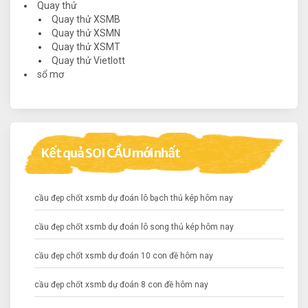
Quay thử
Quay thử XSMB
Quay thử XSMN
Quay thử XSMT
Quay thử Vietlott
sổ mơ
Kết quả SOI CẦU mới nhất
cầu đẹp chốt xsmb dự đoán lô bạch thủ kép hôm nay
cầu đẹp chốt xsmb dự đoán lô song thủ kép hôm nay
cầu đẹp chốt xsmb dự đoán 10 con đề hôm nay
cầu đẹp chốt xsmb dự đoán 8 con đề hôm nay