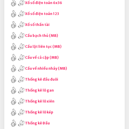
Xổ số điện toán 6x36
Xổ số điện toán 123
Xổ số thần tài
Cầu bạch thủ (MB)
Cầu lật liên tục (MB)
Cầu về cả cặp (MB)
Cầu về nhiều nháy (MB)
Thống kê đầu đuôi
Thống kê lô gan
Thống kê lô xiên
Thống kê lô kép
Thống kê Đầu