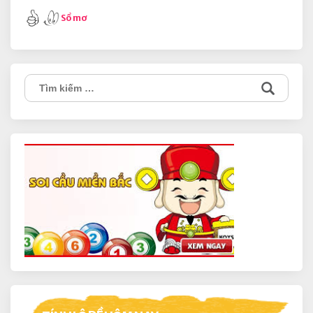
Sổ mơ
Tìm
kiếm
cho: