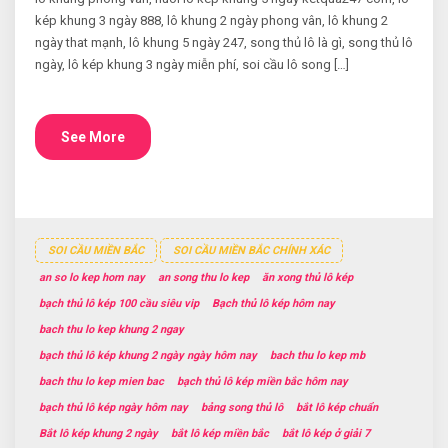
kép khung 3 ngày 888, lô khung 2 ngày phong vân, lô khung 2
ngày that mạnh, lô khung 5 ngày 247, song thủ lô là gì, song thủ lô
ngày, lô kép khung 3 ngày miễn phí, soi cầu lô song […]
See More
SOI CẦU MIỀN BẮC
SOI CẦU MIỀN BẮC CHÍNH XÁC
an so lo kep hom nay
an song thu lo kep
ăn xong thủ lô kép
bạch thủ lô kép 100 cầu siêu vip
Bạch thủ lô kép hôm nay
bach thu lo kep khung 2 ngay
bạch thủ lô kép khung 2 ngày ngày hôm nay
bach thu lo kep mb
bach thu lo kep mien bac
bạch thủ lô kép miền bắc hôm nay
bạch thủ lô kép ngày hôm nay
bảng song thủ lô
bắt lô kép chuẩn
Bắt lô kép khung 2 ngày
bắt lô kép miền bắc
bắt lô kép ở giải 7