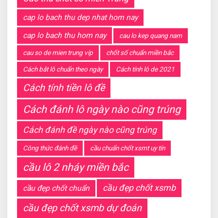
cap lo bach thu dep nhat hom nay
cap lo bach thu hom nay
cau lo kep quang nam
cau so de mien trung víp
chốt số chuẩn miền bắc
Cách bắt lô chuẩn theo ngày
Cách tính lô de 2021
Cách tính tiền lô đề
Cách đánh lô ngày nào cũng trúng
Cách đánh đề ngày nào cũng trúng
Công thức đánh đề
cầu chuẩn chốt xsmt uy tín
cầu lô 2 nháy miền bắc
cầu đẹp chốt xsmb
cầu đẹp chốt chuẩn
cầu đẹp chốt xsmb dự đoán