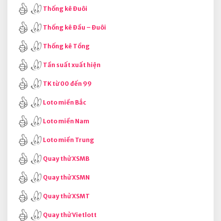
Thống kê Đuôi
Thống kê Đầu – Đuôi
Thống kê Tổng
Tần suất xuất hiện
TK từ 00 đến 99
Loto miền Bắc
Loto miền Nam
Loto miền Trung
Quay thử XSMB
Quay thử XSMN
Quay thử XSMT
Quay thử Vietlott