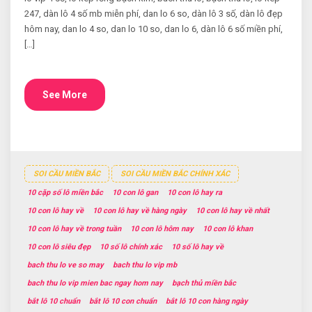
247, dàn lô 4 số mb miễn phí, dan lo 6 so, dàn lô 3 số, dàn lô đẹp
hôm nay, dan lo 4 so, dan lo 10 so, dan lo 6, dàn lô 6 số miền phí,
[…]
See More
SOI CẦU MIỀN BẮC
SOI CẦU MIỀN BẮC CHÍNH XÁC
10 cặp số lô miền bắc
10 con lô gan
10 con lô hay ra
10 con lô hay về
10 con lô hay về hàng ngày
10 con lô hay về nhất
10 con lô hay về trong tuần
10 con lô hôm nay
10 con lô khan
10 con lô siêu đẹp
10 số lô chính xác
10 số lô hay về
bach thu lo ve so may
bach thu lo vip mb
bach thu lo vip mien bac ngay hom nay
bạch thủ miền bắc
bắt lô 10 chuẩn
bắt lô 10 con chuẩn
bắt lô 10 con hàng ngày