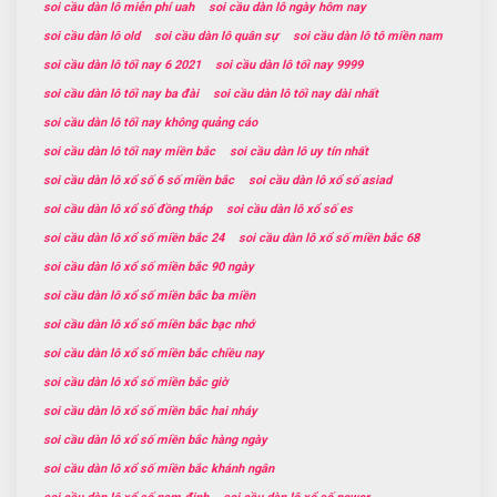
soi cầu dàn lô miễn phí uah
soi cầu dàn lô ngày hôm nay
soi cầu dàn lô old
soi cầu dàn lô quân sự
soi cầu dàn lô tô miền nam
soi cầu dàn lô tối nay 6 2021
soi cầu dàn lô tối nay 9999
soi cầu dàn lô tối nay ba đài
soi cầu dàn lô tối nay dài nhất
soi cầu dàn lô tối nay không quảng cáo
soi cầu dàn lô tối nay miền bắc
soi cầu dàn lô uy tín nhất
soi cầu dàn lô xổ số 6 số miền bắc
soi cầu dàn lô xổ số asiad
soi cầu dàn lô xổ số đồng tháp
soi cầu dàn lô xổ số es
soi cầu dàn lô xổ số miền bắc 24
soi cầu dàn lô xổ số miền bắc 68
soi cầu dàn lô xổ số miền bắc 90 ngày
soi cầu dàn lô xổ số miền bắc ba miền
soi cầu dàn lô xổ số miền bắc bạc nhớ
soi cầu dàn lô xổ số miền bắc chiều nay
soi cầu dàn lô xổ số miền bắc giờ
soi cầu dàn lô xổ số miền bắc hai nháy
soi cầu dàn lô xổ số miền bắc hàng ngày
soi cầu dàn lô xổ số miền bắc khánh ngân