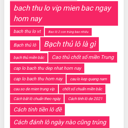
bach thu lo vip mien bac ngay
hom nay
bach thu lo vt
Bao lô 2 con trúng bao nhiêu
Bạch thủ lô là gì
Bạch thủ lô
Cao thủ chốt số miền Trung
bạch thủ miền bắc
cap lo bach thu dep nhat hom nay
cap lo bach thu hom nay
cau lo kep quang nam
cau so de mien trung víp
chốt số chuẩn miền bắc
Cách bắt lô chuẩn theo ngày
Cách tính lô de 2021
Cách tính tiền lô đề
Cách đánh lô ngày nào cũng trúng