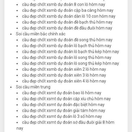
cầu đẹp chốt xsmb dự đoán 8 con lô hôm nay
cầu đẹp chốt xsmb dự đoán cặp ba càng hôm nay
cầu đẹp chốt xsmb dự đoán dàn lô 10 con hôm nay
cầu đẹp chốt xsmb dự đoán đề bạch thủ hôm nay
cầu đẹp chốt xsmb dự đoán đề đầu đuôi hôm nay
Soi cầu miền bắc chính xác
cầu đẹp chốt xsmb dự đoán đề song thủ hôm nay
cầu đẹp chốt xsmb dự đoán lô bạch thủ hôm nay
cầu đẹp chốt xsmb dự đoán lô bạch thủ kép hôm nay
cầu đẹp chốt xsmb dự đoán lô song thủ hôm nay
cầu đẹp chốt xsmb dự đoán lô song thủ kép hôm nay
cầu đẹp chốt xsmb dự đoán xiên 2 lô hôm nay
cầu đẹp chốt xsmb dự đoán xiên 3 lô hôm nay
cầu đẹp chốt xsmb dự đoán xiên 4 lô hôm nay
Soi cầu miền trung
cầu đẹp chốt xsmt dự đoán bao lô hôm nay
cầu đẹp chốt xsmt dự đoán cặp xíu chủ hôm nay
cầu đẹp chốt xsmt dự đoán đặc biệt hôm nay
cầu đẹp chốt xsmt dự đoán giải tám hôm nay
cầu đẹp chốt xsmt dự đoán lô 3 số hôm nay
cầu đẹp chốt xsmt dự đoán sớ đầu đuôi giải 8 hôm
nay