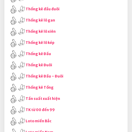
Thống kê đầu đuôi
Thống kê lô gan
Thống kê lô xiên
Thống kê lô kép
Thống kê Đầu
Thống kê Đuôi
Thống kê Đầu – Đuôi
Thống kê Tổng
Tần suất xuất hiện
TK từ 00 đến 99
Loto miền Bắc