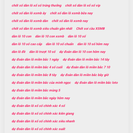
chốt số dàn lô xổ số trúng thưởng
chốt số dàn lô xổ số vip
chốt số dàn lô xsmb ây
chốt số dàn lô xsmb bữa nay
chốt số dàn lô xsmb dàn
chốt số dàn lô xsmb nay
chốt số dàn lô xsmb siêu chuẩn gần nhất
Chốt soi cầu XSMB
dàn lô 10 con
dàn lô 10 con xsmb
dàn lô 10 số
dàn lô 10 số cao cấp
dàn lô 10 số chuẩn
dàn lô 10 số hôm nay
dàn lô đề
dàn lô trượt 10 số
dự đoán dàn lô 10 con hôm nay
dự đoán dàn lô miền bắc 1 ngày
dự đoán dàn lô miền bắc 14 tây
dự đoán dàn lô miền bắc 4 số cuối
dự đoán dàn lô miền bắc 7 10
dự đoán dàn lô miền bắc 8 tây
dự đoán dàn lô miền bắc bây giờ
dự đoán dàn lô miền bắc của minh ngọc
dự đoán dàn lô miền bắc loto
dự đoán dàn lô miền bắc mùng 5
dự đoán dàn lô miền bắc ngày hôm nay
dự đoán dàn lô xổ số chính xác 4 số
dự đoán dàn lô xổ số chính xác kiên giang
dự đoán dàn lô xổ số chính xác siêu nhanh
dự đoán dàn lô xổ số chính xác suất