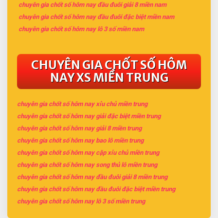
chuyên gia chốt số hôm nay đầu đuôi giải 8 miền nam
chuyên gia chốt số hôm nay đầu đuôi đặc biệt miền nam
chuyên gia chốt số hôm nay lô 3 số miền nam
CHUYÊN GIA CHỐT SỐ HÔM
NAY XS MIỀN TRUNG
chuyên gia chốt số hôm nay xỉu chủ miền trung
chuyên gia chốt số hôm nay giải đặc biệt miền trung
chuyên gia chốt số hôm nay giải 8 miền trung
chuyên gia chốt số hôm nay bao lô miền trung
chuyên gia chốt số hôm nay cặp xỉu chủ miền trung
chuyên gia chốt số hôm nay song thủ lô miền trung
chuyên gia chốt số hôm nay đầu đuôi giải 8 miền trung
chuyên gia chốt số hôm nay đầu đuôi đặc biệt miền trung
chuyên gia chốt số hôm nay lô 3 số miền trung