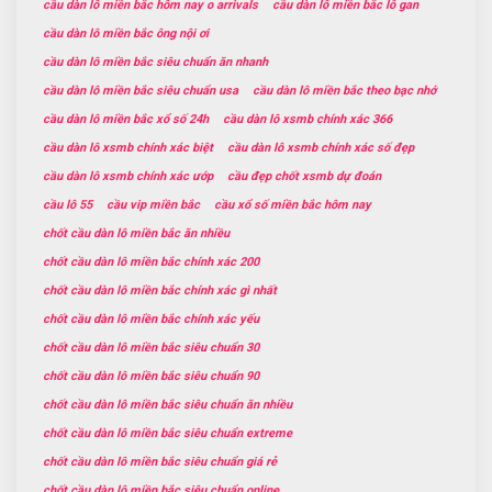
cầu dàn lô miền bắc hôm nay o arrivals
cầu dàn lô miền bắc lô gan
cầu dàn lô miền bắc ông nội ơi
cầu dàn lô miền bắc siêu chuẩn ăn nhanh
cầu dàn lô miền bắc siêu chuẩn usa
cầu dàn lô miền bắc theo bạc nhớ
cầu dàn lô miền bắc xổ số 24h
cầu dàn lô xsmb chính xác 366
cầu dàn lô xsmb chính xác biệt
cầu dàn lô xsmb chính xác số đẹp
cầu dàn lô xsmb chính xác ướp
cầu đẹp chốt xsmb dự đoán
cầu lô 55
cầu vip miền bắc
cầu xổ số miền bắc hôm nay
chốt cầu dàn lô miền bắc ăn nhiều
chốt cầu dàn lô miền bắc chính xác 200
chốt cầu dàn lô miền bắc chính xác gì nhất
chốt cầu dàn lô miền bắc chính xác yếu
chốt cầu dàn lô miền bắc siêu chuẩn 30
chốt cầu dàn lô miền bắc siêu chuẩn 90
chốt cầu dàn lô miền bắc siêu chuẩn ăn nhiều
chốt cầu dàn lô miền bắc siêu chuẩn extreme
chốt cầu dàn lô miền bắc siêu chuẩn giá rẻ
chốt cầu dàn lô miền bắc siêu chuẩn online