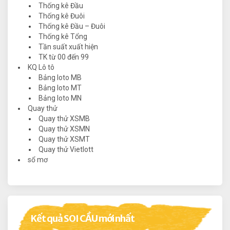
Thống kê Đầu
Thống kê Đuôi
Thống kê Đầu – Đuôi
Thống kê Tổng
Tần suất xuất hiện
TK từ 00 đến 99
KQ Lô tô
Bảng loto MB
Bảng loto MT
Bảng loto MN
Quay thử
Quay thử XSMB
Quay thử XSMN
Quay thử XSMT
Quay thử Vietlott
sổ mơ
Kết quả SOI CẦU mới nhất