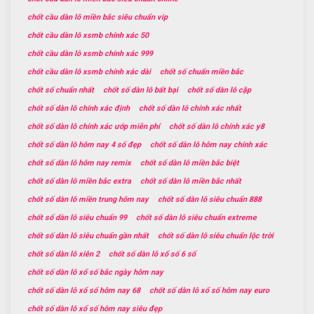
chốt cầu dàn lô miền bắc siêu chuẩn vip
chốt cầu dàn lô xsmb chính xác 50
chốt cầu dàn lô xsmb chính xác 999
chốt cầu dàn lô xsmb chính xác dài
chốt số chuẩn miền bắc
chốt số chuẩn nhất
chốt số dàn lô bất bại
chốt số dàn lô cặp
chốt số dàn lô chính xác định
chốt số dàn lô chính xác nhất
chốt số dàn lô chính xác ướp miễn phí
chốt số dàn lô chính xác y8
chốt số dàn lô hôm nay 4 số đẹp
chốt số dàn lô hôm nay chính xác
chốt số dàn lô hôm nay remix
chốt số dàn lô miền bắc biệt
chốt số dàn lô miền bắc extra
chốt số dàn lô miền bắc nhất
chốt số dàn lô miền trung hôm nay
chốt số dàn lô siêu chuẩn 888
chốt số dàn lô siêu chuẩn 99
chốt số dàn lô siêu chuẩn extreme
chốt số dàn lô siêu chuẩn gần nhất
chốt số dàn lô siêu chuẩn lộc trời
chốt số dàn lô xiên 2
chốt số dàn lô xổ số 6 số
chốt số dàn lô xổ số bắc ngày hôm nay
chốt số dàn lô xổ số hôm nay 68
chốt số dàn lô xổ số hôm nay euro
chốt số dàn lô xổ số hôm nay siêu đẹp