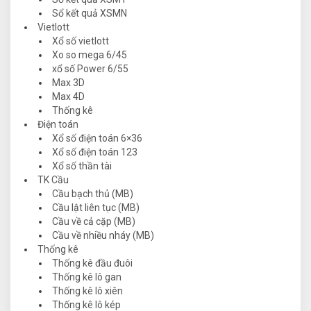
Sổ kết quả XSMN
Vietlott
Xổ số vietlott
Xo so mega 6/45
xổ số Power 6/55
Max 3D
Max 4D
Thống kê
Điện toán
Xổ số điện toán 6×36
Xổ số điện toán 123
Xổ số thần tài
TK Cầu
Cầu bạch thủ (MB)
Cầu lật liên tục (MB)
Cầu về cả cặp (MB)
Cầu về nhiều nháy (MB)
Thống kê
Thống kê đầu đuôi
Thống kê lô gan
Thống kê lô xiên
Thống kê lô kép