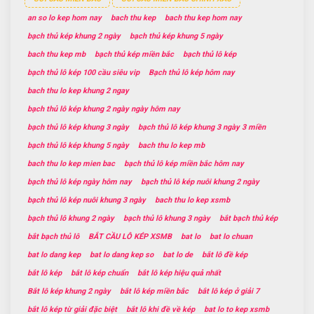
an so lo kep hom nay
bach thu kep
bach thu kep hom nay
bạch thủ kép khung 2 ngày
bạch thủ kép khung 5 ngày
bach thu kep mb
bạch thủ kép miền bắc
bạch thủ lô kép
bạch thủ lô kép 100 cầu siêu vip
Bạch thủ lô kép hôm nay
bach thu lo kep khung 2 ngay
bạch thủ lô kép khung 2 ngày ngày hôm nay
bạch thủ lô kép khung 3 ngày
bạch thủ lô kép khung 3 ngày 3 miền
bạch thủ lô kép khung 5 ngày
bach thu lo kep mb
bach thu lo kep mien bac
bạch thủ lô kép miền bắc hôm nay
bạch thủ lô kép ngày hôm nay
bạch thủ lô kép nuôi khung 2 ngày
bạch thủ lô kép nuôi khung 3 ngày
bach thu lo kep xsmb
bạch thủ lô khung 2 ngày
bạch thủ lô khung 3 ngày
bắt bạch thủ kép
bắt bạch thủ lô
BẮT CẦU LÔ KÉP XSMB
bat lo
bat lo chuan
bat lo dang kep
bat lo dang kep so
bat lo de
bắt lô đề kép
bắt lô kép
bắt lô kép chuẩn
bắt lô kép hiệu quả nhất
Bắt lô kép khung 2 ngày
bắt lô kép miền bắc
bắt lô kép ở giải 7
bắt lô kép từ giải đặc biệt
bắt lô khi đề về kép
bat lo to kep xsmb