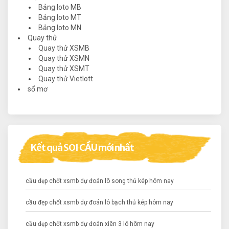
Bảng loto MB
Bảng loto MT
Bảng loto MN
Quay thử
Quay thử XSMB
Quay thử XSMN
Quay thử XSMT
Quay thử Vietlott
sổ mơ
Kết quả SOI CẦU mới nhất
cầu đẹp chốt xsmb dự đoán lô song thủ kép hôm nay
cầu đẹp chốt xsmb dự đoán lô bạch thủ kép hôm nay
cầu đẹp chốt xsmb dự đoán xiên 3 lô hôm nay