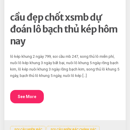
cầu đẹp chốt xsmb dự
đoán lô bạch thủ kép hôm
nay
lô kép khung 2 ngày 799, soi cầu mb 247, song thủ lô miễn phí,
nuôi lô kép khung 3 ngày bất bại, nuôi lô khung 5 ngày rồng bạch
kim, lô kép nuôi khung 3 ngày rồng bạch kim, song thủ lô khung 5
ngày, bạch thủ lô khung 5 ngày, nuôi lô kép […]
See More
SOI CẦU MIỀN BẮC
SOI CẦU MIỀN BẮC CHÍNH XÁC