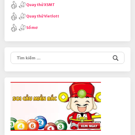
Quay thử XSMT
Quay thử Vietlott
Sổ mơ
Tìm
kiếm
cho: