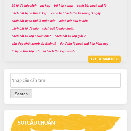
bộ lô đề kép lệch
btl kep
btl kép xsmb
cách bắt bạch thủ lô
cách bắt bạch thủ lô kép
cách bắt bạch thủ lô khung 3 ngày
cách bắt bạch thủ lô miền bắc
cách bắt cầu lô kép
cách bắt lô đề kép
cách bắt lô kép chuẩn
cách bắt lô kép chuẩn nhất
cách bắt lô kép giải 7
cầu đẹp chốt xsmb dự đoán lô
dự đoán lô bạch thủ kép hôm nay
lô bạch thủ kép mb
lô bạch thủ kép xsmb
121 COMMENTS
Search
SOI CẦU CHUẨN