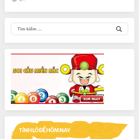
Tìm
kiếm
cho:
TÍNH LÔ ĐỀ HÔM NAY