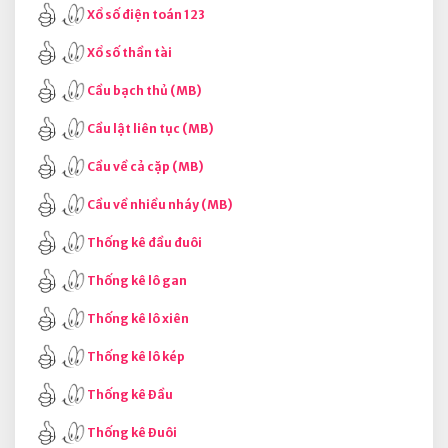
Xổ số điện toán 123
Xổ số thần tài
Cầu bạch thủ (MB)
Cầu lật liên tục (MB)
Cầu về cả cặp (MB)
Cầu về nhiều nháy (MB)
Thống kê đầu đuôi
Thống kê lô gan
Thống kê lô xiên
Thống kê lô kép
Thống kê Đầu
Thống kê Đuôi