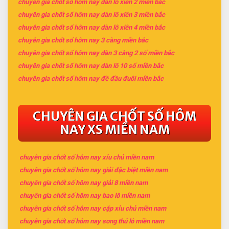
chuyên gia chốt số hôm nay dàn lô xiên 2 miền bắc
chuyên gia chốt số hôm nay dàn lô xiên 3 miền bắc
chuyên gia chốt số hôm nay dàn lô xiên 4 miền bắc
chuyên gia chốt số hôm nay 3 càng miền bắc
chuyên gia chốt số hôm nay dàn 3 càng 2 số miền bắc
chuyên gia chốt số hôm nay dàn lô 10 số miền bắc
chuyên gia chốt số hôm nay đề đầu đuôi miền bắc
CHUYÊN GIA CHỐT SỐ HÔM
NAY XS MIỀN NAM
chuyên gia chốt số hôm nay xỉu chủ miền nam
chuyên gia chốt số hôm nay giải đặc biệt miền nam
chuyên gia chốt số hôm nay giải 8 miền nam
chuyên gia chốt số hôm nay bao lô miền nam
chuyên gia chốt số hôm nay cặp xỉu chủ miền nam
chuyên gia chốt số hôm nay song thủ lô miền nam