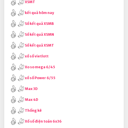
XSMT
kết quả hôm nay
Sổ kết quả XSMB
Sổ kết quả XSMN
Sổ kết quả XSMT
xổ số vietlott
Xo so mega 6/45
xổ số Power 6/55
Max 3D
Max 4D
Thống kê
Xổ số điện toán 6x36