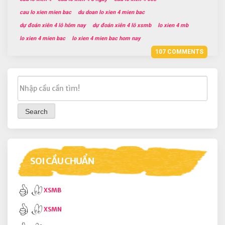
cau lo xien mien bac
du doan lo xien 4 mien bac
dự đoán xiên 4 lô hôm nay
dự đoán xiên 4 lô xsmb
lo xien 4 mb
lo xien 4 mien bac
lo xien 4 mien bac hom nay
107 COMMENTS
Search
SOI CẦU CHUẨN
XSMB
XSMN