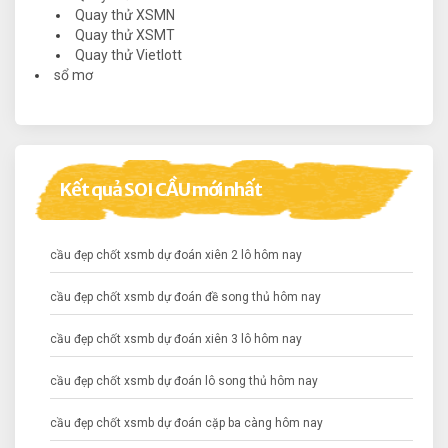
Quay thử XSMN
Quay thử XSMT
Quay thử Vietlott
sổ mơ
Kết quả SOI CẦU mới nhất
cầu đẹp chốt xsmb dự đoán xiên 2 lô hôm nay
cầu đẹp chốt xsmb dự đoán đề song thủ hôm nay
cầu đẹp chốt xsmb dự đoán xiên 3 lô hôm nay
cầu đẹp chốt xsmb dự đoán lô song thủ hôm nay
cầu đẹp chốt xsmb dự đoán cặp ba càng hôm nay