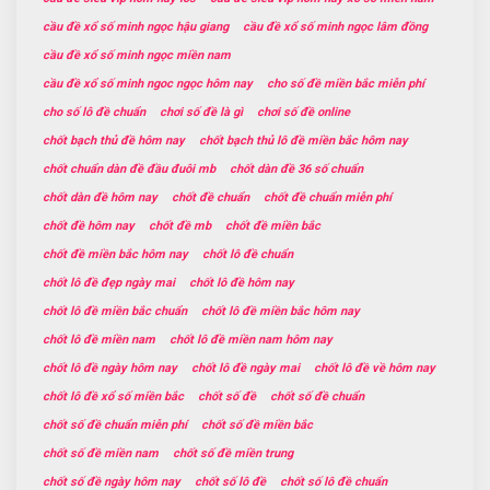
cầu đề xổ số minh ngọc hậu giang
cầu đề xổ số minh ngọc lâm đồng
cầu đề xổ số minh ngọc miền nam
cầu đề xổ số minh ngoc ngọc hôm nay
cho số đề miền bắc miễn phí
cho số lô đề chuẩn
chơi số đề là gì
chơi số đề online
chốt bạch thủ đề hôm nay
chốt bạch thủ lô đề miền bắc hôm nay
chốt chuẩn dàn đề đầu đuôi mb
chốt dàn đề 36 số chuẩn
chốt dàn đề hôm nay
chốt đề chuẩn
chốt đề chuẩn miễn phí
chốt đề hôm nay
chốt đề mb
chốt đề miền bắc
chốt đề miền bắc hôm nay
chốt lô đề chuẩn
chốt lô đề đẹp ngày mai
chốt lô đề hôm nay
chốt lô đề miền bắc chuẩn
chốt lô đề miền bắc hôm nay
chốt lô đề miền nam
chốt lô đề miền nam hôm nay
chốt lô đề ngày hôm nay
chốt lô đề ngày mai
chốt lô đề về hôm nay
chốt lô đề xổ số miền bắc
chốt số đề
chốt số đề chuẩn
chốt số đề chuẩn miễn phí
chốt số đề miền bắc
chốt số đề miền nam
chốt số đề miền trung
chốt số đề ngày hôm nay
chốt số lô đề
chốt số lô đề chuẩn