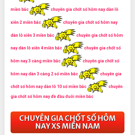
miền bắc
chuyên gia chốt số hôm nay dàn lô
xiên 2 miền bắc
chuyên gia chốt số hôm nay
dàn lô xiên 3 miền bắc
chuyên gia chốt số hôm
nay dàn lô xiên 4 miền bắc
chuyên gia chốt số
hôm nay 3 càng miền bắc
chuyên gia chốt số
hôm nay dàn 3 càng 2 số miền bắc
chuyên gia
chốt số hôm nay dàn lô 10 số miền bắc
chuyên
gia chốt số hôm nay đề đầu đuôi miền bắc
CHUYÊN GIA CHỐT SỐ HÔM
NAY XS MIỀN NAM