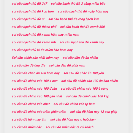
soi cầu bạch thủ đề 247
soi cầu bạch thủ đề 3 càng miền bắc
soi cầu bạch thủ đề kon tum
soi cầu bạch thủ đề ngày hôm nay
soi cầu bạch thủ đề ơi
soi cầu bạch thủ đề rồng bạch kim
soi cầu bạch thủ đề thành phố
soi cầu bạch thủ đề xsmb 500
soi cầu bạch thủ đề xsmb hôm nay miền nam
soi cầu bạch thủ đề xsmb mb
soi cầu bạch thủ đề xsmb nay
soi cầu bạch thủ lô đề miền bắc hôm nay
Soi cầu chính xác nhất hôm nay
soi cầu dàn đề ăn nhiều
soi cầu dàn đề ông địa
soi cầu dàn đề phía nam
soi cầu đề chắc ăn 100 hôm nay
soi cầu đề chắc ăn 100 yêu
soi cầu đề chính xác 100 4 con
soi cầu đề chính xác 100 ăn bao nhiêu
soi cầu đề chính xác 100 đoán
soi cầu đề chính xác 100 ê càng
soi cầu đề chính xác 100 gần nhất
soi cầu đề chính xác 100 kép
soi cầu đề chính xác nhất
soi cầu đề chính xác tp hcm
soi cầu đề chính xác trăm phần trăm
soi cầu đề hôm nay 12 con giáp
soi cầu đề hôm nay âm
soi cầu đề hôm nay o hoboken
soi cầu đề miền bắc
soi cầu đề miền bắc ơi có khách