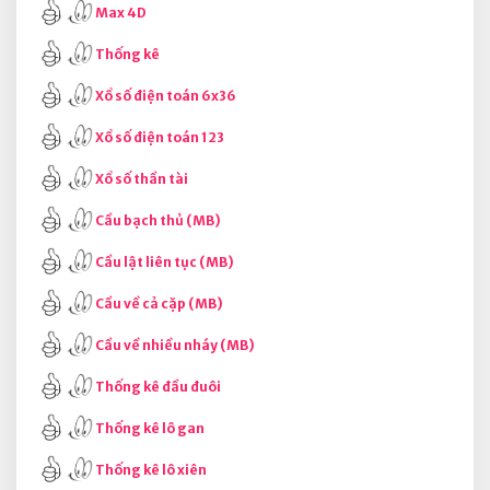
Max 4D
Thống kê
Xổ số điện toán 6x36
Xổ số điện toán 123
Xổ số thần tài
Cầu bạch thủ (MB)
Cầu lật liên tục (MB)
Cầu về cả cặp (MB)
Cầu về nhiều nháy (MB)
Thống kê đầu đuôi
Thống kê lô gan
Thống kê lô xiên