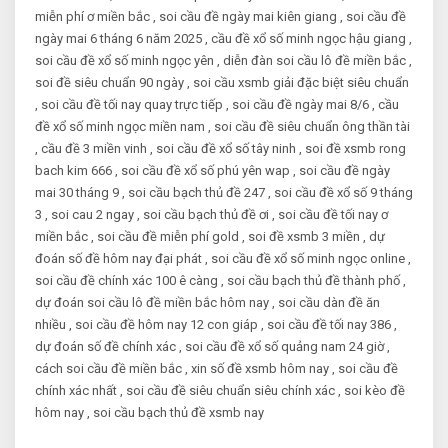
miễn phí ơ miền bắc , soi cầu đề ngày mai kiên giang , soi cầu đề
ngày mai 6 tháng 6 năm 2025 , cầu đề xổ số minh ngọc hậu giang ,
soi cầu đề xổ số minh ngọc yên , diễn đàn soi cầu lô đề miền bắc ,
soi đề siêu chuẩn 90 ngày , soi cầu xsmb giải đặc biệt siêu chuẩn
, soi cầu đề tối nay quay trực tiếp , soi cầu đề ngày mai 8/6 , cầu
đề xổ số minh ngọc miền nam , soi cầu đề siêu chuẩn ông thần tài
, cầu đề 3 miền vinh , soi cầu đề xổ số tây ninh , soi đề xsmb rong
bach kim 666 , soi cầu đề xổ số phú yên wap , soi cầu đề ngày
mai 30 tháng 9 , soi cầu bạch thủ đề 247 , soi cầu đề xổ số 9 tháng
3 , soi cau 2 ngay , soi cầu bạch thủ đề ơi , soi cầu đề tối nay ơ
miền bắc , soi cầu đề miễn phí gold , soi đề xsmb 3 miền , dự
đoán số đề hôm nay đại phát , soi cầu đề xổ số minh ngọc online ,
soi cầu đề chính xác 100 ê càng , soi cầu bạch thủ đề thành phố ,
dự đoán soi cầu lô đề miền bắc hôm nay , soi cầu dàn đề ăn
nhiều , soi cầu đề hôm nay 12 con giáp , soi cầu đề tối nay 386 ,
dự đoán số đề chính xác , soi cầu đề xổ số quảng nam 24 giờ ,
cách soi cầu đề miền bắc , xin số đề xsmb hôm nay , soi cầu đề
chính xác nhất , soi cầu đề siêu chuẩn siêu chính xác , soi kèo đề
hôm nay , soi cầu bạch thủ đề xsmb nay