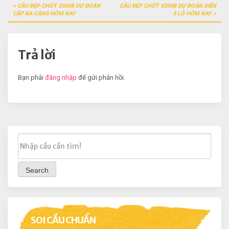
Điều
CẦU ĐẸP CHỐT XSMB DỰ ĐOÁN
CẦU ĐẸP CHỐT XSMB DỰ ĐOÁN XIÊN
hướng
CẶP BA CÀNG HÔM NAY
3 LÔ HÔM NAY
bài
viết
Trả lời
Bạn phải
đăng nhập
để gửi phản hồi.
Search
SOI CẦU CHUẨN