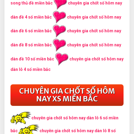
song thủ đề miền bắc
chuyên gia chốt số hôm nay
dàn đề 4 số miền bắc
chuyên gia chốt số hôm nay
dàn đề 6 số miền bắc
chuyên gia chốt số hôm nay
dàn đề 8 số miền bắc
chuyên gia chốt số hôm nay
dàn đề 10 số miền bắc
chuyên gia chốt số hôm nay
dàn lô 4 số miền bắc
CHUYÊN GIA CHỐT SỐ HÔM
NAY XS MIỀN BẮC
chuyên gia chốt số hôm nay dàn lô 6 số miền
bắc
chuyên gia chốt số hôm nay dàn lô 8 số