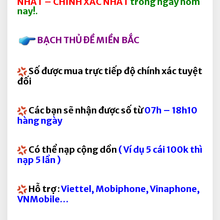
NHẤT – CHÍNH XÁC NHẤT
trong ngày hôm
nay!.
BẠCH THỦ ĐỀ MIỀN BẮC
Số được mua trực tiếp độ chính xác tuyệt
đối
Các bạn sẽ nhận được số từ
07h – 18h10
hàng ngày
Có thể nạp cộng dồn
( Ví dụ 5 cái 100k thì
nạp 5 lần )
Hỗ trợ :
Viettel, Mobiphone, Vinaphone,
VNMobile…