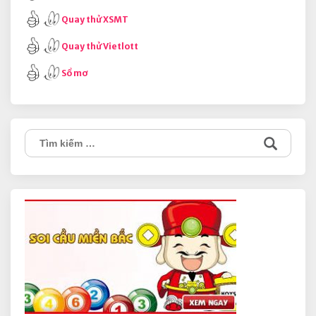
Quay thử XSMT
Quay thử Vietlott
Sổ mơ
Tìm
kiếm
cho: