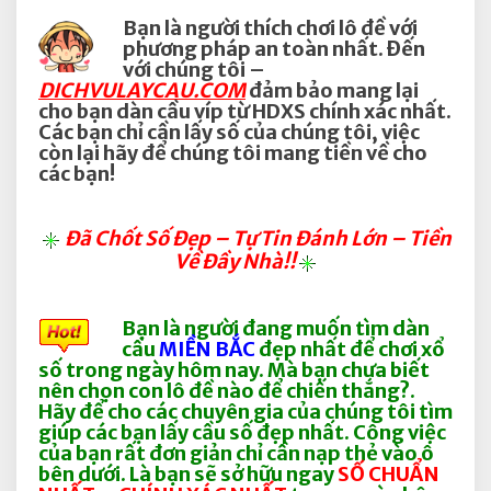
Bạn là người thích chơi lô đề với
phương pháp an toàn nhất. Đến
với chúng tôi –
DICHVULAYCAU.COM
đảm bảo mang lại
cho bạn dàn cầu víp từ HDXS chính xác nhất.
Các bạn chỉ cần lấy số của chúng tôi, việc
còn lại hãy để chúng tôi mang tiền về cho
các bạn!
Đã Chốt Số Đẹp – Tự Tin Đánh Lớn – Tiền
Về Đầy Nhà!!
Bạn là người đang muốn tìm dàn
cầu
MIỀN BẮC
đẹp nhất để chơi xổ
số trong ngày hôm nay. Mà bạn chưa biết
nên chọn con lô đề nào để chiến thắng?.
Hãy để cho các chuyên gia của chúng tôi tìm
giúp các bạn lấy cầu số đẹp nhất. Công việc
của bạn rất đơn giản chỉ cần nạp thẻ vào ô
bên dưới. Là bạn sẽ sở hữu ngay
SỐ CHUẨN