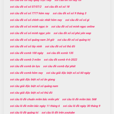
soi cầu đề tối nay quay trực tiếp
soi cầu đề tối nay rồi
soi cầu đề xổ số 07/07/2
soi cầu đề xổ số 18
soi cầu đề xổ số 7777 hôm nay
soi cầu đề xổ số 9 tháng 3
soi cầu đề xổ số chính xác nhất hôm nay
soi cầu đề xổ số gì
soi cầu đề xổ số minh ngọc in
soi cầu đề xổ số minh ngọc online
soi cầu đề xổ số minh ngọc yên
soi cầu đề xổ số phú yên wap
soi cầu đề xổ số quảng nam 24 giờ
soi cầu đề xổ số quảng trị
soi cầu đề xổ số tây ninh
soi cầu đề xổ số thủ đô
soi cầu đề xsmb 100 ngày
soi cầu đề xsmb 135
soi cầu đề xsmb 3 miền
soi cầu đề xsmb 4-6-2022
soi cầu đề xsmb ăn lựu
soi cầu đề xsmb đại phát
soi cầu đề xsmb hôm nay
soi cầu giải đặc biệt xổ số 60 ngày
soi cầu giải đặc biệt xổ số ăn giang
soi cầu giải đặc biệt xổ số quảng nam
soi cầu giải đặc biệt xổ số thủ đô
soi cầu lô đề chuẩn miền bắc miễn phí
soi cầu lô đề miền bắc 568
soi cầu lô đề miền bắc ngày 11 tháng 6
soi cầu lô đề ngày 30 tháng 9
soi cầu lô đề quảng trị
soi cầu lô đề trên youtube