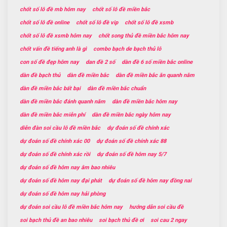
chốt số lô đề mb hôm nay
chốt số lô đề miền bắc
chốt số lô đề online
chốt số lô đề vip
chốt số lô đề xsmb
chốt số lô đề xsmb hôm nay
chốt song thủ đề miền bắc hôm nay
chốt vấn đề tiếng anh là gì
combo bạch de bạch thủ lô
con số đề đẹp hôm nay
dan đề 2 số
dàn đề 6 số miền bắc online
dàn đề bạch thủ
dàn đề miền bắc
dàn đề miền bắc ăn quanh năm
dàn đề miền bắc bất bại
dàn đề miền bắc chuẩn
dàn đề miền bắc đánh quanh năm
dàn đề miền bắc hôm nay
dàn đề miền bắc miễn phí
dàn đề miền bắc ngày hôm nay
diễn đàn soi cầu lô đề miền bắc
dự đoán số đề chính xác
dự đoán số đề chính xác 00
dự đoán số đề chính xác 88
dự đoán số đề chính xác rồi
dự đoán số đề hôm nay 5/7
dự đoán số đề hôm nay âm bao nhiêu
dự đoán số đề hôm nay đại phát
dự đoán số đề hôm nay đồng nai
dự đoán số đề hôm nay hải phòng
dự đoán soi cầu lô đề miền bắc hôm nay
hướng dẫn soi cầu đề
soi bạch thủ đề an bao nhiêu
soi bạch thủ đề ơi
soi cau 2 ngay