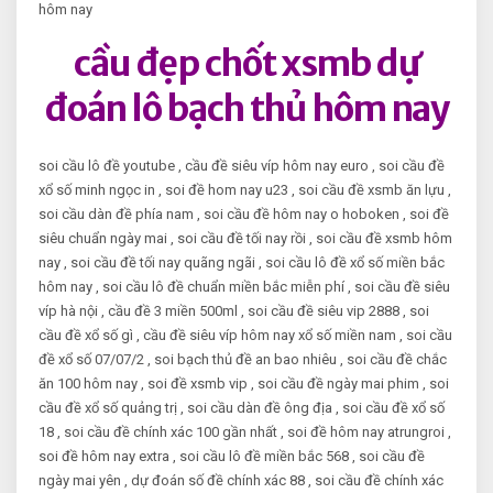
hôm nay
cầu đẹp chốt xsmb dự
đoán lô bạch thủ hôm nay
soi cầu lô đề youtube , cầu đề siêu víp hôm nay euro , soi cầu đề
xổ số minh ngọc in , soi đề hom nay u23 , soi cầu đề xsmb ăn lựu ,
soi cầu dàn đề phía nam , soi cầu đề hôm nay o hoboken , soi đề
siêu chuẩn ngày mai , soi cầu đề tối nay rồi , soi cầu đề xsmb hôm
nay , soi cầu đề tối nay quãng ngãi , soi cầu lô đề xổ số miền bắc
hôm nay , soi cầu lô đề chuẩn miền bắc miễn phí , soi cầu đề siêu
víp hà nội , cầu đề 3 miền 500ml , soi cầu đề siêu vip 2888 , soi
cầu đề xổ số gì , cầu đề siêu víp hôm nay xổ số miền nam , soi cầu
đề xổ số 07/07/2 , soi bạch thủ đề an bao nhiêu , soi cầu đề chắc
ăn 100 hôm nay , soi đề xsmb vip , soi cầu đề ngày mai phim , soi
cầu đề xổ số quảng trị , soi cầu dàn đề ông địa , soi cầu đề xổ số
18 , soi cầu đề chính xác 100 gần nhất , soi đề hôm nay atrungroi ,
soi đề hôm nay extra , soi cầu lô đề miền bắc 568 , soi cầu đề
ngày mai yên , dự đoán số đề chính xác 88 , soi cầu đề chính xác