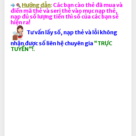
Hướng dẫn
:
Các bạn cào thẻ đã mua và
điền mã thẻ và seri thẻ vào mục nạp thẻ,
nạp đủ số lượng tiền thì số của các bạn sẽ
hiện ra!
Tư vấn lấy số, nạp thẻ và lỗi không
nhận được số liên hệ chuyên gia
“TRỰC
TUYẾN”!.