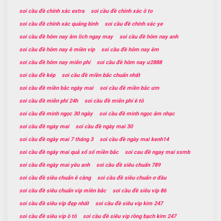
soi cầu đề chính xác extra
soi cầu đề chính xác ô to
soi cầu đề chính xác quảng bình
soi cầu đề chính xác ye
soi cầu đề hôm nay âm lich ngay may
soi cầu đề hôm nay anh
soi cầu đề hôm nay ê miền vip
soi cầu đề hôm nay êm
soi cầu đề hôm nay miễn phí
soi cầu đề hôm nay ư2888
soi cầu đề kép
soi cầu đề miền bắc chuẩn nhất
soi cầu đề miền bắc ngày mai
soi cầu đề miền bắc ưm
soi cầu đề miễn phí 24h
soi cầu đề miễn phí ê tô
soi cầu đề minh ngọc 30 ngày
soi cầu đề minh ngọc âm nhạc
soi cầu đề ngày mai
soi cầu đề ngày mai 30
soi cầu đề ngày mai 7 tháng 3
soi cầu đề ngày mai kenh14
soi cầu đề ngày mai quả xổ số miền bắc
soi cau đề ngay mai xsmb
soi cầu đề ngày mai yêu anh
soi cầu đề siêu chuẩn 789
soi cầu đề siêu chuẩn ê càng
soi cầu đề siêu chuẩn ơ đâu
soi cầu đề siêu chuẩn vip miền bắc
soi cầu đề siêu víp 86
soi cầu đề siêu víp đẹp nhất
soi cầu đề siêu vip kim 247
soi cầu đề siêu víp ô tô
soi cầu đề siêu vip rồng bạch kim 247