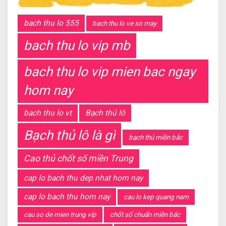
bach thu lo 555
bach thu lo ve so may
bach thu lo vip mb
bach thu lo vip mien bac ngay
hom nay
bach thu lo vt
Bạch thủ lô
Bạch thủ lô là gì
bạch thủ miền bắc
Cao thủ chốt số miền Trung
cap lo bach thu dep nhat hom nay
cap lo bach thu hom nay
cau lo kep quang nam
cau so de mien trung víp
chốt số chuẩn miền bắc