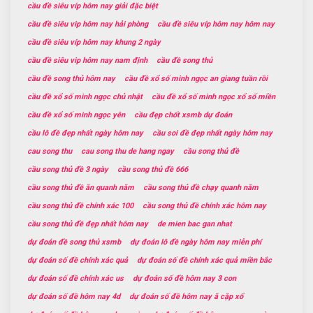
cầu đề siêu víp hôm nay giải đặc biệt
cầu đề siêu vip hôm nay hải phòng
cầu đề siêu víp hôm nay hôm nay
cầu đề siêu víp hôm nay khung 2 ngày
cầu đề siêu vip hôm nay nam định
cầu đề song thủ
cầu đề song thủ hôm nay
cầu đề xổ số minh ngọc an giang tuần rồi
cầu đề xổ số minh ngọc chủ nhật
cầu đề xổ số minh ngọc xổ số miền
cầu đề xổ số minh ngọc yên
cầu đẹp chốt xsmb dự đoán
cầu lô đề đẹp nhất ngày hôm nay
cầu soi đề đẹp nhất ngày hôm nay
cau song thu
cau song thu de hang ngay
cầu song thủ đề
cầu song thủ đề 3 ngày
cầu song thủ đề 666
cầu song thủ đề ăn quanh năm
cầu song thủ đề chạy quanh năm
cầu song thủ đề chính xác 100
cầu song thủ đề chính xác hôm nay
cầu song thủ đề đẹp nhất hôm nay
de mien bac gan nhat
dự đoán đề song thủ xsmb
dự đoán lô đề ngày hôm nay miễn phí
dự đoán số đề chính xác quả
dự đoán số đề chính xác quả miền bắc
dự đoán số đề chính xác us
dự đoán số đề hôm nay 3 con
dự đoán số đề hôm nay 4d
dự đoán số đề hôm nay ă cặp xổ