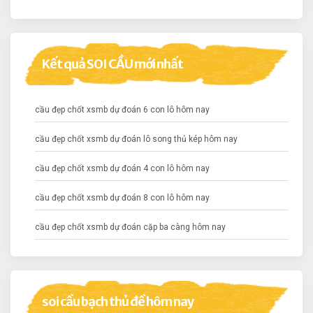
Kết quả SOI CẦU mới nhất
cầu đẹp chốt xsmb dự đoán 6 con lô hôm nay
cầu đẹp chốt xsmb dự đoán lô song thủ kép hôm nay
cầu đẹp chốt xsmb dự đoán 4 con lô hôm nay
cầu đẹp chốt xsmb dự đoán 8 con lô hôm nay
cầu đẹp chốt xsmb dự đoán cặp ba càng hôm nay
soi cầu bạch thủ đề hôm nay