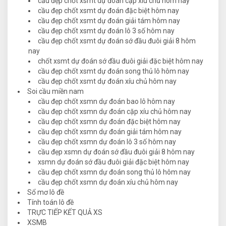
cầu đẹp chốt xsmt dự đoán cặp xíu chủ hôm nay
cầu đẹp chốt xsmt dự đoán đặc biệt hôm nay
cầu đẹp chốt xsmt dự đoán giải tám hôm nay
cầu đẹp chốt xsmt dự đoán lô 3 số hôm nay
cầu đẹp chốt xsmt dự đoán sớ đầu đuôi giải 8 hôm
nay
chốt xsmt dự đoán sớ đầu đuôi giải đặc biệt hôm nay
cầu đẹp chốt xsmt dự đoán song thủ lô hôm nay
cầu đẹp chốt xsmt dự đoán xíu chủ hôm nay
Soi cầu miền nam
cầu đẹp chốt xsmn dự đoán bao lô hôm nay
cầu đẹp chốt xsmn dự đoán cặp xíu chủ hôm nay
cầu đẹp chốt xsmn dự đoán đặc biệt hôm nay
cầu đẹp chốt xsmn dự đoán giải tám hôm nay
cầu đẹp chốt xsmn dự đoán lô 3 số hôm nay
cầu đẹp xsmn dự đoán sớ đầu đuôi giải 8 hôm nay
xsmn dự đoán sớ đầu đuôi giải đặc biệt hôm nay
cầu đẹp chốt xsmn dự đoán song thủ lô hôm nay
cầu đẹp chốt xsmn dự đoán xíu chủ hôm nay
Sổ mơ lô đề
Tính toán lô đề
TRỰC TIẾP KẾT QUẢ XS
XSMB