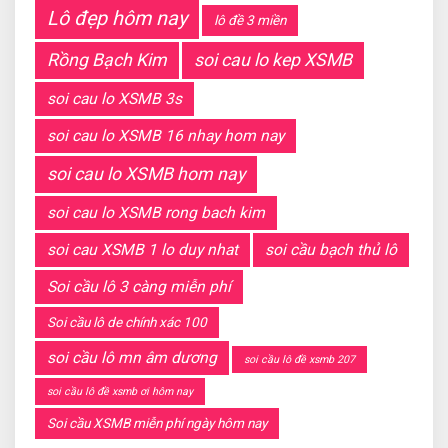
Lô đẹp hôm nay
lô đề 3 miền
Rồng Bạch Kim
soi cau lo kep XSMB
soi cau lo XSMB 3s
soi cau lo XSMB 16 nhay hom nay
soi cau lo XSMB hom nay
soi cau lo XSMB rong bach kim
soi cau XSMB 1 lo duy nhat
soi cầu bạch thủ lô
Soi cầu lô 3 càng miễn phí
Soi cầu lô de chính xác 100
soi cầu lô mn âm dương
soi cầu lô đề xsmb 207
soi cầu lô đề xsmb ơi hôm nay
Soi cầu XSMB miễn phí ngày hôm nay