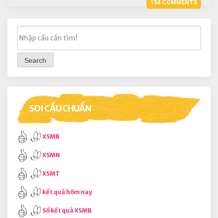
154 COMMENTS
Search
SOI CẦU CHUẨN
XSMB
XSMN
XSMT
kết quả hôm nay
Sổ kết quả XSMB