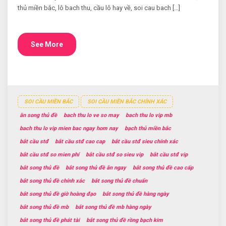
thủ miền bắc, lô bach thu, cầu lô hay về, soi cau bach […]
See More
SOI CẦU MIỀN BẮC
SOI CẦU MIỀN BẮC CHÍNH XÁC
ăn song thủ đề
bach thu lo ve so may
bach thu lo vip mb
bach thu lo vip mien bac ngay hom nay
bạch thủ miền bắc
bắt cầu stđ
bắt cầu stđ cao cap
bắt cầu stđ sieu chính xác
bắt cầu stđ so mien phí
bắt cầu stđ so sieu vip
bắt cầu stđ vip
bắt song thủ đề
bắt song thủ đề ăn ngay
bắt song thủ đề cao cấp
bắt song thủ đề chính xác
bắt song thủ đề chuẩn
bắt song thủ đề giờ hoàng đạo
bắt song thủ đề hàng ngày
bắt song thủ đề mb
bắt song thủ đề mb hàng ngày
bắt song thủ đề phát tài
bắt song thủ đề rồng bạch kim