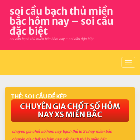
Skip
soi cầu bạch thủ miền
to
content
bắc hôm nay – soi cầu
đặc biệt
soi cầu bạch thủ miền bắc hôm nay – soi cầu đặc biệt
THẺ:
SOI CẦU ĐỀ KÉP
CHUYÊN GIA CHỐT SỐ HÔM
NAY XS MIỀN BẮC
chuyên gia chốt số hôm nay bạch thủ lô 2 nháy miền bắc
chuyên gia chốt số hôm nay cấp bạch thủ lô miền bắc