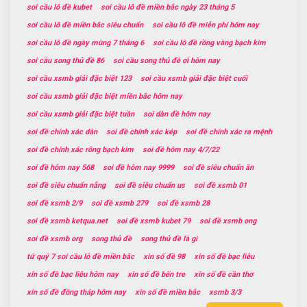
soi cầu lô đề kubet
soi cầu lô đề miền bắc ngày 23 tháng 5
soi cầu lô đề miền bắc siêu chuẩn
soi cầu lô đề miễn phí hôm nay
soi cầu lô đề ngày mùng 7 tháng 6
soi cầu lô đề rồng vàng bạch kim
soi cầu song thủ đề 86
soi cầu song thủ đề ơi hôm nay
soi cầu xsmb giải đặc biệt 123
soi cầu xsmb giải đặc biệt cuối
soi cầu xsmb giải đặc biệt miền bắc hôm nay
soi cầu xsmb giải đặc biệt tuần
soi dàn đề hôm nay
soi đề chính xác dàn
soi đề chính xác kép
soi đề chính xác ra mệnh
soi đề chính xác rông bạch kim
soi đề hôm nay 4/7/22
soi đề hôm nay 568
soi đề hôm nay 9999
soi đề siêu chuẩn ăn
soi đề siêu chuẩn nẵng
soi đề siêu chuẩn us
soi đề xsmb 01
soi đề xsmb 2/9
soi đề xsmb 279
soi đề xsmb 28
soi đề xsmb ketqua.net
soi đề xsmb kubet 79
soi đề xsmb ong
soi đề xsmb org
song thủ đề
song thủ đề là gì
tứ quý 7 soi cầu lô đề miền bắc
xin số đề 98
xin số đề bạc liêu
xin số đề bạc liêu hôm nay
xin số đề bến tre
xin số đề cần thơ
xin số đề đồng tháp hôm nay
xin số đề miền bắc
xsmb 3/3