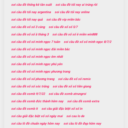
soi cầu đề thống kê tần suất
soi cầu đề tối nay ai trúng rồi
soi cầu đề tối nay argentina
soi cầu đề tối nay online
soi cầu đề tối nay quả
soi cầu đề vip miền bắc
soi cầu đề xổ số 3 càng
soi cầu đề xổ số 5/7
soi cầu đề xổ số â tháng 3
soi cầu đề xổ số ê miền win888
soi cầu đề xổ số minh ngọc 7 tuần
soi cầu đề xổ số minh ngọc 8/7/2
soi cầu đề xổ số minh ngọc đài miền bắc
soi cầu đề xổ số minh ngọc êm nhất
soi cầu đề xổ số minh ngọc phú yên
soi cầu đề xổ số minh ngọc phương trang
soi cầu đề xổ số phương trang
soi cầu đề xổ số remix
soi cầu đề xổ số sóc trăng
soi cầu đề xổ số tiền giang
soi cầu đề xsmb 9/7/22
soi cầu đề xsmb atrungroi
soi cầu đề xsmb đức thành hôm nay
soi cầu đề xsmb extra
soi cầu đề xsmb it
soi cầu giải đặc biệt xổ số in
soi cầu giải đặc biệt xổ số ngày mai
soi cau lo de
soi cầu lô đề chuẩn ngày hôm nay
soi cầu lô đề đẹp hôm nay