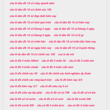
cầu lô dàn đề 10 số chạy quanh năm
cầu lô dàn đề 10 số chính xác 100
cầu lô dàn đề 10 số đẹp nhất hôm nay
cầu lô dàn đề 10 số hình quả trám
cầu lô dàn đề 10 số hôm nay
cầu lô dàn đề 10 số khung 2 ngày
cầu lô dàn đề 10 số khung 3 ngày
cầu lô dàn đề 10 số khung 5 ngày
cầu lô dàn đề 10 số là gì
cầu lô dàn đề 10 số miền bắc
cầu lô dàn đề 10 số miền bắc hôm nay
cầu lô dàn đề 10 số ngày hôm nay
cầu lô dàn đề 10 số truyền thống
cầu lô de dàn đề 10 số chính xác 100
cau lo de mb
cầu lô đề 3 miền 500ml
cầu lô đề 3 miền 56
cầu lô đề 3 miền âm
cầu lô đề 3 miền chuẩn
cầu lô đề 3 miền việt nam
cầu lô đề chính xác 95
cầu lô đề chính xác kinh nghiệm dự đoán
cầu lô đề chính xác rông bạch kim
cầu lô đề hôm nay 4/6
cầu lô đề hôm nay 5/7
cầu lô đề siêu vip 5 số
cầu lô đề siêu vip đại phát
cầu lô đề xổ số 798
cầu lô đề xổ số âm
cầu lô đề xổ số extra
cầu lô đề xổ số xem
cầu lô đề xsmb 24h
cầu lô đề xsmb 500
cầu số đề 3 miền lyric
cầu số đề 3 miền nam