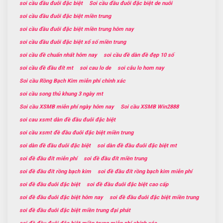
soi cầu đầu đuôi đặc biệt
Soi cầu đầu đuôi đặc biệt de nuôi
soi cầu đầu đuôi đặc biệt miền trung
soi cầu đầu đuôi đặc biệt miền trung hôm nay
soi cầu đầu đuôi đặc biệt xổ số miền trung
soi cầu đề chuẩn nhất hôm nay
soi cầu đề dàn đề đẹp 10 số
soi cầu đề đầu đít mt
soi cau lo de
soi câu lo hom nay
Soi cầu Rồng Bạch Kim miễn phí chính xác
soi cầu song thủ khung 3 ngày mt
Soi cầu XSMB miễn phí ngày hôm nay
Soi cầu XSMB Win2888
soi cau xsmt dàn đề đầu đuôi đặc biệt
soi cầu xsmt đề đầu đuôi đặc biệt miền trung
soi dàn đề đầu đuôi đặc biệt
soi dàn đề đầu đuôi đặc biệt mt
soi đề đầu đít miễn phí
soi đề đầu đít miền trung
soi đề đầu đít rồng bạch kim
soi đề đầu đít rồng bạch kim miễn phí
soi đề đầu đuôi đặc biệt
soi đề đầu đuôi đặc biệt cao cấp
soi đề đầu đuôi đặc biệt hôm nay
soi đề đầu đuôi đặc biệt miền trung
soi đề đầu đuôi đặc biệt miền trung đại phát