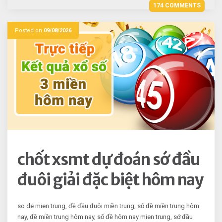
174 COMMENTS
Posted on
09/08/2026
chốt xsmt dự đoán sớ đầu
đuôi giải đặc biệt hôm nay
so de mien trung, đề đầu đuôi miền trung, số đề miền trung hôm
nay, đề miền trung hôm nay, số đề hôm nay mien trung, sớ đầu