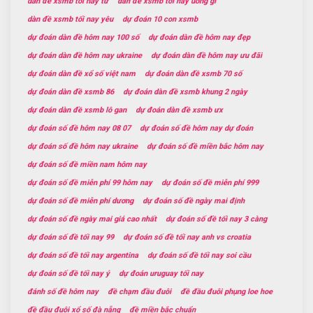
dàn đề xsmb tối nay tử
dàn đề xsmb tối nay uống gì
dàn đề xsmb tối nay yêu
dự đoán 10 con xsmb
dự đoán dàn đề hôm nay 100 số
dự đoán dàn đề hôm nay đẹp
dự đoán dàn đề hôm nay ukraine
dự đoán dàn đề hôm nay ưu đãi
dự đoán dàn đề xổ số việt nam
dự đoán dàn đề xsmb 70 số
dự đoán dàn đề xsmb 86
dự đoán dàn đề xsmb khung 2 ngày
dự đoán dàn đề xsmb lô gan
dự đoán dàn đề xsmb ưx
dự đoán số đề hôm nay 08 07
dự đoán số đề hôm nay dự đoán
dự đoán số đề hôm nay ukraine
dự đoán số đề miền bắc hôm nay
dự đoán số đề miền nam hôm nay
dự đoán số đề miễn phí 99 hôm nay
dự đoán số đề miễn phí 999
dự đoán số đề miễn phí dương
dự đoán số đề ngày mai định
dự đoán số đề ngày mai giá cao nhất
dự đoán số đề tối nay 3 càng
dự đoán số đề tối nay 99
dự đoán số đề tối nay anh vs croatia
dự đoán số đề tối nay argentina
dự đoán số đề tối nay soi cầu
dự đoán số đề tối nay ý
dự đoán uruguay tối nay
đánh số đề hôm nay
đề chạm đầu đuôi
đề đầu đuôi phụng loe hoe
đề đầu đuôi xổ số đà nẵng
đề miền bắc chuẩn