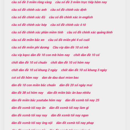
cầu số đề 3 miền rồng vàng
cầu số đề 3 miền trực tiếp hôm nay
cầu số đề chính xác anh
cầu số đề chính xác dịnh
cầu số đề chính xác độ
cầu số đề chính xác in english
cầu số đề chính xác kép
cầu số đề chính xác ô tô
cầu số đề chính xác phần mềm tính
cầu số đề chính xác quảng bình
cầu số đề miền bắc en
cầu số đề miễn phí 4 số cuối
cầu số đề miễn phí dương
Cầu vip dàn đề 10 số mb
cầu víp kqxs dàn đề 10 con mb hôm nay
chốt dàn đề 10 số
chốt dàn đề 10 số chuẩn
chốt dàn đề 10 số hôm nay
chốt dàn đề 10 số khung 2 ngày
chốt dàn đề 10 số khung 3 ngày
coi số đề hôm nay
dan de dau duoi mien bac
dàn đề 10 con miền bắc chuẩn
dàn đề 20 số ngày mai
dàn đề 38 số hôm nay
dàn đề miền bắc ăn bao nhiêu
dàn đề miền bắc youtube hôm nay
dàn đề xsmb tối nay 25
dàn đề xsmb tối nay ăn
dàn đề xsmb tối nay làm gì
dàn đề xsmb tối nay nay
dàn đề xsmb tối nay ngon
dàn đề xsmb tối nay ông nội
dàn đề xsmb tối nay phap