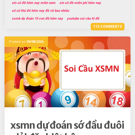
xin số đề hôm nay miền nam
xin số đề miễn phí hôm nay
xổ số thủ đô hôm nay đề về bao nhiêu
xsmb dự đoán 10 con đề hôm nay
youtube soi cầu lô đề
115 COMMENTS
Posted on
09/08/2026
xsmn dự đoán sớ đầu đuôi