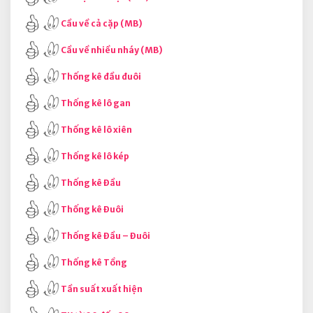
Cầu về cả cặp (MB)
Cầu về nhiều nháy (MB)
Thống kê đầu đuôi
Thống kê lô gan
Thống kê lô xiên
Thống kê lô kép
Thống kê Đầu
Thống kê Đuôi
Thống kê Đầu – Đuôi
Thống kê Tổng
Tần suất xuất hiện