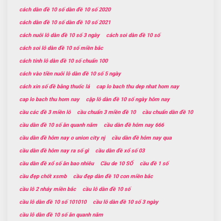
cách dàn đề 10 số dàn đề 10 số 2020
cách dàn đề 10 số dàn đề 10 số 2021
cách nuôi lô dàn đề 10 số 3 ngày
cách soi dàn đề 10 số
cách soi lô dàn đề 10 số miền bắc
cách tính lô dàn đề 10 số chuẩn 100
cách vào tiền nuôi lô dàn đề 10 số 5 ngày
cách xin số đề bằng thuốc lá
cap lo bach thu dep nhat hom nay
cap lo bach thu hom nay
cặp lô dàn đề 10 số ngày hôm nay
cầu các đề 3 miền lô
cầu chuẩn 3 miền đề 10
cầu chuẩn dàn đề 10
cầu dàn đề 10 số ăn quanh năm
cầu dàn đề hôm nay 666
cầu dàn đề hôm nay o union city nj
cầu dàn đề hôm nay qua
cầu dàn đề hôm nay ra số gì
cầu dàn đề xổ số 03
cầu dàn đề xổ số ăn bao nhiêu
Cầu de 10 SỐ
cầu đề 1 số
cầu đẹp chốt xsmb
cầu đẹp dàn đề 10 con miền bắc
cầu lô 2 nháy miền bắc
cầu lô dàn đề 10 số
cầu lô dàn đề 10 số 101010
cầu lô dàn đề 10 số 3 ngày
cầu lô dàn đề 10 số ăn quanh năm