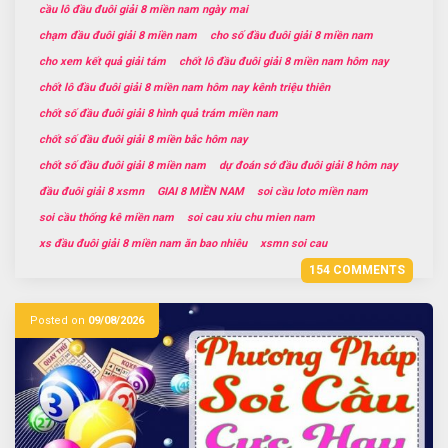
cầu lô đầu đuôi giải 8 miền nam ngày mai
chạm đầu đuôi giải 8 miền nam
cho số đầu đuôi giải 8 miền nam
cho xem kết quả giải tám
chốt lô đầu đuôi giải 8 miền nam hôm nay
chốt lô đầu đuôi giải 8 miền nam hôm nay kênh triệu thiên
chốt số đầu đuôi giải 8 hình quả trám miền nam
chốt số đầu đuôi giải 8 miền bắc hôm nay
chốt số đầu đuôi giải 8 miền nam
dự đoán sớ đầu đuôi giải 8 hôm nay
đầu đuôi giải 8 xsmn
GIAI 8 MIỀN NAM
soi cầu loto miền nam
soi cầu thống kê miền nam
soi cau xiu chu mien nam
xs đầu đuôi giải 8 miền nam ăn bao nhiêu
xsmn soi cau
154 COMMENTS
Posted on
09/08/2026