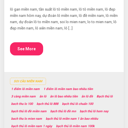
lô gan miền nam, tần suất lô tô miền nam, lô tô miền nam, lô đẹp
miền nam hôm nay, dự đoán lô miền nam, lô đề miền nam, lô miền
nam, dự đoán lô to miền nam, soi lo mien nam, lo to mien nam, lô
đẹp miền nam, lô xiên miền nam, lô […]
See More
SOI CẦU MIỀN NAM
1 điểm lô miền nam
1 điểm lô miền nam bao nhiêu tiền
3 càng miền nam
ăn lô
ăn lô bao nhiêu tiền
ăn lô đề
Bạch thủ lô
bach thu lo 100
bạch thủ lô 888
bạch thủ lô chuẩn 100
bạch thủ lô đề miền nam
bạch thủ lô đề mn
bạch thủ lô hom nay
bach thu lo mien nam
bạch thủ lô miền nam 1 ăn bao nhiêu
bạch thủ lô miền nam 1 ngày
bạch thủ lô miền nam 100k