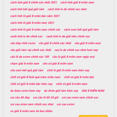
cách tính giải 8 chính xác nhất 2021
cách tính giải 8 miền nam
cách tính kết quả giải tám
cách tính lo de chinh xac nhat
cách tính lô giải 8 miền bắc năm 2021
cách tính lô giải 8 miền nam 2021
cách tính lô giải 8 miền nam chính xác
cách xem kết quả giải tám
canh tinh lo de chinh xac
canh tinh lo de giải tám chinh xac
cầu đẹp chốt xsmn
cầu giải 8 chính xác nhất
cầu giải 8 miền nam
cầu giải tám vip chính xác nhất
cau lo de chinh xac nhat hom nay
cầu lô de xsmn chính xác 100
cầu lô giải 8 miền nam ngày mai
chạm giải 8 miền nam
cho số giải 8 miền nam
cho xem kết quả giải tám
chốt lô giải 8 miền nam hôm nay
chốt số giải 8 hình quả trám miền nam
chốt số giải 8 miền bắc
chốt số giải 8 miền bắc hôm nay
chốt số giải 8 miền nam
du doan xsmn hom nay
dự đoán giải tám hôm nay
GIAI 8 MIỀN NAM
soi cầu đề đẹp
soi cầu lô đề 24 giờ
soi cau mien nam chinh xac
soi cau mien nam chinh xac nhat
soi cau xsmn
xs giải 8 miền nam ăn bao nhiêu