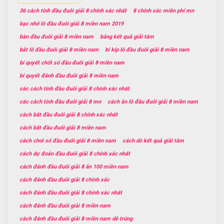
36 cách tính đầu đuôi giải 8 chính xác nhất
8 chính xác miễn phí mn
bạc nhớ lô đầu đuôi giải 8 miền nam 2019
bàn đầu đuôi giải 8 miền nam
bảng kết quả giải tám
bắt lô đầu đuôi giải 8 miền nam
bí kíp lô đầu đuôi giải 8 miền nam
bí quyết chốt số đầu đuôi giải 8 miền nam
bí quyết đánh đầu đuôi giải 8 miền nam
các cách tính đầu đuôi giải 8 chính xác nhất
các cách tính đầu đuôi giải 8 mn
cách ăn lô đầu đuôi giải 8 miền nam
cách bắt đầu đuôi giải 8 chính xác nhất
cách bắt đầu đuôi giải 8 miền nam
cách chơi số đầu đuôi giải 8 miền nam
cách dò kết quả giải tám
cách dự đoán đầu đuôi giải 8 chính xác nhất
cách đánh đầu đuôi giải 8 ăn 100 miền nam
cách đánh đầu đuôi giải 8 chính xác
cách đánh đầu đuôi giải 8 chính xác nhất
cách đánh đầu đuôi giải 8 miền nam
cách đánh đầu đuôi giải 8 miền nam dễ trúng