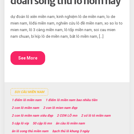
đoán song thủ lô hôm nay
dự đoán lô xiên miền nam, kinh nghiệm lô de miền nam, lo de
mien nam, lôđá miền nam, nghiên cứu lô đề miền nam, xo so lo to
mien nam, lô 3 càng miền nam, lô tốp miền nam, soi cau mien
nam chuan, bí kíp lô de miền nam, bắt lô miền nam, […]
See More
SOI CẦU MIỀN NAM
1 điểm lô miền nam
1 điểm lô miền nam bao nhiêu tiền
2 con lô miền nam
2 con lô mien nam đẹp
2 con lô miền nam siêu đẹp
2 CON LÔ mn
2 số lô tô miền nam
5 cặp lô vip
50 cặp lô mn
ăn cầu lô miền nam
ăn lô song thủ miền nam
bạch thủ lô khung 3 ngày