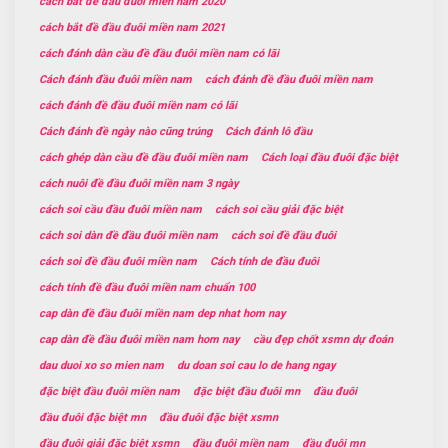
cách bắt đề đầu đuôi miền nam 2020
cách bắt đề đầu đuôi miền nam 2021
cách đánh dàn cầu đề đầu đuôi miền nam có lãi
Cách đánh đầu đuôi miền nam
cách đánh đề đầu đuôi miền nam
cách đánh đề đầu đuôi miền nam có lãi
Cách đánh đề ngày nào cũng trúng
Cách đánh lô đầu
cách ghép dàn cầu đề đầu đuôi miền nam
Cách loại đầu đuôi đặc biệt
cách nuôi đề đầu đuôi miền nam 3 ngày
cách soi cầu đầu đuôi miền nam
cách soi cầu giải đặc biệt
cách soi dàn đề đầu đuôi miền nam
cách soi đề đầu đuôi
cách soi đề đầu đuôi miền nam
Cách tính de đầu đuôi
cách tính đề đầu đuôi miền nam chuẩn 100
cap dàn đề đầu đuôi miền nam dep nhat hom nay
cap dàn đề đầu đuôi miền nam hom nay
cầu đẹp chốt xsmn dự đoán
dau duoi xo so mien nam
du doan soi cau lo de hang ngay
đặc biệt đầu đuôi miền nam
đặc biệt đầu đuôi mn
đầu đuôi
đầu đuôi đặc biệt mn
đầu đuôi đặc biệt xsmn
đầu đuôi giải đặc biệt xsmn
đầu đuôi miền nam
đầu đuôi mn