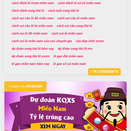
cách đánh lô trượt miền nam
cách đánh lô xổ số miền nam
Cách đánh song thủ lô
cách nuôi song thủ lô
cách soi cầu lô đề miền nam
cách soi cầu lô miền nam
cách soi cầu lô tô miền nam
cách soi cầu song thủ lô
cách soi lô đề miền nam
cách soi lô miền nam
cách soi lô miền nam của các chuyên gia
cầu đẹp chốt xsmn
dự đoán song thủ lô hôm nay
dự đoán song thủ lô mn
dự đoán song thủ lô xsmn
lô gan đài miền nam
lô gan miền nam hôm nay
lô gan xổ số miền nam
178 COMMENTS
Posted on
09/08/2026