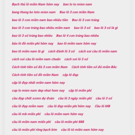
Bạch thủ lô miền Nam hôm nay
ban lo to mien nam
bang thong ke loto mien nam
Bao lô 3 con miền Nam
bao lô 3 con miền nam bao nhiêu tiền
Bao lô 3 con trúng
bao lô 3 con trúng bao nhiêu miền nam
bao lô 3 số
bao lô 3 số là gì
bao lô 3 số trúng bao nhiêu
Bao lô 4 con trúng bao nhiêu
bảo lô đề miễn phí hôm nay
bao lô miền nam hôm nay
bao lô miền nam là gì
cách đánh lô 3 số
cách soi cầu lô miền nam
cách soi cầu lô miền nam chuẩn
cách soi lô 3 số
Cách tính tiền số đá 3 con miền Nam
Cách tính tiền số đá miền Bắc
Cách tính tiền số đề miền Nam
cặp lô đẹp
cặp lô đẹp nhất miền nam hôm nay
cap lo mien nam dep nhat hom nay
cặp lô miễn phí
cầu đẹp chốt xsmn dự đoán
cầu lô 3 ngày miễn phí
cầu lô 3 số
cầu lô đẹp miền nam
cầu lô đẹp miễn phí hôm nay
Cầu lô MB
cầu lô mb miễn phí
cầu lô miền nam hôm nay
cầu lô miền nam miển phí
cầu lô miễn phí 888
cầu lô miễn phí rồng bạch kim
cầu lô tô miền nam hôm nay