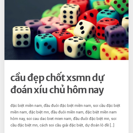
cầu đẹp chốt xsmn dự
đoán xíu chủ hôm nay
đặc biệt miền nam, đầu đuôi đặc biệt miền nam, soi cầu đặc biệt
miền nam, đặc biệt mn, đầu đuôi miền nam, đặc biệt miền nam
hôm nay, soi cau dac biet mien nam, đầu đuôi đặc biệt mn, soi
cầu đặc biệt mn, cách soi cầu giải đặc biệt, dự đoán lô đề […]