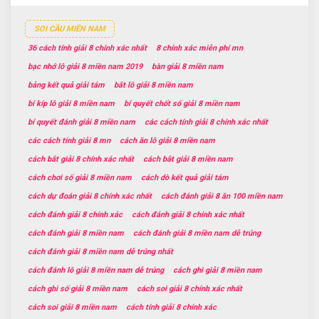
SOI CẦU MIỀN NAM
36 cách tính giải 8 chính xác nhất
8 chính xác miễn phí mn
bạc nhớ lô giải 8 miền nam 2019
bàn giải 8 miền nam
bảng kết quả giải tám
bắt lô giải 8 miền nam
bí kíp lô giải 8 miền nam
bí quyết chốt số giải 8 miền nam
bí quyết đánh giải 8 miền nam
các cách tính giải 8 chính xác nhất
các cách tính giải 8 mn
cách ăn lô giải 8 miền nam
cách bắt giải 8 chính xác nhất
cách bắt giải 8 miền nam
cách chơi số giải 8 miền nam
cách dò kết quả giải tám
cách dự đoán giải 8 chính xác nhất
cách đánh giải 8 ăn 100 miền nam
cách đánh giải 8 chính xác
cách đánh giải 8 chính xác nhất
cách đánh giải 8 miền nam
cách đánh giải 8 miền nam dễ trúng
cách đánh giải 8 miền nam dễ trúng nhất
cách đánh lô giải 8 miền nam dễ trúng
cách ghi giải 8 miền nam
cách ghi số giải 8 miền nam
cách soi giải 8 chính xác nhất
cách soi giải 8 miền nam
cách tính giải 8 chính xác