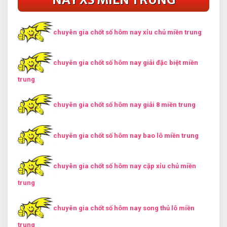
chuyên gia chốt số hôm nay xỉu chủ miền trung
chuyên gia chốt số hôm nay giải đặc biệt miền
trung
chuyên gia chốt số hôm nay giải 8 miền trung
chuyên gia chốt số hôm nay bao lô miền trung
chuyên gia chốt số hôm nay cặp xỉu chủ miền
trung
chuyên gia chốt số hôm nay song thủ lô miền
trung