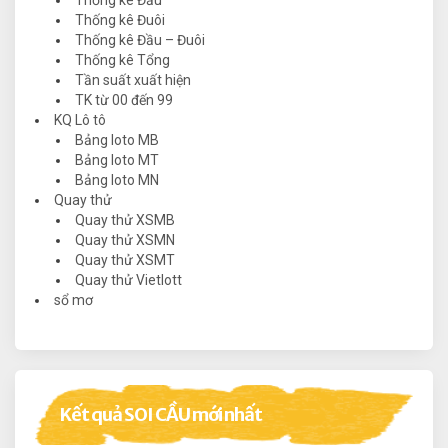
Thống kê Đuôi
Thống kê Đầu – Đuôi
Thống kê Tổng
Tần suất xuất hiện
TK từ 00 đến 99
KQ Lô tô
Bảng loto MB
Bảng loto MT
Bảng loto MN
Quay thử
Quay thử XSMB
Quay thử XSMN
Quay thử XSMT
Quay thử Vietlott
sổ mơ
Kết quả SOI CẦU mới nhất