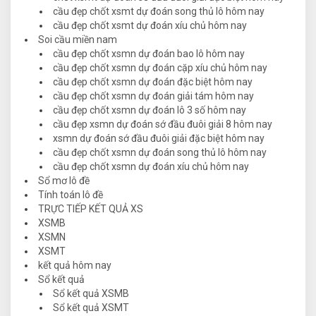
cầu đẹp chốt xsmt dự đoán song thủ lô hôm nay
cầu đẹp chốt xsmt dự đoán xíu chủ hôm nay
Soi cầu miền nam
cầu đẹp chốt xsmn dự đoán bao lô hôm nay
cầu đẹp chốt xsmn dự đoán cặp xíu chủ hôm nay
cầu đẹp chốt xsmn dự đoán đặc biệt hôm nay
cầu đẹp chốt xsmn dự đoán giải tám hôm nay
cầu đẹp chốt xsmn dự đoán lô 3 số hôm nay
cầu đẹp xsmn dự đoán sớ đầu đuôi giải 8 hôm nay
xsmn dự đoán sớ đầu đuôi giải đặc biệt hôm nay
cầu đẹp chốt xsmn dự đoán song thủ lô hôm nay
cầu đẹp chốt xsmn dự đoán xíu chủ hôm nay
Sổ mơ lô đề
Tính toán lô đề
TRỰC TIẾP KẾT QUẢ XS
XSMB
XSMN
XSMT
kết quả hôm nay
Sổ kết quả
Sổ kết quả XSMB
Sổ kết quả XSMT