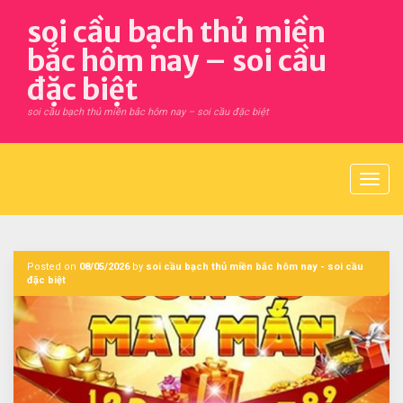
Skip
soi cầu bạch thủ miền
to
content
bắc hôm nay – soi cầu
đặc biệt
soi cầu bạch thủ miền bắc hôm nay – soi cầu đặc biệt
Posted on
08/05/2026
by
soi cầu bạch thủ miền bắc hôm nay - soi cầu
đặc biệt