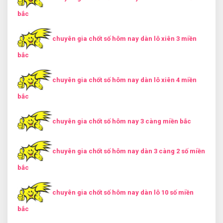
bắc
chuyên gia chốt số hôm nay dàn lô xiên 3 miền
bắc
chuyên gia chốt số hôm nay dàn lô xiên 4 miền
bắc
chuyên gia chốt số hôm nay 3 càng miền bắc
chuyên gia chốt số hôm nay dàn 3 càng 2 số miền
bắc
chuyên gia chốt số hôm nay dàn lô 10 số miền
bắc