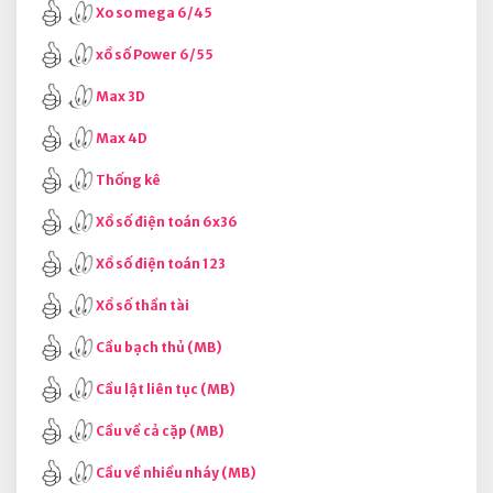
Xo so mega 6/45
xổ số Power 6/55
Max 3D
Max 4D
Thống kê
Xổ số điện toán 6x36
Xổ số điện toán 123
Xổ số thần tài
Cầu bạch thủ (MB)
Cầu lật liên tục (MB)
Cầu về cả cặp (MB)
Cầu về nhiều nháy (MB)