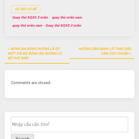
SỔ MƠ LÔ ĐỀ
Quay thử KQXS 3 miền
quay thử miền nam
quay thử miền nam - Quay thử KQXS 3 miền
Điều
BÓNG ÂM BÓNG DƯƠNG LÀ GÌ?
HƯỚNG DẪN ĐÁNH LÔ THEO ĐẦU
hướng
MỘT VÀI BỘ BÓNG ÂM DƯƠNG LÔ
CÂM CỰC CHUẨN
ĐỀ PHỔ BIẾN
bài
viết
Comments are closed.
Search