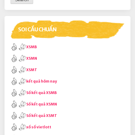
SOI CẦU CHUẨN
XSMB
XSMN
XSMT
kết quả hôm nay
Sổ kết quả XSMB
Sổ kết quả XSMN
Sổ kết quả XSMT
xổ số vietlott