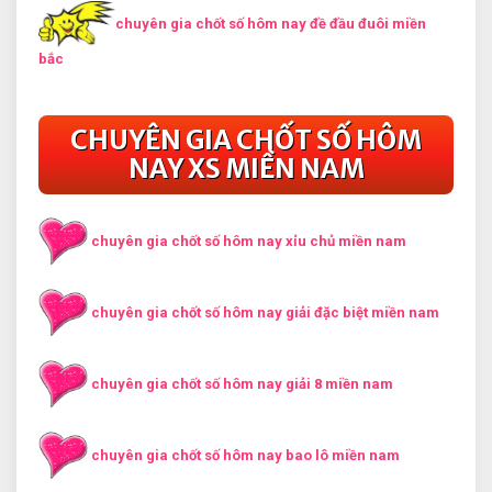
chuyên gia chốt số hôm nay đề đầu đuôi miền
bắc
CHUYÊN GIA CHỐT SỐ HÔM
NAY XS MIỀN NAM
chuyên gia chốt số hôm nay xỉu chủ miền nam
chuyên gia chốt số hôm nay giải đặc biệt miền nam
chuyên gia chốt số hôm nay giải 8 miền nam
chuyên gia chốt số hôm nay bao lô miền nam