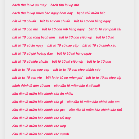
bach thu lo ve so may
bach thu lo vip mb
bach thu lo vip mien bac ngay hom nay
bạch thủ miền bắc
bắt lô 10 chuẩn
bắt lô 10 con chuẩn
bắt lô 10 con hàng ngày
bắt lô 10 con mb
bắt lô 10 con mb hàng ngày
bắt lô 10 con phát tài
bắt lô 10 con rồng bạch kim
bắt lô 10 con siêu víp
bắt lô 10 số
bắt lô 10 số ăn ngay
bắt lô 10 số cao cấp
bắt lô 10 số chính xác
bắt lô 10 số giờ hoàng đạo
bắt lô 10 số hàng ngày
bắt lô 10 số siêu chuẩn
bắt lô 10 số siêu víp
bắt lo to 10 con
bắt lo to 10 con cao cap
bắt lo to 10 con sieu chính xác
bắt lo to 10 con vip
bắt lo to 10 so mien phí
bắt lo to 10 so sieu vip
cách đánh lô dàn 10 con
cầu dàn lô miền bắc 6 số cuối
cầu dàn lô miền bắc chính xác ăn nhiều
cầu dàn lô miền bắc chính xác gì
cầu dàn lô miền bắc chính xác om
cầu dàn lô miền bắc chính xác ptv
cầu dàn lô miền bắc chính xác thủ
cầu dàn lô miền bắc chính xác tối nay
cầu dàn lô miền bắc chính xác ướp
cầu dàn lô miền bắc chính xác xsmb