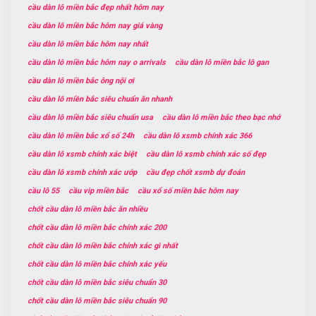
cầu dàn lô miền bắc đẹp nhất hôm nay
cầu dàn lô miền bắc hôm nay giá vàng
cầu dàn lô miền bắc hôm nay nhất
cầu dàn lô miền bắc hôm nay o arrivals
cầu dàn lô miền bắc lô gan
cầu dàn lô miền bắc ông nội ơi
cầu dàn lô miền bắc siêu chuẩn ăn nhanh
cầu dàn lô miền bắc siêu chuẩn usa
cầu dàn lô miền bắc theo bạc nhớ
cầu dàn lô miền bắc xổ số 24h
cầu dàn lô xsmb chính xác 366
cầu dàn lô xsmb chính xác biệt
cầu dàn lô xsmb chính xác số đẹp
cầu dàn lô xsmb chính xác ướp
cầu đẹp chốt xsmb dự đoán
cầu lô 55
cầu vip miền bắc
cầu xổ số miền bắc hôm nay
chốt cầu dàn lô miền bắc ăn nhiều
chốt cầu dàn lô miền bắc chính xác 200
chốt cầu dàn lô miền bắc chính xác gì nhất
chốt cầu dàn lô miền bắc chính xác yếu
chốt cầu dàn lô miền bắc siêu chuẩn 30
chốt cầu dàn lô miền bắc siêu chuẩn 90