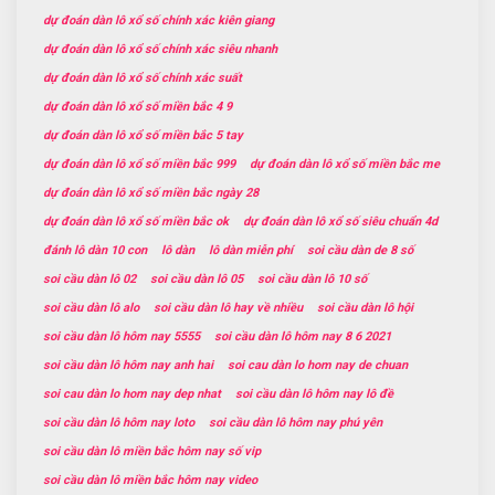
dự đoán dàn lô xổ số chính xác kiên giang
dự đoán dàn lô xổ số chính xác siêu nhanh
dự đoán dàn lô xổ số chính xác suất
dự đoán dàn lô xổ số miền bắc 4 9
dự đoán dàn lô xổ số miền bắc 5 tay
dự đoán dàn lô xổ số miền bắc 999
dự đoán dàn lô xổ số miền bắc me
dự đoán dàn lô xổ số miền bắc ngày 28
dự đoán dàn lô xổ số miền bắc ok
dự đoán dàn lô xổ số siêu chuẩn 4d
đánh lô dàn 10 con
lô dàn
lô dàn miễn phí
soi cầu dàn de 8 số
soi cầu dàn lô 02
soi cầu dàn lô 05
soi cầu dàn lô 10 số
soi cầu dàn lô alo
soi cầu dàn lô hay về nhiều
soi cầu dàn lô hội
soi cầu dàn lô hôm nay 5555
soi cầu dàn lô hôm nay 8 6 2021
soi cầu dàn lô hôm nay anh hai
soi cau dàn lo hom nay de chuan
soi cau dàn lo hom nay dep nhat
soi cầu dàn lô hôm nay lô đề
soi cầu dàn lô hôm nay loto
soi cầu dàn lô hôm nay phú yên
soi cầu dàn lô miền bắc hôm nay số vip
soi cầu dàn lô miền bắc hôm nay video