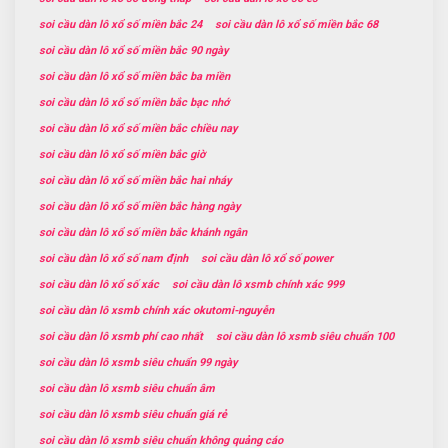
soi cầu dàn lô xổ số miền bắc 24
soi cầu dàn lô xổ số miền bắc 68
soi cầu dàn lô xổ số miền bắc 90 ngày
soi cầu dàn lô xổ số miền bắc ba miền
soi cầu dàn lô xổ số miền bắc bạc nhớ
soi cầu dàn lô xổ số miền bắc chiều nay
soi cầu dàn lô xổ số miền bắc giờ
soi cầu dàn lô xổ số miền bắc hai nháy
soi cầu dàn lô xổ số miền bắc hàng ngày
soi cầu dàn lô xổ số miền bắc khánh ngân
soi cầu dàn lô xổ số nam định
soi cầu dàn lô xổ số power
soi cầu dàn lô xổ số xác
soi cầu dàn lô xsmb chính xác 999
soi cầu dàn lô xsmb chính xác okutomi-nguyễn
soi cầu dàn lô xsmb phí cao nhất
soi cầu dàn lô xsmb siêu chuẩn 100
soi cầu dàn lô xsmb siêu chuẩn 99 ngày
soi cầu dàn lô xsmb siêu chuẩn âm
soi cầu dàn lô xsmb siêu chuẩn giá rẻ
soi cầu dàn lô xsmb siêu chuẩn không quảng cáo