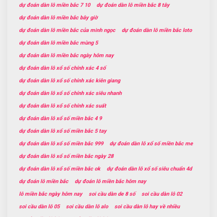
dự đoán dàn lô miền bắc 7 10
dự đoán dàn lô miền bắc 8 tây
dự đoán dàn lô miền bắc bây giờ
dự đoán dàn lô miền bắc của minh ngọc
dự đoán dàn lô miền bắc loto
dự đoán dàn lô miền bắc mùng 5
dự đoán dàn lô miền bắc ngày hôm nay
dự đoán dàn lô xổ số chính xác 4 số
dự đoán dàn lô xổ số chính xác kiên giang
dự đoán dàn lô xổ số chính xác siêu nhanh
dự đoán dàn lô xổ số chính xác suất
dự đoán dàn lô xổ số miền bắc 4 9
dự đoán dàn lô xổ số miền bắc 5 tay
dự đoán dàn lô xổ số miền bắc 999
dự đoán dàn lô xổ số miền bắc me
dự đoán dàn lô xổ số miền bắc ngày 28
dự đoán dàn lô xổ số miền bắc ok
dự đoán dàn lô xổ số siêu chuẩn 4d
dự đoán lô miền bắc
dự đoán lô miền bắc hôm nay
lô miền bắc ngày hôm nay
soi cầu dàn de 8 số
soi cầu dàn lô 02
soi cầu dàn lô 05
soi cầu dàn lô alo
soi cầu dàn lô hay về nhiều