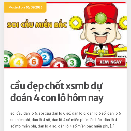
Posted on
06/08/2026
cầu đẹp chốt xsmb dự
đoán 4 con lô hôm nay
soi cầu dàn lô 6, soi cầu dàn lô 6 số, dan lo 6, dàn lô 6 số, dan lo 6
so mien phi, dàn lô 4 số, dàn lô 4 số miền phí miền bắc, dàn lô 4
số mb miễn phí, dan lo 4 so, dàn lô 4 số miền bắc miễn phí, […]