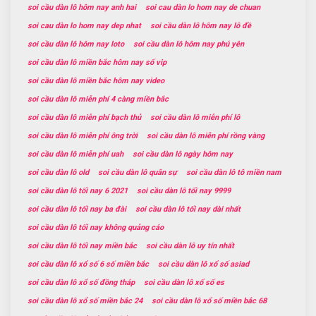
soi cầu dàn lô hôm nay anh hai
soi cau dàn lo hom nay de chuan
soi cau dàn lo hom nay dep nhat
soi cầu dàn lô hôm nay lô đề
soi cầu dàn lô hôm nay loto
soi cầu dàn lô hôm nay phú yên
soi cầu dàn lô miền bắc hôm nay số vip
soi cầu dàn lô miền bắc hôm nay video
soi cầu dàn lô miễn phí 4 càng miền bắc
soi cầu dàn lô miễn phí bạch thủ
soi cầu dàn lô miễn phí lô
soi cầu dàn lô miễn phí ông trời
soi cầu dàn lô miễn phí rồng vàng
soi cầu dàn lô miễn phí uah
soi cầu dàn lô ngày hôm nay
soi cầu dàn lô old
soi cầu dàn lô quân sự
soi cầu dàn lô tô miền nam
soi cầu dàn lô tối nay 6 2021
soi cầu dàn lô tối nay 9999
soi cầu dàn lô tối nay ba đài
soi cầu dàn lô tối nay dài nhất
soi cầu dàn lô tối nay không quảng cáo
soi cầu dàn lô tối nay miền bắc
soi cầu dàn lô uy tín nhất
soi cầu dàn lô xổ số 6 số miền bắc
soi cầu dàn lô xổ số asiad
soi cầu dàn lô xổ số đồng tháp
soi cầu dàn lô xổ số es
soi cầu dàn lô xổ số miền bắc 24
soi cầu dàn lô xổ số miền bắc 68