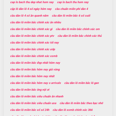
cap lo bach thu dep nhat hom nay
cap lo bach thu hom nay
cặp lô dàn lô 4 số ngày hôm nay
cầu chuẩn miễn phí dàn 4
cầu dàn lô 4 số ăn quanh năm
cầu dàn lô miền bắc 6 số cuối
cầu dàn lô miền bắc chính xác ăn nhiều
cầu dàn lô miền bắc chính xác gì
cầu dàn lô miền bắc chính xác om
cầu dàn lô miền bắc chính xác ptv
cầu dàn lô miền bắc chính xác thủ
cầu dàn lô miền bắc chính xác tối nay
cầu dàn lô miền bắc chính xác ướp
cầu dàn lô miền bắc chính xác xsmb
cầu dàn lô miền bắc đẹp nhất hôm nay
cầu dàn lô miền bắc hôm nay giá vàng
cầu dàn lô miền bắc hôm nay nhất
cầu dàn lô miền bắc hôm nay o arrivals
cầu dàn lô miền bắc lô gan
cầu dàn lô miền bắc ông nội ơi
cầu dàn lô miền bắc siêu chuẩn ăn nhanh
cầu dàn lô miền bắc siêu chuẩn usa
cầu dàn lô miền bắc theo bạc nhớ
cầu dàn lô miền bắc xổ số 24h
cầu dàn lô xsmb chính xác 366