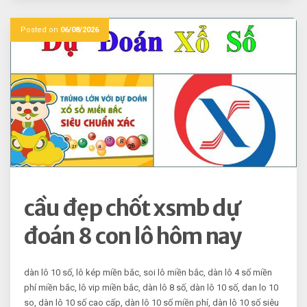
Posted on
06/08/2026
cầu đẹp chốt xsmb dự
đoán 8 con lô hôm nay
dàn lô 10 số, lô kép miền bắc, soi lô miền bắc, dàn lô 4 số miền
phí miền bắc, lô vip miền bắc, dàn lô 8 số, dàn lô 10 số, dan lo 10
so, dàn lô 10 số cao cấp, dàn lô 10 số miền phí, dàn lô 10 số siêu