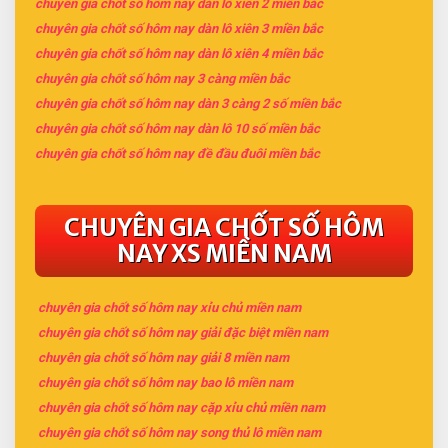
chuyên gia chốt số hôm nay dàn lô xiên 2 miền bắc
chuyên gia chốt số hôm nay dàn lô xiên 3 miền bắc
chuyên gia chốt số hôm nay dàn lô xiên 4 miền bắc
chuyên gia chốt số hôm nay 3 càng miền bắc
chuyên gia chốt số hôm nay dàn 3 càng 2 số miền bắc
chuyên gia chốt số hôm nay dàn lô 10 số miền bắc
chuyên gia chốt số hôm nay đề đầu đuôi miền bắc
CHUYÊN GIA CHỐT SỐ HÔM
NAY XS MIỀN NAM
chuyên gia chốt số hôm nay xỉu chủ miền nam
chuyên gia chốt số hôm nay giải đặc biệt miền nam
chuyên gia chốt số hôm nay giải 8 miền nam
chuyên gia chốt số hôm nay bao lô miền nam
chuyên gia chốt số hôm nay cặp xỉu chủ miền nam
chuyên gia chốt số hôm nay song thủ lô miền nam