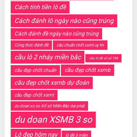
Cách tính tiền lô đề
Cách đánh lô ngày nào cũng trúng
Cách đánh đề ngày nào cũng trúng
Công thức đánh đề
cầu chuẩn chốt xsmt uy tín
cầu lô 2 nháy miền bắc
cầu lô đề xổ số 798
cầu đẹp chốt xsmb
cầu đẹp chốt chuẩn
cầu đẹp chốt xsmb dự đoán
cầu đẹp chốt xsmt
du doan xo so Xổ số Miền Bắc dại phát
du doan XSMB 3 so
Lô đẹp hôm nay
lô đề 3 miền