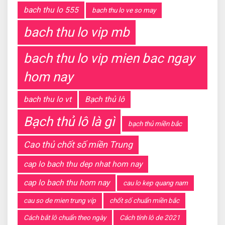
bach thu lo 555
bach thu lo ve so may
bach thu lo vip mb
bach thu lo vip mien bac ngay
hom nay
bach thu lo vt
Bạch thủ lô
Bạch thủ lô là gì
bạch thủ miền bắc
Cao thủ chốt số miền Trung
cap lo bach thu dep nhat hom nay
cap lo bach thu hom nay
cau lo kep quang nam
cau so de mien trung víp
chốt số chuẩn miền bắc
Cách bắt lô chuẩn theo ngày
Cách tính lô de 2021