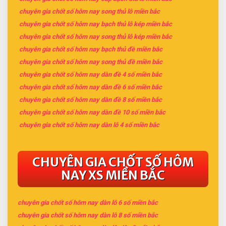
chuyên gia chốt số hôm nay song thủ lô miền bắc
chuyên gia chốt số hôm nay bạch thủ lô kép miền bắc
chuyên gia chốt số hôm nay song thủ lô kép miền bắc
chuyên gia chốt số hôm nay bạch thủ đề miền bắc
chuyên gia chốt số hôm nay song thủ đề miền bắc
chuyên gia chốt số hôm nay dàn đề 4 số miền bắc
chuyên gia chốt số hôm nay dàn đề 6 số miền bắc
chuyên gia chốt số hôm nay dàn đề 8 số miền bắc
chuyên gia chốt số hôm nay dàn đề 10 số miền bắc
chuyên gia chốt số hôm nay dàn lô 4 số miền bắc
CHUYÊN GIA CHỐT SỐ HÔM
NAY XS MIỀN BẮC
chuyên gia chốt số hôm nay dàn lô 6 số miền bắc
chuyên gia chốt số hôm nay dàn lô 8 số miền bắc