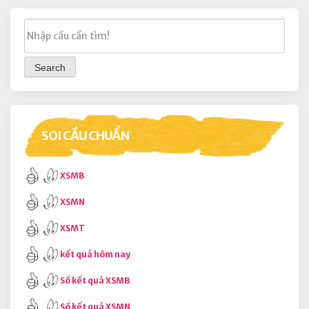
Search
SOI CẦU CHUẨN
XSMB
XSMN
XSMT
kết quả hôm nay
Sổ kết quả XSMB
Sổ kết quả XSMN