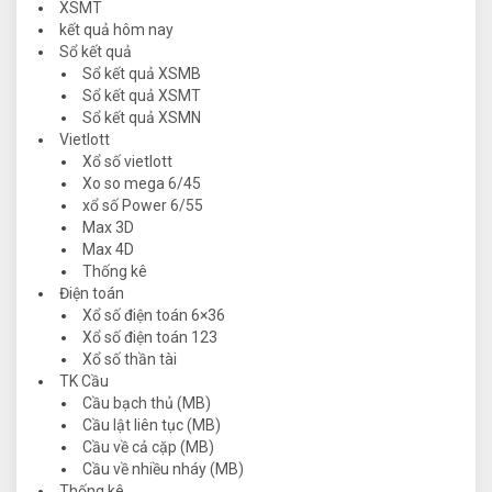
XSMT
kết quả hôm nay
Sổ kết quả
Sổ kết quả XSMB
Sổ kết quả XSMT
Sổ kết quả XSMN
Vietlott
Xổ số vietlott
Xo so mega 6/45
xổ số Power 6/55
Max 3D
Max 4D
Thống kê
Điện toán
Xổ số điện toán 6×36
Xổ số điện toán 123
Xổ số thần tài
TK Cầu
Cầu bạch thủ (MB)
Cầu lật liên tục (MB)
Cầu về cả cặp (MB)
Cầu về nhiều nháy (MB)
Thống kê