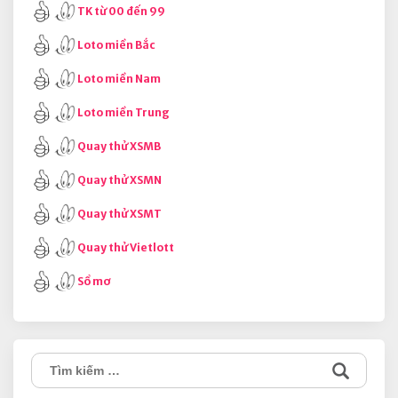
TK từ 00 đến 99
Loto miền Bắc
Loto miền Nam
Loto miền Trung
Quay thử XSMB
Quay thử XSMN
Quay thử XSMT
Quay thử Vietlott
Sổ mơ
Tìm
kiếm
cho: