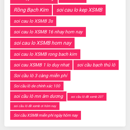
Rồng Bạch Kim
soi cau lo kep XSMB
soi cau lo XSMB 3s
soi cau lo XSMB 16 nhay hom nay
soi cau lo XSMB hom nay
soi cau lo XSMB rong bach kim
soi cau XSMB 1 lo duy nhat
soi cầu bạch thủ lô
Soi cầu lô 3 càng miễn phí
Soi cầu lô de chính xác 100
soi cầu lô mn âm dương
soi cầu lô đề xsmb 207
soi cầu lô đề xsmb ơi hôm nay
Soi cầu XSMB miễn phí ngày hôm nay