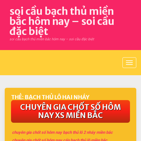
Skip
soi cầu bạch thủ miền
to
content
bắc hôm nay – soi cầu
đặc biệt
soi cầu bạch thủ miền bắc hôm nay – soi cầu đặc biệt
THẺ:
BẠCH THỦ LÔ HAI NHÁY
CHUYÊN GIA CHỐT SỐ HÔM
NAY XS MIỀN BẮC
chuyên gia chốt số hôm nay bạch thủ lô 2 nháy miền bắc
chuyên gia chốt số hôm nay cấp bạch thủ lô miền bắc