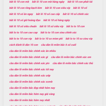
bắt lô 10 con mb
bắt lô 10 con mb hàng ngày
bắt lô 10 con phát tài
bắt lô 10 con rồng bạch kim
bắt lô 10 con siêu víp
bắt lô 10 số
bắt lô 10 số ăn ngay
bắt lô 10 số cao cấp
bắt lô 10 số chính xác
bắt lô 10 số giờ hoàng đạo
bắt lô 10 số hàng ngày
bắt lô 10 số siêu chuẩn
bắt lô 10 số siêu víp
bắt lo to 10 con
bắt lo to 10 con cao cap
bắt lo to 10 con sieu chính xác
bắt lo to 10 con vip
bắt lo to 10 so mien phí
bắt lo to 10 so sieu vip
cách đánh lô dàn 10 con
cầu dàn lô miền bắc 6 số cuối
cầu dàn lô miền bắc chính xác ăn nhiều
cầu dàn lô miền bắc chính xác gì
cầu dàn lô miền bắc chính xác om
cầu dàn lô miền bắc chính xác ptv
cầu dàn lô miền bắc chính xác thủ
cầu dàn lô miền bắc chính xác tối nay
cầu dàn lô miền bắc chính xác ướp
cầu dàn lô miền bắc chính xác xsmb
cầu dàn lô miền bắc đẹp nhất hôm nay
cầu dàn lô miền bắc hôm nay giá vàng
cầu dàn lô miền bắc hôm nay nhất