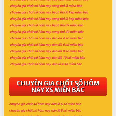
chuyên gia chốt số hôm nay song thủ lô miền bắc
chuyên gia chốt số hôm nay bạch thủ lô kép miền bắc
chuyên gia chốt số hôm nay song thủ lô kép miền bắc
chuyên gia chốt số hôm nay bạch thủ đề miền bắc
chuyên gia chốt số hôm nay song thủ đề miền bắc
chuyên gia chốt số hôm nay dàn đề 4 số miền bắc
chuyên gia chốt số hôm nay dàn đề 6 số miền bắc
chuyên gia chốt số hôm nay dàn đề 8 số miền bắc
chuyên gia chốt số hôm nay dàn đề 10 số miền bắc
chuyên gia chốt số hôm nay dàn lô 4 số miền bắc
CHUYÊN GIA CHỐT SỐ HÔM
NAY XS MIỀN BẮC
chuyên gia chốt số hôm nay dàn lô 6 số miền bắc
chuyên gia chốt số hôm nay dàn lô 8 số miền bắc