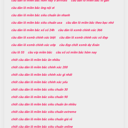
cầu dàn lô miền bắc hôm nay o arrivals
cầu dàn lô miền bắc lô gan
cầu dàn lô miền bắc ông nội ơi
cầu dàn lô miền bắc siêu chuẩn ăn nhanh
cầu dàn lô miền bắc siêu chuẩn usa
cầu dàn lô miền bắc theo bạc nhớ
cầu dàn lô miền bắc xổ số 24h
cầu dàn lô xsmb chính xác 366
cầu dàn lô xsmb chính xác biệt
cầu dàn lô xsmb chính xác số đẹp
cầu dàn lô xsmb chính xác ướp
cầu đẹp chốt xsmb dự đoán
cầu lô 55
cầu vip miền bắc
cầu xổ số miền bắc hôm nay
chốt cầu dàn lô miền bắc ăn nhiều
chốt cầu dàn lô miền bắc chính xác 200
chốt cầu dàn lô miền bắc chính xác gì nhất
chốt cầu dàn lô miền bắc chính xác yếu
chốt cầu dàn lô miền bắc siêu chuẩn 30
chốt cầu dàn lô miền bắc siêu chuẩn 90
chốt cầu dàn lô miền bắc siêu chuẩn ăn nhiều
chốt cầu dàn lô miền bắc siêu chuẩn extreme
chốt cầu dàn lô miền bắc siêu chuẩn giá rẻ
chốt cầu dàn lô miền bắc siêu chuẩn online