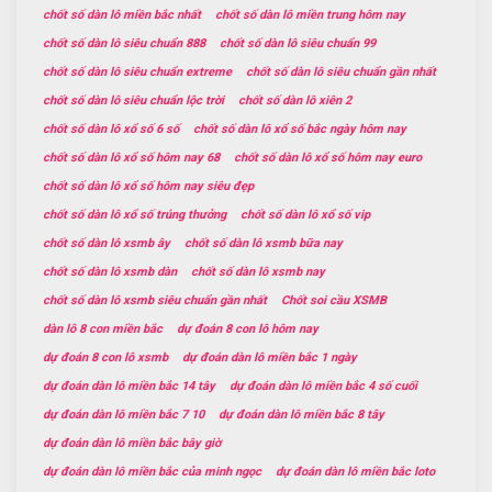
chốt số dàn lô miền bắc nhất
chốt số dàn lô miền trung hôm nay
chốt số dàn lô siêu chuẩn 888
chốt số dàn lô siêu chuẩn 99
chốt số dàn lô siêu chuẩn extreme
chốt số dàn lô siêu chuẩn gần nhất
chốt số dàn lô siêu chuẩn lộc trời
chốt số dàn lô xiên 2
chốt số dàn lô xổ số 6 số
chốt số dàn lô xổ số bắc ngày hôm nay
chốt số dàn lô xổ số hôm nay 68
chốt số dàn lô xổ số hôm nay euro
chốt số dàn lô xổ số hôm nay siêu đẹp
chốt số dàn lô xổ số trúng thưởng
chốt số dàn lô xổ số vip
chốt số dàn lô xsmb ây
chốt số dàn lô xsmb bữa nay
chốt số dàn lô xsmb dàn
chốt số dàn lô xsmb nay
chốt số dàn lô xsmb siêu chuẩn gần nhất
Chốt soi cầu XSMB
dàn lô 8 con miền bắc
dự đoán 8 con lô hôm nay
dự đoán 8 con lô xsmb
dự đoán dàn lô miền bắc 1 ngày
dự đoán dàn lô miền bắc 14 tây
dự đoán dàn lô miền bắc 4 số cuối
dự đoán dàn lô miền bắc 7 10
dự đoán dàn lô miền bắc 8 tây
dự đoán dàn lô miền bắc bây giờ
dự đoán dàn lô miền bắc của minh ngọc
dự đoán dàn lô miền bắc loto