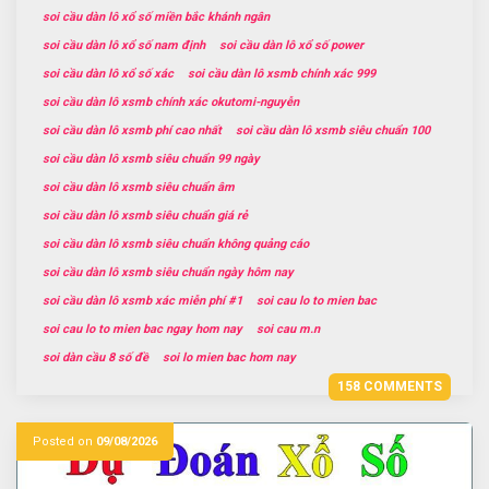
soi cầu dàn lô xổ số miền bắc khánh ngân
soi cầu dàn lô xổ số nam định
soi cầu dàn lô xổ số power
soi cầu dàn lô xổ số xác
soi cầu dàn lô xsmb chính xác 999
soi cầu dàn lô xsmb chính xác okutomi-nguyễn
soi cầu dàn lô xsmb phí cao nhất
soi cầu dàn lô xsmb siêu chuẩn 100
soi cầu dàn lô xsmb siêu chuẩn 99 ngày
soi cầu dàn lô xsmb siêu chuẩn âm
soi cầu dàn lô xsmb siêu chuẩn giá rẻ
soi cầu dàn lô xsmb siêu chuẩn không quảng cáo
soi cầu dàn lô xsmb siêu chuẩn ngày hôm nay
soi cầu dàn lô xsmb xác miễn phí #1
soi cau lo to mien bac
soi cau lo to mien bac ngay hom nay
soi cau m.n
soi dàn cầu 8 số đề
soi lo mien bac hom nay
158 COMMENTS
Posted on
09/08/2026