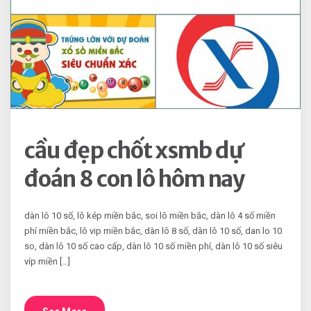
cầu đẹp chốt xsmb dự
đoán 8 con lô hôm nay
dàn lô 10 số, lô kép miền bắc, soi lô miền bắc, dàn lô 4 số miền
phí miền bắc, lô vip miền bắc, dàn lô 8 số, dàn lô 10 số, dan lo 10
so, dàn lô 10 số cao cấp, dàn lô 10 số miền phí, dàn lô 10 số siêu
víp miền […]