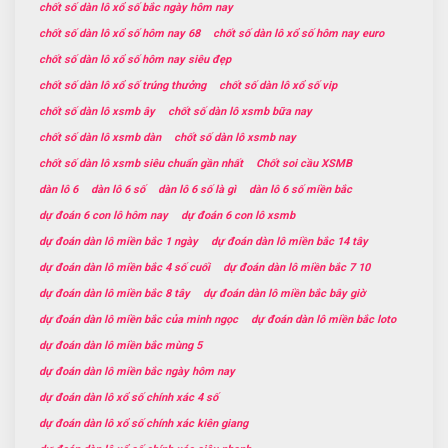
chốt số dàn lô xổ số bắc ngày hôm nay
chốt số dàn lô xổ số hôm nay 68
chốt số dàn lô xổ số hôm nay euro
chốt số dàn lô xổ số hôm nay siêu đẹp
chốt số dàn lô xổ số trúng thưởng
chốt số dàn lô xổ số vip
chốt số dàn lô xsmb ây
chốt số dàn lô xsmb bữa nay
chốt số dàn lô xsmb dàn
chốt số dàn lô xsmb nay
chốt số dàn lô xsmb siêu chuẩn gần nhất
Chốt soi cầu XSMB
dàn lô 6
dàn lô 6 số
dàn lô 6 số là gì
dàn lô 6 số miền bắc
dự đoán 6 con lô hôm nay
dự đoán 6 con lô xsmb
dự đoán dàn lô miền bắc 1 ngày
dự đoán dàn lô miền bắc 14 tây
dự đoán dàn lô miền bắc 4 số cuối
dự đoán dàn lô miền bắc 7 10
dự đoán dàn lô miền bắc 8 tây
dự đoán dàn lô miền bắc bây giờ
dự đoán dàn lô miền bắc của minh ngọc
dự đoán dàn lô miền bắc loto
dự đoán dàn lô miền bắc mùng 5
dự đoán dàn lô miền bắc ngày hôm nay
dự đoán dàn lô xổ số chính xác 4 số
dự đoán dàn lô xổ số chính xác kiên giang