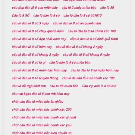
cầu đẹp dàn lô 8 con miền bắc
cầu lô 2 nháy miền bắc
cầu lô 55
Cầu lô 8 SỐ
cầu lô dàn lô 8 số
cầu lô dàn lô 8 số 101010
cầu lô dàn lô 8 số 3 ngày
cầu lô dàn lô 8 số ăn quanh năm
cầu lô dàn lô 8 số chạy quanh năm
cầu lô dàn lô 8 số chính xác 100
cầu lô dàn lô 8 số đẹp nhất hôm nay
cầu lô dàn lô 8 số hình quả trám
cầu lô dàn lô 8 số hôm nay
cầu lô dàn lô 8 số khung 2 ngày
cầu lô dàn lô 8 số khung 3 ngày
cầu lô dàn lô 8 số khung 5 ngày
cầu lô dàn lô 8 số là gì
cầu lô dàn lô 8 số miền bắc
cầu lô dàn lô 8 số miền bắc hôm nay
cầu lô dàn lô 8 số ngày hôm nay
cầu lô dàn lô 8 số truyền thống
cầu lô de dàn lô 8 số chính xác 100
cầu lô đề đẹp nhất mb
cầu lô đề miền bắc
Cầu vip dàn lô 8 số mb
cầu víp kqxs dàn lô 8 con mb hôm nay
chốt cầu dàn lô miền bắc ăn nhiều
chốt cầu dàn lô miền bắc chính xác 200
chốt cầu dàn lô miền bắc chính xác gì nhất
chốt cầu dàn lô miền bắc chính xác yếu
chốt cầu dàn lô miền bắc siêu chuẩn 30