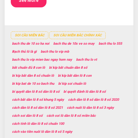
See More
SOI CẦU MIỀN BẮC
SOI CẦU MIỀN BẮC CHÍNH XÁC
bach thu de 10 so ha noi
bach thu de 10s ve so may
bach thu lo 555
Bạch thủ lô là gì
bach thu lo vip mb
bach thu lo vip mien bac ngay hom nay
bach thu lo vt
bắt chuẩn đủ 8 con lô
bí kíp bắt chuẩn dàn 8 số
bí kíp bắt dàn 8 số chuẩn lô
bí kíp bắt dàn lô 8 con
bi kip bat de 10 so bach thu
bí kíp soi chuẩn lô
bí quyết dàn lô 8 số dàn lô 8 số
bí quyết đánh lô dàn lô 8 số
cách bắt dàn lô 8 số khung 5 ngày
cách dàn lô 8 số dàn lô 8 số 2020
cách dàn lô 8 số dàn lô 8 số 2021
cách nuôi lô dàn lô 8 số 3 ngày
cách soi dàn lô 8 số
cách soi lô dàn lô 8 số miền bắc
cách tính lô dàn lô 8 số chuẩn 100
cách vào tiền nuôi lô dàn lô 8 số 5 ngày