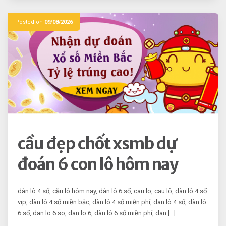
Posted on
09/08/2026
cầu đẹp chốt xsmb dự
đoán 6 con lô hôm nay
dàn lô 4 số, cầu lô hôm nay, dàn lô 6 số, cau lo, cau lô, dàn lô 4 số
vip, dàn lô 4 số miền bắc, dàn lô 4 số miễn phí, dan lô 4 số, dàn lô
6 số, dan lo 6 so, dan lo 6, dàn lô 6 số miền phí, dan […]