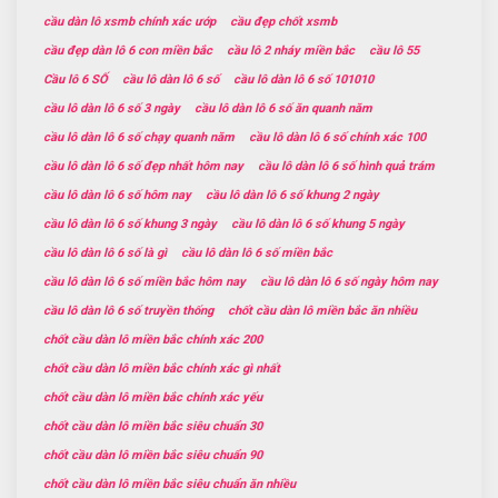
cầu dàn lô xsmb chính xác ướp
cầu đẹp chốt xsmb
cầu đẹp dàn lô 6 con miền bắc
cầu lô 2 nháy miền bắc
cầu lô 55
Cầu lô 6 SỐ
cầu lô dàn lô 6 số
cầu lô dàn lô 6 số 101010
cầu lô dàn lô 6 số 3 ngày
cầu lô dàn lô 6 số ăn quanh năm
cầu lô dàn lô 6 số chạy quanh năm
cầu lô dàn lô 6 số chính xác 100
cầu lô dàn lô 6 số đẹp nhất hôm nay
cầu lô dàn lô 6 số hình quả trám
cầu lô dàn lô 6 số hôm nay
cầu lô dàn lô 6 số khung 2 ngày
cầu lô dàn lô 6 số khung 3 ngày
cầu lô dàn lô 6 số khung 5 ngày
cầu lô dàn lô 6 số là gì
cầu lô dàn lô 6 số miền bắc
cầu lô dàn lô 6 số miền bắc hôm nay
cầu lô dàn lô 6 số ngày hôm nay
cầu lô dàn lô 6 số truyền thống
chốt cầu dàn lô miền bắc ăn nhiều
chốt cầu dàn lô miền bắc chính xác 200
chốt cầu dàn lô miền bắc chính xác gì nhất
chốt cầu dàn lô miền bắc chính xác yếu
chốt cầu dàn lô miền bắc siêu chuẩn 30
chốt cầu dàn lô miền bắc siêu chuẩn 90
chốt cầu dàn lô miền bắc siêu chuẩn ăn nhiều