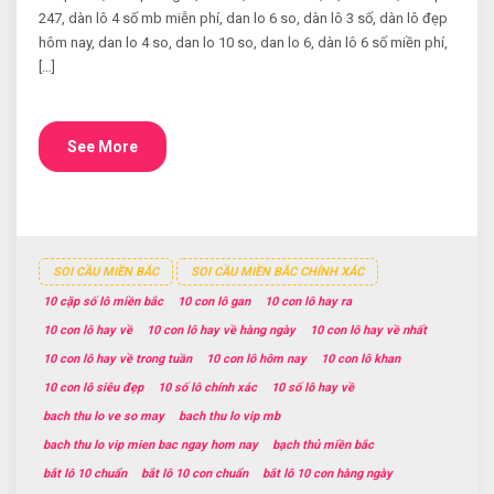
247, dàn lô 4 số mb miễn phí, dan lo 6 so, dàn lô 3 số, dàn lô đẹp
hôm nay, dan lo 4 so, dan lo 10 so, dan lo 6, dàn lô 6 số miền phí,
[…]
See More
SOI CẦU MIỀN BẮC
SOI CẦU MIỀN BẮC CHÍNH XÁC
10 cặp số lô miền bắc
10 con lô gan
10 con lô hay ra
10 con lô hay về
10 con lô hay về hàng ngày
10 con lô hay về nhất
10 con lô hay về trong tuần
10 con lô hôm nay
10 con lô khan
10 con lô siêu đẹp
10 số lô chính xác
10 số lô hay về
bach thu lo ve so may
bach thu lo vip mb
bach thu lo vip mien bac ngay hom nay
bạch thủ miền bắc
bắt lô 10 chuẩn
bắt lô 10 con chuẩn
bắt lô 10 con hàng ngày