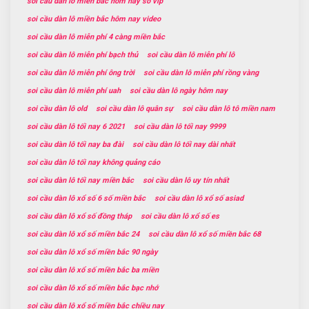
soi cầu dàn lô miền bắc hôm nay số vip
soi cầu dàn lô miền bắc hôm nay video
soi cầu dàn lô miễn phí 4 càng miền bắc
soi cầu dàn lô miễn phí bạch thủ
soi cầu dàn lô miễn phí lô
soi cầu dàn lô miễn phí ông trời
soi cầu dàn lô miễn phí rồng vàng
soi cầu dàn lô miễn phí uah
soi cầu dàn lô ngày hôm nay
soi cầu dàn lô old
soi cầu dàn lô quân sự
soi cầu dàn lô tô miền nam
soi cầu dàn lô tối nay 6 2021
soi cầu dàn lô tối nay 9999
soi cầu dàn lô tối nay ba đài
soi cầu dàn lô tối nay dài nhất
soi cầu dàn lô tối nay không quảng cáo
soi cầu dàn lô tối nay miền bắc
soi cầu dàn lô uy tín nhất
soi cầu dàn lô xổ số 6 số miền bắc
soi cầu dàn lô xổ số asiad
soi cầu dàn lô xổ số đồng tháp
soi cầu dàn lô xổ số es
soi cầu dàn lô xổ số miền bắc 24
soi cầu dàn lô xổ số miền bắc 68
soi cầu dàn lô xổ số miền bắc 90 ngày
soi cầu dàn lô xổ số miền bắc ba miền
soi cầu dàn lô xổ số miền bắc bạc nhớ
soi cầu dàn lô xổ số miền bắc chiều nay