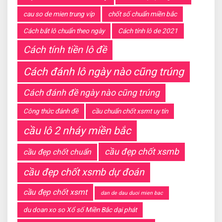
cau so de mien trung víp
chốt số chuẩn miền bắc
Cách bắt lô chuẩn theo ngày
Cách tính lô de 2021
Cách tính tiền lô đề
Cách đánh lô ngày nào cũng trúng
Cách đánh đề ngày nào cũng trúng
Công thức đánh đề
cầu chuẩn chốt xsmt uy tín
cầu lô 2 nháy miền bắc
cầu đẹp chốt xsmb
cầu đẹp chốt chuẩn
cầu đẹp chốt xsmb dự đoán
cầu đẹp chốt xsmt
dan de dau duoi mien bac
du doan xo so Xổ số Miền Bắc dại phát