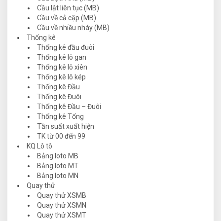
Cầu lật liên tục (MB)
Cầu về cả cặp (MB)
Cầu về nhiều nháy (MB)
Thống kê
Thống kê đầu đuôi
Thống kê lô gan
Thống kê lô xiên
Thống kê lô kép
Thống kê Đầu
Thống kê Đuôi
Thống kê Đầu – Đuôi
Thống kê Tổng
Tần suất xuất hiện
TK từ 00 đến 99
KQ Lô tô
Bảng loto MB
Bảng loto MT
Bảng loto MN
Quay thử
Quay thử XSMB
Quay thử XSMN
Quay thử XSMT