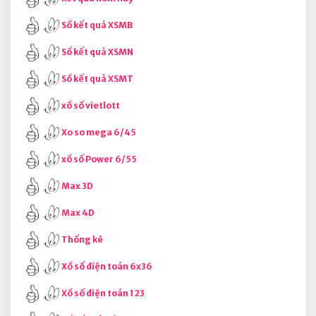
Sổ kết quả XSMB
Sổ kết quả XSMN
Sổ kết quả XSMT
xổ số vietlott
Xo so mega 6/45
xổ số Power 6/55
Max 3D
Max 4D
Thống kê
Xổ số điện toán 6x36
Xổ số điện toán 123