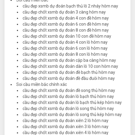
cầu đẹp xsmb dự đoán bạch thủ lô 2 nháy hôm nay
cầu đẹp chốt xsmb dự đoán 3 càng hôm nay
cầu đẹp chốt xsmb dự đoán 4 con đề hôm nay
cầu đẹp chốt xsmb dự đoán 6 con đề hôm nay
cầu đẹp chốt xsmb dự đoán 8 con đề hôm nay
cầu đẹp chốt xsmb dự đoán 10 con đề hôm nay
cầu đẹp chốt xsmb dự đoán 4 con lô hôm nay
cầu đẹp chốt xsmb dự đoán 6 con lô hôm nay
cầu đẹp chốt xsmb dự đoán 8 con lô hôm nay
cầu đẹp chốt xsmb dự đoán cặp ba càng hôm nay
cầu đẹp chốt xsmb dự đoán dàn lô 10 con hôm nay
cầu đẹp chốt xsmb dự đoán đề bạch thủ hôm nay
cầu đẹp chốt xsmb dự đoán đề đầu đuôi hôm nay
Soi cầu miền bắc chính xác
cầu đẹp chốt xsmb dự đoán đề song thủ hôm nay
cầu đẹp chốt xsmb dự đoán lô bạch thủ hôm nay
cầu đẹp chốt xsmb dự đoán lô bạch thủ kép hôm nay
cầu đẹp chốt xsmb dự đoán lô song thủ hôm nay
cầu đẹp chốt xsmb dự đoán lô song thủ kép hôm nay
cầu đẹp chốt xsmb dự đoán xiên 2 lô hôm nay
cầu đẹp chốt xsmb dự đoán xiên 3 lô hôm nay
cầu đẹp chốt xsmb dự đoán xiên 4 lô hôm nay