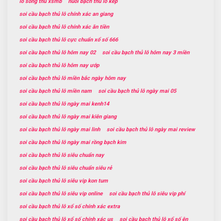
lô song thủ xsmb
nuôi bạch thủ lô kép
soi cầu bạch thủ lô chính xác an giang
soi cầu bạch thủ lô chính xác ăn tiền
soi cầu bạch thủ lô cực chuẩn xổ số 666
soi cầu bạch thủ lô hôm nay 02
soi cầu bạch thủ lô hôm nay 3 miền
soi cầu bạch thủ lô hôm nay ướp
soi cầu bạch thủ lô miền bắc ngày hôm nay
soi cầu bạch thủ lô miền nam
soi cầu bạch thủ lô ngày mai 05
soi cầu bạch thủ lô ngày mai kenh14
soi cầu bạch thủ lô ngày mai kiên giang
soi cầu bạch thủ lô ngày mai linh
soi cầu bạch thủ lô ngày mai review
soi cầu bạch thủ lô ngày mai rồng bạch kim
soi cầu bạch thủ lô siêu chuẩn nay
soi cầu bạch thủ lô siêu chuẩn siêu rẻ
soi cầu bạch thủ lô siêu vip kon tum
soi cầu bạch thủ lô siêu vip online
soi cầu bạch thủ lô siêu vip phí
soi cầu bạch thủ lô xổ số chính xác extra
soi cầu bạch thủ lô xổ số chính xác us
soi cầu bạch thủ lô xổ số ên