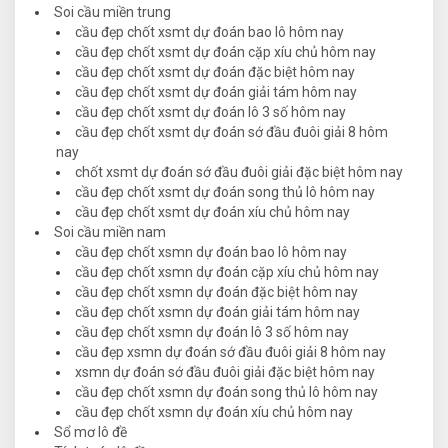
Soi cầu miền trung
cầu đẹp chốt xsmt dự đoán bao lô hôm nay
cầu đẹp chốt xsmt dự đoán cặp xíu chủ hôm nay
cầu đẹp chốt xsmt dự đoán đặc biệt hôm nay
cầu đẹp chốt xsmt dự đoán giải tám hôm nay
cầu đẹp chốt xsmt dự đoán lô 3 số hôm nay
cầu đẹp chốt xsmt dự đoán sớ đầu đuôi giải 8 hôm
nay
chốt xsmt dự đoán sớ đầu đuôi giải đặc biệt hôm nay
cầu đẹp chốt xsmt dự đoán song thủ lô hôm nay
cầu đẹp chốt xsmt dự đoán xíu chủ hôm nay
Soi cầu miền nam
cầu đẹp chốt xsmn dự đoán bao lô hôm nay
cầu đẹp chốt xsmn dự đoán cặp xíu chủ hôm nay
cầu đẹp chốt xsmn dự đoán đặc biệt hôm nay
cầu đẹp chốt xsmn dự đoán giải tám hôm nay
cầu đẹp chốt xsmn dự đoán lô 3 số hôm nay
cầu đẹp xsmn dự đoán sớ đầu đuôi giải 8 hôm nay
xsmn dự đoán sớ đầu đuôi giải đặc biệt hôm nay
cầu đẹp chốt xsmn dự đoán song thủ lô hôm nay
cầu đẹp chốt xsmn dự đoán xíu chủ hôm nay
Sổ mơ lô đề