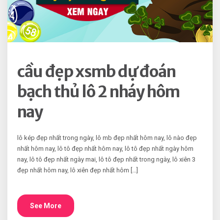
cầu đẹp xsmb dự đoán
bạch thủ lô 2 nháy hôm
nay
lô kép đẹp nhất trong ngày, lô mb đẹp nhất hôm nay, lô nào đẹp
nhất hôm nay, lô tô đẹp nhất hôm nay, lô tô đẹp nhất ngày hôm
nay, lô tô đẹp nhất ngày mai, lô tô đẹp nhất trong ngày, lô xiên 3
đẹp nhất hôm nay, lô xiên đẹp nhất hôm […]
See More