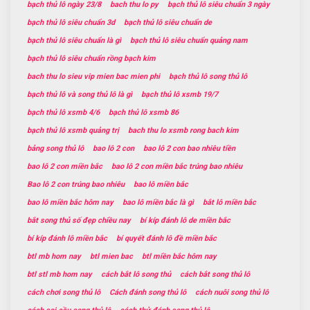
bạch thủ lô ngày 23/8
bach thu lo py
bạch thủ lô siêu chuẩn 3 ngày
bạch thủ lô siêu chuẩn 3d
bạch thủ lô siêu chuẩn de
bạch thủ lô siêu chuẩn là gì
bạch thủ lô siêu chuẩn quảng nam
bạch thủ lô siêu chuẩn rồng bạch kim
bach thu lo sieu vip mien bac mien phi
bạch thủ lô song thủ lô
bạch thủ lô và song thủ lô là gì
bạch thủ lô xsmb 19/7
bạch thủ lô xsmb 4/6
bạch thủ lô xsmb 86
bạch thủ lô xsmb quảng trị
bach thu lo xsmb rong bach kim
bảng song thủ lô
bao lô 2 con
bao lô 2 con bao nhiêu tiền
bao lô 2 con miền bắc
bao lô 2 con miền bắc trúng bao nhiêu
Bao lô 2 con trúng bao nhiêu
bao lô miền bắc
bao lô miền bắc hôm nay
bao lô miền bắc là gì
bắt lô miền bắc
bắt song thủ số đẹp chiều nay
bí kíp đánh lô de miền bắc
bí kíp đánh lô miền bắc
bí quyết đánh lô đề miền bắc
btl mb hom nay
btl mien bac
btl miền bắc hôm nay
btl stl mb hom nay
cách bắt lô song thủ
cách bắt song thủ lô
cách chơi song thủ lô
Cách đánh song thủ lô
cách nuôi song thủ lô