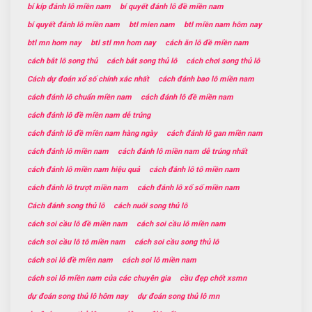
bí kíp đánh lô miền nam
bí quyết đánh lô đề miền nam
bí quyết đánh lô miền nam
btl mien nam
btl miền nam hôm nay
btl mn hom nay
btl stl mn hom nay
cách ăn lô đề miền nam
cách bắt lô song thủ
cách bắt song thủ lô
cách chơi song thủ lô
Cách dự đoán xổ số chính xác nhất
cách đánh bao lô miền nam
cách đánh lô chuẩn miền nam
cách đánh lô đề miền nam
cách đánh lô đề miền nam dễ trúng
cách đánh lô đề miền nam hàng ngày
cách đánh lô gan miền nam
cách đánh lô miền nam
cách đánh lô miền nam dễ trúng nhất
cách đánh lô miền nam hiệu quả
cách đánh lô tô miền nam
cách đánh lô trượt miền nam
cách đánh lô xổ số miền nam
Cách đánh song thủ lô
cách nuôi song thủ lô
cách soi cầu lô đề miền nam
cách soi cầu lô miền nam
cách soi cầu lô tô miền nam
cách soi cầu song thủ lô
cách soi lô đề miền nam
cách soi lô miền nam
cách soi lô miền nam của các chuyên gia
cầu đẹp chốt xsmn
dự đoán song thủ lô hôm nay
dự đoán song thủ lô mn