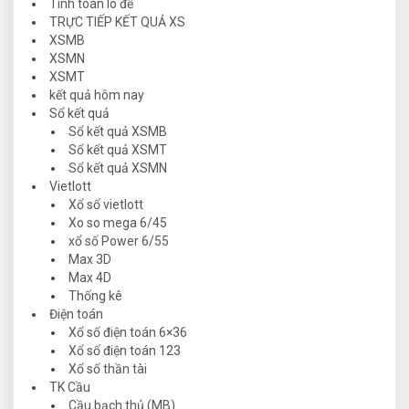
Tính toán lô đề
TRỰC TIẾP KẾT QUẢ XS
XSMB
XSMN
XSMT
kết quả hôm nay
Sổ kết quả
Sổ kết quả XSMB
Sổ kết quả XSMT
Sổ kết quả XSMN
Vietlott
Xổ số vietlott
Xo so mega 6/45
xổ số Power 6/55
Max 3D
Max 4D
Thống kê
Điện toán
Xổ số điện toán 6×36
Xổ số điện toán 123
Xổ số thần tài
TK Cầu
Cầu bạch thủ (MB)