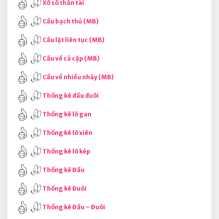
Xổ số thần tài
Cầu bạch thủ (MB)
Cầu lật liên tục (MB)
Cầu về cả cặp (MB)
Cầu về nhiều nháy (MB)
Thống kê đầu đuôi
Thống kê lô gan
Thống kê lô xiên
Thống kê lô kép
Thống kê Đầu
Thống kê Đuôi
Thống kê Đầu – Đuôi