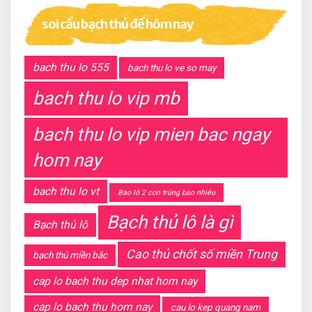
soi cầu bạch thủ đề hôm nay
bach thu lo 555
bach thu lo ve so may
bach thu lo vip mb
bach thu lo vip mien bac ngay
hom nay
bach thu lo vt
Bao lô 2 con trúng bao nhiêu
Bạch thủ lô là gì
Bạch thủ lô
Cao thủ chốt số miền Trung
bạch thủ miền bắc
cap lo bach thu dep nhat hom nay
cap lo bach thu hom nay
cau lo kep quang nam