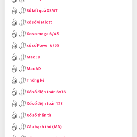
Sổ kết quả XSMT
xổ số vietlott
Xo so mega 6/45
xổ số Power 6/55
Max 3D
Max 4D
Thống kê
Xổ số điện toán 6x36
Xổ số điện toán 123
Xổ số thần tài
Cầu bạch thủ (MB)