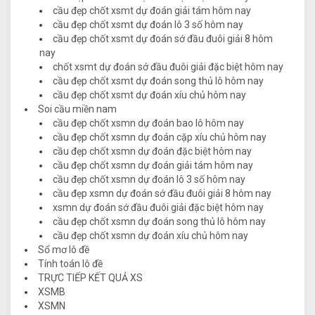
cầu đẹp chốt xsmt dự đoán giải tám hôm nay
cầu đẹp chốt xsmt dự đoán lô 3 số hôm nay
cầu đẹp chốt xsmt dự đoán sớ đầu đuôi giải 8 hôm
nay
chốt xsmt dự đoán sớ đầu đuôi giải đặc biệt hôm nay
cầu đẹp chốt xsmt dự đoán song thủ lô hôm nay
cầu đẹp chốt xsmt dự đoán xíu chủ hôm nay
Soi cầu miền nam
cầu đẹp chốt xsmn dự đoán bao lô hôm nay
cầu đẹp chốt xsmn dự đoán cặp xíu chủ hôm nay
cầu đẹp chốt xsmn dự đoán đặc biệt hôm nay
cầu đẹp chốt xsmn dự đoán giải tám hôm nay
cầu đẹp chốt xsmn dự đoán lô 3 số hôm nay
cầu đẹp xsmn dự đoán sớ đầu đuôi giải 8 hôm nay
xsmn dự đoán sớ đầu đuôi giải đặc biệt hôm nay
cầu đẹp chốt xsmn dự đoán song thủ lô hôm nay
cầu đẹp chốt xsmn dự đoán xíu chủ hôm nay
Sổ mơ lô đề
Tính toán lô đề
TRỰC TIẾP KẾT QUẢ XS
XSMB
XSMN