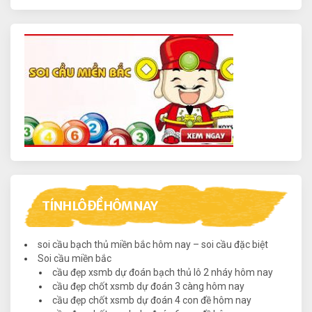
TÍNH LÔ ĐỀ HÔM NAY
soi cầu bạch thủ miền bắc hôm nay – soi cầu đặc biệt
Soi cầu miền bắc
cầu đẹp xsmb dự đoán bạch thủ lô 2 nháy hôm nay
cầu đẹp chốt xsmb dự đoán 3 càng hôm nay
cầu đẹp chốt xsmb dự đoán 4 con đề hôm nay