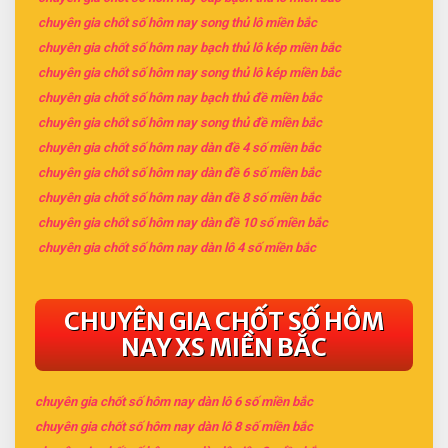
chuyên gia chốt số hôm nay song thủ lô miền bắc
chuyên gia chốt số hôm nay bạch thủ lô kép miền bắc
chuyên gia chốt số hôm nay song thủ lô kép miền bắc
chuyên gia chốt số hôm nay bạch thủ đề miền bắc
chuyên gia chốt số hôm nay song thủ đề miền bắc
chuyên gia chốt số hôm nay dàn đề 4 số miền bắc
chuyên gia chốt số hôm nay dàn đề 6 số miền bắc
chuyên gia chốt số hôm nay dàn đề 8 số miền bắc
chuyên gia chốt số hôm nay dàn đề 10 số miền bắc
chuyên gia chốt số hôm nay dàn lô 4 số miền bắc
CHUYÊN GIA CHỐT SỐ HÔM
NAY XS MIỀN BẮC
chuyên gia chốt số hôm nay dàn lô 6 số miền bắc
chuyên gia chốt số hôm nay dàn lô 8 số miền bắc