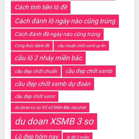
Cách tính tiền lô đề
Cách đánh lô ngày nào cũng trúng
Cách đánh đề ngày nào cũng trúng
Công thức đánh đề
cầu chuẩn chốt xsmt uy tín
cầu lô 2 nháy miền bắc
cầu đẹp chốt xsmb
cầu đẹp chốt chuẩn
cầu đẹp chốt xsmb dự đoán
cầu đẹp chốt xsmt
du doan xo so Xổ số Miền Bắc dại phát
du doan XSMB 3 so
Lô đẹp hôm nay
lô đề 3 miền