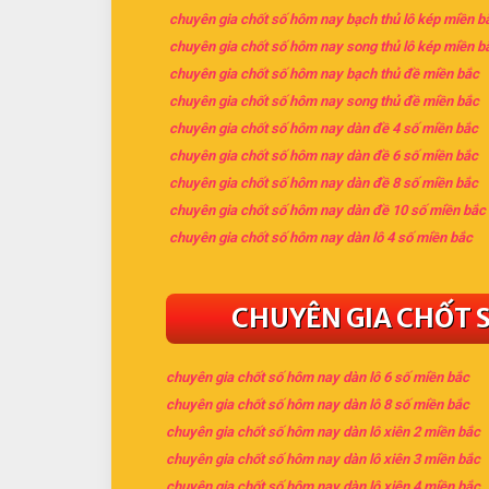
chuyên gia chốt số hôm nay bạch thủ lô kép miền b
chuyên gia chốt số hôm nay song thủ lô kép miền b
chuyên gia chốt số hôm nay bạch thủ đề miền bắc
chuyên gia chốt số hôm nay song thủ đề miền bắc
chuyên gia chốt số hôm nay dàn đề 4 số miền bắc
chuyên gia chốt số hôm nay dàn đề 6 số miền bắc
chuyên gia chốt số hôm nay dàn đề 8 số miền bắc
chuyên gia chốt số hôm nay dàn đề 10 số miền bắc
chuyên gia chốt số hôm nay dàn lô 4 số miền bắc
CHUYÊN GIA CHỐT 
chuyên gia chốt số hôm nay dàn lô 6 số miền bắc
chuyên gia chốt số hôm nay dàn lô 8 số miền bắc
chuyên gia chốt số hôm nay dàn lô xiên 2 miền bắc
chuyên gia chốt số hôm nay dàn lô xiên 3 miền bắc
chuyên gia chốt số hôm nay dàn lô xiên 4 miền bắc