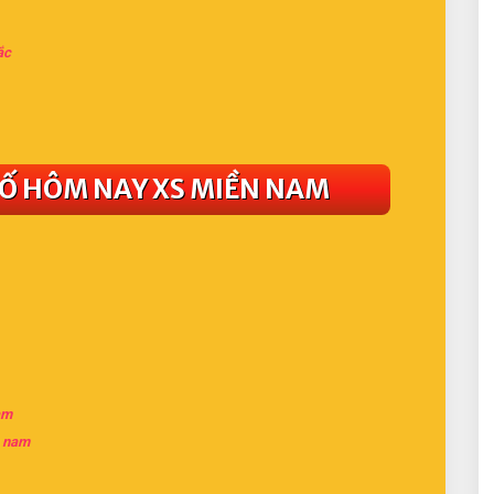
ắc
SỐ HÔM NAY XS MIỀN NAM
am
n nam