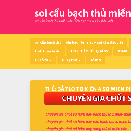
Skip
to
soi cầu bạch thủ miền
content
soi cầu bạch thủ miền bắc hôm nay – soi cầu đặc biệt
soi cầu bạch thủ miền bắc hôm nay – soi cầu đặc biệt
Tính toán lô đề
TRỰC TIẾP KẾT QUẢ XS
XSMB
KQ Lô tô
Quay thử
sổ mơ
THẺ:
BẮT LO TO XIÊN 4 SO MIEN P
CHUYÊN GIA CHỐT 
chuyên gia chốt số hôm nay bạch thủ lô 2 nháy miề
chuyên gia chốt số hôm nay cấp bạch thủ lô miền b
chuyên gia chốt số hôm nay song thủ lô miền bắc