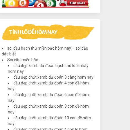
TÍNH LÔ ĐỀ HÔM NAY
soi cầu bạch thủ miền bắc hôm nay – soi cầu
đặc biệt
Soi cầu miền bắc
cầu đẹp xsmb dự đoán bạch thủ lô 2 nháy
hôm nay
cầu đẹp chốt xsmb dự đoán 3 càng hôm nay
cầu đẹp chốt xsmb dự đoán 4 con đề hôm
nay
cầu đẹp chốt xsmb dự đoán 6 con đề hôm
nay
cầu đẹp chốt xsmb dự đoán 8 con đề hôm
nay
cầu đẹp chốt xsmb dự đoán 10 con đề hôm
nay
cầu đẹp chốt xsmb dự đoán 4 con lô hôm