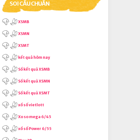
SOI CẦU CHUẨN
XSMB
XSMN
XSMT
kết quả hôm nay
Sổ kết quả XSMB
Sổ kết quả XSMN
Sổ kết quả XSMT
xổ số vietlott
Xo so mega 6/45
xổ số Power 6/55