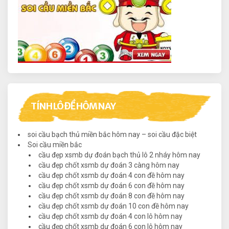
TÍNH LÔ ĐỀ HÔM NAY
soi cầu bạch thủ miền bắc hôm nay – soi cầu đặc biệt
Soi cầu miền bắc
cầu đẹp xsmb dự đoán bạch thủ lô 2 nháy hôm nay
cầu đẹp chốt xsmb dự đoán 3 càng hôm nay
cầu đẹp chốt xsmb dự đoán 4 con đề hôm nay
cầu đẹp chốt xsmb dự đoán 6 con đề hôm nay
cầu đẹp chốt xsmb dự đoán 8 con đề hôm nay
cầu đẹp chốt xsmb dự đoán 10 con đề hôm nay
cầu đẹp chốt xsmb dự đoán 4 con lô hôm nay
cầu đẹp chốt xsmb dự đoán 6 con lô hôm nay