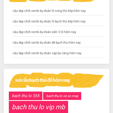
cầu đẹp chốt xsmb dự đoán lô song thủ kép hôm nay
cầu đẹp chốt xsmb dự đoán lô bạch thủ kép hôm nay
cầu đẹp chốt xsmb dự đoán xiên 3 lô hôm nay
cầu đẹp chốt xsmb dự đoán đề bạch thủ hôm nay
cầu đẹp chốt xsmb dự đoán cặp ba càng hôm nay
soi cầu bạch thủ đề hôm nay
bach thu lo 555
bach thu lo ve so may
bach thu lo vip mb