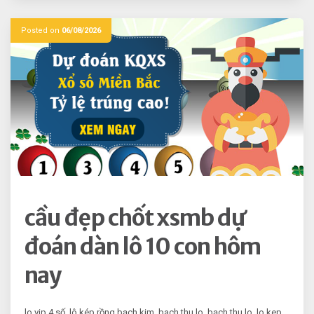
Posted on
06/08/2026
cầu đẹp chốt xsmb dự
đoán dàn lô 10 con hôm
nay
lo vip 4 số, lô kép rồng bạch kim, bach thu lo, bạch thu lo, lo kep