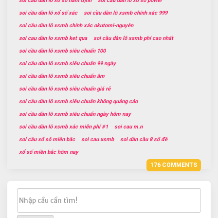
soi cầu dàn lô xổ số nam định
soi cầu dàn lô xổ số power
soi cầu dàn lô xổ số xác
soi cầu dàn lô xsmb chính xác 999
soi cầu dàn lô xsmb chính xác okutomi-nguyễn
soi cau dàn lo xsmb ket qua
soi cầu dàn lô xsmb phí cao nhất
soi cầu dàn lô xsmb siêu chuẩn 100
soi cầu dàn lô xsmb siêu chuẩn 99 ngày
soi cầu dàn lô xsmb siêu chuẩn âm
soi cầu dàn lô xsmb siêu chuẩn giá rẻ
soi cầu dàn lô xsmb siêu chuẩn không quảng cáo
soi cầu dàn lô xsmb siêu chuẩn ngày hôm nay
soi cầu dàn lô xsmb xác miễn phí #1
soi cau m.n
soi cầu xổ số miền bắc
soi cau xsmb
soi dàn cầu 8 số đề
xổ số miền bắc hôm nay
176 COMMENTS