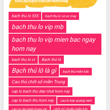
soi cầu bạch thủ đề hôm nay
bach thu lo 555
bach thu lo ve so may
bach thu lo vip mb
bach thu lo vip mien bac ngay
hom nay
bach thu lo vt
Bạch thủ lô
Bạch thủ lô là gì
bạch thủ miền bắc
Cao thủ chốt số miền Trung
cap lo bach thu dep nhat hom nay
cap lo bach thu hom nay
cau lo kep quang nam
cau so de mien trung víp
chốt số chuẩn miền bắc