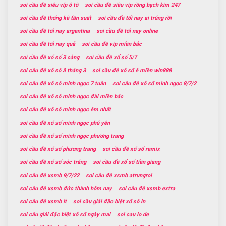
soi cầu đề siêu víp ô tô
soi cầu đề siêu vip rồng bạch kim 247
soi cầu đề thống kê tần suất
soi cầu đề tối nay ai trúng rồi
soi cầu đề tối nay argentina
soi cầu đề tối nay online
soi cầu đề tối nay quả
soi cầu đề vip miền bắc
soi cầu đề xổ số 3 càng
soi cầu đề xổ số 5/7
soi cầu đề xổ số â tháng 3
soi cầu đề xổ số ê miền win888
soi cầu đề xổ số minh ngọc 7 tuần
soi cầu đề xổ số minh ngọc 8/7/2
soi cầu đề xổ số minh ngọc đài miền bắc
soi cầu đề xổ số minh ngọc êm nhất
soi cầu đề xổ số minh ngọc phú yên
soi cầu đề xổ số minh ngọc phương trang
soi cầu đề xổ số phương trang
soi cầu đề xổ số remix
soi cầu đề xổ số sóc trăng
soi cầu đề xổ số tiền giang
soi cầu đề xsmb 9/7/22
soi cầu đề xsmb atrungroi
soi cầu đề xsmb đức thành hôm nay
soi cầu đề xsmb extra
soi cầu đề xsmb it
soi cầu giải đặc biệt xổ số in
soi cầu giải đặc biệt xổ số ngày mai
soi cau lo de