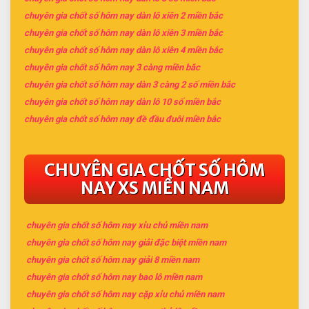
chuyên gia chốt số hôm nay dàn lô xiên 2 miền bắc
chuyên gia chốt số hôm nay dàn lô xiên 3 miền bắc
chuyên gia chốt số hôm nay dàn lô xiên 4 miền bắc
chuyên gia chốt số hôm nay 3 càng miền bắc
chuyên gia chốt số hôm nay dàn 3 càng 2 số miền bắc
chuyên gia chốt số hôm nay dàn lô 10 số miền bắc
chuyên gia chốt số hôm nay đề đầu đuôi miền bắc
CHUYÊN GIA CHỐT SỐ HÔM
NAY XS MIỀN NAM
chuyên gia chốt số hôm nay xỉu chủ miền nam
chuyên gia chốt số hôm nay giải đặc biệt miền nam
chuyên gia chốt số hôm nay giải 8 miền nam
chuyên gia chốt số hôm nay bao lô miền nam
chuyên gia chốt số hôm nay cặp xỉu chủ miền nam