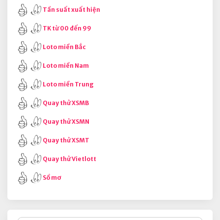
Tần suất xuất hiện
TK từ 00 đến 99
Loto miền Bắc
Loto miền Nam
Loto miền Trung
Quay thử XSMB
Quay thử XSMN
Quay thử XSMT
Quay thử Vietlott
Sổ mơ