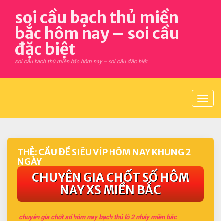
Skip
soi cầu bạch thủ miền
to
content
bắc hôm nay – soi cầu
đặc biệt
soi cầu bạch thủ miền bắc hôm nay – soi cầu đặc biệt
THẺ:
CẦU ĐỀ SIÊU VÍP HÔM NAY KHUNG 2
NGÀY
CHUYÊN GIA CHỐT SỐ HÔM
NAY XS MIỀN BẮC
chuyên gia chốt số hôm nay bạch thủ lô 2 nháy miền bắc