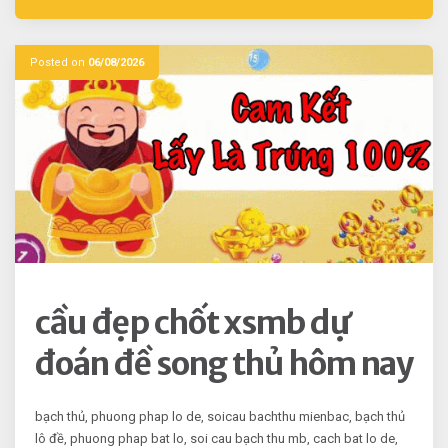
Posted on
06/08/2026
cầu đẹp chốt xsmb dự
đoán đề song thủ hôm nay
bạch thủ, phuong phap lo de, soicau bachthu mienbac, bạch thủ
lô đề, phuong phap bat lo, soi cau bạch thu mb, cach bat lo de,