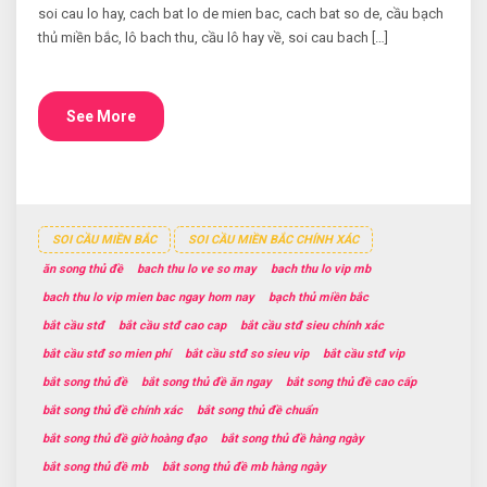
soi cau lo hay, cach bat lo de mien bac, cach bat so de, cầu bạch
thủ miền bắc, lô bach thu, cầu lô hay về, soi cau bach […]
See More
SOI CẦU MIỀN BẮC
SOI CẦU MIỀN BẮC CHÍNH XÁC
ăn song thủ đề
bach thu lo ve so may
bach thu lo vip mb
bach thu lo vip mien bac ngay hom nay
bạch thủ miền bắc
bắt cầu stđ
bắt cầu stđ cao cap
bắt cầu stđ sieu chính xác
bắt cầu stđ so mien phí
bắt cầu stđ so sieu vip
bắt cầu stđ vip
bắt song thủ đề
bắt song thủ đề ăn ngay
bắt song thủ đề cao cấp
bắt song thủ đề chính xác
bắt song thủ đề chuẩn
bắt song thủ đề giờ hoàng đạo
bắt song thủ đề hàng ngày
bắt song thủ đề mb
bắt song thủ đề mb hàng ngày