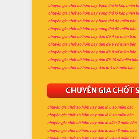
chuyên gia chốt số hôm nay bạch thủ lô kép miền b
chuyên gia chốt số hôm nay song thủ lô kép miền b
chuyên gia chốt số hôm nay bạch thủ đề miền bắc
chuyên gia chốt số hôm nay song thủ đề miền bắc
chuyên gia chốt số hôm nay dàn đề 4 số miền bắc
chuyên gia chốt số hôm nay dàn đề 6 số miền bắc
chuyên gia chốt số hôm nay dàn đề 8 số miền bắc
chuyên gia chốt số hôm nay dàn đề 10 số miền bắc
chuyên gia chốt số hôm nay dàn lô 4 số miền bắc
CHUYÊN GIA CHỐT 
chuyên gia chốt số hôm nay dàn lô 6 số miền bắc
chuyên gia chốt số hôm nay dàn lô 8 số miền bắc
chuyên gia chốt số hôm nay dàn lô xiên 2 miền bắc
chuyên gia chốt số hôm nay dàn lô xiên 3 miền bắc
chuyên gia chốt số hôm nay dàn lô xiên 4 miền bắc