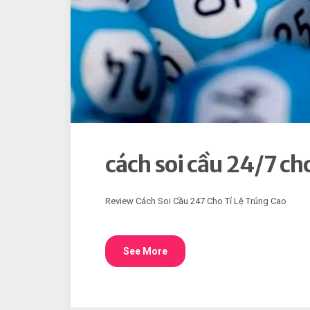
cách soi cầu 24/7 cho
Review Cách Soi Cầu 247 Cho Tỉ Lệ Trúng Cao
See More