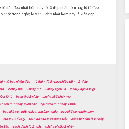
, lô nào đẹp nhất hôm nay, lô tô đẹp nhất hôm nay, lô tô đẹp
p nhất trong ngày, lô xiên 3 đẹp nhất hôm nay, lô xiên đẹp
iểm lô bao nhiêu tiền
10 điểm lô ăn bao nhiêu tiền
2 nháy
 mb
2 nhay mn
2 nhay mt
2 nhay nghia la
2 nháy nghĩa là gì
b a lô tô
bạch thủ 2 nháy
bạch thủ 2 nháy víp
ch thủ lô 2 nháy miền bắc
bạch thủ lô 2 nháy xsmb
bao lô 2 con miền bắc trúng bao nhiêu
bao lô 2 con miền nam
Bao lô 2 số là gì
Biên độ cầu lô to miền Bắc
cách bắt cầu lô 2 nháy
ền Bắc
cách đánh lô 2 nháy
cách soi cầu 2 nháy