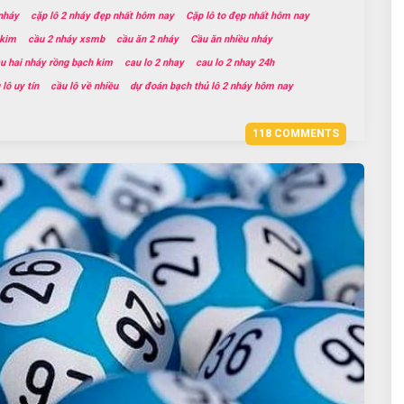
 nháy
cặp lô 2 nháy đẹp nhất hôm nay
Cặp lô to đẹp nhất hôm nay
 kim
cầu 2 nháy xsmb
cầu ăn 2 nháy
Cầu ăn nhiều nháy
u hai nháy rồng bạch kim
cau lo 2 nhay
cau lo 2 nhay 24h
 lô uy tín
cầu lô về nhiều
dự đoán bạch thủ lô 2 nháy hôm nay
118 COMMENTS