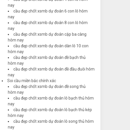
nay
cầu đẹp chốt xsmb dự đoán 6 con lô hôm
nay
cầu đẹp chốt xsmb dự đoán 8 con lô hôm
nay
cầu đẹp chốt xsmb dự đoán cặp ba càng
hôm nay
cầu đẹp chốt xsmb dự đoán dàn lô 10 con
hôm nay
cầu đẹp chốt xsmb dự đoán đề bạch thủ
hôm nay
cầu đẹp chốt xsmb dự đoán đề đầu đuôi hôm
nay
Soi cầu miền bắc chính xác
cầu đẹp chốt xsmb dự đoán đề song thủ
hôm nay
cầu đẹp chốt xsmb dự đoán lô bạch thủ hôm
nay
cầu đẹp chốt xsmb dự đoán lô bạch thủ kép
hôm nay
cầu đẹp chốt xsmb dự đoán lô song thủ hôm
nay