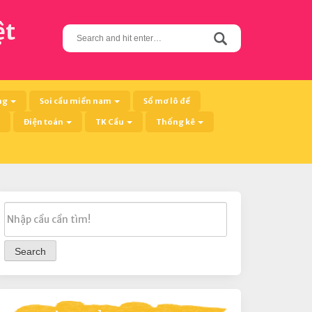
ệt
Search
for:
ung
Soi cầu miền nam
Sổ mơ lô đề
Điện toán
TK Cầu
Thống kê
Search