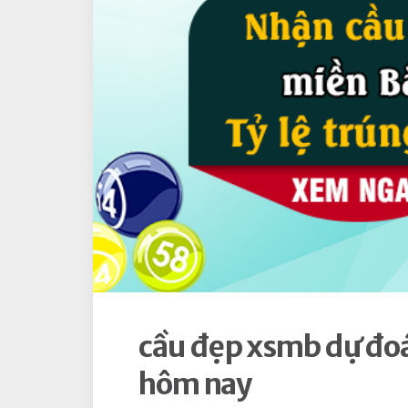
cầu đẹp xsmb dự đoá
hôm nay