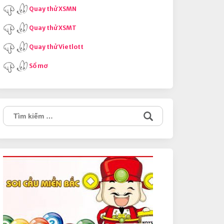
Quay thử XSMN
Quay thử XSMT
Quay thử Vietlott
Sổ mơ
Tìm
kiếm
cho: