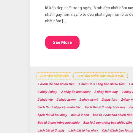
lô kép đẹp nhất trong ngày, lô mb đẹp nhất hôm nay
nhất ngày hôm nay, lô tô đẹp nhất ngày mai, lô tô đẹ
nhất hôm […]
See More
SOI CẦU MIỀN BẮC
SOI CẦU MIỀN BẮC CHÍNH XÁC
1 điểm đề bao nhiêu tiền
1 điểm lô 3 càng bao nhiêu tiền
1 đ
2 nháy 2nhay
2 nháy ăn bao nhiêu
2 nháy hôm nay
2 nhay
2 nháy víp
2 nháy xsmn
2 nháy xsmt
2nhay loto
2nhay m
bạch thủ 2 nháy víp miền bắc
bạch thủ lô 2 nháy hôm nay
bạ
bạch thủ lô hai nháy
bao lô 2 con
bao lô 2 con bao nhiêu tiền
Bao lô 2 con trúng bao nhiêu
Bao lô 2 con trúng bao nhiêu tiền
cách bắt lô 2 nháy
cách bắt lô hai nháy
Cách đánh bao lô mi