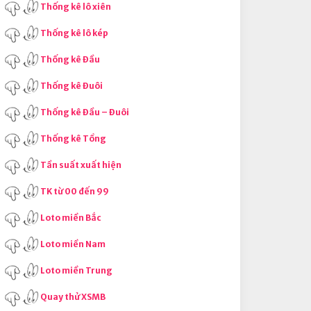
Thống kê lô xiên
Thống kê lô kép
Thống kê Đầu
Thống kê Đuôi
Thống kê Đầu – Đuôi
Thống kê Tổng
Tần suất xuất hiện
TK từ 00 đến 99
Loto miền Bắc
Loto miền Nam
Loto miền Trung
Quay thử XSMB