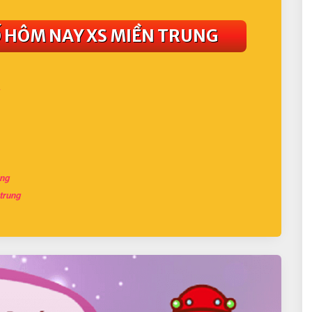
Ố HÔM NAY XS MIỀN TRUNG
ung
trung