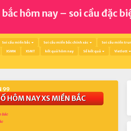
 bắc hôm nay – soi cầu đặc bi
Soi cầu miền bắc
Soi cầu miền bắc chính xác
Soi cầu miền tr
XSMN
XSMT
kết quả hôm nay
Sổ kết quả
Vietlott
N 99
SỐ HÔM NAY XS MIỀN BẮC
n bắc
ắc