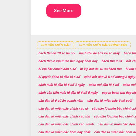
See More
SOI CẦU MIỀN BẮC
SOI CẦU MIỀN BẮC CHÍNH XÁC
bach thu de 10 so ha noi
bach thu de 10s ve so may
bach thu
bach thu lo vip mien bac ngay hom nay
bach thu lo vt
bắt ch
bí kíp bắt chuẩn dàn 6 số
bi kip bat de 10 so bach thu
bí kíp 
bí quyết đánh lô dàn lô 6 số
cách bắt dàn lô 6 số khung 5 ngày
cách nuôi lô dàn lô 6 số 3 ngày
cách soi dàn lô 6 số
cách soi
cách vào tiền nuôi lô dàn lô 6 số 5 ngày
cap lo bach thu dep n
cầu dàn lô 6 số ăn quanh năm
cầu dàn lô miền bắc 6 số cuối
cầu dàn lô miền bắc chính xác gì
cầu dàn lô miền bắc chính x
cầu dàn lô miền bắc chính xác thủ
cầu dàn lô miền bắc chính x
cầu dàn lô miền bắc chính xác xsmb
cầu dàn lô miền bắc đẹp
cầu dàn lô miền bắc hôm nay nhất
cầu dàn lô miền bắc hôm na