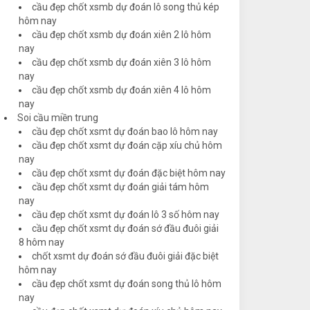
cầu đẹp chốt xsmb dự đoán lô song thủ kép
hôm nay
cầu đẹp chốt xsmb dự đoán xiên 2 lô hôm
nay
cầu đẹp chốt xsmb dự đoán xiên 3 lô hôm
nay
cầu đẹp chốt xsmb dự đoán xiên 4 lô hôm
nay
Soi cầu miền trung
cầu đẹp chốt xsmt dự đoán bao lô hôm nay
cầu đẹp chốt xsmt dự đoán cặp xíu chủ hôm
nay
cầu đẹp chốt xsmt dự đoán đặc biệt hôm nay
cầu đẹp chốt xsmt dự đoán giải tám hôm
nay
cầu đẹp chốt xsmt dự đoán lô 3 số hôm nay
cầu đẹp chốt xsmt dự đoán sớ đầu đuôi giải
8 hôm nay
chốt xsmt dự đoán sớ đầu đuôi giải đặc biệt
hôm nay
cầu đẹp chốt xsmt dự đoán song thủ lô hôm
nay