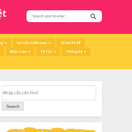
ệt
Search
for:
ung
Soi cầu miền nam
Sổ mơ lô đề
Điện toán
TK Cầu
Thống kê
Search