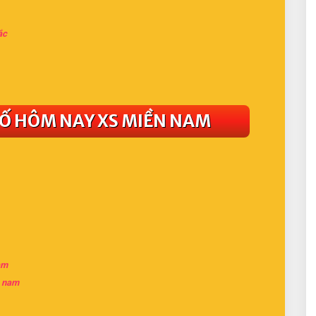
ắc
SỐ HÔM NAY XS MIỀN NAM
am
n nam