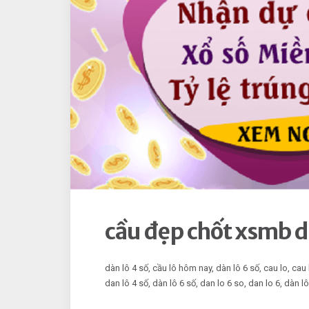
cầu đẹp chốt xsmb d
dàn lô 4 số, cầu lô hôm nay, dàn lô 6 số, cau lo, cau 
dan lô 4 số, dàn lô 6 số, dan lo 6 so, dan lo 6, dàn l