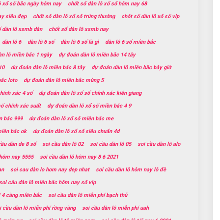
ô xổ số bắc ngày hôm nay
chốt số dàn lô xổ số hôm nay 68
ay siêu đẹp
chốt số dàn lô xổ số trúng thưởng
chốt số dàn lô xổ số vip
ố dàn lô xsmb dàn
chốt số dàn lô xsmb nay
dàn lô 6
dàn lô 6 số
dàn lô 6 số là gì
dàn lô 6 số miền bắc
n lô miền bắc 1 ngày
dự đoán dàn lô miền bắc 14 tây
10
dự đoán dàn lô miền bắc 8 tây
dự đoán dàn lô miền bắc bây giờ
ắc loto
dự đoán dàn lô miền bắc mùng 5
hính xác 4 số
dự đoán dàn lô xổ số chính xác kiên giang
số chính xác suất
dự đoán dàn lô xổ số miền bắc 4 9
n bắc 999
dự đoán dàn lô xổ số miền bắc me
miền bắc ok
dự đoán dàn lô xổ số siêu chuẩn 4d
cầu dàn de 8 số
soi cầu dàn lô 02
soi cầu dàn lô 05
soi cầu dàn lô alo
 hôm nay 5555
soi cầu dàn lô hôm nay 8 6 2021
an
soi cau dàn lo hom nay dep nhat
soi cầu dàn lô hôm nay lô đề
soi cầu dàn lô miền bắc hôm nay số vip
í 4 càng miền bắc
soi cầu dàn lô miễn phí bạch thủ
i cầu dàn lô miễn phí rồng vàng
soi cầu dàn lô miễn phí uah