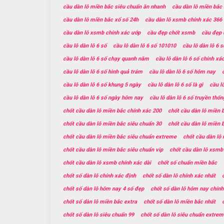
cầu dàn lô miền bắc siêu chuẩn ăn nhanh
cầu dàn lô miền bắc
cầu dàn lô miền bắc xổ số 24h
cầu dàn lô xsmb chính xác 366
cầu dàn lô xsmb chính xác ướp
cầu đẹp chốt xsmb
cầu đẹp 
cầu lô dàn lô 6 số
cầu lô dàn lô 6 số 101010
cầu lô dàn lô 6 
cầu lô dàn lô 6 số chạy quanh năm
cầu lô dàn lô 6 số chính xá
cầu lô dàn lô 6 số hình quả trám
cầu lô dàn lô 6 số hôm nay
cầu lô dàn lô 6 số khung 5 ngày
cầu lô dàn lô 6 số là gì
cầu l
cầu lô dàn lô 6 số ngày hôm nay
cầu lô dàn lô 6 số truyền thốn
chốt cầu dàn lô miền bắc chính xác 200
chốt cầu dàn lô miền b
chốt cầu dàn lô miền bắc siêu chuẩn 30
chốt cầu dàn lô miền 
chốt cầu dàn lô miền bắc siêu chuẩn extreme
chốt cầu dàn lô 
chốt cầu dàn lô miền bắc siêu chuẩn vip
chốt cầu dàn lô xsmb
chốt cầu dàn lô xsmb chính xác dài
chốt số chuẩn miền bắc
chốt số dàn lô chính xác định
chốt số dàn lô chính xác nhất
chốt số dàn lô hôm nay 4 số đẹp
chốt số dàn lô hôm nay chính
chốt số dàn lô miền bắc extra
chốt số dàn lô miền bắc nhất
chốt số dàn lô siêu chuẩn 99
chốt số dàn lô siêu chuẩn extrem