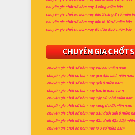
chuyên gia chốt số hôm nay 3 càng miền bắc
chuyên gia chốt số hôm nay dàn 3 càng 2 số miền b
chuyên gia chốt số hôm nay dàn lô 10 số miền bắc
chuyên gia chốt số hôm nay đề đầu đuôi miền bắc
CHUYÊN GIA CHỐT 
chuyên gia chốt số hôm nay xỉu chủ miền nam
chuyên gia chốt số hôm nay giải đặc biệt miền nam
chuyên gia chốt số hôm nay giải 8 miền nam
chuyên gia chốt số hôm nay bao lô miền nam
chuyên gia chốt số hôm nay cặp xỉu chủ miền nam
chuyên gia chốt số hôm nay song thủ lô miền nam
chuyên gia chốt số hôm nay đầu đuôi giải 8 miền n
chuyên gia chốt số hôm nay đầu đuôi đặc biệt miề
chuyên gia chốt số hôm nay lô 3 số miền nam