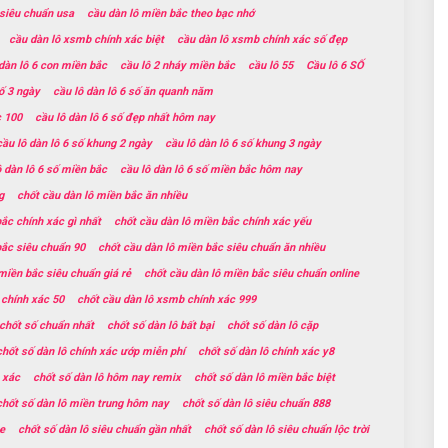
 siêu chuẩn usa
cầu dàn lô miền bắc theo bạc nhớ
cầu dàn lô xsmb chính xác biệt
cầu dàn lô xsmb chính xác số đẹp
dàn lô 6 con miền bắc
cầu lô 2 nháy miền bắc
cầu lô 55
Cầu lô 6 SỐ
số 3 ngày
cầu lô dàn lô 6 số ăn quanh năm
c 100
cầu lô dàn lô 6 số đẹp nhất hôm nay
cầu lô dàn lô 6 số khung 2 ngày
cầu lô dàn lô 6 số khung 3 ngày
ô dàn lô 6 số miền bắc
cầu lô dàn lô 6 số miền bắc hôm nay
g
chốt cầu dàn lô miền bắc ăn nhiều
ắc chính xác gì nhất
chốt cầu dàn lô miền bắc chính xác yếu
bắc siêu chuẩn 90
chốt cầu dàn lô miền bắc siêu chuẩn ăn nhiều
miền bắc siêu chuẩn giá rẻ
chốt cầu dàn lô miền bắc siêu chuẩn online
 chính xác 50
chốt cầu dàn lô xsmb chính xác 999
chốt số chuẩn nhất
chốt số dàn lô bất bại
chốt số dàn lô cặp
chốt số dàn lô chính xác ướp miễn phí
chốt số dàn lô chính xác y8
 xác
chốt số dàn lô hôm nay remix
chốt số dàn lô miền bắc biệt
chốt số dàn lô miền trung hôm nay
chốt số dàn lô siêu chuẩn 888
e
chốt số dàn lô siêu chuẩn gần nhất
chốt số dàn lô siêu chuẩn lộc trời