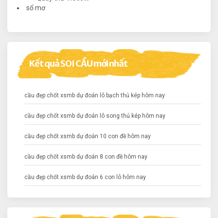
sổ mơ
Kết quả SOI CẦU mới nhất
cầu đẹp chốt xsmb dự đoán lô bạch thủ kép hôm nay
cầu đẹp chốt xsmb dự đoán lô song thủ kép hôm nay
cầu đẹp chốt xsmb dự đoán 10 con đề hôm nay
cầu đẹp chốt xsmb dự đoán 8 con đề hôm nay
cầu đẹp chốt xsmb dự đoán 6 con lô hôm nay