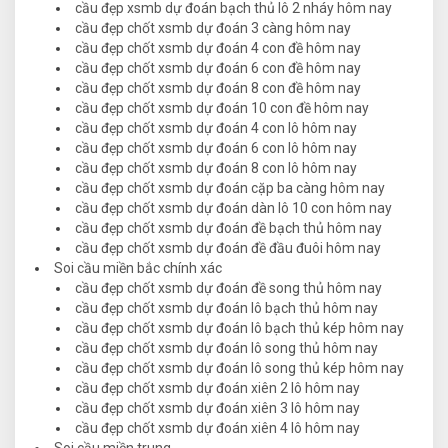
cầu đẹp xsmb dự đoán bạch thủ lô 2 nháy hôm nay
cầu đẹp chốt xsmb dự đoán 3 càng hôm nay
cầu đẹp chốt xsmb dự đoán 4 con đề hôm nay
cầu đẹp chốt xsmb dự đoán 6 con đề hôm nay
cầu đẹp chốt xsmb dự đoán 8 con đề hôm nay
cầu đẹp chốt xsmb dự đoán 10 con đề hôm nay
cầu đẹp chốt xsmb dự đoán 4 con lô hôm nay
cầu đẹp chốt xsmb dự đoán 6 con lô hôm nay
cầu đẹp chốt xsmb dự đoán 8 con lô hôm nay
cầu đẹp chốt xsmb dự đoán cặp ba càng hôm nay
cầu đẹp chốt xsmb dự đoán dàn lô 10 con hôm nay
cầu đẹp chốt xsmb dự đoán đề bạch thủ hôm nay
cầu đẹp chốt xsmb dự đoán đề đầu đuôi hôm nay
Soi cầu miền bắc chính xác
cầu đẹp chốt xsmb dự đoán đề song thủ hôm nay
cầu đẹp chốt xsmb dự đoán lô bạch thủ hôm nay
cầu đẹp chốt xsmb dự đoán lô bạch thủ kép hôm nay
cầu đẹp chốt xsmb dự đoán lô song thủ hôm nay
cầu đẹp chốt xsmb dự đoán lô song thủ kép hôm nay
cầu đẹp chốt xsmb dự đoán xiên 2 lô hôm nay
cầu đẹp chốt xsmb dự đoán xiên 3 lô hôm nay
cầu đẹp chốt xsmb dự đoán xiên 4 lô hôm nay