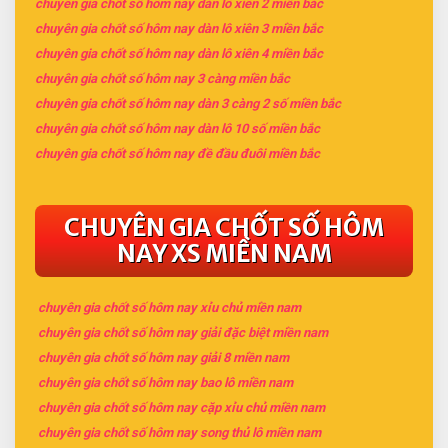
chuyên gia chốt số hôm nay dàn lô xiên 2 miền bắc
chuyên gia chốt số hôm nay dàn lô xiên 3 miền bắc
chuyên gia chốt số hôm nay dàn lô xiên 4 miền bắc
chuyên gia chốt số hôm nay 3 càng miền bắc
chuyên gia chốt số hôm nay dàn 3 càng 2 số miền bắc
chuyên gia chốt số hôm nay dàn lô 10 số miền bắc
chuyên gia chốt số hôm nay đề đầu đuôi miền bắc
CHUYÊN GIA CHỐT SỐ HÔM
NAY XS MIỀN NAM
chuyên gia chốt số hôm nay xỉu chủ miền nam
chuyên gia chốt số hôm nay giải đặc biệt miền nam
chuyên gia chốt số hôm nay giải 8 miền nam
chuyên gia chốt số hôm nay bao lô miền nam
chuyên gia chốt số hôm nay cặp xỉu chủ miền nam
chuyên gia chốt số hôm nay song thủ lô miền nam