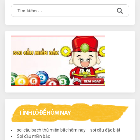
Tìm
kiếm
cho:
TÍNH LÔ ĐỀ HÔM NAY
soi cầu bạch thủ miền bắc hôm nay – soi cầu đặc biệt
Soi cầu miền bắc