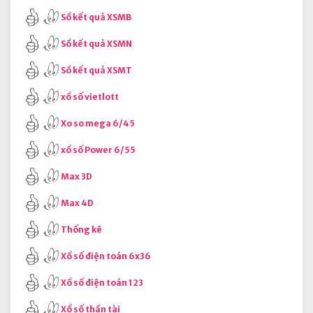
Sổ kết quả XSMB
Sổ kết quả XSMN
Sổ kết quả XSMT
xổ số vietlott
Xo so mega 6/45
xổ số Power 6/55
Max 3D
Max 4D
Thống kê
Xổ số điện toán 6x36
Xổ số điện toán 123
Xổ số thần tài