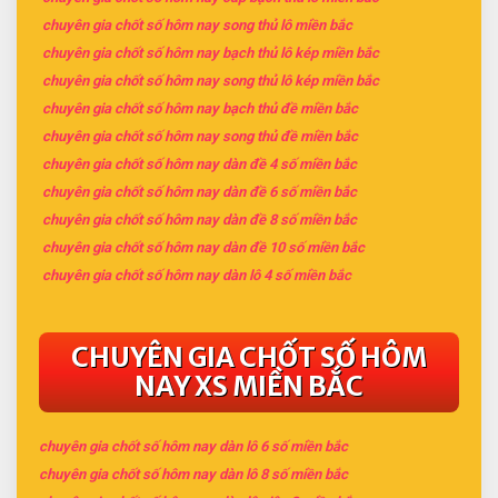
chuyên gia chốt số hôm nay song thủ lô miền bắc
chuyên gia chốt số hôm nay bạch thủ lô kép miền bắc
chuyên gia chốt số hôm nay song thủ lô kép miền bắc
chuyên gia chốt số hôm nay bạch thủ đề miền bắc
chuyên gia chốt số hôm nay song thủ đề miền bắc
chuyên gia chốt số hôm nay dàn đề 4 số miền bắc
chuyên gia chốt số hôm nay dàn đề 6 số miền bắc
chuyên gia chốt số hôm nay dàn đề 8 số miền bắc
chuyên gia chốt số hôm nay dàn đề 10 số miền bắc
chuyên gia chốt số hôm nay dàn lô 4 số miền bắc
CHUYÊN GIA CHỐT SỐ HÔM
NAY XS MIỀN BẮC
chuyên gia chốt số hôm nay dàn lô 6 số miền bắc
chuyên gia chốt số hôm nay dàn lô 8 số miền bắc