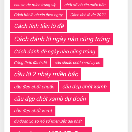
cau so de mien trung víp
chốt số chuẩn miền bắc
Cách bắt lô chuẩn theo ngày
Cách tính lô de 2021
Cách tính tiền lô đề
Cách đánh lô ngày nào cũng trúng
Cách đánh đề ngày nào cũng trúng
Công thức đánh đề
cầu chuẩn chốt xsmt uy tín
cầu lô 2 nháy miền bắc
cầu đẹp chốt xsmb
cầu đẹp chốt chuẩn
cầu đẹp chốt xsmb dự đoán
cầu đẹp chốt xsmt
du doan xo so Xổ số Miền Bắc dại phát