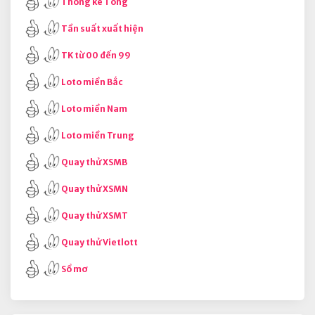
Thống kê Tổng
Tần suất xuất hiện
TK từ 00 đến 99
Loto miền Bắc
Loto miền Nam
Loto miền Trung
Quay thử XSMB
Quay thử XSMN
Quay thử XSMT
Quay thử Vietlott
Sổ mơ