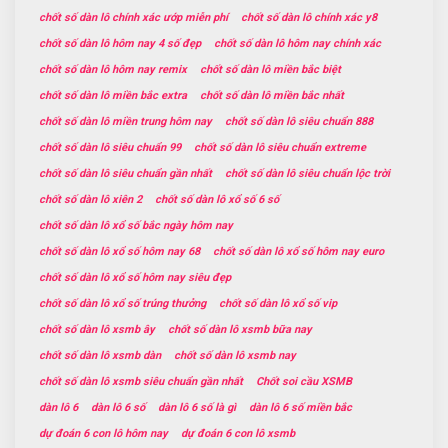
chốt số dàn lô chính xác ướp miễn phí
chốt số dàn lô chính xác y8
chốt số dàn lô hôm nay 4 số đẹp
chốt số dàn lô hôm nay chính xác
chốt số dàn lô hôm nay remix
chốt số dàn lô miền bắc biệt
chốt số dàn lô miền bắc extra
chốt số dàn lô miền bắc nhất
chốt số dàn lô miền trung hôm nay
chốt số dàn lô siêu chuẩn 888
chốt số dàn lô siêu chuẩn 99
chốt số dàn lô siêu chuẩn extreme
chốt số dàn lô siêu chuẩn gần nhất
chốt số dàn lô siêu chuẩn lộc trời
chốt số dàn lô xiên 2
chốt số dàn lô xổ số 6 số
chốt số dàn lô xổ số bắc ngày hôm nay
chốt số dàn lô xổ số hôm nay 68
chốt số dàn lô xổ số hôm nay euro
chốt số dàn lô xổ số hôm nay siêu đẹp
chốt số dàn lô xổ số trúng thưởng
chốt số dàn lô xổ số vip
chốt số dàn lô xsmb ây
chốt số dàn lô xsmb bữa nay
chốt số dàn lô xsmb dàn
chốt số dàn lô xsmb nay
chốt số dàn lô xsmb siêu chuẩn gần nhất
Chốt soi cầu XSMB
dàn lô 6
dàn lô 6 số
dàn lô 6 số là gì
dàn lô 6 số miền bắc
dự đoán 6 con lô hôm nay
dự đoán 6 con lô xsmb