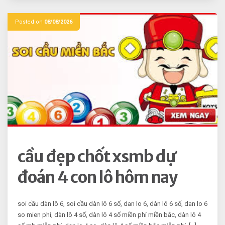
Posted on
08/08/2026
cầu đẹp chốt xsmb dự
đoán 4 con lô hôm nay
soi cầu dàn lô 6, soi cầu dàn lô 6 số, dan lo 6, dàn lô 6 số, dan lo 6
so mien phi, dàn lô 4 số, dàn lô 4 số miền phí miền bắc, dàn lô 4