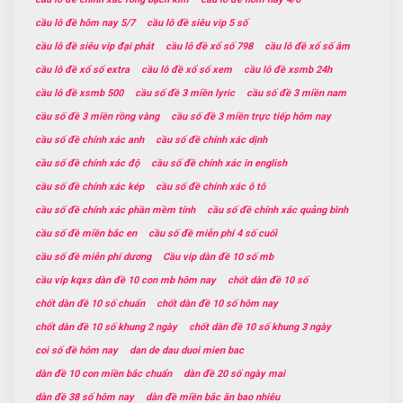
cầu lô đề hôm nay 5/7
cầu lô đề siêu vip 5 số
cầu lô đề siêu vip đại phát
cầu lô đề xổ số 798
cầu lô đề xổ số âm
cầu lô đề xổ số extra
cầu lô đề xổ số xem
cầu lô đề xsmb 24h
cầu lô đề xsmb 500
cầu số đề 3 miền lyric
cầu số đề 3 miền nam
cầu số đề 3 miền rồng vàng
cầu số đề 3 miền trực tiếp hôm nay
cầu số đề chính xác anh
cầu số đề chính xác dịnh
cầu số đề chính xác độ
cầu số đề chính xác in english
cầu số đề chính xác kép
cầu số đề chính xác ô tô
cầu số đề chính xác phần mềm tính
cầu số đề chính xác quảng bình
cầu số đề miền bắc en
cầu số đề miễn phí 4 số cuối
cầu số đề miễn phí dương
Cầu vip dàn đề 10 số mb
cầu víp kqxs dàn đề 10 con mb hôm nay
chốt dàn đề 10 số
chốt dàn đề 10 số chuẩn
chốt dàn đề 10 số hôm nay
chốt dàn đề 10 số khung 2 ngày
chốt dàn đề 10 số khung 3 ngày
coi số đề hôm nay
dan de dau duoi mien bac
dàn đề 10 con miền bắc chuẩn
dàn đề 20 số ngày mai
dàn đề 38 số hôm nay
dàn đề miền bắc ăn bao nhiêu