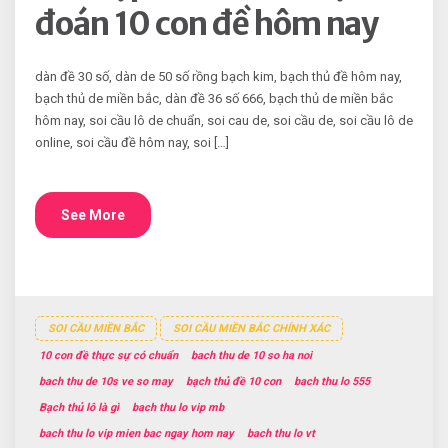
đoán 10 con đề hôm nay
dàn đề 30 số, dàn de 50 số rồng bạch kim, bạch thủ đề hôm nay,
bạch thủ de miền bắc, dàn đề 36 số 666, bạch thủ de miền bắc
hôm nay, soi cầu lô de chuẩn, soi cau de, soi cầu de, soi cầu lô de
online, soi cầu đề hôm nay, soi […]
See More
SOI CẦU MIỀN BẮC
SOI CẦU MIỀN BẮC CHÍNH XÁC
10 con đề thực sự có chuẩn
bach thu de 10 so ha noi
bach thu de 10s ve so may
bạch thủ đề 10 con
bach thu lo 555
Bạch thủ lô là gì
bach thu lo vip mb
bach thu lo vip mien bac ngay hom nay
bach thu lo vt