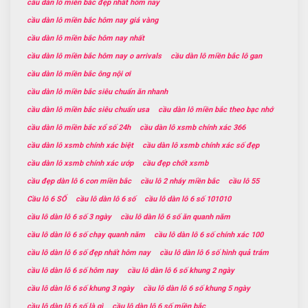
cầu dàn lô miền bắc đẹp nhất hôm nay
cầu dàn lô miền bắc hôm nay giá vàng
cầu dàn lô miền bắc hôm nay nhất
cầu dàn lô miền bắc hôm nay o arrivals
cầu dàn lô miền bắc lô gan
cầu dàn lô miền bắc ông nội ơi
cầu dàn lô miền bắc siêu chuẩn ăn nhanh
cầu dàn lô miền bắc siêu chuẩn usa
cầu dàn lô miền bắc theo bạc nhớ
cầu dàn lô miền bắc xổ số 24h
cầu dàn lô xsmb chính xác 366
cầu dàn lô xsmb chính xác biệt
cầu dàn lô xsmb chính xác số đẹp
cầu dàn lô xsmb chính xác ướp
cầu đẹp chốt xsmb
cầu đẹp dàn lô 6 con miền bắc
cầu lô 2 nháy miền bắc
cầu lô 55
Cầu lô 6 SỐ
cầu lô dàn lô 6 số
cầu lô dàn lô 6 số 101010
cầu lô dàn lô 6 số 3 ngày
cầu lô dàn lô 6 số ăn quanh năm
cầu lô dàn lô 6 số chạy quanh năm
cầu lô dàn lô 6 số chính xác 100
cầu lô dàn lô 6 số đẹp nhất hôm nay
cầu lô dàn lô 6 số hình quả trám
cầu lô dàn lô 6 số hôm nay
cầu lô dàn lô 6 số khung 2 ngày
cầu lô dàn lô 6 số khung 3 ngày
cầu lô dàn lô 6 số khung 5 ngày
cầu lô dàn lô 6 số là gì
cầu lô dàn lô 6 số miền bắc