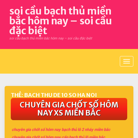
Skip
soi cầu bạch thủ miền
to
content
bắc hôm nay – soi cầu
đặc biệt
soi cầu bạch thủ miền bắc hôm nay – soi cầu đặc biệt
THẺ:
BACH THU DE 10 SO HA NOI
CHUYÊN GIA CHỐT SỐ HÔM
NAY XS MIỀN BẮC
chuyên gia chốt số hôm nay bạch thủ lô 2 nháy miền bắc
chuyên gia chốt số hôm nay cấp bạch thủ lô miền bắc