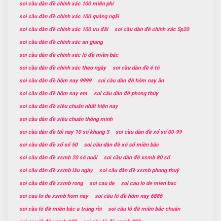
soi cầu dàn đề chính xác 100 miễn phí
soi cầu dàn đề chính xác 100 quảng ngãi
soi cầu dàn đề chính xác 100 ưu đãi
soi cầu dàn đề chính xác 5p20
soi cầu dàn đề chính xác an giang
soi cầu dàn đề chính xác lô đề miền bắc
soi cầu dàn đề chính xác theo ngày
soi cầu dàn đề ê tô
soi cầu dàn đề hôm nay 9999
soi cầu dàn đề hôm nay ăn
soi cầu dàn đề hôm nay em
soi cầu dàn đề phong thủy
soi cầu dàn đề siêu chuẩn nhất hiện nay
soi cầu dàn đề siêu chuẩn thông minh
soi cầu dàn đề tối nay 10 số khung 3
soi cầu dàn đề xổ số 00-99
soi cầu dàn đề xổ số 50
soi cầu dàn đề xổ số miền bắc
soi cầu dàn đề xsmb 20 số nuôi
soi cầu dàn đề xsmb 80 số
soi cầu dàn đề xsmb lâu ngày
soi cầu dàn đề xsmb phong thuỷ
soi cầu dàn đề xsmb rong
soi cau de
soi cau lo de mien bac
soi cau lo de xsmb hom nay
soi cầu lô đề hôm nay 6886
soi cầu lô đề miền bắc a trúng rồi
soi cầu lô đề miền bắc chuẩn