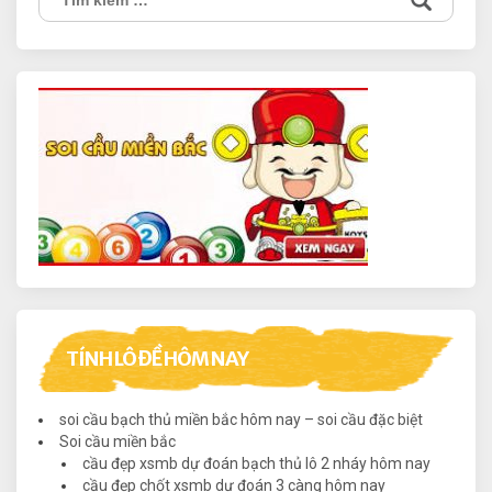
kiếm
cho:
TÍNH LÔ ĐỀ HÔM NAY
soi cầu bạch thủ miền bắc hôm nay – soi cầu đặc biệt
Soi cầu miền bắc
cầu đẹp xsmb dự đoán bạch thủ lô 2 nháy hôm nay
cầu đẹp chốt xsmb dự đoán 3 càng hôm nay