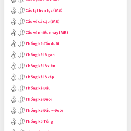
Cầu lật liên tục (MB)
Cầu về cả cặp (MB)
Cầu về nhiều nháy (MB)
Thống kê đầu đuôi
Thống kê lô gan
Thống kê lô xiên
Thống kê lô kép
Thống kê Đầu
Thống kê Đuôi
Thống kê Đầu – Đuôi
Thống kê Tổng