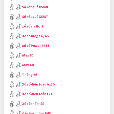
Sổ kết quả XSMN
Sổ kết quả XSMT
xổ số vietlott
Xo so mega 6/45
xổ số Power 6/55
Max 3D
Max 4D
Thống kê
Xổ số điện toán 6x36
Xổ số điện toán 123
Xổ số thần tài
Cầu bạch thủ (MB)