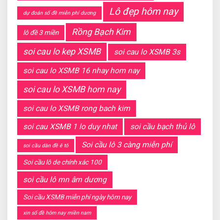
Lô đẹp hôm nay
dự đoán số đề miễn phí dương
Rồng Bạch Kim
lô đề 3 miền
soi cau lo kep XSMB
soi cau lo XSMB 3s
soi cau lo XSMB 16 nhay hom nay
soi cau lo XSMB hom nay
soi cau lo XSMB rong bach kim
soi cau XSMB 1 lo duy nhat
soi cầu bạch thủ lô
Soi cầu lô 3 càng miễn phí
soi cầu dàn đề ê tô
Soi cầu lô de chính xác 100
soi cầu lô mn âm dương
Soi cầu XSMB miễn phí ngày hôm nay
xin số đề hôm nay miền nam