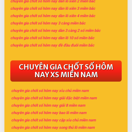
chuyên gia chốt số hôm nay dàn lô xiên 2 miền bắc
chuyên gia chốt số hôm nay dàn lô xiên 3 miền bắc
chuyên gia chốt số hôm nay dàn lô xiên 4 miền bắc
chuyên gia chốt số hôm nay 3 càng miền bắc
chuyên gia chốt số hôm nay dàn 3 càng 2 số miền bắc
chuyên gia chốt số hôm nay dàn lô 10 số miền bắc
chuyên gia chốt số hôm nay đề đầu đuôi miền bắc
CHUYÊN GIA CHỐT SỐ HÔM
NAY XS MIỀN NAM
chuyên gia chốt số hôm nay xỉu chủ miền nam
chuyên gia chốt số hôm nay giải đặc biệt miền nam
chuyên gia chốt số hôm nay giải 8 miền nam
chuyên gia chốt số hôm nay bao lô miền nam
chuyên gia chốt số hôm nay cặp xỉu chủ miền nam
chuyên gia chốt số hôm nay song thủ lô miền nam