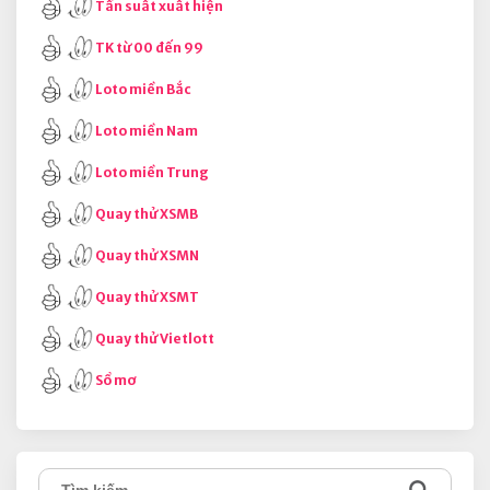
Tần suất xuất hiện
TK từ 00 đến 99
Loto miền Bắc
Loto miền Nam
Loto miền Trung
Quay thử XSMB
Quay thử XSMN
Quay thử XSMT
Quay thử Vietlott
Sổ mơ
Tìm