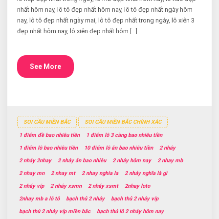
nhất hôm nay, lô tô đẹp nhất hôm nay, lô tô đẹp nhất ngày hôm
nay, lô tô đẹp nhất ngày mai, lô tô đẹp nhất trong ngày, lô xiên 3
đẹp nhất hôm nay, lô xiên đẹp nhất hôm […]
See More
SOI CẦU MIỀN BẮC
SOI CẦU MIỀN BẮC CHÍNH XÁC
1 điểm đề bao nhiêu tiền
1 điểm lô 3 càng bao nhiêu tiền
1 điểm lô bao nhiêu tiền
10 điểm lô ăn bao nhiêu tiền
2 nháy
2 nháy 2nhay
2 nháy ăn bao nhiêu
2 nháy hôm nay
2 nhay mb
2 nhay mn
2 nhay mt
2 nhay nghia la
2 nháy nghĩa là gì
2 nháy víp
2 nháy xsmn
2 nháy xsmt
2nhay loto
2nhay mb a lô tô
bạch thủ 2 nháy
bạch thủ 2 nháy víp
bạch thủ 2 nháy víp miền bắc
bạch thủ lô 2 nháy hôm nay