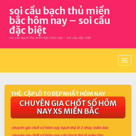
Skip
soi cầu bạch thủ miền
to
content
bắc hôm nay – soi cầu
đặc biệt
soi cầu bạch thủ miền bắc hôm nay – soi cầu đặc biệt
THẺ:
CẶP LÔ TO ĐẸP NHẤT HÔM NAY
CHUYÊN GIA CHỐT SỐ HÔM
NAY XS MIỀN BẮC
chuyên gia chốt số hôm nay bạch thủ lô 2 nháy miền bắc
chuyên gia chốt số hôm nay cấp bạch thủ lô miền bắc