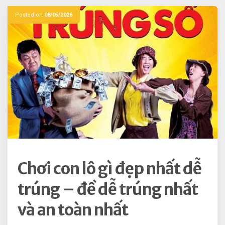
Posted on
08/05/2026
Chơi con lô gì đẹp nhất dễ
trúng – đề dễ trúng nhất
và an toàn nhất