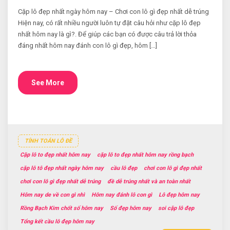
Cặp lô đẹp nhất ngày hôm nay – Chơi con lô gì đẹp nhất dễ trúng
Hiện nay, có rất nhiều người luôn tự đặt câu hỏi như cặp lô đẹp
nhất hôm nay là gì?. Để giúp các bạn có được câu trả lời thỏa
đáng nhất hôm nay đánh con lô gì đẹp, hôm […]
See More
TÍNH TOÁN LÔ ĐỀ
Cặp lô to đẹp nhất hôm nay
cặp lô to đẹp nhất hôm nay rồng bạch
cặp lô tô đẹp nhất ngày hôm nay
cầu lô đẹp
chơi con lô gì đẹp nhất
chơi con lô gì đẹp nhất dễ trúng
đề dễ trúng nhất và an toàn nhất
Hôm nay de về con gì nhì
Hôm nay đánh lô con gì
Lô đẹp hôm nay
Rồng Bạch Kim chốt số hôm nay
Số đẹp hôm nay
soi cặp lô đẹp
Tổng kết cầu lô đẹp hôm nay