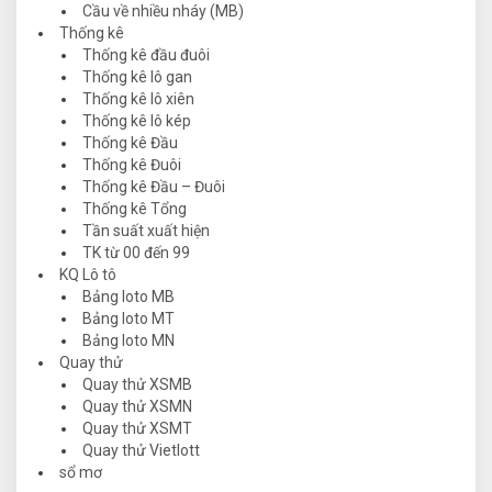
Cầu về nhiều nháy (MB)
Thống kê
Thống kê đầu đuôi
Thống kê lô gan
Thống kê lô xiên
Thống kê lô kép
Thống kê Đầu
Thống kê Đuôi
Thống kê Đầu – Đuôi
Thống kê Tổng
Tần suất xuất hiện
TK từ 00 đến 99
KQ Lô tô
Bảng loto MB
Bảng loto MT
Bảng loto MN
Quay thử
Quay thử XSMB
Quay thử XSMN
Quay thử XSMT
Quay thử Vietlott
sổ mơ