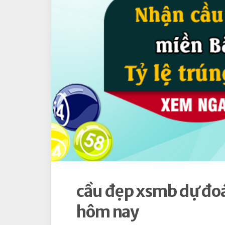
cầu đẹp xsmb dự đoá
hôm nay