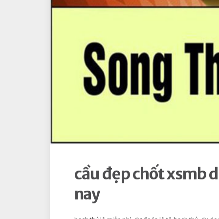
cầu đẹp chốt xsmb d
nay