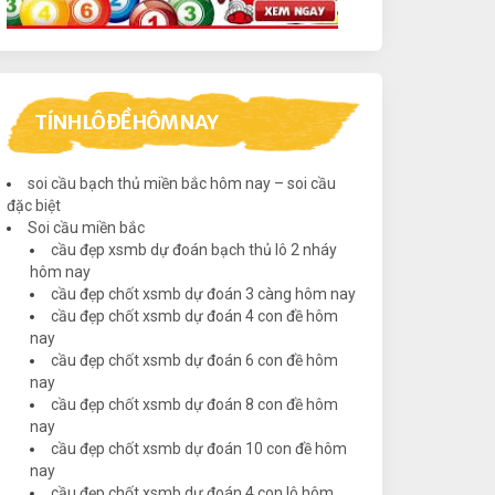
TÍNH LÔ ĐỀ HÔM NAY
soi cầu bạch thủ miền bắc hôm nay – soi cầu
đặc biệt
Soi cầu miền bắc
cầu đẹp xsmb dự đoán bạch thủ lô 2 nháy
hôm nay
cầu đẹp chốt xsmb dự đoán 3 càng hôm nay
cầu đẹp chốt xsmb dự đoán 4 con đề hôm
nay
cầu đẹp chốt xsmb dự đoán 6 con đề hôm
nay
cầu đẹp chốt xsmb dự đoán 8 con đề hôm
nay
cầu đẹp chốt xsmb dự đoán 10 con đề hôm
nay
cầu đẹp chốt xsmb dự đoán 4 con lô hôm