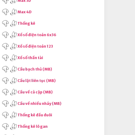
Max 3D
Max 4D
Thống kê
Xổ số điện toán 6x36
Xổ số điện toán 123
Xổ số thần tài
Cầu bạch thủ (MB)
Cầu lật liên tục (MB)
Cầu về cả cặp (MB)
Cầu về nhiều nháy (MB)
Thống kê đầu đuôi
Thống kê lô gan