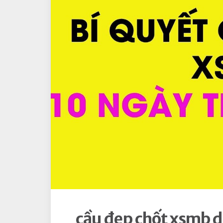
cầu đẹp chốt xsmb d