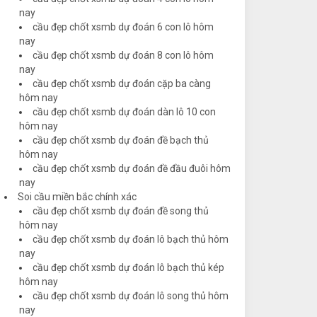
nay
cầu đẹp chốt xsmb dự đoán 6 con lô hôm
nay
cầu đẹp chốt xsmb dự đoán 8 con lô hôm
nay
cầu đẹp chốt xsmb dự đoán cặp ba càng
hôm nay
cầu đẹp chốt xsmb dự đoán dàn lô 10 con
hôm nay
cầu đẹp chốt xsmb dự đoán đề bạch thủ
hôm nay
cầu đẹp chốt xsmb dự đoán đề đầu đuôi hôm
nay
Soi cầu miền bắc chính xác
cầu đẹp chốt xsmb dự đoán đề song thủ
hôm nay
cầu đẹp chốt xsmb dự đoán lô bạch thủ hôm
nay
cầu đẹp chốt xsmb dự đoán lô bạch thủ kép
hôm nay
cầu đẹp chốt xsmb dự đoán lô song thủ hôm
nay