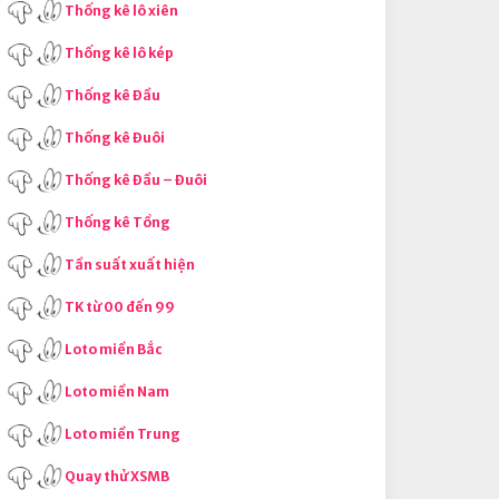
Thống kê lô xiên
Thống kê lô kép
Thống kê Đầu
Thống kê Đuôi
Thống kê Đầu – Đuôi
Thống kê Tổng
Tần suất xuất hiện
TK từ 00 đến 99
Loto miền Bắc
Loto miền Nam
Loto miền Trung
Quay thử XSMB