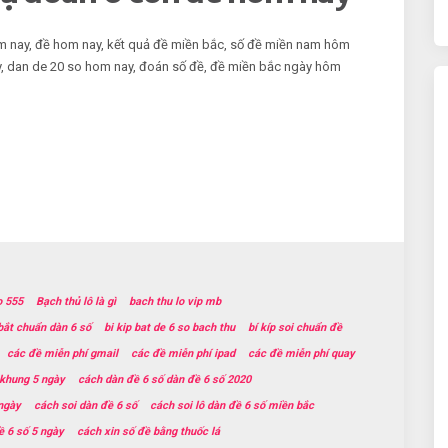
ôm nay, đề hom nay, kết quả đề miền bắc, số đề miền nam hôm
y, dan de 20 so hom nay, đoán số đề, đề miền bắc ngày hôm
o 555
Bạch thủ lô là gì
bach thu lo vip mb
 bắt chuẩn dàn 6 số
bi kip bat de 6 so bach thu
bí kíp soi chuẩn đề
các đề miễn phí gmail
các đề miễn phí ipad
các đề miễn phí quay
 khung 5 ngày
cách dàn đề 6 số dàn đề 6 số 2020
 ngày
cách soi dàn đề 6 số
cách soi lô dàn đề 6 số miền bắc
ề 6 số 5 ngày
cách xin số đề bằng thuốc lá