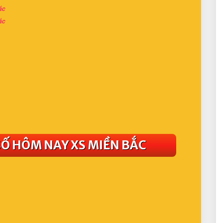
ắc
ắc
SỐ HÔM NAY XS MIỀN BẮC