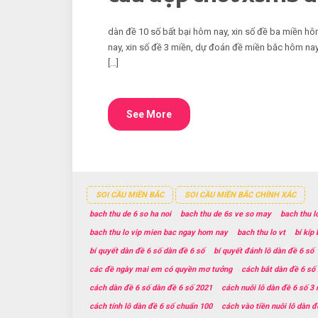
dàn đề 10 số bất bại hôm nay, xin số đề ba miền h
nay, xin số đề 3 miền, dự đoán đề miền bắc hôm na
[…]
See More
SOI CẦU MIỀN BẮC
SOI CẦU MIỀN BẮC CHÍNH XÁC
bach thu de 6 so ha noi
bach thu de 6s ve so may
bach thu l
bach thu lo vip mien bac ngay hom nay
bach thu lo vt
bí kíp
bí quyết dàn đề 6 số dàn đề 6 số
bí quyết đánh lô dàn đề 6 số
các đề ngày mai em có quyền mơ tưởng
cách bắt dàn đề 6 số
cách dàn đề 6 số dàn đề 6 số 2021
cách nuôi lô dàn đề 6 số 3
cách tính lô dàn đề 6 số chuẩn 100
cách vào tiền nuôi lô dàn đ