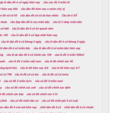
ặp lô dàn đề 6 số ngày hôm nay
cầu các đề 3 miền lô
ề hôm nay 666
cầu dàn đề hôm nay o union city nj
n đề xổ số 03
cầu dàn đề xổ số ăn bao nhiêu
Cầu de 6 SỐ
 đoán
cầu đẹp dàn đề 6 con miền bắc
cầu lô 2 nháy miền bắc
 số 666
cầu lô dàn đề 6 số ăn quanh năm
ác 100
cầu lô dàn đề 6 số đẹp nhất hôm nay
cầu lô dàn đề 6 số khung 2 ngày
cầu lô dàn đề 6 số khung 3 ngày
lô dàn đề 6 số miền bắc
cầu lô dàn đề 6 số miền bắc hôm nay
ống
cầu lô de dàn đề 6 số chính xác 100
cầu lô đề 3 miền 500ml
huẩn
cầu lô đề 3 miền việt nam
cầu lô đề chính xác 95
rông bạch kim
cầu lô đề hôm nay 4/6
cầu lô đề hôm nay 5/7
xổ số 798
cầu lô đề xổ số âm
cầu lô đề xổ số extra
0
cầu số đề 3 miền lyric
cầu số đề 3 miền nam
ay
cầu số đề chính xác anh
cầu số đề chính xác dịnh
ố đề chính xác kép
cầu số đề chính xác ô tô
 bình
cầu số đề miền bắc en
cầu số đề miễn phí 4 số cuối
qxs dàn đề 6 con mb hôm nay
chốt dàn đề 6 số
chốt dàn đề 6 số chuẩn