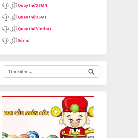
Quay thử XSMN
Quay thử XSMT
Quay thử Vietlott
Sổ mơ
Tìm
kiếm
cho: