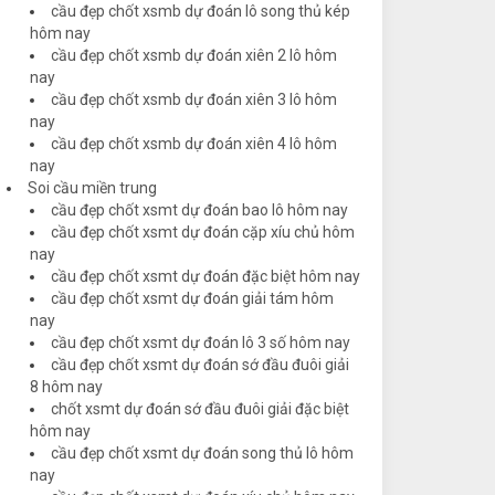
cầu đẹp chốt xsmb dự đoán lô song thủ kép
hôm nay
cầu đẹp chốt xsmb dự đoán xiên 2 lô hôm
nay
cầu đẹp chốt xsmb dự đoán xiên 3 lô hôm
nay
cầu đẹp chốt xsmb dự đoán xiên 4 lô hôm
nay
Soi cầu miền trung
cầu đẹp chốt xsmt dự đoán bao lô hôm nay
cầu đẹp chốt xsmt dự đoán cặp xíu chủ hôm
nay
cầu đẹp chốt xsmt dự đoán đặc biệt hôm nay
cầu đẹp chốt xsmt dự đoán giải tám hôm
nay
cầu đẹp chốt xsmt dự đoán lô 3 số hôm nay
cầu đẹp chốt xsmt dự đoán sớ đầu đuôi giải
8 hôm nay
chốt xsmt dự đoán sớ đầu đuôi giải đặc biệt
hôm nay
cầu đẹp chốt xsmt dự đoán song thủ lô hôm
nay